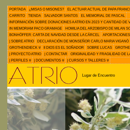
PORTADA
¿MISAS O MISONES?
EL ACTUAR ACTUAL DE PAPA FRANC
CARRITO
TIENDA
SALVADOR SANTOS
EL MEMORIAL DE PASCAL
INFORMACIÓN SOBRE DONACIONES A ATRIO EN 2023 Y CANTIDAD DE VIS
IN MEMORIAM PACO GRAMAGE
HOMILIA DEL ARZOBISPO DE MILAN 
BONHÖFFER: CARTA DE NAVIDAD DESDE LA CÁRCEL
APORTACIONES
| SOBRE ATRIO
DECLARACIÓN DE MONSEÑOR CARLO MARIA VIGANÒ
GROTHENDIECK
II DIOS ES EL SOÑADOR
SOBRE LUCAS
GROTHEN
| PROYECTO ATRIO
| CONTACTAR
ORIGINALIDAD Y FRAGILIDAD DE L
| PERFILES
| DOCUMENTOS
| CURSOS Y TALLERES
Lugar de Encuentro