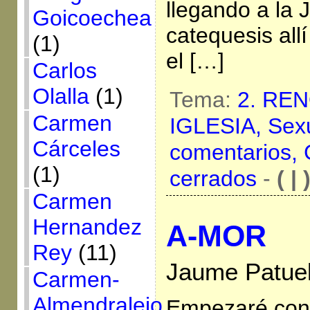
llegando a la 
Goicoechea
catequesis allí
(1)
el […]
Carlos
Olalla
(1)
Tema:
2. RE
Carmen
IGLESIA,
Sex
Cárceles
comentarios,
(1)
cerrados
-
( | 
Carmen
Hernandez
A-MOR
Rey
(11)
Jaume Patuel
Carmen-
Almendralejo
Empezaré con 