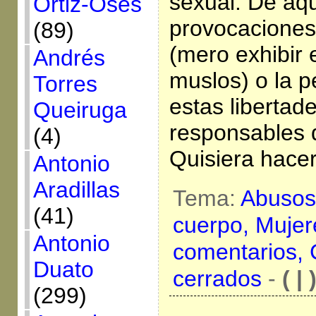
sexual. De aqu
Ortiz-Osés
provocaciones
(89)
(mero exhibir 
Andrés
muslos) o la p
Torres
estas libertad
Queiruga
responsables 
(4)
Quisiera hace
Antonio
Aradillas
Tema:
Abusos
(41)
cuerpo,
Mujer
Antonio
comentarios,
Duato
cerrados
-
( | 
(299)