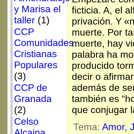
y Marisa el
ficticia. A, el a
taller
(1)
privación. Y «m
CCP
muerte. Por t
Comunidades
muerte, hay v
Cristianas
palabra ha mov
Populares
producido tor
(3)
decir o afirma
CCP de
además de ser
Granada
también es “
(2)
que conjugar l
Celso
Tema:
Amor,
Alcaina