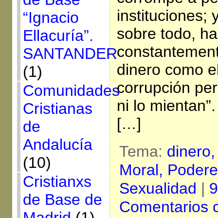
instituciones;
“Ignacio
sobre todo, h
Ellacuría”.
constantement
SANTANDER
dinero como e
(1)
corrupción per
Comunidades
ni lo mientan”
Cristianas
[…]
de
Andalucía
Tema:
dinero
(10)
Moral,
Podere
Cristianxs
Sexualidad
|
9
de Base de
Comentarios 
Madrid
(1)