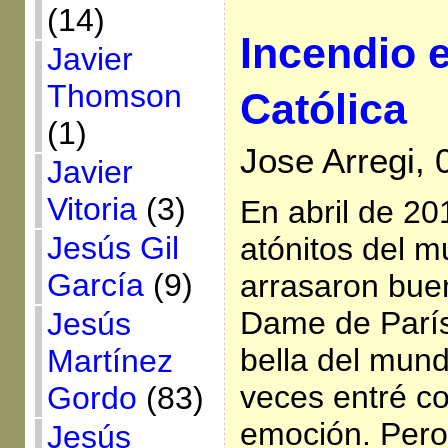
(14)
Incendio e
Javier
Thomson
Católica
(1)
Jose Arregi,
Javier
Vitoria
(3)
En abril de 20
Jesús Gil
atónitos del m
García
(9)
arrasaron bue
Dame de París
Jesús
bella del mund
Martínez
veces entré c
Gordo
(83)
emoción. Pero
Jesús