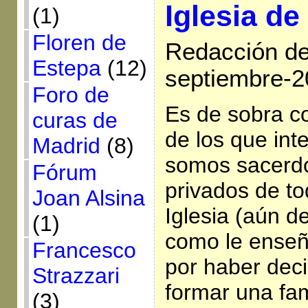
Iglesia de
(1)
Floren de
Redacción de 
Estepa
(12)
septiembre-2
Foro de
Es de sobra c
curas de
de los que in
Madrid
(8)
somos sacerdo
Fórum
privados de tod
Joan Alsina
Iglesia (aún de
(1)
como le enseña
Francesco
por haber dec
Strazzari
formar una fam
(3)