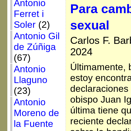
Antonio
Para camb
Ferret i
sexual
Soler
(2)
Antonio Gil
Carlos F. Bar
de Zúñiga
2024
(67)
Últimamente, 
Antonio
estoy encontr
Llaguno
declaraciones 
(23)
obispo Juan Ig
Antonio
última tiene q
Moreno de
reciente decla
la Fuente