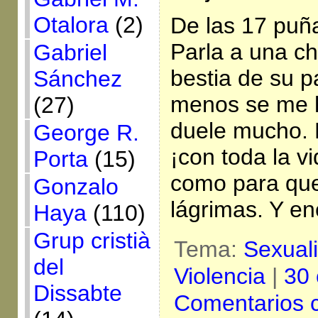
Otalora
(2)
De las 17 puña
Parla a una ch
Gabriel
bestia de su p
Sánchez
menos se me h
(27)
duele mucho. P
George R.
¡con toda la v
Porta
(15)
como para que 
Gonzalo
lágrimas. Y e
Haya
(110)
Grup cristià
Tema:
Sexual
del
Violencia
|
30 
Dissabte
Comentarios 