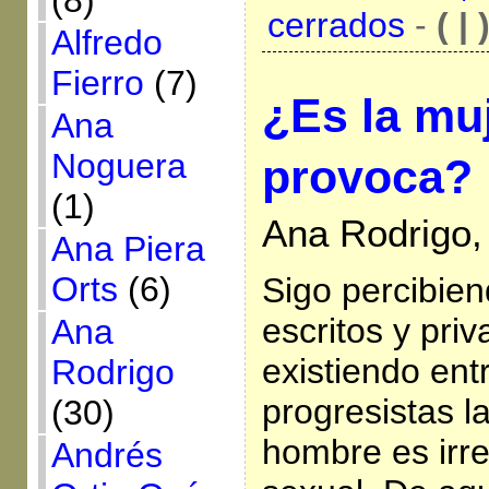
(8)
cerrados
-
( | 
Alfredo
Fierro
(7)
¿Es la mu
Ana
Noguera
provoca?
(1)
Ana Rodrigo,
Ana Piera
Orts
(6)
Sigo percibien
escritos y pri
Ana
existiendo ent
Rodrigo
progresistas l
(30)
hombre es irre
Andrés