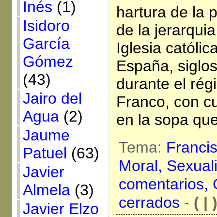
Inés
(1)
hartura de la 
Isidoro
de la jerarqui
García
Iglesia católi
Gómez
España, siglo
(43)
durante el rég
Jairo del
Franco, con cu
Agua
(2)
en la sopa qu
Jaume
Tema:
Franci
Patuel
(63)
Moral,
Sexual
Javier
comentarios,
Almela
(3)
cerrados
-
( | 
Javier Elzo