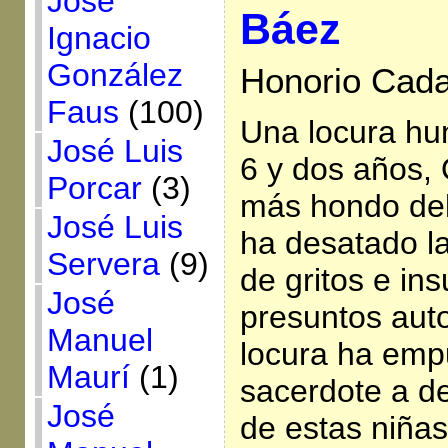
José
Báez
Ignacio
González
Honorio Cada
Faus
(100)
Una locura hu
José Luis
6 y dos años, 
Porcar
(3)
más hondo del
José Luis
ha desatado la
Servera
(9)
de gritos e ins
José
presuntos aut
Manuel
locura ha emp
Maurí
(1)
sacerdote a d
José
de estas niña