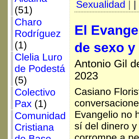
Sexualidad
|
|
(51)
Charo
El Evange
Rodríguez
(1)
de sexo y 
Clelia Luro
Antonio Gil 
de Podestá
2023
(5)
Casiano Floris
Colectivo
conversacione
Pax
(1)
Evangelio no 
Comunidad
sí del dinero y
Cristiana
corrompe a pe
de Base