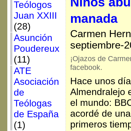
Niños abu
Teólogos
Juan XXIII
manada
(28)
Carmen Hern
Asunción
septiembre-2
Poudereux
(11)
¡Ojazos de Carme
facebook.
ATE
Hace unos días
Asociación
Almendralejo e
de
el mundo: BB
Teólogas
acordé de una
de España
primeros tiem
(1)