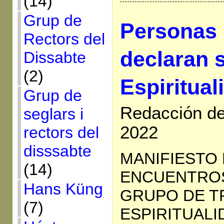
(14)
Grup de
Personas
Rectors del
declaran 
Dissabte
(2)
Espiritual
Grup de
Redacción de
seglars i
2022
rectors del
disssabte
MANIFIESTO D
(14)
ENCUENTROS
Hans Küng
GRUPO DE T
(7)
ESPIRITUALI