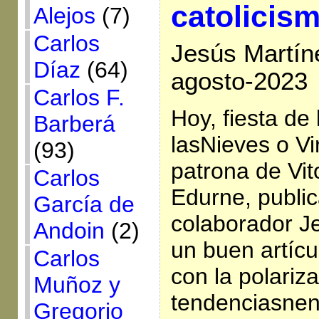
catolicis
Alejos
(7)
Carlos
Jesús Martín
Díaz
(64)
agosto-2023
Carlos F.
Hoy, fiesta de
Barberá
lasNieves o Vi
(93)
patrona de Vit
Carlos
Edurne, public
García de
colaborador J
Andoin
(2)
un buen artícu
Carlos
con la polariz
Muñoz y
tendenciasnen 
Gregorio