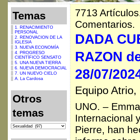
7713 Artículos
Temas
Comentarios.
1. RENACIMIENTO
PERSONAL
DADA CU
2. RENOVACION DE LA
IGLESIA
3. NUEVA ECONOMÍA
RAZON de
4. PROGRESO
CIENTÍFICO SENSATO
5. UNA NUEVA TIERRA
6. NUEVA DEMOCRACIAL
28/07/202
7. UN NUEVO CIELO
A. La Cardosa
Equipo Atrio,
Otros
UNO. – Emma
temas
Internacional 
Pierre, han he