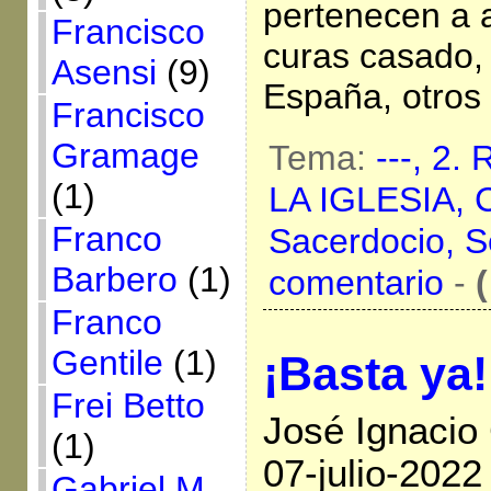
pertenecen a 
Francisco
curas casado
Asensi
(9)
España, otros 
Francisco
Gramage
Tema:
---,
2.
(1)
LA IGLESIA,
Franco
Sacerdocio,
S
Barbero
(1)
comentario
-
(
Franco
Gentile
(1)
¡Basta ya!
Frei Betto
José Ignacio
(1)
07-julio-2022
Gabriel M.