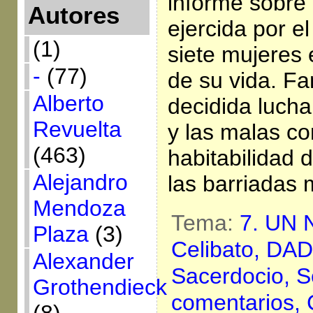
informe sobre 
Autores
ejercida por e
(1)
siete mujeres 
-
(77)
de su vida. F
Alberto
decidida lucha
Revuelta
y las malas co
(463)
habitabilidad 
Alejandro
las barriadas
Mendoza
Tema:
7. UN
Plaza
(3)
Celibato,
DAD
Alexander
Sacerdocio,
S
Grothendieck
comentarios,