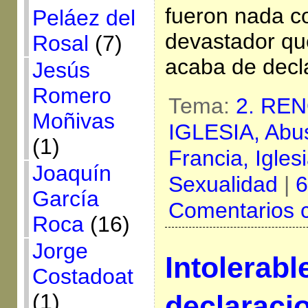
fueron nada co
Peláez del
devastador qu
Rosal
(7)
acaba de decla
Jesús
Romero
Tema:
2. RE
Moñivas
IGLESIA,
Abus
(1)
Francia,
Igles
Joaquín
Sexualidad
|
6
García
Comentarios 
Roca
(16)
Jorge
Intolerabl
Costadoat
(1)
declaraci