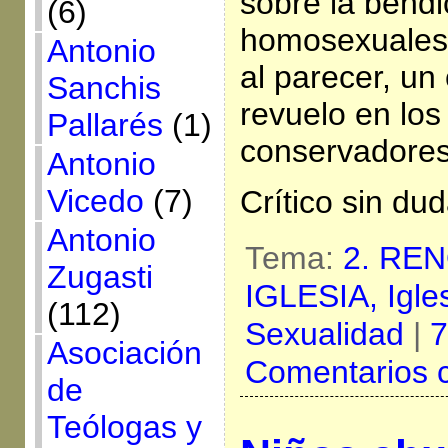
sobre la bendi
(6)
homosexuales 
Antonio
al parecer, un
Sanchis
revuelo en lo
Pallarés
(1)
conservadores 
Antonio
Vicedo
(7)
Crítico sin du
Antonio
Tema:
2. RE
Zugasti
IGLESIA,
Igle
(112)
Sexualidad
|
7
Asociación
Comentarios 
de
Teólogas y