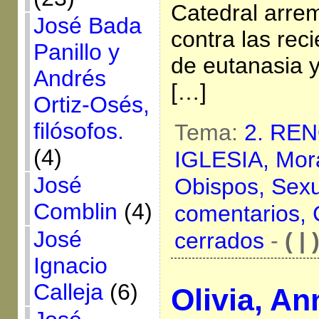
Catedral arre
José Bada
contra las rec
Panillo y
de eutanasia y
Andrés
[…]
Ortiz-Osés,
filósofos.
Tema:
2. RE
(4)
IGLESIA,
Mor
José
Obispos,
Sexu
Comblin
(4)
comentarios,
José
cerrados
-
( | 
Ignacio
Calleja
(6)
Olivia, An