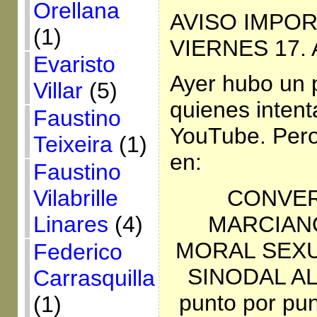
Orellana
AVISO IMPO
(1)
VIERNES 17. 
Evaristo
Ayer hubo un 
Villar
(5)
quienes intent
Faustino
YouTube. Pero
Teixeira
(1)
en:
Faustino
CONVER
Vilabrille
MARCIAN
Linares
(4)
MORAL SEXU
Federico
SINODAL AL
Carrasquilla
punto por pu
(1)