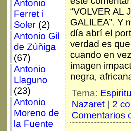
este comentari
Antonio
“VOLVER AL 
Ferret i
GALILEA”. Y m
Soler
(2)
día abrí el port
Antonio Gil
verdad es que
de Zúñiga
cuando en vez)
(67)
imagen impact
Antonio
negra, african
Llaguno
(23)
Tema:
Espirit
Antonio
Nazaret
|
2 co
Moreno de
Comentarios 
la Fuente