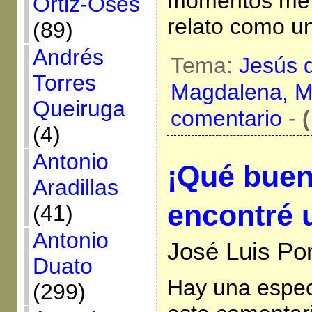
momentos me 
Ortiz-Osés
relato como u
(89)
Andrés
Tema:
Jesús 
Torres
Magdalena,
M
Queiruga
comentario
-
(
(4)
Antonio
¡Qué bue
Aradillas
encontré u
(41)
Antonio
José Luis Por
Duato
Hay una espec
(299)