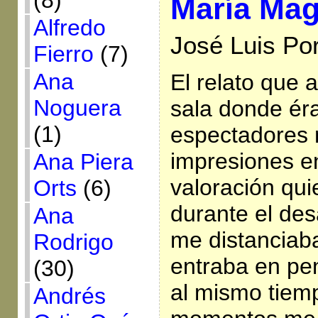
(8)
María Ma
Alfredo
José Luis Por
Fierro
(7)
Ana
El relato que 
Noguera
sala donde ér
(1)
espectadores 
impresiones e
Ana Piera
valoración qui
Orts
(6)
durante el desa
Ana
me distanciab
Rodrigo
entraba en pe
(30)
al mismo tiem
Andrés