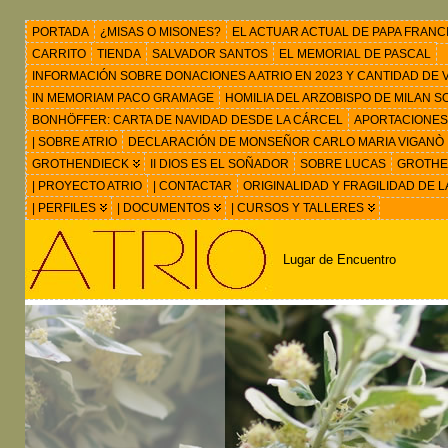
PORTADA
¿MISAS O MISONES?
EL ACTUAR ACTUAL DE PAPA FRANC
CARRITO
TIENDA
SALVADOR SANTOS
EL MEMORIAL DE PASCAL
INFORMACIÓN SOBRE DONACIONES A ATRIO EN 2023 Y CANTIDAD DE VIS
IN MEMORIAM PACO GRAMAGE
HOMILIA DEL ARZOBISPO DE MILAN 
BONHÖFFER: CARTA DE NAVIDAD DESDE LA CÁRCEL
APORTACIONES
| SOBRE ATRIO
DECLARACIÓN DE MONSEÑOR CARLO MARIA VIGANÒ
GROTHENDIECK
II DIOS ES EL SOÑADOR
SOBRE LUCAS
GROTHEN
| PROYECTO ATRIO
| CONTACTAR
ORIGINALIDAD Y FRAGILIDAD DE L
| PERFILES
| DOCUMENTOS
| CURSOS Y TALLERES
Lugar de Encuentro