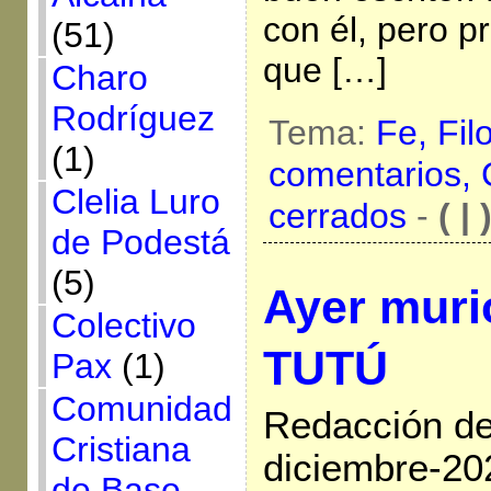
con él, pero p
(51)
que […]
Charo
Rodríguez
Tema:
Fe,
Fil
(1)
comentarios,
Clelia Luro
cerrados
-
( | 
de Podestá
(5)
Ayer mur
Colectivo
TUTÚ
Pax
(1)
Comunidad
Redacción de 
Cristiana
diciembre-20
de Base