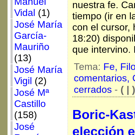
Manuel
nuestra fe. Ca
Vidal
(1)
tiempo (ir en l
José María
con el cursor,
García-
18:20) disponi
Mauriño
que intervino.
(13)
Tema:
Fe,
Fil
José María
comentarios,
Vigil
(2)
cerrados
-
( | 
José Mª
Castillo
Boric-Kas
(158)
José
elección e