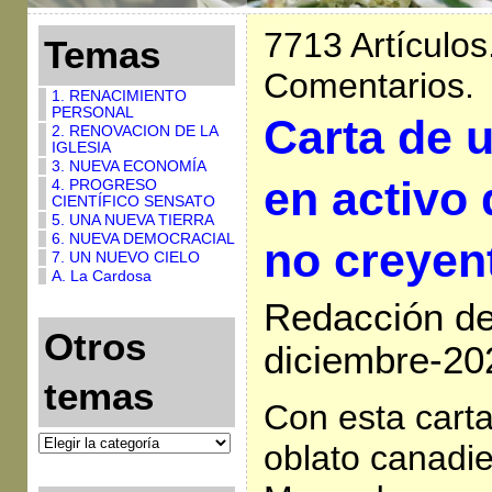
7713 Artículos
Temas
Comentarios.
1. RENACIMIENTO
PERSONAL
Carta de 
2. RENOVACION DE LA
IGLESIA
3. NUEVA ECONOMÍA
en activo 
4. PROGRESO
CIENTÍFICO SENSATO
5. UNA NUEVA TIERRA
6. NUEVA DEMOCRACIAL
no creyen
7. UN NUEVO CIELO
A. La Cardosa
Redacción de 
Otros
diciembre-20
temas
Con esta carta
oblato canadi