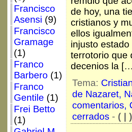
remdio que ac
Francisco
de hoy, una ti
Asensi
(9)
cristianos y 
Francisco
ellos igualmen
Gramage
injusto estado 
(1)
terrotorio que
Franco
decenios la […
Barbero
(1)
Tema:
Cristia
Franco
de Nazaret,
N
Gentile
(1)
comentarios,
Frei Betto
cerrados
-
( | 
(1)
Gabriel M.