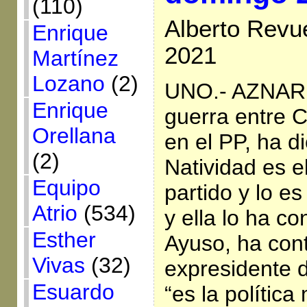
(110)
Alberto Revue
Enrique
2021
Martínez
Lozano
(2)
UNO.- AZNAR,
Enrique
guerra entre 
Orellana
en el PP, ha d
(2)
Natividad es el
Equipo
partido y lo e
Atrio
(534)
y ella lo ha c
Esther
Ayuso, ha con
Vivas
(32)
expresidente 
Esuardo
“es la polític