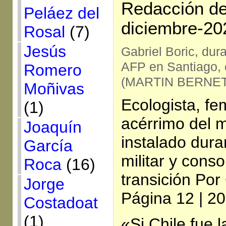
Redacción de 
Peláez del
diciembre-20
Rosal
(7)
Jesús
Gabriel Boric, dur
AFP en Santiago, 
Romero
(MARTIN BERNETT
Moñivas
Ecologista, fem
(1)
acérrimo del m
Joaquín
instalado dura
García
militar y cons
Roca
(16)
transición Por
Jorge
Página 12 | 2
Costadoat
(1)
«Si Chile fue 