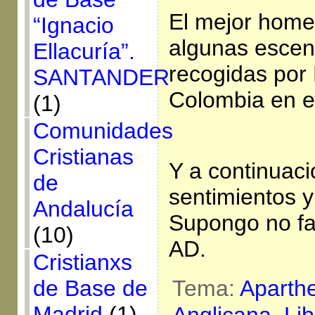
El mejor homen
“Ignacio
algunas escen
Ellacuría”.
recogidas po
SANTANDER
Colombia en e
(1)
Comunidades
Cristianas
Y a continuaci
de
sentimientos 
Andalucía
Supongo no fal
(10)
AD.
Cristianxs
de Base de
Tema:
Aparth
Madrid
(1)