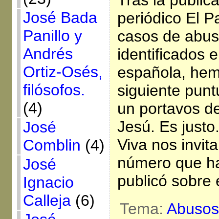
Tras la publica
José Bada
periódico El P
Panillo y
casos de abus
Andrés
identificados e
Ortiz-Osés,
española, hem
filósofos.
siguiente punt
(4)
un portavos d
Jesú. Es justo
José
Viva nos invita 
Comblin
(4)
número que h
José
publicó sobre 
Ignacio
Calleja
(6)
Tema:
Abusos