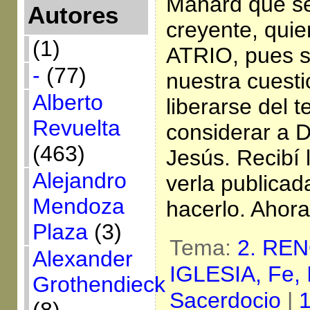
Manard que se
Autores
creyente, quie
(1)
ATRIO, pues s
-
(77)
nuestra cuesti
Alberto
liberarse del 
Revuelta
considerar a 
(463)
Jesús. Recibí 
Alejandro
verla publicad
Mendoza
hacerlo. Ahora
Plaza
(3)
Tema:
2. RE
Alexander
IGLESIA,
Fe,
Grothendieck
Sacerdocio
|
1