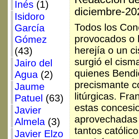
Inés
(1)
diciembre-20
Isidoro
Todos los Conc
García
provocados o 
Gómez
herejía o un c
(43)
surgió el cism
Jairo del
quienes Bendi
Agua
(2)
precismante c
Jaume
litúrgicas. Fra
Patuel
(63)
estas concesi
Javier
aprovechadas 
Almela
(3)
tantos católico
Javier Elzo