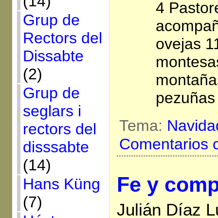
(14)
4 Pastor
Grup de
acompañ
Rectors del
ovejas 11
Dissabte
montesas
(2)
montañas
Grup de
pezuñas
seglars i
Tema:
Navida
rectors del
Comentarios 
disssabte
(14)
Fe y comp
Hans Küng
(7)
Julián Díaz L