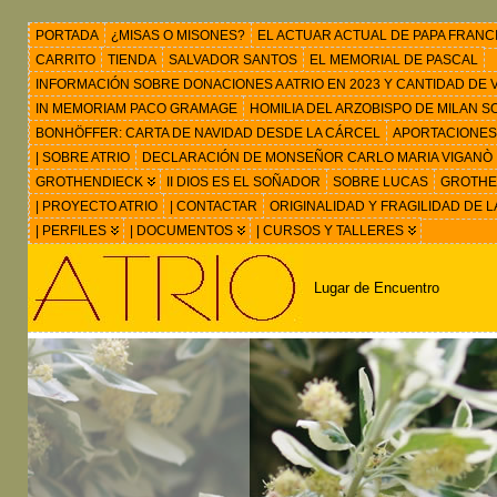
PORTADA
¿MISAS O MISONES?
EL ACTUAR ACTUAL DE PAPA FRANC
CARRITO
TIENDA
SALVADOR SANTOS
EL MEMORIAL DE PASCAL
INFORMACIÓN SOBRE DONACIONES A ATRIO EN 2023 Y CANTIDAD DE VIS
IN MEMORIAM PACO GRAMAGE
HOMILIA DEL ARZOBISPO DE MILAN 
BONHÖFFER: CARTA DE NAVIDAD DESDE LA CÁRCEL
APORTACIONES
| SOBRE ATRIO
DECLARACIÓN DE MONSEÑOR CARLO MARIA VIGANÒ
GROTHENDIECK
II DIOS ES EL SOÑADOR
SOBRE LUCAS
GROTHEN
| PROYECTO ATRIO
| CONTACTAR
ORIGINALIDAD Y FRAGILIDAD DE L
| PERFILES
| DOCUMENTOS
| CURSOS Y TALLERES
Lugar de Encuentro