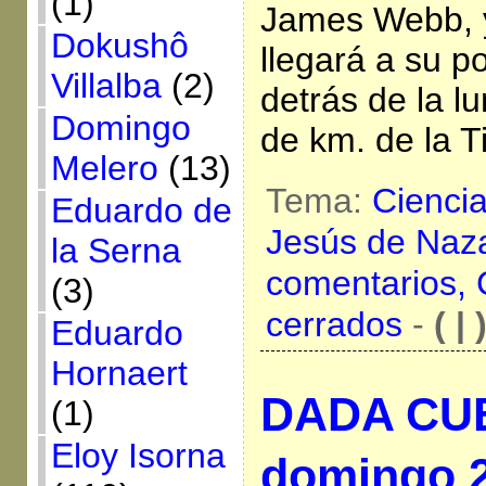
(1)
James Webb, 
Dokushô
llegará a su p
Villalba
(2)
detrás de la l
Domingo
de km. de la T
Melero
(13)
Tema:
Cienci
Eduardo de
Jesús de Naz
la Serna
comentarios,
(3)
cerrados
-
( | 
Eduardo
Hornaert
DADA CUE
(1)
Eloy Isorna
domingo 2