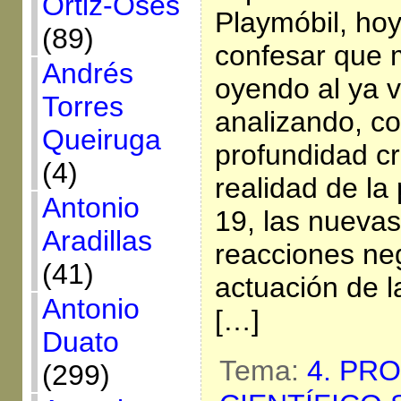
Ortiz-Osés
Playmóbil, ho
(89)
confesar que
Andrés
oyendo al ya 
Torres
analizando, c
Queiruga
profundidad cr
(4)
realidad de l
Antonio
19, las nuevas
Aradillas
reacciones neg
(41)
actuación de l
Antonio
[…]
Duato
Tema:
4. PR
(299)