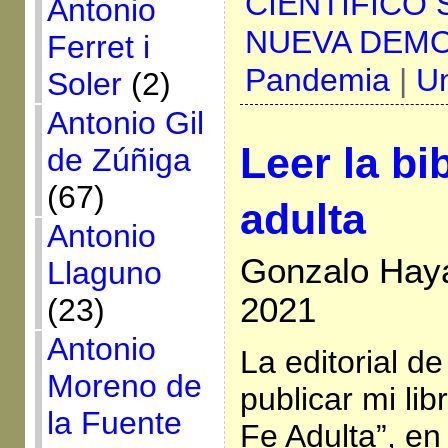
CIENTÍFICO
Antonio
NUEVA DEM
Ferret i
Pandemia
|
U
Soler
(2)
Antonio Gil
Leer la bi
de Zúñiga
(67)
adulta
Antonio
Gonzalo Haya
Llaguno
2021
(23)
Antonio
La editorial d
Moreno de
publicar mi lib
la Fuente
Fe Adulta”, en