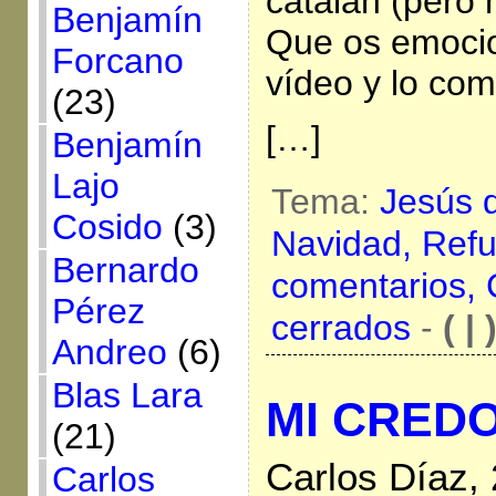
catalán (pero 
Benjamín
Que os emocio
Forcano
vídeo y lo com
(23)
[…]
Benjamín
Lajo
Tema:
Jesús 
Cosido
(3)
Navidad,
Refu
Bernardo
comentarios,
Pérez
cerrados
-
( | 
Andreo
(6)
Blas Lara
MI CRED
(21)
Carlos Díaz,
Carlos