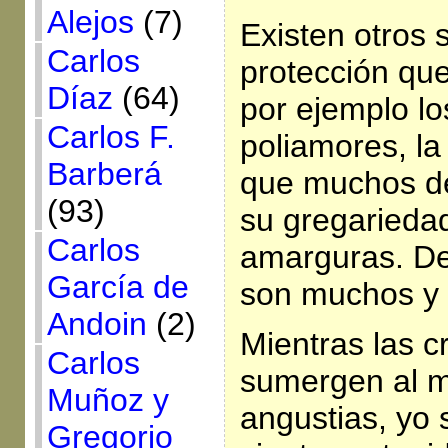
Alejos
(7)
Existen otros 
Carlos
protección que
Díaz
(64)
por ejemplo lo
Carlos F.
poliamores, la
Barberá
que muchos des
(93)
su gregariedad
Carlos
amarguras. D
García de
son muchos y
Andoin
(2)
Mientras las cr
Carlos
sumergen al m
Muñoz y
angustias, yo
Gregorio