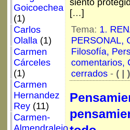
siento proteg
Goicoechea
[…]
(1)
Tema:
1. RE
Carlos
PERSONAL,
Olalla
(1)
Filosofía,
Per
Carmen
comentarios,
Cárceles
(1)
cerrados
-
( | 
Carmen
Hernandez
Pensamien
Rey
(11)
pensamie
Carmen-
Almendralejo
todo