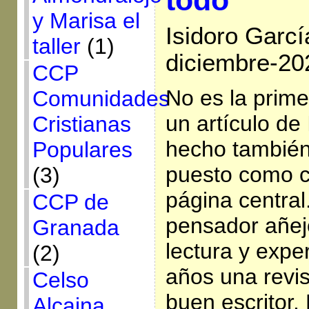
y Marisa el
Isidoro Garc
taller
(1)
diciembre-20
CCP
No es la prim
Comunidades
un artículo de 
Cristianas
hecho también
Populares
puesto como c
(3)
página central
CCP de
pensador añej
Granada
lectura y exper
(2)
años una revi
Celso
buen escritor.
Alcaina