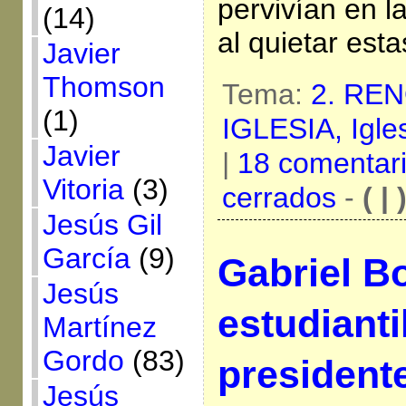
pervivían en la
(14)
al quietar est
Javier
Thomson
Tema:
2. RE
(1)
IGLESIA,
Igle
Javier
|
18 comentar
Vitoria
(3)
cerrados
-
( | 
Jesús Gil
García
(9)
Gabriel Bo
Jesús
estudianti
Martínez
Gordo
(83)
president
Jesús