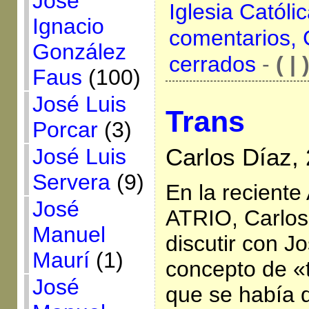
José
Iglesia Católi
Ignacio
comentarios,
González
cerrados
-
( | 
Faus
(100)
José Luis
Trans
Porcar
(3)
Carlos Díaz,
José Luis
Servera
(9)
En la recient
José
ATRIO, Carlos
Manuel
discutir con Jo
Maurí
(1)
concepto de «
José
que se había d