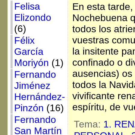
Felisa
En esta tarde,
Elizondo
Nochebuena q
(6)
todos los atrie
vuestras comu
Félix
la insitente p
García
confinado o di
Moriyón
(1)
ausencias) os q
Fernando
todos la Navi
Jiménez
vivificante re
Hernández-
espíritu, de vu
Pinzón
(16)
Fernando
Tema:
1. RE
San Martín