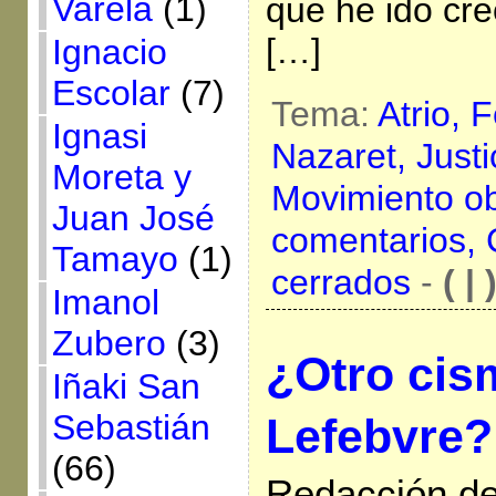
Varela
(1)
que he ido cre
[…]
Ignacio
Escolar
(7)
Tema:
Atrio,
F
Ignasi
Nazaret,
Justi
Moreta y
Movimiento o
Juan José
comentarios,
Tamayo
(1)
cerrados
-
( | 
Imanol
Zubero
(3)
¿Otro cis
Iñaki San
Sebastián
Lefebvre?
(66)
Redacción de 