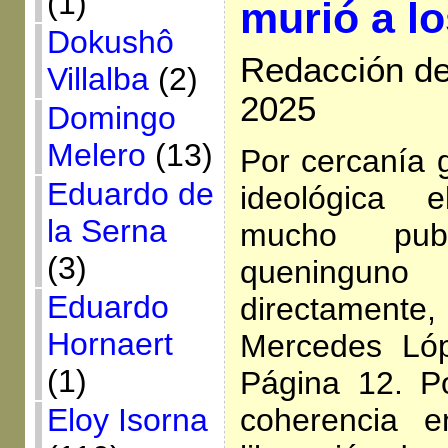
(1)
murió a l
Dokushô
Redacción de
Villalba
(2)
2025
Domingo
Melero
(13)
Por cercanía g
Eduardo de
ideológica 
la Serna
mucho pub
(3)
queninguno
Eduardo
directamente
Hornaert
Mercedes Ló
(1)
Página 12. P
coherencia e
Eloy Isorna