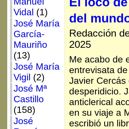
El loco de
Manuel
Vidal
(1)
del mund
José María
Redacción de 
García-
2025
Mauriño
(13)
Me acabo de e
José María
entrevisata de
Vigil
(2)
Javier Cercás 
José Mª
desperidicio. 
Castillo
anticlerical a
(158)
en su viaje a
José
escribió un lib