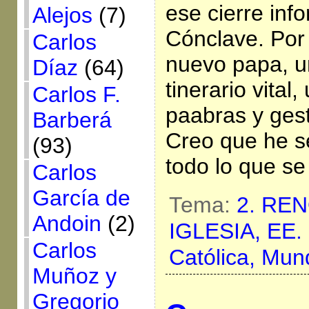
ese cierre inf
Alejos
(7)
Cónclave. Por
Carlos
nuevo papa, u
Díaz
(64)
tinerario vita
Carlos F.
paabras y ges
Barberá
Creo que he s
(93)
todo lo que se
Carlos
García de
Tema:
2. RE
Andoin
(2)
IGLESIA,
EE.
Carlos
Católica,
Mun
Muñoz y
Gregorio