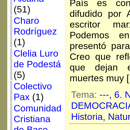
País es con
(51)
difudido por
Charo
escritor ma
Rodríguez
Podemos en
(1)
presentó par
Clelia Luro
Creo que refl
de Podestá
que dejan 
(5)
muertes muy 
Colectivo
Tema:
---,
6. 
Pax
(1)
DEMOCRACI
Comunidad
Historia,
Natu
Cristiana
de Base