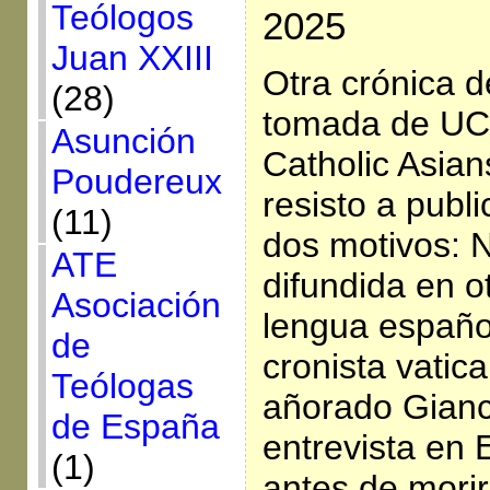
Teólogos
2025
Juan XXIII
Otra crónica 
(28)
tomada de UCA
Asunción
Catholic Asia
Poudereux
resisto a publ
(11)
dos motivos: N
ATE
difundida en o
Asociación
lengua españo
de
cronista vatic
Teólogas
añorado Gianca
de España
entrevista en 
(1)
antes de morir