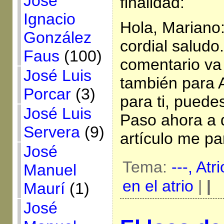
José
finalidad:
Ignacio
Hola, Mariano
González
cordial saludo
Faus
(100)
comentario va 
José Luis
también para 
Porcar
(3)
para ti, puede
José Luis
Paso ahora a d
Servera
(9)
artículo me pa
José
Tema:
---,
Atri
Manuel
en el atrio
|
|
Maurí
(1)
José