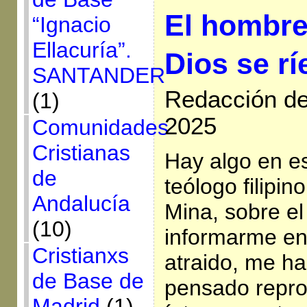
El hombre
“Ignacio
Ellacuría”.
Dios se rí
SANTANDER
Redacción de
(1)
2025
Comunidades
Cristianas
Hay algo en es
de
teólogo filipi
Andalucía
Mina, sobre el
(10)
informarme en
Cristianxs
atraido, me h
de Base de
pensado repro
Madrid
(1)