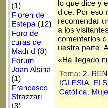
lo que dice y
(1)
dice. Por eso
Floren de
recomendar un
Estepa
(12)
a los visitant
Foro de
comentarios o
curas de
uestra parte. 
Madrid
(8)
«Ha llegado 
Fórum
Joan Alsina
Tema:
2. RE
(1)
IGLESIA,
El S
Francesco
Católica,
Muje
Strazzari
(3)