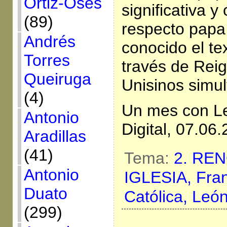
Ortiz-Osés
significativa y
(89)
respecto papa
Andrés
conocido el te
Torres
través de Reigi
Queiruga
Unisinos simu
(4)
Un mes con Le
Antonio
Digital, 07.06.
Aradillas
(41)
Tema:
2. RE
Antonio
IGLESIA,
Fra
Duato
Católica,
León
(299)