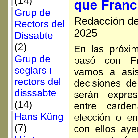
(14)
que Franc
Grup de
Redacción de
Rectors del
2025
Dissabte
(2)
En las próxi
Grup de
pasó con Fr
seglars i
vamos a asis
rectors del
decisiones d
disssabte
serán expres
(14)
entre carde
Hans Küng
elección o en
(7)
con ellos ay