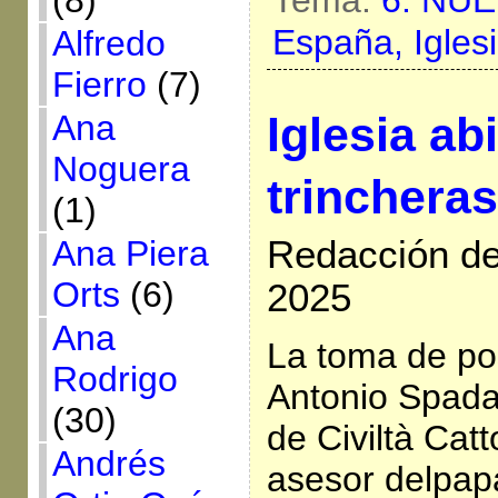
(8)
Tema:
6. NU
España,
Igles
Alfredo
Fierro
(7)
Ana
Iglesia abi
Noguera
trincheras
(1)
Ana Piera
Redacción de 
Orts
(6)
2025
Ana
La toma de po
Rodrigo
Antonio Spadar
(30)
de Civiltà Catt
Andrés
asesor delpap