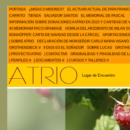
PORTADA
¿MISAS O MISONES?
EL ACTUAR ACTUAL DE PAPA FRANC
CARRITO
TIENDA
SALVADOR SANTOS
EL MEMORIAL DE PASCAL
INFORMACIÓN SOBRE DONACIONES A ATRIO EN 2023 Y CANTIDAD DE VIS
IN MEMORIAM PACO GRAMAGE
HOMILIA DEL ARZOBISPO DE MILAN 
BONHÖFFER: CARTA DE NAVIDAD DESDE LA CÁRCEL
APORTACIONES
| SOBRE ATRIO
DECLARACIÓN DE MONSEÑOR CARLO MARIA VIGANÒ
GROTHENDIECK
II DIOS ES EL SOÑADOR
SOBRE LUCAS
GROTHEN
| PROYECTO ATRIO
| CONTACTAR
ORIGINALIDAD Y FRAGILIDAD DE L
| PERFILES
| DOCUMENTOS
| CURSOS Y TALLERES
Lugar de Encuentro