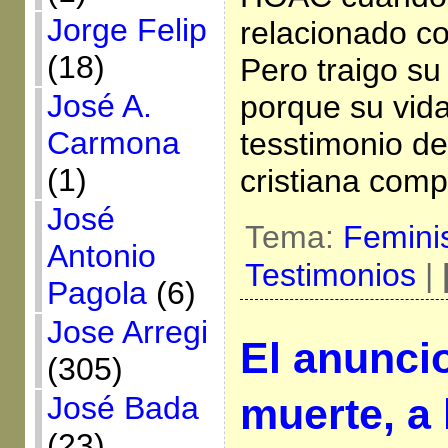
Jorge Felip
relacionado c
(18)
Pero traigo s
José A.
porque su vid
Carmona
tesstimonio d
(1)
cristiana com
José
Tema:
Femin
Antonio
Testimonios
|
Pagola
(6)
Jose Arregi
El anuncio
(305)
José Bada
muerte, a 
(23)