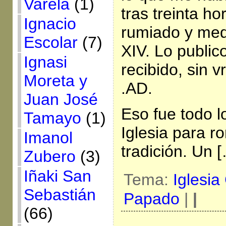
Varela
(1)
tras treinta h
Ignacio
rumiado y med
Escolar
(7)
XIV. Lo public
Ignasi
recibido, sin v
Moreta y
.AD.
Juan José
Eso fue todo l
Tamayo
(1)
Iglesia para r
Imanol
tradición. Un 
Zubero
(3)
Iñaki San
Tema:
Iglesia
Sebastián
Papado
|
|
(66)