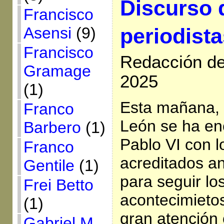
Discurso 
Francisco
periodist
Asensi
(9)
Francisco
Redacción de
Gramage
2025
(1)
Esta mañana, 
Franco
León se ha en
Barbero
(1)
Pablo VI con l
Franco
acreditados a
Gentile
(1)
para seguir lo
Frei Betto
acontecimieto
(1)
gran atención
Gabriel M.