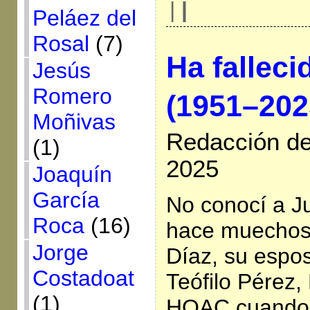
|
|
Peláez del
Rosal
(7)
Ha falleci
Jesús
Romero
(1951–202
Moñivas
Redacción de
(1)
2025
Joaquín
García
No conocí a Ju
Roca
(16)
hace muechos 
Jorge
Díaz, su espo
Costadoat
Teófilo Pérez,
(1)
HOAC cuando 