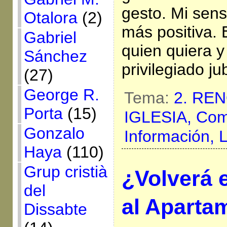
gesto. Mi sen
Otalora
(2)
más positiva.
Gabriel
quien quiera y
Sánchez
privilegiado ju
(27)
George R.
Tema:
2. RE
Porta
(15)
IGLESIA,
Com
Gonzalo
Información,
Haya
(110)
Grup cristià
¿Volverá 
del
al Aparta
Dissabte