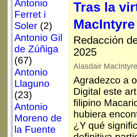
Antonio
Tras la vir
Ferret i
MacIntyre
Soler
(2)
Antonio Gil
Redacción de 
de Zúñiga
2025
(67)
Alasdair MacIntyr
Antonio
Agradezco a o
Llaguno
Digital este ar
(23)
filipino Macari
Antonio
hubiera encont
Moreno de
¿Y qué signifi
la Fuente
definitiva part