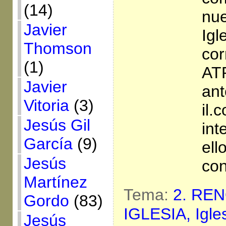
(14)
nue
Javier
Igl
Thomson
cor
(1)
AT
Javier
an
Vitoria
(3)
il.
Jesús Gil
int
García
(9)
ell
Jesús
con
Martínez
Tema:
2. RE
Gordo
(83)
IGLESIA,
Igle
Jesús