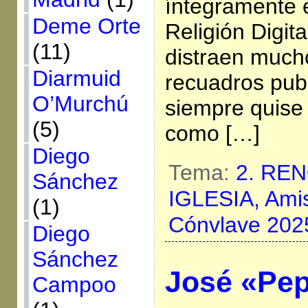
íntegramente 
Deme Orte
Religión Digit
(11)
distraen much
Diarmuid
recuadros publ
O’Murchú
siempre quise 
(5)
como […]
Diego
Tema:
2. RE
Sánchez
IGLESIA,
Ami
(1)
Cónvlave 202
Diego
Sánchez
José «Pep
Campoo