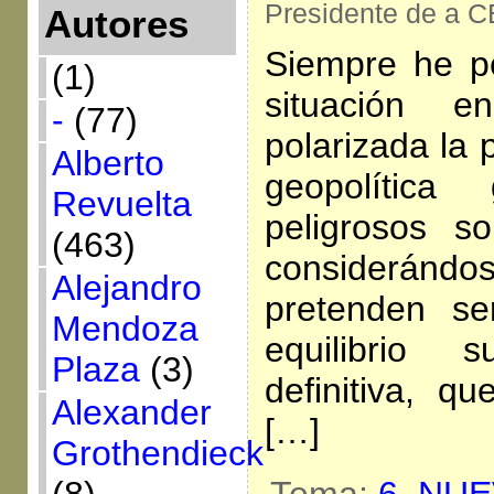
Presidente de a C
Autores
Siempre he p
(1)
situación 
-
(77)
polarizada la 
Alberto
geopolítica
Revuelta
peligrosos s
(463)
considerán
Alejandro
pretenden se
Mendoza
equilibrio 
Plaza
(3)
definitiva, 
Alexander
[…]
Grothendieck