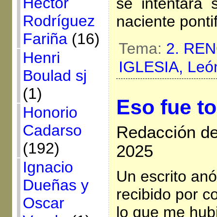
Héctor
se intentará 
Rodríguez
naciente ponti
Fariña
(16)
Tema:
2. RE
Henri
IGLESIA,
Leó
Boulad sj
(1)
Eso fue 
Honorio
Cadarso
Redacción de
(192)
2025
Ignacio
Un escrito an
Dueñas y
recibido por c
Oscar
lo que me hubi