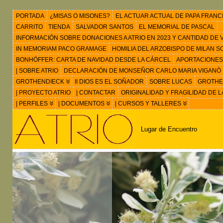
PORTADA
¿MISAS O MISONES?
EL ACTUAR ACTUAL DE PAPA FRANC
CARRITO
TIENDA
SALVADOR SANTOS
EL MEMORIAL DE PASCAL
INFORMACIÓN SOBRE DONACIONES A ATRIO EN 2023 Y CANTIDAD DE VIS
IN MEMORIAM PACO GRAMAGE
HOMILIA DEL ARZOBISPO DE MILAN 
BONHÖFFER: CARTA DE NAVIDAD DESDE LA CÁRCEL
APORTACIONES
| SOBRE ATRIO
DECLARACIÓN DE MONSEÑOR CARLO MARIA VIGANÒ
GROTHENDIECK
II DIOS ES EL SOÑADOR
SOBRE LUCAS
GROTHEN
| PROYECTO ATRIO
| CONTACTAR
ORIGINALIDAD Y FRAGILIDAD DE L
| PERFILES
| DOCUMENTOS
| CURSOS Y TALLERES
Lugar de Encuentro