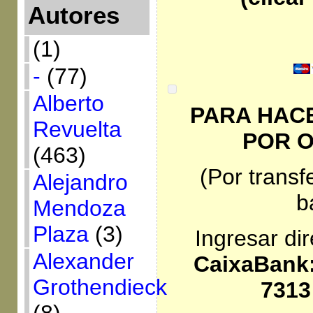
Autores
(1)
-
(77)
Alberto
PARA HACE
Revuelta
POR 
(463)
(Por transf
Alejandro
b
Mendoza
Plaza
(3)
Ingresar di
Alexander
CaixaBank:
Grothendieck
7313