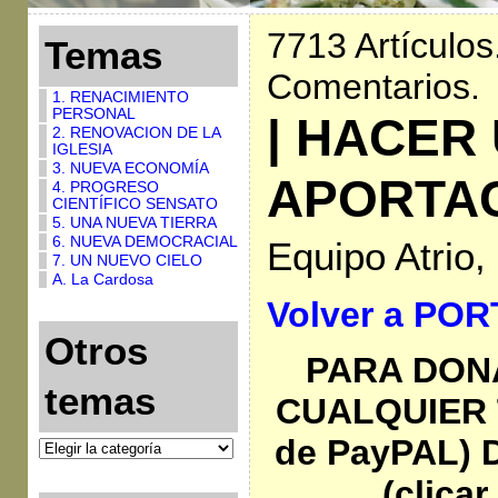
7713 Artículos
Temas
Comentarios.
1. RENACIMIENTO
PERSONAL
| HACER
2. RENOVACION DE LA
IGLESIA
3. NUEVA ECONOMÍA
APORTAC
4. PROGRESO
CIENTÍFICO SENSATO
5. UNA NUEVA TIERRA
6. NUEVA DEMOCRACIAL
Equipo Atrio
7. UN NUEVO CIELO
A. La Cardosa
Volver a PO
Otros
PARA DO
temas
CUALQUIER T
de PayPAL)
(clica