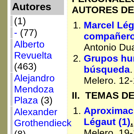
Autores
AUTORES DE
(1)
Marcel Lég
-
(77)
compañero 
Alberto
Antonio Du
Revuelta
Grupos hu
(463)
búsqueda
Alejandro
Melero. 12
Mendoza
II.
TEMAS DE
Plaza
(3)
Aproximaci
Alexander
Légaut (1)
.
Grothendieck
Melero. 19