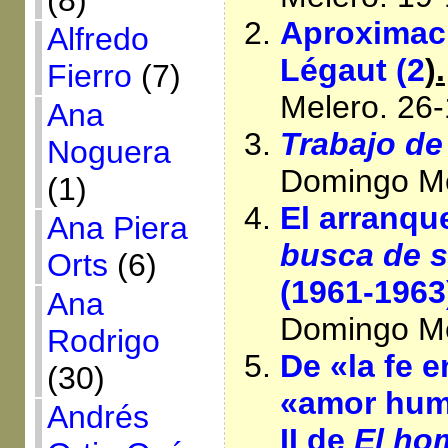
(8)
Aproximaci
Alfredo
Légaut (2
)
.
Fierro
(7)
Melero. 26
Ana
Trabajo de 
Noguera
Domingo Me
(1)
El arranqu
Ana Piera
busca de 
Orts
(6)
(1961-1963
Ana
Domingo Me
Rodrigo
De «la fe e
(30)
«amor huma
Andrés
II de
El ho