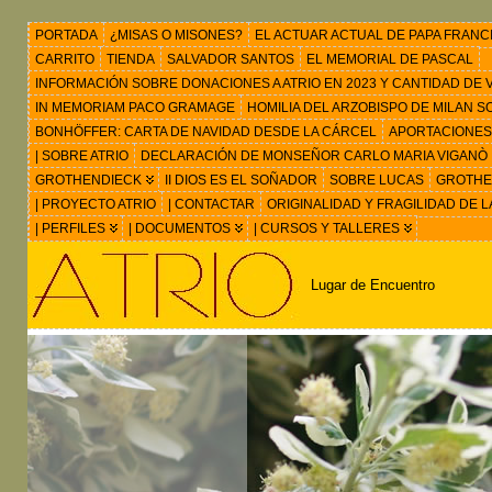
PORTADA
¿MISAS O MISONES?
EL ACTUAR ACTUAL DE PAPA FRANC
CARRITO
TIENDA
SALVADOR SANTOS
EL MEMORIAL DE PASCAL
INFORMACIÓN SOBRE DONACIONES A ATRIO EN 2023 Y CANTIDAD DE VIS
IN MEMORIAM PACO GRAMAGE
HOMILIA DEL ARZOBISPO DE MILAN 
BONHÖFFER: CARTA DE NAVIDAD DESDE LA CÁRCEL
APORTACIONES
| SOBRE ATRIO
DECLARACIÓN DE MONSEÑOR CARLO MARIA VIGANÒ
GROTHENDIECK
II DIOS ES EL SOÑADOR
SOBRE LUCAS
GROTHEN
| PROYECTO ATRIO
| CONTACTAR
ORIGINALIDAD Y FRAGILIDAD DE L
| PERFILES
| DOCUMENTOS
| CURSOS Y TALLERES
Lugar de Encuentro