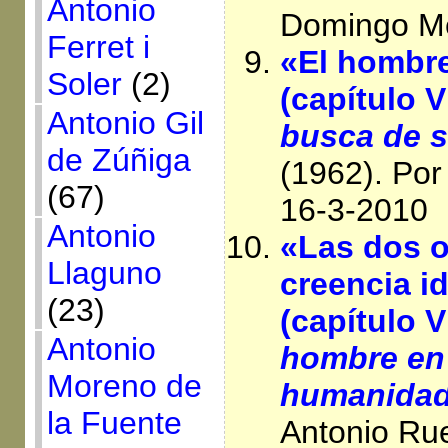
Antonio
Domingo Me
Ferret i
«El hombr
Soler
(2)
(capítulo 
Antonio Gil
busca de 
de Zúñiga
(1962). Po
(67)
16-3-2010
Antonio
«Las dos o
Llaguno
creencia i
(23)
(capítulo V
Antonio
hombre en
Moreno de
humanida
la Fuente
Antonio Ru