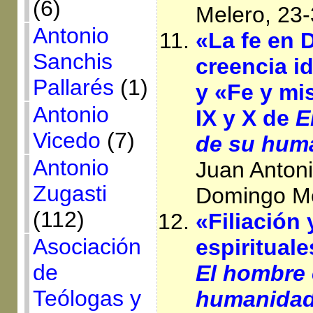
(6)
Melero, 23
Antonio
«La fe en 
Sanchis
creencia i
Pallarés
(1)
y «Fe y mis
Antonio
IX y X de
E
Vicedo
(7)
de su hum
Antonio
Juan Anton
Zugasti
Domingo Me
(112)
«Filiación
Asociación
espirituale
de
El hombre 
Teólogas y
humanida