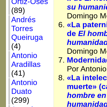
Ortiz-Osés
su humani
(89)
Domingo Me
Andrés
«La paterni
Torres
de
El homb
Queiruga
humanida
(4)
Domingo Me
Antonio
Modernidad
Aradillas
Por Antonio
(41)
«La intelec
Antonio
muerte» (c
Duato
hombre en
(299)
humanida