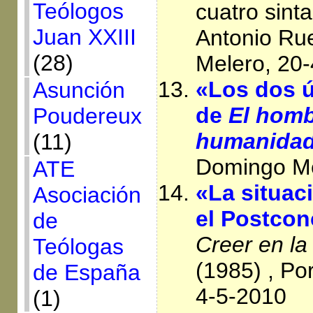
Teólogos
cuatro sint
Juan XXIII
Antonio Ru
(28)
Melero, 20
«Los dos ú
Asunción
de
El homb
Poudereux
humanida
(11)
Domingo Me
ATE
«La situaci
Asociación
el Postconc
de
Creer en la 
Teólogas
(1985) , Po
de España
4-5-2010
(1)