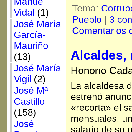
Manuel
Tema:
Corrup
Vidal
(1)
Pueblo
|
3 com
José María
Comentarios 
García-
Mauriño
Alcaldes,
(13)
José María
Honorio Cada
Vigil
(2)
La alcaldesa 
José Mª
estrenó anunc
Castillo
«recorta» el s
(158)
mensuales, un
José
salario de su 