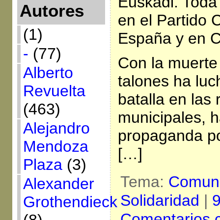
Euskadi. Toda 
Autores
en el Partido
(1)
España y en C
-
(77)
Con la muerte 
Alberto
talones ha luc
Revuelta
batalla en las
(463)
municipales, 
Alejandro
propaganda po
Mendoza
[…]
Plaza
(3)
Tema:
Comun
Alexander
Solidaridad
|
9
Grothendieck
Comentarios 