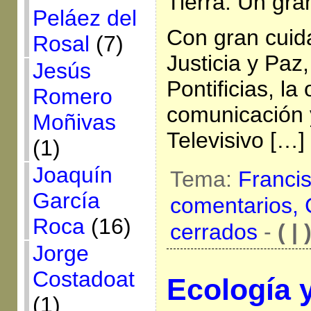
Tierra. Un gr
Peláez del
Con gran cuid
Rosal
(7)
Justicia y Paz
Jesús
Pontificias, la 
Romero
comunicación 
Moñivas
Televisivo […]
(1)
Joaquín
Tema:
Franci
García
comentarios,
Roca
(16)
cerrados
-
( | 
Jorge
Costadoat
Ecología y
(1)