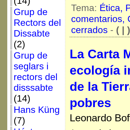
(14)
Tema:
Ética,
Grup de
comentarios,
Rectors del
cerrados
-
( | 
Dissabte
(2)
La Carta 
Grup de
seglars i
ecología i
rectors del
de la Tier
disssabte
(14)
pobres
Hans Küng
Leonardo Boff
(7)