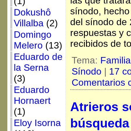
las que tratar
(1)
sínodo, hecho 
Dokushô
del sínodo de 
Villalba
(2)
respuestas y 
Domingo
recibidos de t
Melero
(13)
Eduardo de
Tema:
Famili
la Serna
Sínodo
|
17 c
(3)
Comentarios 
Eduardo
Hornaert
Atrieros 
(1)
búsqueda
Eloy Isorna