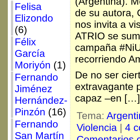
(Argentina). M
Felisa
de su autora, 
Elizondo
nos invita a vi
(6)
ATRIO se suma
Félix
campaña #NiU
García
recorriendo A
Moriyón
(1)
De no ser ciert
Fernando
extravagante p
Jiménez
capaz –en […]
Hernández-
Pinzón
(16)
Tema:
Argent
Fernando
Violencia
|
4 c
San Martín
Comentarios 