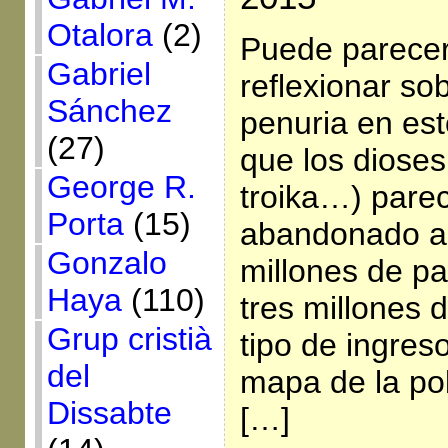
Otalora
(2)
Puede parece
Gabriel
reflexionar sob
Sánchez
penuria en est
(27)
que los dioses
George R.
troika…) pare
Porta
(15)
abandonado a
Gonzalo
millones de p
Haya
(110)
tres millones d
Grup cristià
tipo de ingres
del
mapa de la po
Dissabte
[…]