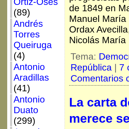
Ortiz-Osés
de 1849 en Ma
(89)
Manuel María 
Andrés
Ordax Avecilla
Torres
Nicolás María 
Queiruga
(4)
Tema:
Democr
Antonio
República
|
7 
Aradillas
Comentarios 
(41)
Antonio
La carta 
Duato
merece ser
(299)