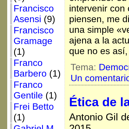
intervenir con
Francisco
piensen, me d
Asensi
(9)
una simple «ve
Francisco
ajena a la act
Gramage
que no es así
(1)
Franco
Tema:
Democr
Barbero
(1)
Un comentari
Franco
Gentile
(1)
Ética de l
Frei Betto
Antonio Gil d
(1)
2015
Gabriel M.