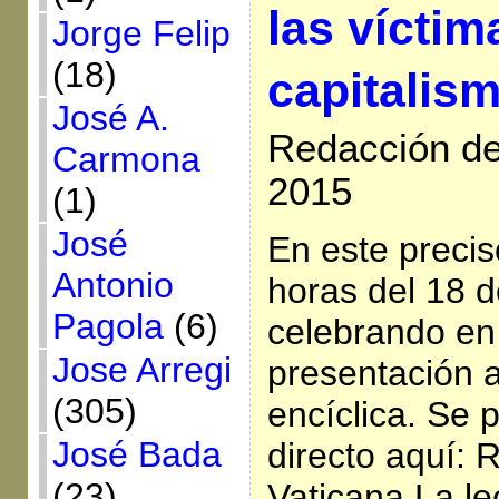
las víctim
Jorge Felip
(18)
capitalism
José A.
Redacción de 
Carmona
2015
(1)
José
En este preci
Antonio
horas del 18 d
Pagola
(6)
celebrando en 
Jose Arregi
presentación 
(305)
encíclica. Se 
José Bada
directo aquí: 
(23)
Vaticana La le