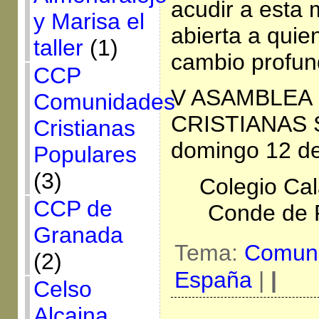
acudir a esta
y Marisa el
abierta a qui
taller
(1)
cambio profun
CCP
V ASAMBLEA
Comunidades
CRISTIANAS S
Cristianas
domingo 12 de
Populares
(3)
Colegio Cal
CCP de
Conde de P
Granada
Tema:
Comuni
(2)
España
|
|
Celso
Alcaina