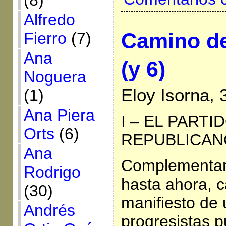
(8)
Alfredo
Camino de
Fierro
(7)
Ana
(y 6)
Noguera
Eloy Isorna, 
(1)
Ana Piera
I – EL PART
Orts
(6)
REPUBLICAN
Ana
Complementari
Rodrigo
hasta ahora, c
(30)
manifiesto de
Andrés
progresistas pu