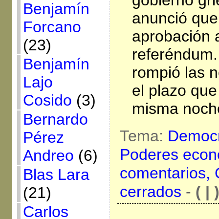
Benjamín
anunció que
Forcano
aprobación 
(23)
referéndum. 
Benjamín
rompió las n
Lajo
el plazo que
Cosido
(3)
misma noch
Bernardo
Tema:
Democr
Pérez
Poderes econ
Andreo
(6)
comentarios,
Blas Lara
cerrados
-
( | 
(21)
Carlos