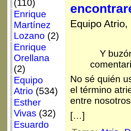
(110)
encontra
Enrique
Equipo Atrio,
Martínez
Lozano
(2)
Enrique
Y buzó
Orellana
comentari
(2)
No sé quién u
Equipo
el término atr
Atrio
(534)
entre nosotros
Esther
Vivas
(32)
[…]
Esuardo