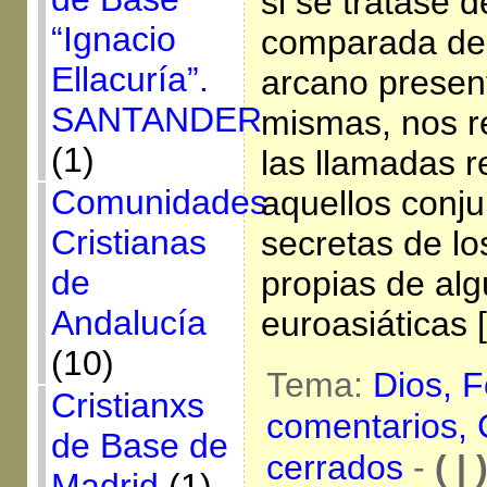
si se tratase d
“Ignacio
comparada de l
Ellacuría”.
arcano presen
SANTANDER
mismas, nos r
(1)
las llamadas r
Comunidades
aquellos conj
Cristianas
secretas de lo
de
propias de alg
Andalucía
euroasiáticas 
(10)
Tema:
Dios,
F
Cristianxs
comentarios,
de Base de
cerrados
-
( | 
Madrid
(1)