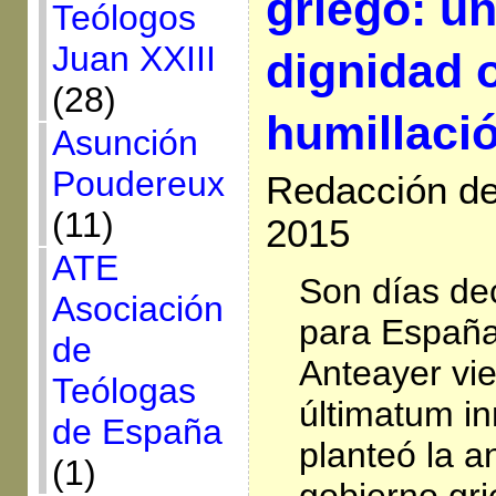
griego: un
Teólogos
Juan XXIII
dignidad o
(28)
humillaci
Asunción
Poudereux
Redacción de 
(11)
2015
ATE
Son días dec
Asociación
para España
de
Anteayer vie
Teólogas
últimatum i
de España
planteó la an
(1)
gobierno gri