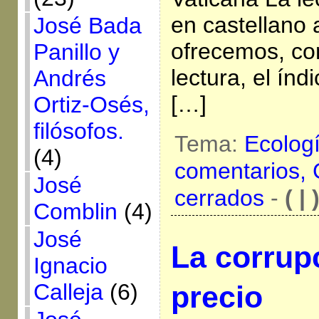
en castellano 
José Bada
ofrecemos, co
Panillo y
lectura, el índ
Andrés
[…]
Ortiz-Osés,
filósofos.
Tema:
Ecolog
(4)
comentarios,
José
cerrados
-
( | 
Comblin
(4)
José
La corrup
Ignacio
Calleja
(6)
precio