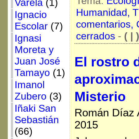
Tema:
Ecolog
Varela
(1)
Humanidad,
T
Ignacio
comentarios,
Escolar
(7)
cerrados
-
( | 
Ignasi
Moreta y
El rostro 
Juan José
Tamayo
(1)
aproximac
Imanol
Misterio
Zubero
(3)
Iñaki San
Román Díaz A
Sebastián
2015
(66)