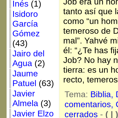
Job era un hom
Inés
(1)
tanto así que l
Isidoro
como “un homb
García
temeroso de D
Gómez
mal”. Yahvé m
(43)
él: “¿Te has fi
Jairo del
Job? No hay n
Agua
(2)
tierra: es un 
Jaume
recto, temero
Patuel
(63)
Javier
Tema:
Biblia,
Almela
(3)
comentarios,
Javier Elzo
cerrados
-
( | 