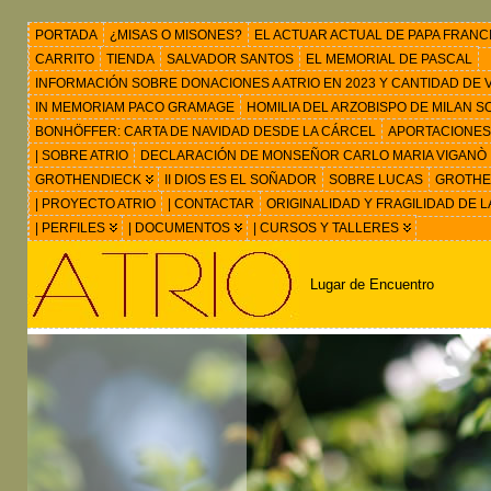
PORTADA
¿MISAS O MISONES?
EL ACTUAR ACTUAL DE PAPA FRANC
CARRITO
TIENDA
SALVADOR SANTOS
EL MEMORIAL DE PASCAL
INFORMACIÓN SOBRE DONACIONES A ATRIO EN 2023 Y CANTIDAD DE VIS
IN MEMORIAM PACO GRAMAGE
HOMILIA DEL ARZOBISPO DE MILAN 
BONHÖFFER: CARTA DE NAVIDAD DESDE LA CÁRCEL
APORTACIONES
| SOBRE ATRIO
DECLARACIÓN DE MONSEÑOR CARLO MARIA VIGANÒ
GROTHENDIECK
II DIOS ES EL SOÑADOR
SOBRE LUCAS
GROTHEN
| PROYECTO ATRIO
| CONTACTAR
ORIGINALIDAD Y FRAGILIDAD DE L
| PERFILES
| DOCUMENTOS
| CURSOS Y TALLERES
Lugar de Encuentro