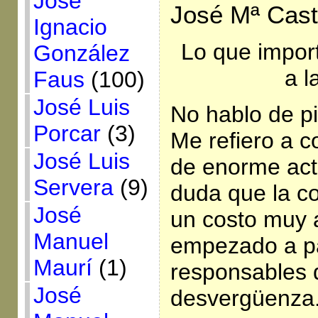
José
José Mª Casti
Ignacio
Lo que impor
González
a l
Faus
(100)
José Luis
No hablo de pi
Porcar
(3)
Me refiero a c
José Luis
de enorme act
Servera
(9)
duda que la co
José
un costo muy a
Manuel
empezado a pa
Maurí
(1)
responsables 
José
desvergüenza