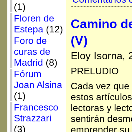
(1)
Floren de
Camino de
Estepa
(12)
(V)
Foro de
curas de
Eloy Isorna, 
Madrid
(8)
PRELUDIO
Fórum
Joan Alsina
Cada vez que 
(1)
estos artículo
Francesco
lectoras y lec
Strazzari
sentirán desm
(3)
emprender su l