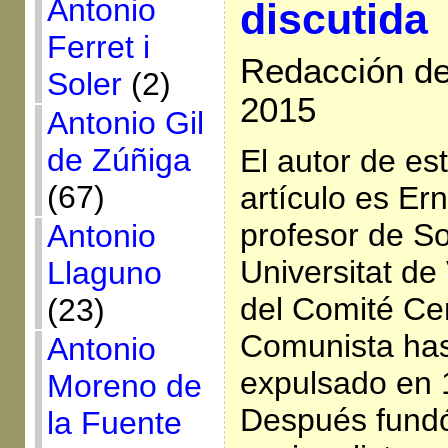
Antonio
discutida
Ferret i
Redacción de 
Soler
(2)
2015
Antonio Gil
de Zúñiga
El autor de es
(67)
artículo es Er
profesor de So
Antonio
Universitat de
Llaguno
del Comité Cen
(23)
Comunista has
Antonio
expulsado en 
Moreno de
Después fundó
la Fuente