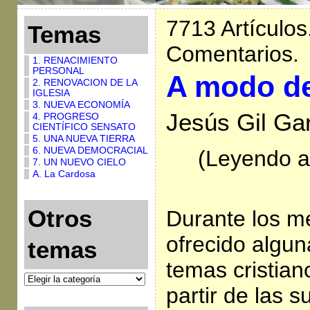
7713 Artículos
Temas
Comentarios.
1. RENACIMIENTO
PERSONAL
A modo de
2. RENOVACION DE LA
IGLESIA
3. NUEVA ECONOMÍA
Jesús Gil Gar
4. PROGRESO
CIENTÍFICO SENSATO
5. UNA NUEVA TIERRA
6. NUEVA DEMOCRACIAL
(Leyendo al
7. UN NUEVO CIELO
A. La Cardosa
Otros
Durante los m
ofrecido algun
temas
temas cristian
partir de las 