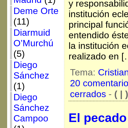
y responsabili
Deme Orte
institución ecl
(11)
principal funci
Diarmuid
entendido ést
O’Murchú
la institución 
(5)
realizado en [
Diego
Tema:
Cristia
Sánchez
20 comentari
(1)
cerrados
-
( | 
Diego
Sánchez
El pecado 
Campoo