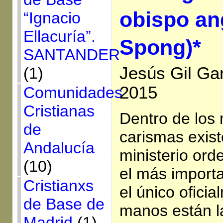
obispo an
“Ignacio
Ellacuría”.
Spong)*
SANTANDER
Jesús Gil Gar
(1)
2015
Comunidades
Cristianas
Dentro de los 
de
carismas existe
Andalucía
ministerio or
(10)
el más import
Cristianxs
el único ofici
de Base de
manos están la
Madrid
(1)