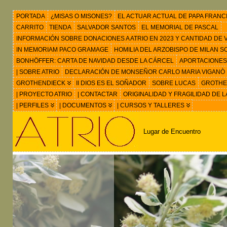
PORTADA
¿MISAS O MISONES?
EL ACTUAR ACTUAL DE PAPA FRANC
CARRITO
TIENDA
SALVADOR SANTOS
EL MEMORIAL DE PASCAL
INFORMACIÓN SOBRE DONACIONES A ATRIO EN 2023 Y CANTIDAD DE VIS
IN MEMORIAM PACO GRAMAGE
HOMILIA DEL ARZOBISPO DE MILAN 
BONHÖFFER: CARTA DE NAVIDAD DESDE LA CÁRCEL
APORTACIONES
| SOBRE ATRIO
DECLARACIÓN DE MONSEÑOR CARLO MARIA VIGANÒ
GROTHENDIECK
II DIOS ES EL SOÑADOR
SOBRE LUCAS
GROTHEN
| PROYECTO ATRIO
| CONTACTAR
ORIGINALIDAD Y FRAGILIDAD DE L
| PERFILES
| DOCUMENTOS
| CURSOS Y TALLERES
Lugar de Encuentro