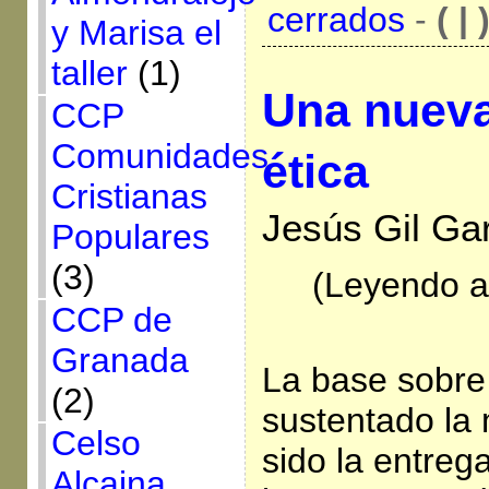
cerrados
-
( | 
y Marisa el
taller
(1)
Una nueva
CCP
Comunidades
ética
Cristianas
Jesús Gil Gar
Populares
(3)
(Leyendo al
CCP de
Granada
La base sobre
(2)
sustentado la 
Celso
sido la entrega
Alcaina