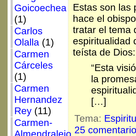
Estas son las
Goicoechea
hace el obispo
(1)
tratar el tema
Carlos
espiritualidad
Olalla
(1)
teísta de Dios:
Carmen
Cárceles
“Esta visi
(1)
la promes
Carmen
espiritual
Hernandez
[…]
Rey
(11)
Tema:
Espirit
Carmen-
25 comentari
Almendralejo