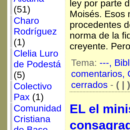
ley por parte 
(51)
Moisés. Esos
Charo
procedentes d
Rodríguez
norma de la fi
(1)
creyente. Pero
Clelia Luro
Tema:
---,
Bib
de Podestá
comentarios,
(5)
cerrados
-
( | 
Colectivo
Pax
(1)
EL el mini
Comunidad
Cristiana
consagrad
de Base