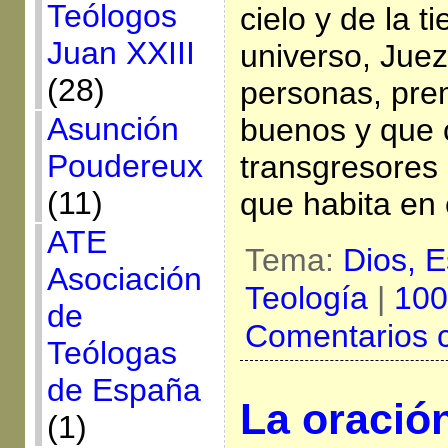
Teólogos
cielo y de la t
Juan XXIII
universo, Jue
(28)
personas, pre
Asunción
buenos y que c
Poudereux
transgresores
(11)
que habita en 
ATE
Tema:
Dios,
E
Asociación
Teología
|
100
de
Comentarios 
Teólogas
de España
La oració
(1)