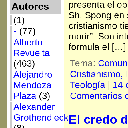
presenta el ob
Autores
Sh. Spong en s
(1)
cristianismo t
-
(77)
morir”. Son in
Alberto
formula el […]
Revuelta
Tema:
Comuni
(463)
Cristianismo,
Alejandro
Teología
|
14 
Mendoza
Comentarios 
Plaza
(3)
Alexander
Grothendieck
El credo d