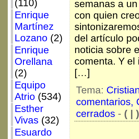
(110)
semanas a un 
Enrique
con quien cre
Martínez
sintonizaremo
Lozano
(2)
del artículo p
noticia sobre e
Enrique
comenta. Y el 
Orellana
[…]
(2)
Equipo
Tema:
Cristia
Atrio
(534)
comentarios,
Esther
cerrados
-
( | 
Vivas
(32)
Esuardo