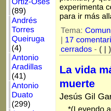
Ortiz-Osés
experimenta 
(89)
para ir más al
Andrés
Torres
Tema:
Comuni
Queiruga
|
17 comentar
(4)
cerrados
-
( | 
Antonio
Aradillas
La vida má
(41)
muerte
Antonio
Duato
Jesús Gil Gar
(299)
*(Leyendo a