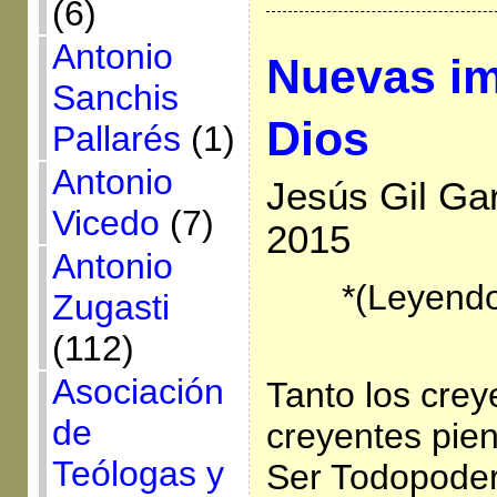
(6)
Antonio
Nuevas i
Sanchis
Dios
Pallarés
(1)
Antonio
Jesús Gil Ga
Vicedo
(7)
2015
Antonio
*(Leyendo
Zugasti
(112)
Asociación
Tanto los cre
de
creyentes pie
Teólogas y
Ser Todopoder