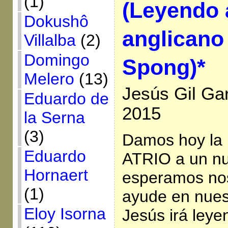
(1)
(Leyendo 
Dokushô
anglicano 
Villalba
(2)
Domingo
Spong)*
Melero
(13)
Jesús Gil Gar
Eduardo de
2015
la Serna
(3)
Damos hoy la 
Eduardo
ATRIO a un nu
Hornaert
esperamos no
(1)
ayude en nues
Eloy Isorna
Jesús irá leye