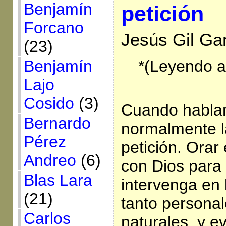
Benjamín
petición
Forcano
Jesús Gil Gar
(23)
*(Leyendo a
Benjamín
Lajo
Cosido
(3)
Cuando hablam
Bernardo
normalmente l
Pérez
petición. Orar
Andreo
(6)
con Dios para 
Blas Lara
intervenga en 
(21)
tanto personal
Carlos
naturales, y e