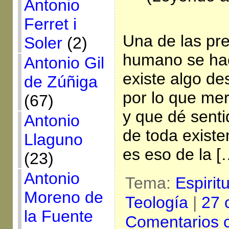
Antonio
Ferret i
Una de las pr
Soler
(2)
humano se hac
Antonio Gil
existe algo de
de Zúñiga
por lo que mer
(67)
y que dé senti
Antonio
de toda exist
Llaguno
es eso de la [
(23)
Antonio
Tema:
Espirit
Moreno de
Teología
|
27 
la Fuente
Comentarios 