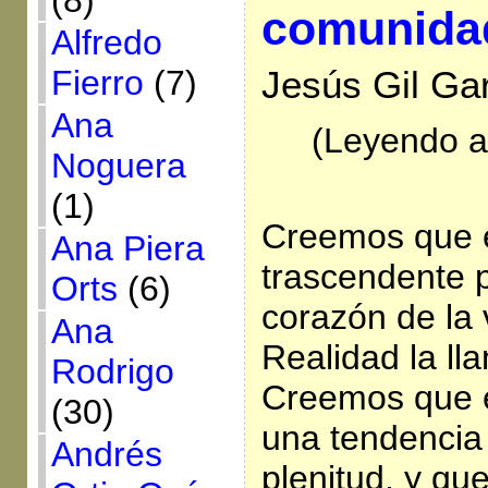
(8)
comunida
Alfredo
Fierro
(7)
Jesús Gil Gar
Ana
(Leyendo al
Noguera
(1)
Creemos que e
Ana Piera
trascendente p
Orts
(6)
corazón de la 
Ana
Realidad la l
Rodrigo
Creemos que e
(30)
una tendencia 
Andrés
plenitud, y qu