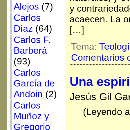
Alejos
(7)
y contrarieda
Carlos
acaecen. La o
Díaz
(64)
[…]
Carlos F.
Tema:
Teolog
Barberá
Comentarios 
(93)
Carlos
Una espiri
García de
Andoin
(2)
Jesús Gil Gar
Carlos
(Leyendo al
Muñoz y
Gregorio