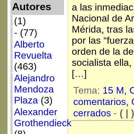
Autores
a las inmedia
Nacional de A
(1)
Mérida, tras la
-
(77)
por las “fuerz
Alberto
orden de la de
Revuelta
socialista ell
(463)
[…]
Alejandro
Mendoza
Tema:
15 M,
Plaza
(3)
comentarios,
Alexander
cerrados
-
( | 
Grothendieck