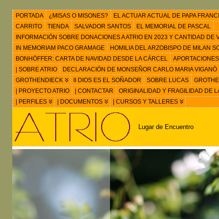
PORTADA
¿MISAS O MISONES?
EL ACTUAR ACTUAL DE PAPA FRANC
CARRITO
TIENDA
SALVADOR SANTOS
EL MEMORIAL DE PASCAL
INFORMACIÓN SOBRE DONACIONES A ATRIO EN 2023 Y CANTIDAD DE VIS
IN MEMORIAM PACO GRAMAGE
HOMILIA DEL ARZOBISPO DE MILAN 
BONHÖFFER: CARTA DE NAVIDAD DESDE LA CÁRCEL
APORTACIONES
| SOBRE ATRIO
DECLARACIÓN DE MONSEÑOR CARLO MARIA VIGANÒ
GROTHENDIECK
II DIOS ES EL SOÑADOR
SOBRE LUCAS
GROTHEN
| PROYECTO ATRIO
| CONTACTAR
ORIGINALIDAD Y FRAGILIDAD DE L
| PERFILES
| DOCUMENTOS
| CURSOS Y TALLERES
Lugar de Encuentro