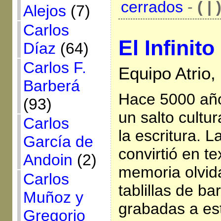
cerrados
-
( | 
Alejos
(7)
Carlos
El Infinito
Díaz
(64)
Carlos F.
Equipo Atrio,
Barberá
Hace 5000 año
(93)
un salto cultur
Carlos
la escritura. 
García de
convirtió en te
Andoin
(2)
memoria olvid
Carlos
tablillas de bar
Muñoz y
grabadas a est
Gregorio