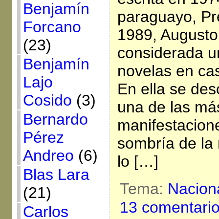
Benjamín
paraguayo, Pr
Forcano
1989, Augusto
(23)
considerada u
Benjamín
novelas en cas
Lajo
En ella se des
Cosido
(3)
una de las má
Bernardo
manifestacion
Pérez
sombría de la
Andreo
(6)
lo […]
Blas Lara
Tema:
Nacion
(21)
13 comentari
Carlos