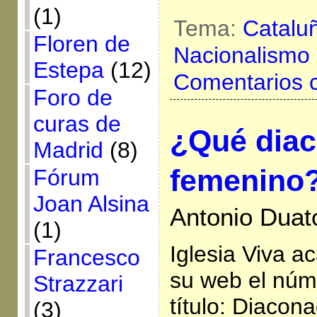
(1)
Tema:
Catalu
Floren de
Nacionalismo
Estepa
(12)
Comentarios 
Foro de
curas de
¿Qué dia
Madrid
(8)
femenino
Fórum
Joan Alsina
Antonio Duat
(1)
Iglesia Viva a
Francesco
su web el núm
Strazzari
título: Diacon
(3)