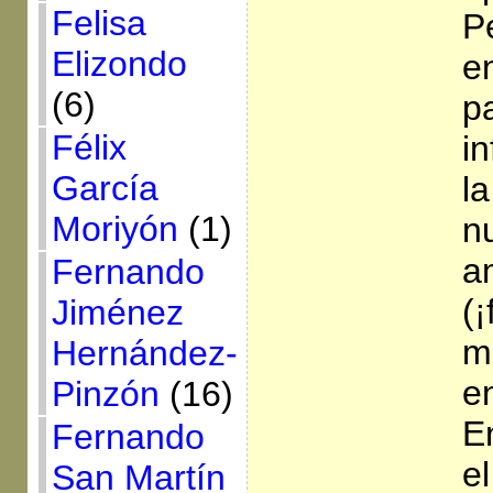
Felisa
P
Elizondo
e
(6)
p
Félix
i
García
la
Moriyón
(1)
n
a
Fernando
(¡
Jiménez
m
Hernández-
en
Pinzón
(16)
E
Fernando
e
San Martín