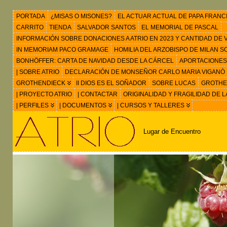
PORTADA
¿MISAS O MISONES?
EL ACTUAR ACTUAL DE PAPA FRANC
CARRITO
TIENDA
SALVADOR SANTOS
EL MEMORIAL DE PASCAL
INFORMACIÓN SOBRE DONACIONES A ATRIO EN 2023 Y CANTIDAD DE VIS
IN MEMORIAM PACO GRAMAGE
HOMILIA DEL ARZOBISPO DE MILAN 
BONHÖFFER: CARTA DE NAVIDAD DESDE LA CÁRCEL
APORTACIONES
| SOBRE ATRIO
DECLARACIÓN DE MONSEÑOR CARLO MARIA VIGANÒ
GROTHENDIECK
II DIOS ES EL SOÑADOR
SOBRE LUCAS
GROTHEN
| PROYECTO ATRIO
| CONTACTAR
ORIGINALIDAD Y FRAGILIDAD DE L
| PERFILES
| DOCUMENTOS
| CURSOS Y TALLERES
Lugar de Encuentro