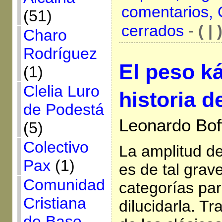
comentarios,
(51)
cerrados
-
( | 
Charo
Rodríguez
El peso k
(1)
Clelia Luro
historia d
de Podestá
Leonardo Boff
(5)
Colectivo
La amplitud de 
Pax
(1)
es de tal grav
Comunidad
categorías pa
Cristiana
dilucidarla. Tr
de Base