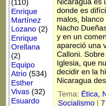
Nicaragua es 
(110)
donde es difíc
Enrique
malos, blanco
Martínez
Nacho Dueñas
Lozano
(2)
y en un coment
Enrique
apareció una v
Orellana
Calloni. Sobre
(2)
Iglesia, que n
Equipo
decidir en la h
Atrio
(534)
Nicaragua des
Esther
Vivas
(32)
Tema:
Ética,
Esuardo
Socialismo
|
7