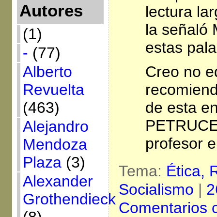
Autores
lectura la
la señaló
(1)
estas pala
-
(77)
Alberto
Creo no e
Revuelta
recomiendo
(463)
de esta en
PETRUCELL
Alejandro
profesor e
Mendoza
Plaza
(3)
Tema:
Ética,
R
Alexander
Socialismo
|
2
Grothendieck
Comentarios 