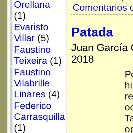
Orellana
Comentarios 
(1)
Evaristo
Patada
Villar
(5)
Juan García C
Faustino
2018
Teixeira
(1)
Faustino
P
Vilabrille
hi
Linares
(4)
r
Federico
o
Carrasquilla
T
(1)
o