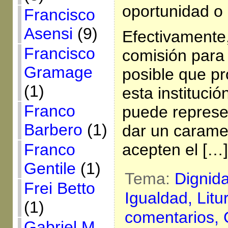
oportunidad o 
Francisco
Asensi
(9)
Efectivamente
Francisco
comisión para 
Gramage
posible que pr
(1)
esta instituci
Franco
puede represen
Barbero
(1)
dar un carame
Franco
acepten el […]
Gentile
(1)
Tema:
Dignid
Frei Betto
Igualdad,
Litu
(1)
comentarios,
Gabriel M.