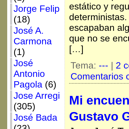
estático y reg
Jorge Felip
deterministas
(18)
escapaban al
José A.
que no se enc
Carmona
[…]
(1)
José
Tema:
---
|
2 c
Antonio
Comentarios 
Pagola
(6)
Jose Arregi
Mi encuen
(305)
Gustavo Gu
José Bada
(23)