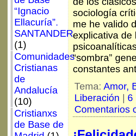
de los clásico
“Ignacio
sociología críti
Ellacuría”.
me he valido 
SANTANDER
explicativa de
(1)
psicoanalíticas
Comunidades
“sombra” gene
Cristianas
constantes ant
de
Tema:
Amor,
B
Andalucía
Liberación
|
6
(10)
Comentarios 
Cristianxs
de Base de
¡Felicidad
Madrid
(1)