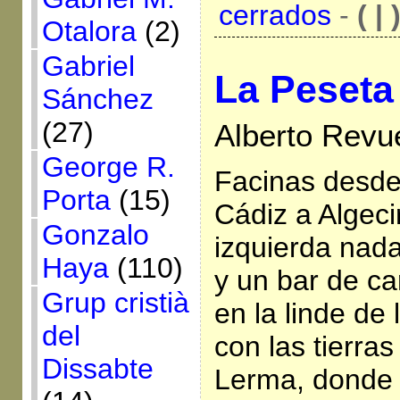
cerrados
-
( | 
Otalora
(2)
Gabriel
La Peseta
Sánchez
(27)
Alberto Revue
George R.
Facinas desde 
Porta
(15)
Cádiz a Algeci
Gonzalo
izquierda nada
Haya
(110)
y un bar de car
Grup cristià
en la linde de
del
con las tierra
Dissabte
Lerma, donde 