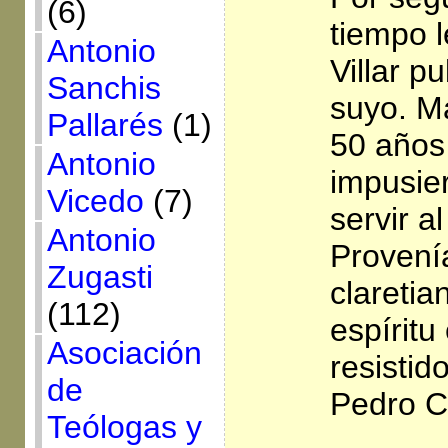
(6)
tiempo l
Antonio
Villar pu
Sanchis
suyo. M
Pallarés
(1)
50 años
Antonio
impusie
Vicedo
(7)
servir a
Antonio
Provení
Zugasti
claretia
(112)
espíritu
Asociación
resistid
de
Pedro C
Teólogas y