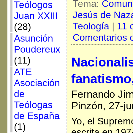
Tema:
Comuni
Teólogos
Jesús de Naz
Juan XXIII
Teología
|
11 
(28)
Comentarios 
Asunción
Poudereux
(11)
Nacionali
ATE
fanatismo
Asociación
de
Fernando Ji
Teólogas
Pinzón, 27-j
de España
Yo, el Suprem
(1)
escrita en 1974