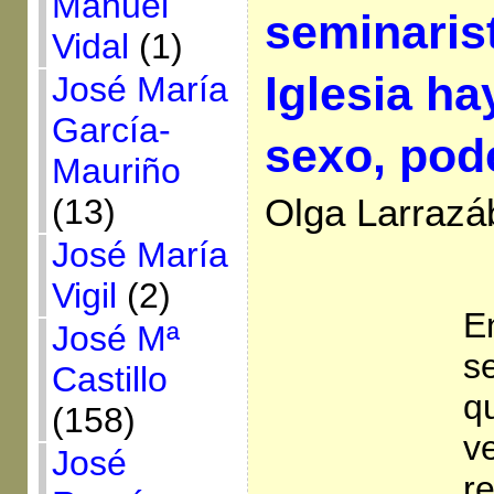
Manuel
seminarist
Vidal
(1)
Iglesia ha
José María
García-
sexo, pod
Mauriño
(13)
Olga Larrazáb
José María
Vigil
(2)
E
José Mª
s
Castillo
q
(158)
v
José
r