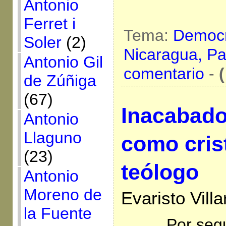
Antonio
Ferret i
Tema:
Democr
Soler
(2)
Nicaragua,
Pa
Antonio Gil
comentario
-
(
de Zúñiga
(67)
Inacabado
Antonio
Llaguno
como cris
(23)
teólogo
Antonio
Moreno de
Evaristo Villa
la Fuente
Por seg