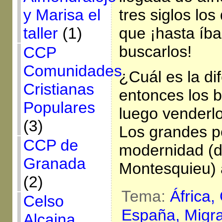
y Marisa el
tres siglos lo
taller
(1)
que ¡hasta íb
buscarlos!
CCP
Comunidades
¿Cuál es la di
Cristianas
entonces los 
Populares
luego venderl
(3)
Los grandes po
CCP de
modernidad (d
Granada
Montesquieu) 
(2)
Tema:
África,
Celso
España,
Migr
Alcaina