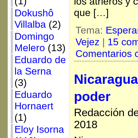
(1)
los atrieros y
que […]
Dokushô
Villalba
(2)
Tema:
Espera
Domingo
Vejez
|
15 com
Melero
(13)
Comentarios 
Eduardo de
la Serna
Nicaragua:
(3)
poder
Eduardo
Hornaert
Redacción de 
(1)
2018
Eloy Isorna