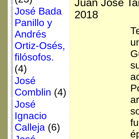
Juan José Ta
José Bada
2018
Panillo y
T
Andrés
u
Ortiz-Osés,
G
filósofos.
s
(4)
a
José
P
Comblin
(4)
a
José
s
Ignacio
f
Calleja
(6)
é