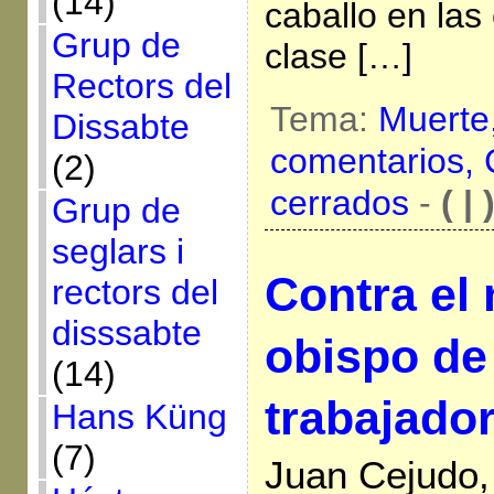
(14)
caballo en las 
Grup de
clase […]
Rectors del
Tema:
Muerte
Dissabte
comentarios,
(2)
cerrados
-
( | 
Grup de
seglars i
Contra el
rectors del
disssabte
obispo de
(14)
trabajador
Hans Küng
(7)
Juan Cejudo,