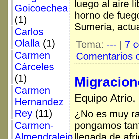
luego al aire l
Goicoechea
horno de fueg
(1)
Sumeria, actua
Carlos
Olalla
(1)
Tema:
---
|
7 c
Carmen
Comentarios 
Cárceles
(1)
Migracion
Carmen
Equipo Atrio,
Hernandez
Rey
(11)
¿No es muy ra
Carmen-
pongamos tanta
Almendralejo
llegada de af