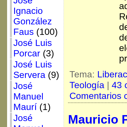
José
a
Ignacio
R
González
d
Faus
(100)
d
José Luis
e
Porcar
(3)
p
José Luis
Tema:
Libera
Servera
(9)
Teología
|
43 
José
Comentarios 
Manuel
Maurí
(1)
Mauricio P
José