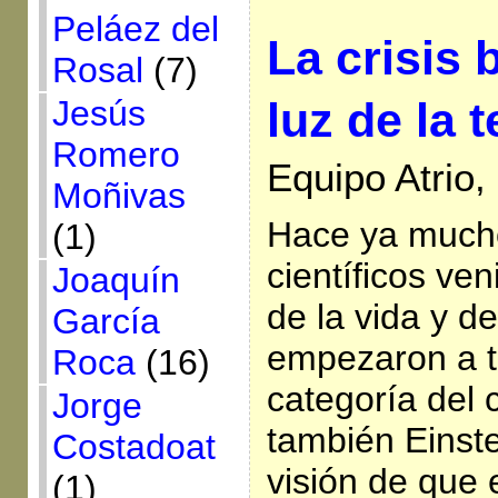
Peláez del
La crisis b
Rosal
(7)
luz de la 
Jesús
Romero
Equipo Atrio,
Moñivas
Hace ya much
(1)
científicos ven
Joaquín
de la vida y de
García
empezaron a t
Roca
(16)
categoría del 
Jorge
también Einste
Costadoat
visión de que 
(1)