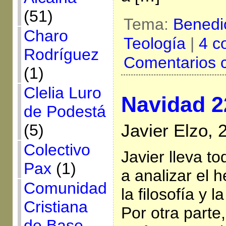
(51)
Tema:
Benedi
Charo
Teología
|
4 c
Rodríguez
Comentarios 
(1)
Clelia Luro
Navidad 2
de Podestá
(5)
Javier Elzo,
Colectivo
Javier lleva t
Pax
(1)
a analizar el 
Comunidad
la filosofía y l
Cristiana
Por otra parte,
de Base