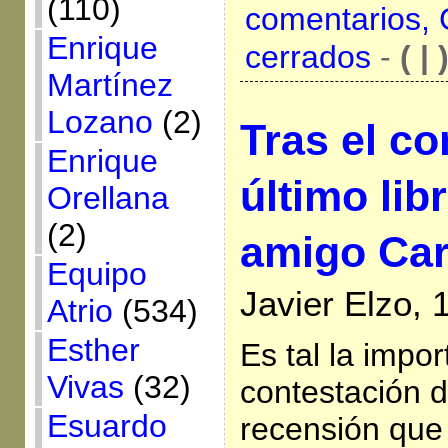
(110)
comentarios,
Enrique
cerrados
-
( | 
Martínez
Lozano
(2)
Tras el co
Enrique
último lib
Orellana
(2)
amigo Car
Equipo
Javier Elzo, 
Atrio
(534)
Esther
Es tal la impo
Vivas
(32)
contestación d
Esuardo
recensión que 