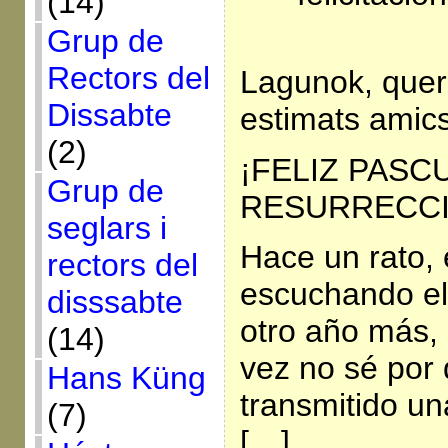
(14)
Grup de
Rectors del
Lagunok, quer
Dissabte
estimats amic
(2)
¡FELIZ PASC
Grup de
RESURRECCI
seglars i
Hace un rato, e
rectors del
escuchando el
disssabte
otro año más,
(14)
vez no sé por
Hans Küng
transmitido un
(7)
[…]