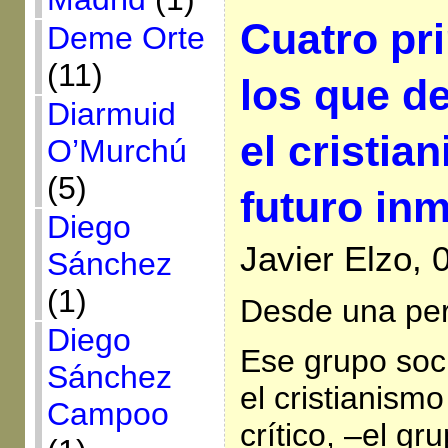
Cuatro pr
Deme Orte
(11)
los que d
Diarmuid
el cristia
O’Murchú
(5)
futuro inm
Diego
Javier Elzo, 
Sánchez
(1)
Desde una pers
Diego
Ese grupo soc
Sánchez
el cristianismo
Campoo
crítico, –el gr