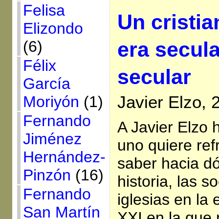
Felisa
Un cristia
Elizondo
era secula
(6)
Félix
secular
García
Javier Elzo, 
Moriyón
(1)
Fernando
A Javier Elzo 
Jiménez
uno quiere ref
Hernández-
saber hacia dó
Pinzón
(16)
historia, las s
Fernando
iglesias en la 
San Martín
XXI en la que