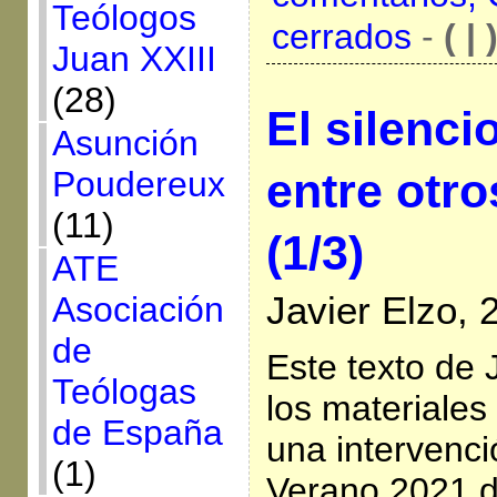
Teólogos
cerrados
-
( | 
Juan XXIII
(28)
El silenci
Asunción
entre otro
Poudereux
(11)
(1/3)
ATE
Javier Elzo, 
Asociación
de
Este texto de 
Teólogas
los materiales
de España
una intervenci
(1)
Verano 2021 d