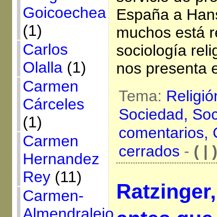
Goicoechea
España a Hans
(1)
muchos está r
Carlos
sociología reli
Olalla
(1)
nos presenta e
Carmen
Tema:
Religió
Cárceles
Sociedad,
Soc
(1)
comentarios,
Carmen
cerrados
-
( | 
Hernandez
Rey
(11)
Ratzinger,
Carmen-
Almendralejo