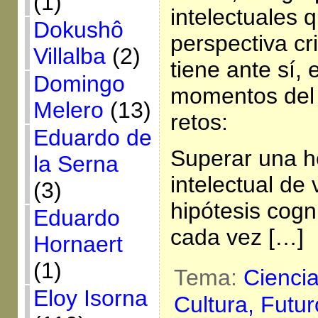
(1)
intelectuales 
Dokushô
perspectiva cr
Villalba
(2)
tiene ante sí,
Domingo
momentos del 
Melero
(13)
retos:
Eduardo de
Superar una 
la Serna
intelectual de 
(3)
hipótesis cogn
Eduardo
cada vez […]
Hornaert
(1)
Tema:
Cienci
Eloy Isorna
Cultura,
Futur