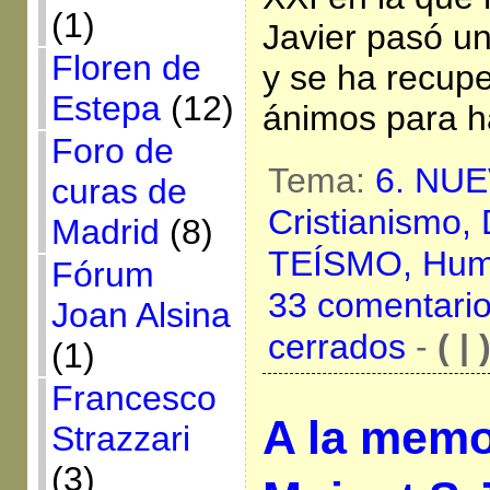
(1)
Javier pasó u
Floren de
y se ha recup
Estepa
(12)
ánimos para h
Foro de
Tema:
6. NU
curas de
Cristianismo,
Madrid
(8)
TEÍSMO,
Hum
Fórum
33 comentari
Joan Alsina
cerrados
-
( | 
(1)
Francesco
A la memo
Strazzari
(3)