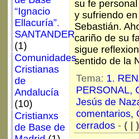
su fe personal
“Ignacio
y sufriendo en
Ellacuría”.
Sebastián. Ah
SANTANDER
cariño de su fa
(1)
sigue reflexio
Comunidades
sentido de la 
Cristianas
Tema:
1. RE
de
PERSONAL,
Andalucía
Jesús de Naz
(10)
comentarios,
Cristianxs
cerrados
-
( | 
de Base de
Madrid
(1)