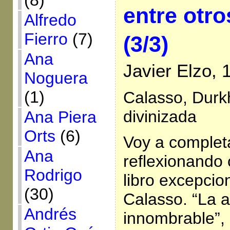
(8)
entre otro
Alfredo
Fierro
(7)
(3/3)
Ana
Javier Elzo,
Noguera
(1)
Calasso, Durk
divinizada
Ana Piera
Orts
(6)
Voy a completa
Ana
reflexionando
Rodrigo
libro excepcio
(30)
Calasso. “La a
Andrés
innombrable”, 