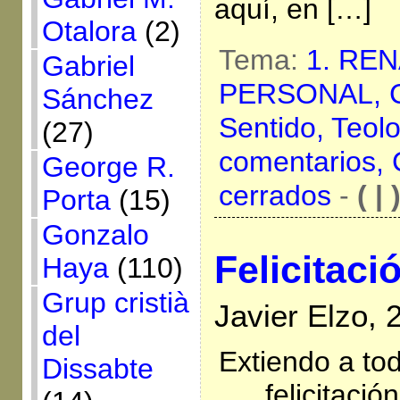
aquí, en […]
Otalora
(2)
Tema:
1. RE
Gabriel
PERSONAL,
Sánchez
Sentido,
Teolo
(27)
comentarios,
George R.
cerrados
-
( | 
Porta
(15)
Gonzalo
Felicitaci
Haya
(110)
Grup cristià
Javier Elzo, 
del
Extiendo a tod
Dissabte
felicitaci