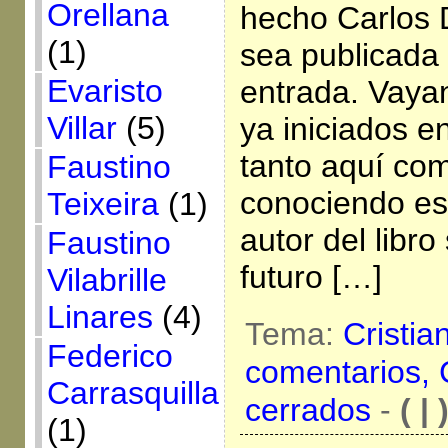
Orellana
hecho Carlos 
(1)
sea publicada
Evaristo
entrada. Vaya
Villar
(5)
ya iniciados en
tanto aquí com
Faustino
conociendo es
Teixeira
(1)
autor del libro
Faustino
futuro […]
Vilabrille
Linares
(4)
Tema:
Cristia
Federico
comentarios,
Carrasquilla
cerrados
-
( | 
(1)