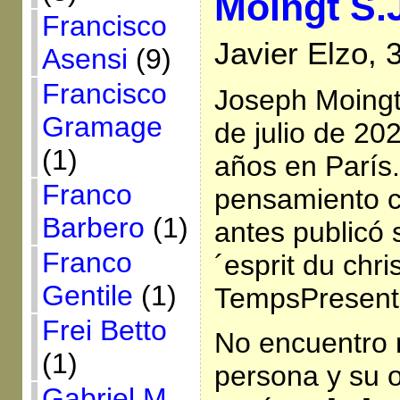
Moingt S.
Francisco
Javier Elzo, 
Asensi
(9)
Francisco
Joseph Moingt 
Gramage
de julio de 20
(1)
años en París.
Franco
pensamiento c
Barbero
(1)
antes publicó s
Franco
´esprit du chri
Gentile
(1)
TempsPresent,
Frei Betto
No encuentro 
(1)
persona y su o
Gabriel M.