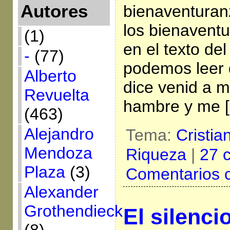
Autores
bienaventuran
los bienaventu
(1)
en el texto del
-
(77)
podemos leer 
Alberto
dice venid a m
Revuelta
hambre y me 
(463)
Alejandro
Tema:
Cristia
Mendoza
Riqueza
|
27 
Plaza
(3)
Comentarios 
Alexander
Grothendieck
El silenci