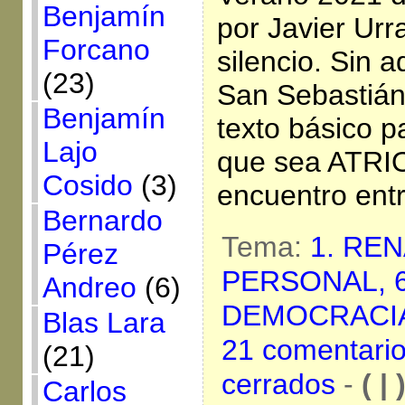
Benjamín
por Javier Urra
Forcano
silencio. Sin a
(23)
San Sebastián
Benjamín
texto básico 
Lajo
que sea ATRIO
Cosido
(3)
encuentro ent
Bernardo
Tema:
1. RE
Pérez
PERSONAL,
Andreo
(6)
DEMOCRACI
Blas Lara
21 comentari
(21)
cerrados
-
( | 
Carlos