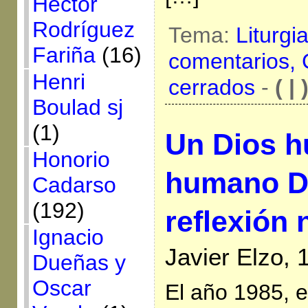
Héctor
Rodríguez
Tema:
Liturgi
Fariña
(16)
comentarios,
Henri
cerrados
-
( | 
Boulad sj
(1)
Un Dios h
Honorio
humano D
Cadarso
(192)
reflexión
Ignacio
Javier Elzo,
Dueñas y
Oscar
El año 1985, e