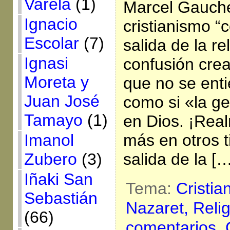
Varela
(1)
Marcel Gauchet
Ignacio
cristianismo “c
Escolar
(7)
salida de la re
Ignasi
confusión cre
Moreta y
que no se enti
Juan José
como si «la ge
Tamayo
(1)
en Dios. ¡Rea
Imanol
más en otros 
Zubero
(3)
salida de la [
Iñaki San
Tema:
Cristia
Sebastián
Nazaret,
Reli
(66)
comentarios,