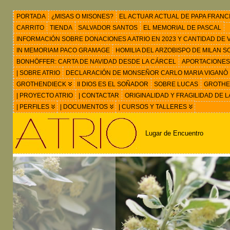
PORTADA
¿MISAS O MISONES?
EL ACTUAR ACTUAL DE PAPA FRANC
CARRITO
TIENDA
SALVADOR SANTOS
EL MEMORIAL DE PASCAL
INFORMACIÓN SOBRE DONACIONES A ATRIO EN 2023 Y CANTIDAD DE VIS
IN MEMORIAM PACO GRAMAGE
HOMILIA DEL ARZOBISPO DE MILAN 
BONHÖFFER: CARTA DE NAVIDAD DESDE LA CÁRCEL
APORTACIONES
| SOBRE ATRIO
DECLARACIÓN DE MONSEÑOR CARLO MARIA VIGANÒ
GROTHENDIECK
II DIOS ES EL SOÑADOR
SOBRE LUCAS
GROTHEN
| PROYECTO ATRIO
| CONTACTAR
ORIGINALIDAD Y FRAGILIDAD DE L
| PERFILES
| DOCUMENTOS
| CURSOS Y TALLERES
Lugar de Encuentro