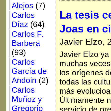
Alejos
(7)
La tesis c
Carlos
Díaz
(64)
Joas en c
Carlos F.
Javier Elzo, 
Barberá
(93)
Javier Elzo ya
Carlos
muchas veces 
García de
los orígenes de
Andoin
(2)
todas las cultu
Carlos
más evolucioa
Muñoz y
Últimamente n
Gregorio
servicio de pr