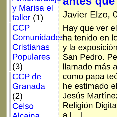
antes que
y Marisa el
Javier Elzo,
taller
(1)
CCP
Hay que ver e
Comunidades
ha tenido en l
Cristianas
y la exposició
Populares
San Pedro. Pe
(3)
llamado más at
como papa teó
CCP de
he estimado el
Granada
Jesús Martíne
(2)
Religión Digit
Celso
a […]
Alcaina