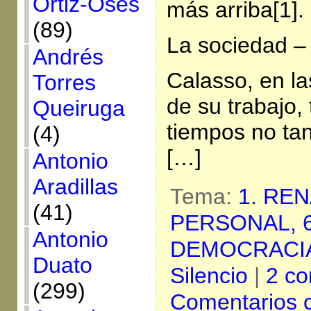
Ortiz-Osés
más arriba[1].
(89)
La sociedad –
Andrés
Calasso, en l
Torres
de su trabajo,
Queiruga
tiempos no tan
(4)
[…]
Antonio
Aradillas
Tema:
1. RE
(41)
PERSONAL,
Antonio
DEMOCRACI
Duato
Silencio
|
2 co
(299)
Comentarios 