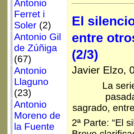
Antonio
Ferret i
El silenci
Soler
(2)
entre otro
Antonio Gil
de Zúñiga
(2/3)
(67)
Javier Elzo,
Antonio
Llaguno
La seri
(23)
pasada
Antonio
sagrado, entre
Moreno de
2ª Parte: “El s
la Fuente
Breve clarific