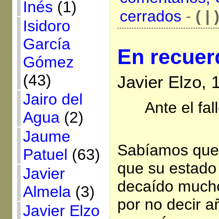
Inés
(1)
cerrados
-
( | 
Isidoro
García
En recuer
Gómez
(43)
Javier Elzo, 
Jairo del
Ante el fa
Agua
(2)
Jaume
Sabíamos que 
Patuel
(63)
que su estado 
Javier
decaído mucho
Almela
(3)
por no decir a
Javier Elzo