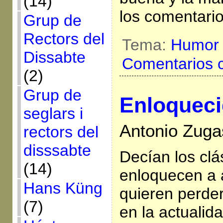
(14)
los comentari
Grup de
Rectors del
Tema:
Humor
Dissabte
Comentarios 
(2)
Grup de
Enloquec
seglars i
Antonio Zugas
rectors del
disssabte
Decían los clá
(14)
enloquecen a 
Hans Küng
quieren perder
(7)
en la actualid