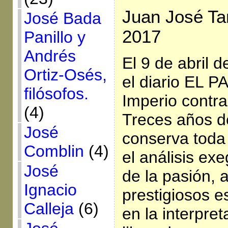
Juan José Ta
José Bada
2017
Panillo y
Andrés
El 9 de abril 
Ortiz-Osés,
el diario EL PA
filósofos.
Imperio contra
(4)
Treces años d
José
conserva toda 
Comblin
(4)
el análisis exe
José
de la pasión,
Ignacio
prestigiosos e
Calleja
(6)
en la interpre