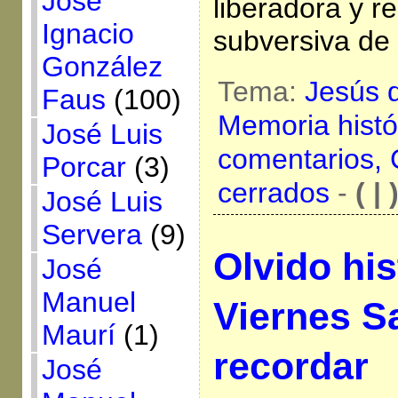
José
liberadora y r
Ignacio
subversiva de
González
Tema:
Jesús 
Faus
(100)
Memoria histó
José Luis
comentarios,
Porcar
(3)
cerrados
-
( | 
José Luis
Servera
(9)
Olvido his
José
Manuel
Viernes Sa
Maurí
(1)
recordar
José