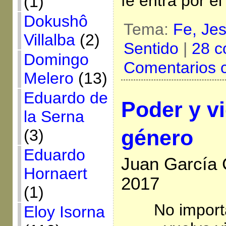
fe entra por el
(1)
Dokushô
Tema:
Fe,
Jes
Villalba
(2)
Sentido
|
28 c
Domingo
Comentarios 
Melero
(13)
Eduardo de
Poder y vi
la Serna
género
(3)
Eduardo
Juan García C
Hornaert
2017
(1)
No import
Eloy Isorna