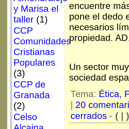
encuentre más
y Marisa el
pone el dedo en
taller
(1)
necesarios lím
CCP
propiedad. AD
Comunidades
Cristianas
Populares
Un sector muy
(3)
sociedad espa
CCP de
Tema:
Ética,
Granada
|
20 comentar
(2)
cerrados
-
( | 
Celso
Alcaina