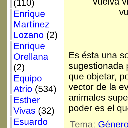
vuelva v
(110)
vu
Enrique
Martínez
Lozano
(2)
Enrique
Es ésta una s
Orellana
sugestionada 
(2)
que objetar, p
Equipo
vector de la e
Atrio
(534)
animales super
Esther
poder es el qu
Vivas
(32)
Esuardo
Tema:
Géner