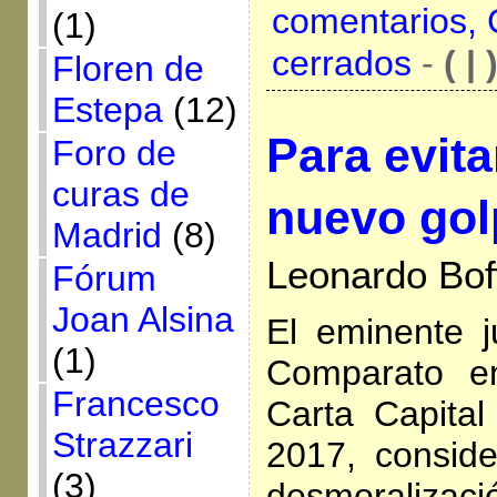
comentarios,
(1)
cerrados
-
( | 
Floren de
Estepa
(12)
Para evita
Foro de
curas de
nuevo gol
Madrid
(8)
Leonardo Boff
Fórum
Joan Alsina
El eminente j
(1)
Comparato en
Francesco
Carta Capital
Strazzari
2017, consid
(3)
desmoralizac