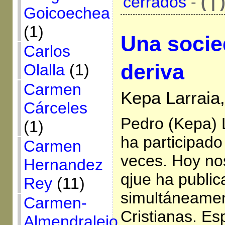
cerrados
-
( | 
Goicoechea
(1)
Una socie
Carlos
deriva
Olalla
(1)
Carmen
Kepa Larraia,
Cárceles
Pedro (Kepa) 
(1)
ha participad
Carmen
veces. Hoy nos
Hernandez
qjue ha publi
Rey
(11)
simultáneame
Carmen-
Cristianas. E
Almendralejo