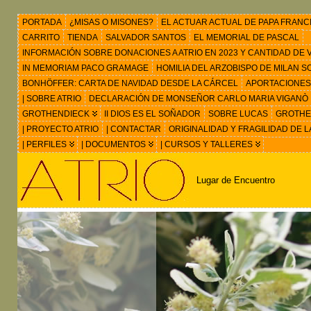
PORTADA
¿MISAS O MISONES?
EL ACTUAR ACTUAL DE PAPA FRANC
CARRITO
TIENDA
SALVADOR SANTOS
EL MEMORIAL DE PASCAL
INFORMACIÓN SOBRE DONACIONES A ATRIO EN 2023 Y CANTIDAD DE VIS
IN MEMORIAM PACO GRAMAGE
HOMILIA DEL ARZOBISPO DE MILAN 
BONHÖFFER: CARTA DE NAVIDAD DESDE LA CÁRCEL
APORTACIONES
| SOBRE ATRIO
DECLARACIÓN DE MONSEÑOR CARLO MARIA VIGANÒ
GROTHENDIECK
II DIOS ES EL SOÑADOR
SOBRE LUCAS
GROTHEN
| PROYECTO ATRIO
| CONTACTAR
ORIGINALIDAD Y FRAGILIDAD DE L
| PERFILES
| DOCUMENTOS
| CURSOS Y TALLERES
Lugar de Encuentro