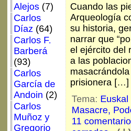
Alejos
(7)
Cuando las pi
Arqueología c
Carlos
su historia, g
Díaz
(64)
narrar que “po
Carlos F.
el ejército del
Barberá
a las poblacio
(93)
masacrándola
Carlos
prisionera […]
García de
Andoin
(2)
Tema:
Euskal
Carlos
Masacre,
Pod
Muñoz y
11 comentario
Gregorio