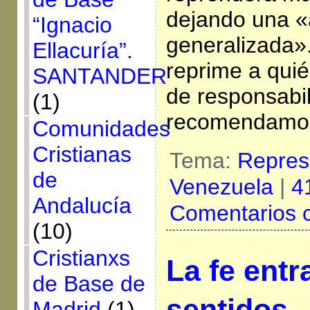
dejando una «
“Ignacio
generalizada»
Ellacuría”.
reprime a qui
SANTANDER
de responsabil
(1)
recomendamo
Comunidades
Cristianas
Tema:
Repres
de
Venezuela
|
4
Andalucía
Comentarios 
(10)
Cristianxs
La fe entr
de Base de
sentidos
Madrid
(1)