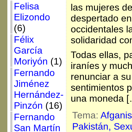
Felisa
las mujeres de
Elizondo
despertado en
(6)
occidentales l
Félix
solidaridad co
García
Todas ellas, p
Moriyón
(1)
iraníes y muc
Fernando
renunciar a su
Jiménez
sentimientos p
Hernández-
una moneda [
Pinzón
(16)
Tema:
Afgani
Fernando
Pakistán,
Sex
San Martín