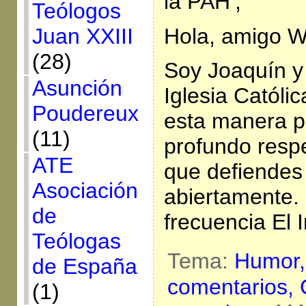
la PAH’,
Teólogos
Hola, amigo 
Juan XXIII
(28)
Soy Joaquín y
Asunción
Iglesia Católica
Poudereux
esta manera p
(11)
profundo respe
ATE
que defiendes
Asociación
abiertamente.
de
frecuencia El 
Teólogas
Tema:
Humor
de España
comentarios,
(1)