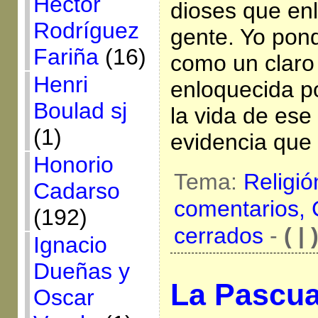
Héctor
dioses que e
Rodríguez
gente. Yo pon
Fariña
(16)
como un claro
Henri
enloquecida po
Boulad sj
la vida de es
(1)
evidencia que 
Honorio
Tema:
Religió
Cadarso
comentarios,
(192)
cerrados
-
( | 
Ignacio
Dueñas y
La Pascua
Oscar