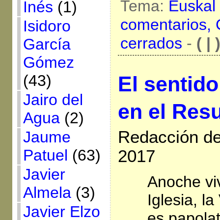
Tema:
Euskal
Inés
(1)
comentarios,
Isidoro
cerrados
-
( | 
García
Gómez
(43)
El sentido
Jairo del
en el Res
Agua
(2)
Redacción de 
Jaume
Patuel
(63)
2017
Javier
Anoche viv
Almela
(3)
Iglesia, la
Javier Elzo
es papolat