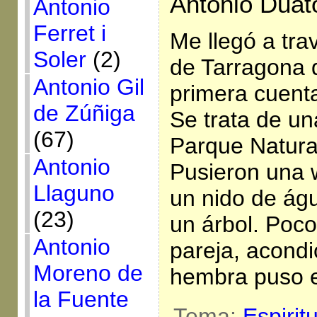
Antonio Duato
Antonio
Ferret i
Me llegó a tra
Soler
(2)
de Tarragona 
Antonio Gil
primera cuent
de Zúñiga
Se trata de una
(67)
Parque Natural
Antonio
Pusieron una
Llaguno
un nido de águ
(23)
un árbol. Poc
Antonio
pareja, acondi
Moreno de
hembra puso e
la Fuente
Tema:
Espirit