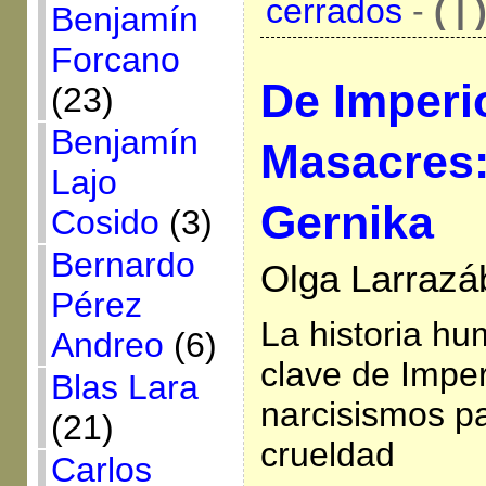
cerrados
-
( | 
Benjamín
Forcano
De Imperi
(23)
Benjamín
Masacres:
Lajo
Gernika
Cosido
(3)
Bernardo
Olga Larrazáb
Pérez
La historia hu
Andreo
(6)
clave de Impe
Blas Lara
narcisismos pa
(21)
crueldad
Carlos