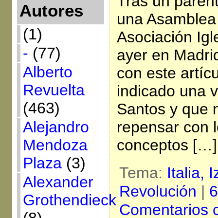
Tras un parén
Autores
una Asamblea 
(1)
Asociación Igl
-
(77)
ayer en Madri
Alberto
con este artíc
Revuelta
indicado una 
(463)
Santos y que 
Alejandro
repensar con l
Mendoza
conceptos […]
Plaza
(3)
Tema:
Italia,
I
Alexander
Revolución
|
6
Grothendieck
Comentarios 