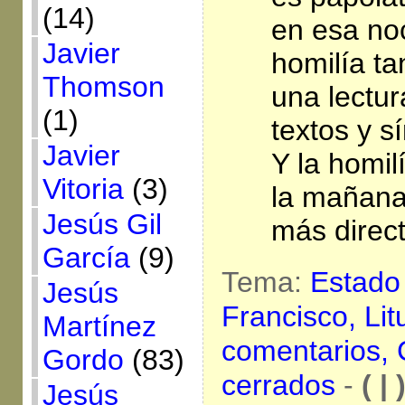
(14)
en esa no
Javier
homilía ta
Thomson
una lectur
(1)
textos y 
Javier
Y la homil
Vitoria
(3)
la mañana
Jesús Gil
más direc
García
(9)
Tema:
Estado
Jesús
Francisco,
Lit
Martínez
comentarios,
Gordo
(83)
cerrados
-
( | 
Jesús