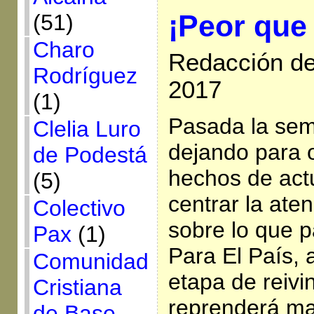
¡Peor que
(51)
Charo
Redacción de 
Rodríguez
2017
(1)
Pasada la sem
Clelia Luro
dejando para 
de Podestá
hechos de act
(5)
centrar la ate
Colectivo
sobre lo que 
Pax
(1)
Para El País,
Comunidad
etapa de reivi
Cristiana
reprenderá ma
de Base