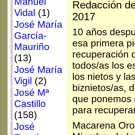
Manuel
Redacción de 
Vidal
(1)
2017
José María
10 años despu
García-
esa primera pi
Mauriño
recuperación 
(13)
todos/as los 
José María
los nietos y la
Vigil
(2)
biznietos/as, 
José Mª
que ponemos o
Castillo
para recuperar
(158)
Macarena Oro
José