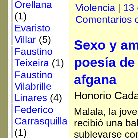
Orellana
Violencia
|
13 
(1)
Comentarios 
Evaristo
Villar
(5)
Sexo y am
Faustino
poesía de
Teixeira
(1)
Faustino
afgana
Vilabrille
Honorio Cada
Linares
(4)
Federico
Malala, la jov
Carrasquilla
recibió una ba
(1)
sublevarse con