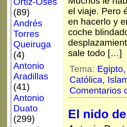
Muchos le ha
Ortiz-Osés
el viaje. Pero
(89)
en hacerlo y en
Andrés
coche blindado
Torres
desplazamien
Queiruga
sale todo […]
(4)
Antonio
Tema:
Egipto
Aradillas
Católica,
Isla
(41)
Comentarios 
Antonio
Duato
El nido de
(299)