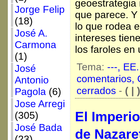
geoestrategia 
Jorge Felip
que parece. Y
(18)
lo que rodea e
José A.
intereses tien
Carmona
los faroles en
(1)
Tema:
---,
EE.
José
comentarios,
Antonio
cerrados
-
( | 
Pagola
(6)
Jose Arregi
El Imperi
(305)
José Bada
de Nazare
(23)