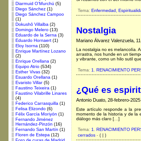
Diarmuid O’Murchú
(5)
Diego Sánchez
(1)
Tema:
Enfermedad,
Espirituali
Diego Sánchez Campoo
(1)
Dokushô Villalba
(2)
Nostalgia
Domingo Melero
(13)
Eduardo de la Serna
(3)
Mariano Álvarez Valenzuela, 1
Eduardo Hornaert
(1)
Eloy Isorna
(110)
La nostalgia no es melancolía. 
Enrique Martínez Lozano
arrastra, nos hunde en un tiemp
(2)
y vibrante, como un hilo sutil q
Enrique Orellana
(2)
Equipo Atrio
(534)
Tema:
1. RENACIMIENTO PE
Esther Vivas
(32)
Esuardo Orellana
(1)
Evaristo Villar
(5)
¿Qué es espiri
Faustino Teixeira
(1)
Faustino Vilabrille Linares
(4)
Antonio Duato, 28-febrero-2025
Federico Carrasquilla
(1)
Felisa Elizondo
(6)
Este artículo responde a la pr
momento de la historia y de la
Félix García Moriyón
(1)
diálogo más claro […]
Fernando Jiménez
Hernández-Pinzón
(16)
Fernando San Martín
(1)
Tema:
1. RENACIMIENTO PE
Floren de Estepa
(12)
cerrados
-
( | )
Foro de curas de Madrid