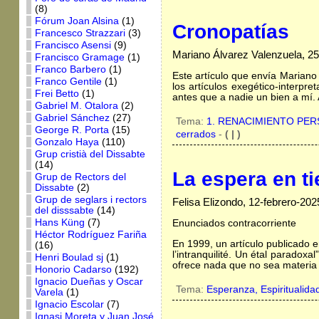
(8)
Fórum Joan Alsina
(1)
Cronopatías
Francesco Strazzari
(3)
Francisco Asensi
(9)
Mariano Álvarez Valenzuela, 25
Francisco Gramage
(1)
Franco Barbero
(1)
Este artículo que envía Mariano
Franco Gentile
(1)
los artículos exegético-interp
Frei Betto
(1)
antes que a nadie un bien a mí. 
Gabriel M. Otalora
(2)
Gabriel Sánchez
(27)
Tema:
1. RENACIMIENTO PE
George R. Porta
(15)
cerrados
-
( | )
Gonzalo Haya
(110)
Grup cristià del Dissabte
(14)
La espera en t
Grup de Rectors del
Dissabte
(2)
Grup de seglars i rectors
Felisa Elizondo, 12-febrero-202
del disssabte
(14)
Hans Küng
(7)
Enunciados contracorriente
Héctor Rodríguez Fariña
En 1999, un artículo publicado e
(16)
l’intranquilité. Un étal parado
Henri Boulad sj
(1)
ofrece nada que no sea materia
Honorio Cadarso
(192)
Ignacio Dueñas y Oscar
Tema:
Esperanza,
Espiritualida
Varela
(1)
Ignacio Escolar
(7)
Ignasi Moreta y Juan José