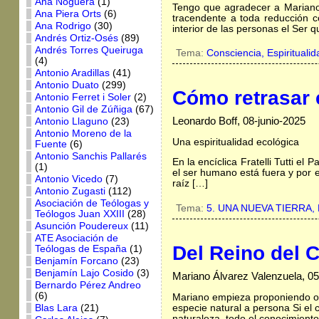
Ana Noguera
(1)
Tengo que agradecer a Mariano e
Ana Piera Orts
(6)
tracendente a toda reducción c
Ana Rodrigo
(30)
interior de las personas el Ser 
Andrés Ortiz-Osés
(89)
Andrés Torres Queiruga
Tema:
Consciencia,
Espirituali
(4)
Antonio Aradillas
(41)
Antonio Duato
(299)
Cómo retrasar 
Antonio Ferret i Soler
(2)
Antonio Gil de Zúñiga
(67)
Leonardo Boff, 08-junio-2025
Antonio Llaguno
(23)
Antonio Moreno de la
Una espiritualidad ecológica
Fuente
(6)
Antonio Sanchis Pallarés
En la encíclica Fratelli Tutti e
(1)
el ser humano está fuera y por e
Antonio Vicedo
(7)
raíz […]
Antonio Zugasti
(112)
Asociación de Teólogas y
Tema:
5. UNA NUEVA TIERRA,
Teólogos Juan XXIII
(28)
Asunción Poudereux
(11)
ATE Asociación de
Del Reino del C
Teólogas de España
(1)
Benjamín Forcano
(23)
Benjamín Lajo Cosido
(3)
Mariano Álvarez Valenzuela, 
Bernardo Pérez Andreo
(6)
Mariano empieza proponiendo otr
especie natural a persona Si el 
Blas Lara
(21)
naturaleza, todo el conocimiento