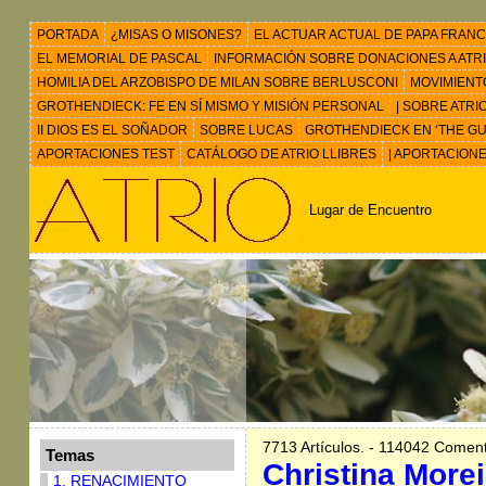
PORTADA
¿MISAS O MISONES?
EL ACTUAR ACTUAL DE PAPA FRANC
EL MEMORIAL DE PASCAL
INFORMACIÓN SOBRE DONACIONES A ATRIO 
HOMILIA DEL ARZOBISPO DE MILAN SOBRE BERLUSCONI
MOVIMIENT
GROTHENDIECK: FE EN SÍ MISMO Y MISIÓN PERSONAL
| SOBRE ATRI
II DIOS ES EL SOÑADOR
SOBRE LUCAS
GROTHENDIECK EN ‘THE GU
APORTACIONES TEST
CATÁLOGO DE ATRIO LLIBRES
| APORTACION
Lugar de Encuentro
7713 Artículos. - 114042 Coment
Temas
Christina More
1. RENACIMIENTO