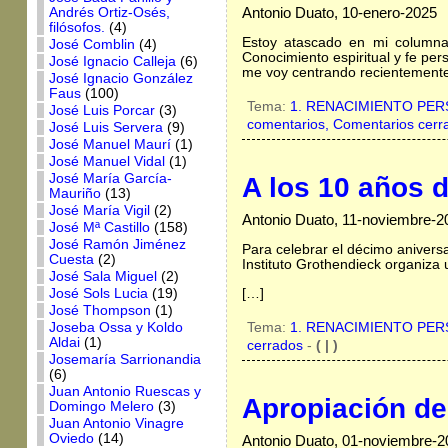
Antonio Duato, 10-enero-2025
Andrés Ortiz-Osés,
filósofos.
(4)
Estoy atascado en mi columna
José Comblin
(4)
Conocimiento espiritual y fe per
José Ignacio Calleja
(6)
me voy centrando recientemente
José Ignacio González
Faus
(100)
Tema:
1. RENACIMIENTO PE
José Luis Porcar
(3)
comentarios, Comentarios cerr
José Luis Servera
(9)
José Manuel Maurí
(1)
José Manuel Vidal
(1)
José María García-
A los 10 años 
Mauriño
(13)
José María Vigil
(2)
Antonio Duato, 11-noviembre-2
José Mª Castillo
(158)
José Ramón Jiménez
Para celebrar el décimo anivers
Cuesta
(2)
Instituto Grothendieck organiza
José Sala Miguel
(2)
[…]
José Sols Lucia
(19)
José Thompson
(1)
Joseba Ossa y Koldo
Tema:
1. RENACIMIENTO PE
Aldai
(1)
cerrados
-
( | )
Josemaría Sarrionandia
(6)
Juan Antonio Ruescas y
Apropiación de
Domingo Melero
(3)
Juan Antonio Vinagre
Oviedo
(14)
Antonio Duato, 01-noviembre-2