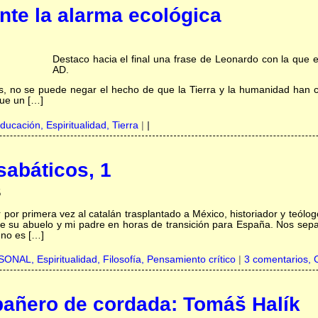
nte la alarma ecológica
Destaco hacia el final una frase de Leonardo con la que 
AD.
, no se puede negar el hecho de que la Tierra y la humanidad han 
que un […]
ducación,
Espiritualidad,
Tierra
|
|
abáticos, 1
5
r por primera vez al catalán trasplantado a México, historiador y teólo
de su abuelo y mi padre en horas de transición para España. Nos sep
no es […]
RSONAL,
Espiritualidad,
Filosofía,
Pensamiento crítico
|
3 comentarios, 
añero de cordada: Tomáš Halík