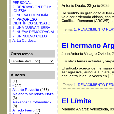
PERSONAL
Antonio Duato, 23-junio-2025
2. RENOVACION DE LA
IGLESIA
He sentido un gran gozo al leer 
3. NUEVA ECONOMÍA
va a ser ordenada obispa, con to
4. PROGRESO
Católicas Romanas (ARCWP). Le
CIENTÍFICO SENSATO
5. UNA NUEVA TIERRA
Tema:
1. RENACIMIENTO PE
6. NUEVA DEMOCRACIAL
7. UN NUEVO CIELO
A. La Cardosa
El hermano Arg
Juan Antonio Vinagre Oviedo, 2
Otros temas
…y otros temas actuales y viejo
El artículo acerca del hermano 
ser agresiva, aunque sí clara, 
Autores
encuentra lejos –a veces en […]
(1)
Tema:
1. RENACIMIENTO PE
-
(77)
Alberto Revuelta
(463)
Alejandro Mendoza Plaza
(3)
El Límite
Alexander Grothendieck
(8)
Mariano Álvarez Valenzuela, 09
Alfredo Fierro
(7)