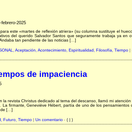
-febrero-2025
 para este «martes de reflexión atriera» (su columna sustituye el hu
retativos del querido Salvador Santos que seguramente trabaja ya en 
Andaba tan pendiente de las noticias […]
RSONAL,
Aceptación,
Acontecimiento,
Espiritualidad,
Filosofía,
Tiempo
|
iempos de impaciencia
5
n la revista Christus dedicado al tema del descanso, llamó mi atención 
xal”. La firmante, Geneviève Hébert, partía de uno de los pensamientos
 de […]
d,
Futuro,
Tiempo
|
Un comentario
-
( | )