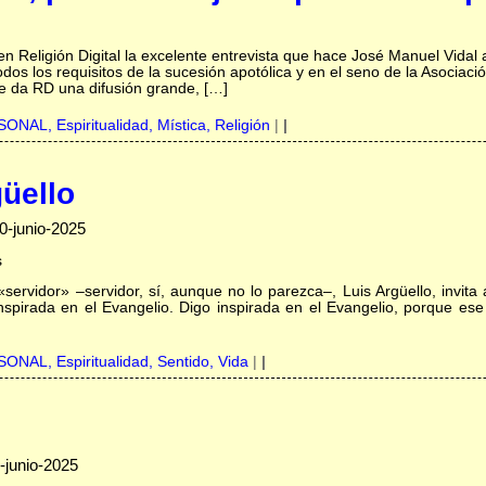
en Religión Digital la excelente entrevista que hace José Manuel Vidal
dos los requisitos de la sucesión apotólica y en el seno de la Asociac
 da RD una difusión grande, […]
RSONAL,
Espiritualidad,
Mística,
Religión
|
|
üello
0-junio-2025
s
«servidor» –servidor, sí, aunque no lo parezca–, Luis Argüello, invita
inspirada en el Evangelio. Digo inspirada en el Evangelio, porque ese
RSONAL,
Espiritualidad,
Sentido,
Vida
|
|
-junio-2025