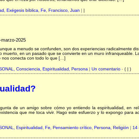
dad,
Exégesis bíblica,
Fe,
Francisco,
Juan
|
|
1-marzo-2025
Aunque a menudo se confunden, son dos experiencias radicalmente dist
o muerto, en un pasado que se convierte en un muro infranqueable. La 
ue nos conecta con todo lo que […]
RSONAL,
Consciencia,
Espiritualidad,
Persona
|
Un comentario
-
( | )
tualidad?
egunta de un amigo sobre cómo yo entiendo la espiritualidad, en re
 existencia que me toca vivir. Hago este esfuerzo y lo expongo para 
RSONAL,
Espiritualidad,
Fe,
Pensamiento crítico,
Persona,
Religión
|
14 