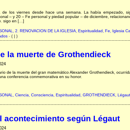
 de los viernes desde hace una semana. La había empezado, sig
sonal – y 20 – Fe personal y piedad popular – de diciembre, relacionan
. sigo en […]
RSONAL,
2. RENOVACION DE LA IGLESIA,
Espiritualidad,
Fe,
Iglesia Ca
ados
-
( | )
de la muerte de Grothendieck
024
ario de la muerte del gran matemático Alexander Grothendieck, ocurrid
 una conferencia conmemorativa en su honor.
RSONAL,
Ciencia,
Consciencia,
Espiritualidad,
GROTHENDIECK,
Légau
l acontecimiento según Légaut
024