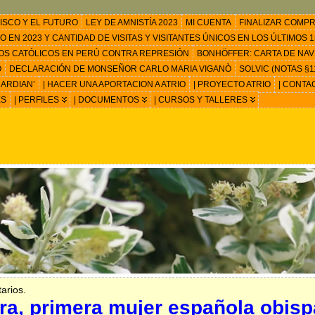
ISCO Y EL FUTURO
LEY DE AMNISTÍA 2023
MI CUENTA
FINALIZAR COMP
EN 2023 Y CANTIDAD DE VISITAS Y VISITANTES ÚNICOS EN LOS ÚLTIMOS 15
OS CATÓLICOS EN PERÚ CONTRA REPRESIÓN
BONHÖFFER: CARTA DE NAV
O
DECLARACIÓN DE MONSEÑOR CARLO MARIA VIGANÒ
SOLVIC (NOTAS §11
ARDIAN’
| HACER UNA APORTACION A ATRIO
| PROYECTO ATRIO
| CONTA
ES
| PERFILES
| DOCUMENTOS
| CURSOS Y TALLERES
arios.
ira, primera mujer española obisp