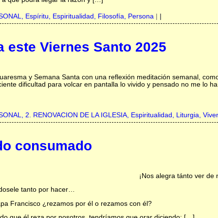
RSONAL,
Espíritu,
Espiritualidad,
Filosofía,
Persona
|
|
a este Viernes Santo 2025
 Cuaresma y Semana Santa con una reflexión meditación semanal, como
iente dificultad para volcar en pantalla lo vivido y pensado no me lo ha
RSONAL,
2. RENOVACION DE LA IGLESIA,
Espiritualidad,
Liturgia,
Vive
odo consumado
¡Nos alegra tánto ver de 
osele tanto por hacer…
Papa Francisco ¿rezamos por él o rezamos con él?
o que él reza por nosotros, tendríamos que orar diciendo: […]