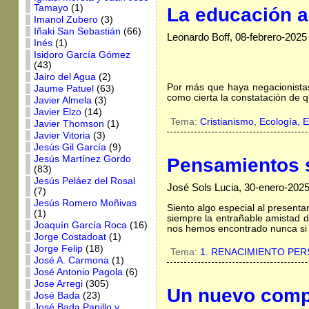
Tamayo
(1)
La educación a
Imanol Zubero
(3)
Iñaki San Sebastián
(66)
Leonardo Boff, 08-febrero-2025
Inés
(1)
Isidoro García Gómez
(43)
Jairo del Agua
(2)
Por más que haya negacionistas
Jaume Patuel
(63)
como cierta la constatación de 
Javier Almela
(3)
Javier Elzo
(14)
Tema:
Cristianismo,
Ecología,
E
Javier Thomson
(1)
Javier Vitoria
(3)
Jesús Gil García
(9)
Jesús Martínez Gordo
Pensamientos s
(83)
Jesús Peláez del Rosal
José Sols Lucia, 30-enero-202
(7)
Jesús Romero Moñivas
Siento algo especial al presenta
(1)
siempre la entrañable amistad 
Joaquín García Roca
(16)
nos hemos encontrado nunca si 
Jorge Costadoat
(1)
Jorge Felip
(18)
Tema:
1. RENACIMIENTO PE
José A. Carmona
(1)
José Antonio Pagola
(6)
Jose Arregi
(305)
Un nuevo comp
José Bada
(23)
José Bada Panillo y