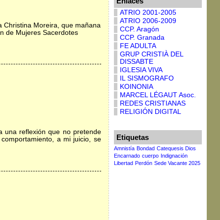
Enlaces
ATRIO 2001-2005
ATRIO 2006-2009
 a Christina Moreira, que mañana
CCP. Aragón
ión de Mujeres Sacerdotes
CCP. Granada
FE ADULTA
GRUP CRISTIÀ DEL
DISSABTE
IGLESIA VIVA
IL SISMOGRAFO
KOINONIA
MARCEL LÉGAUT Asoc.
REDES CRISTIANAS
RELIGIÓN DIGITAL
 a una reflexión que no pretende
Etiquetas
 comportamiento, a mi juicio, se
Amnistía
Bondad
Catequesis Dios
Encarnado
cuerpo
Indignación
Libertad
Perdón
Sede Vacante 2025