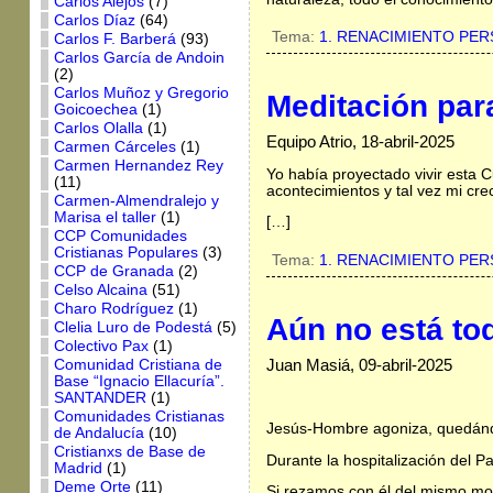
Carlos Alejos
(7)
Carlos Díaz
(64)
Tema:
1. RENACIMIENTO PE
Carlos F. Barberá
(93)
Carlos García de Andoin
(2)
Carlos Muñoz y Gregorio
Meditación par
Goicoechea
(1)
Carlos Olalla
(1)
Equipo Atrio, 18-abril-2025
Carmen Cárceles
(1)
Carmen Hernandez Rey
Yo había proyectado vivir esta
(11)
acontecimientos y tal vez mi crec
Carmen-Almendralejo y
Marisa el taller
(1)
[…]
CCP Comunidades
Cristianas Populares
(3)
Tema:
1. RENACIMIENTO PE
CCP de Granada
(2)
Celso Alcaina
(51)
Charo Rodríguez
(1)
Aún no está t
Clelia Luro de Podestá
(5)
Colectivo Pax
(1)
Juan Masiá, 09-abril-2025
Comunidad Cristiana de
Base “Ignacio Ellacuría”.
SANTANDER
(1)
Comunidades Cristianas
Jesús-Hombre agoniza, quedánd
de Andalucía
(10)
Cristianxs de Base de
Durante la hospitalización del 
Madrid
(1)
Deme Orte
(11)
Si rezamos con él del mismo mod