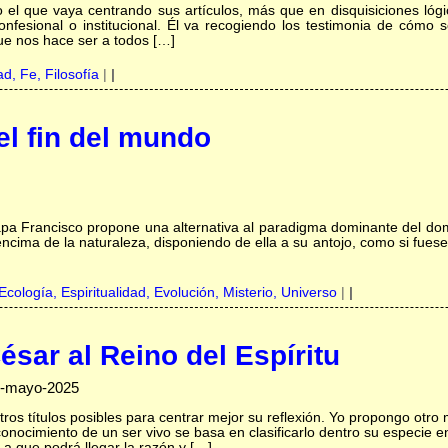
l que vaya centrando sus artículos, más que en disquisiciones lógica
onfesional o institucional. Él va recogiendo los testimonia de cómo 
que nos hace ser a todos […]
dad,
Fe,
Filosofía
|
|
el fin del mundo
l Papa Francisco propone una alternativa al paradigma dominante del d
ncima de la naturaleza, disponiendo de ella a su antojo, como si fuese
Ecología,
Espiritualidad,
Evolución,
Misterio,
Universo
|
|
ésar al Reino del Espíritu
05-mayo-2025
os títulos posibles para centrar mejor su reflexión. Yo propongo otro
conocimiento de un ser vivo se basa en clasificarlo dentro su especie e
 a que podrá llegar la razón y […]