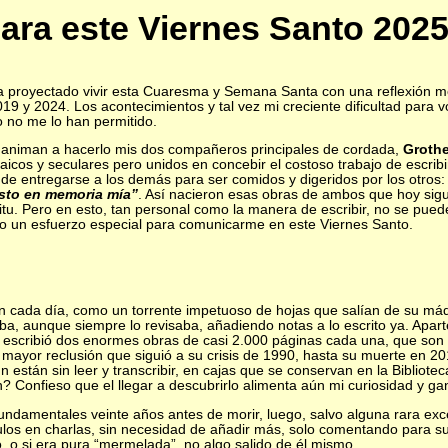
ara este Viernes Santo 202
a proyectado vivir esta Cuaresma y Semana Santa con una reflexión m
19 y 2024. Los acontecimientos y tal vez mi creciente dificultad para vo
 no me lo han permitido.
animan a hacerlo mis dos compañeros principales de cordada,
Grothe
laicos y seculares pero unidos en concebir el costoso trabajo de escrib
de entregarse a los demás para ser comidos y digeridos por los otros:
sto en memoria mía”
. Así nacieron esas obras de ambos que hoy sigu
itu. Pero en esto, tan personal como la manera de escribir, no se pued
o un esfuerzo especial para comunicarme en este Viernes Santo.
n cada día, como un torrente impetuoso de hojas que salían de su máq
aba, aunque siempre lo revisaba, añadiendo notas a lo escrito ya. Apar
 escribió dos enormes obras de casi 2.000 páginas cada una, que son 
e mayor reclusión que siguió a su crisis de 1990, hasta su muerte en 2
 están sin leer y transcribir, en cajas que se conservan en la Bibliot
 Confieso que el llegar a descubrirlo alimenta aún mi curiosidad y ga
undamentales veinte años antes de morir, luego, salvo alguna rara exc
tulos en charlas, sin necesidad de añadir más, solo comentando para s
ó o si era pura “mermelada”, no algo salido de él mismo.