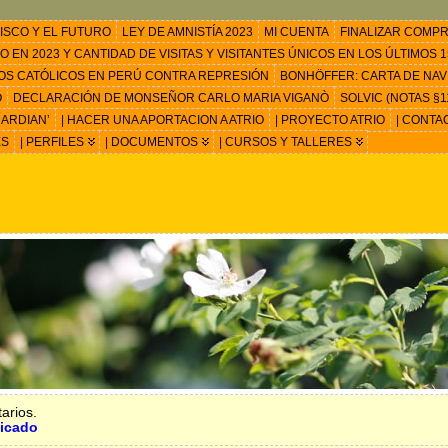
ISCO Y EL FUTURO
LEY DE AMNISTÍA 2023
MI CUENTA
FINALIZAR COMP
EN 2023 Y CANTIDAD DE VISITAS Y VISITANTES ÚNICOS EN LOS ÚLTIMOS 15
OS CATÓLICOS EN PERÚ CONTRA REPRESIÓN
BONHÖFFER: CARTA DE NAV
O
DECLARACIÓN DE MONSEÑOR CARLO MARIA VIGANÒ
SOLVIC (NOTAS §11
ARDIAN’
| HACER UNA APORTACION A ATRIO
| PROYECTO ATRIO
| CONTA
ES
| PERFILES
| DOCUMENTOS
| CURSOS Y TALLERES
arios.
ficado