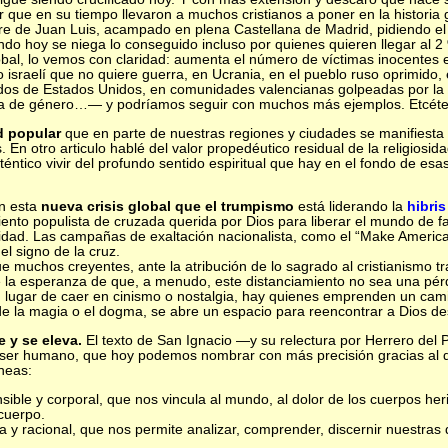
que en su tiempo llevaron a muchos cristianos a poner en la historia 
e de Juan Luis, acampado en plena Castellana de Madrid, pidiendo el
ndo hoy se niega lo conseguido incluso por quienes quieren llegar al 
bal, lo vemos con claridad: aumenta el número de víctimas inocentes
o israelí que no quiere guerra, en Ucrania, en el pueblo ruso oprimido,
s de Estados Unidos, en comunidades valencianas golpeadas por la de
ia de género…— y podríamos seguir con muchos más ejemplos. Etcéte
d popular
que en parte de nuestras regiones y ciudades se manifiesta
s. En otro articulo hablé del valor propedéutico residual de la religiosi
ntico vivir del profundo sentido espiritual que hay en el fondo de esa
en esta
nueva crisis global que el trumpismo
está liderando la
hibris
iento populista de cruzada querida por Dios para liberar el mundo de f
uridad. Las campañas de exaltación nacionalista, como el “Make Americ
 el signo de la cruz.
 muchos creyentes, ante la atribución de lo sagrado al cristianismo trad
 la esperanza de que, a menudo, este distanciamiento no sea una pérdi
n lugar de caer en cinismo o nostalgia, hay quienes emprenden un cam
 de la magia o el dogma, se abre un espacio para reencontrar a Dios d
e y se eleva.
El texto de San Ignacio —y su relectura por Herrero del 
er humano, que hoy podemos nombrar con más precisión gracias al diá
áneas:
ible y corporal, que nos vincula al mundo, al dolor de los cuerpos her
cuerpo.
 y racional, que nos permite analizar, comprender, discernir nuestras 