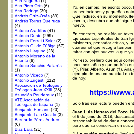
Ana Noguera
(1)
Ana Piera Orts
(6)
Yo, en cambio, he escrito poco. 
Ana Rodrigo
(30)
presentaciones y pequeñas notas
Andrés Ortiz-Osés
(89)
Que incluso, en su momento, lleg
escrito, descubro que ahí sigue 
Andrés Torres Queiruga
nuevo.
(4)
Antonio Aradillas
(41)
En concreto, he releído un text
Antonio Duato
(299)
Ejercicios Espirituales de San Ig
Antonio Ferret i Soler
(2)
misionero, pensador crítico, y u
Antonio Gil de Zúñiga
(67)
cuaresmal que recogía también 
Antonio Llaguno
(23)
mirar con ojos nuevos lo que y
Antonio Moreno de la
Por eso, prefiero que aquí corté
Fuente
(6)
hace seis años y que podréis en
Antonio Sanchis Pallarés
(†), Pilar, Alberto, Asun (†), A
(1)
ejemplo de una comunidad en tr
Antonio Vicedo
(7)
de hoy:
Antonio Zugasti
(112)
Asociación de Teólogas y
Teólogos Juan XXIII
(28)
https://www.
Asunción Poudereux
(11)
ATE Asociación de
Solo tras esa lectura pueden en
Teólogas de España
(1)
Benjamín Forcano
(23)
Juan Luis Herrero del Pozo
. H
Benjamín Lajo Cosido
(3)
el 6 de junio de 2019, descansa
Bernardo Pérez Andreo
responsabilidad de dar a conoce
(6)
pero que se conservan en sus ar
Blas Lara
(21)
2.
La pasión continúa:
Jesús s