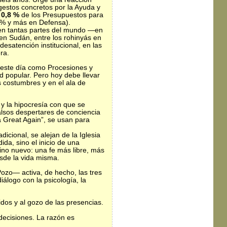
gestos concretos por la Ayuda y
0,8 %
de los Presupuestos para
2 % y más en Defensa).
 en tantas partes del mundo —en
 en Sudán, entre los rohinyás en
satención institucional, en las
ra.
 este día como Procesiones y
dad popular. Pero hoy debe llevar
s costumbres y en el ala de
y la hipocresía con que se
alsos despertares de conciencia
a Great Again”, se usan para
icional, se alejan de la Iglesia
da, sino el inicio de una
ino nuevo: una fe más libre, más
esde la vida misma.
Pozo— activa, de hecho, las tres
logo con la psicología, la
idos y al gozo de las presencias.
decisiones. La razón es