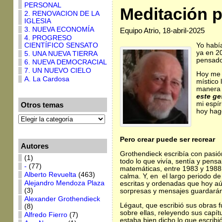
PERSONAL
Meditación p
2. RENOVACION DE LA
IGLESIA
3. NUEVA ECONOMÍA
Equipo Atrio, 18-abril-2025
4. PROGRESO
Yo habí
CIENTÍFICO SENSATO
ya en 20
5. UNA NUEVA TIERRA
pensado
6. NUEVA DEMOCRACIAL
7. UN NUEVO CIELO
Hoy me 
A. La Cardosa
místico 
manera 
este ge
mi espír
Otros temas
hoy hag
Pero crear puede ser recrear
Autores
Grothendieck escribía con pasió
(1)
todo lo que vivía, sentía y pens
-
(77)
matemáticas, entre 1983 y 1988
Alberto Revuelta
(463)
calma. Y, en el largo periodo d
Alejandro Mendoza Plaza
escritas y ordenadas que hoy aún
(3)
sorpresas y mensajes guardarán?
Alexander Grothendieck
Légaut, que escribió sus obras f
(8)
sobre ellas, releyendo sus capí
Alfredo Fierro
(7)
estaba bien dicho lo que escribi