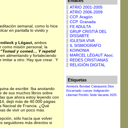
Enlaces
5
ATRIO 2001-2005
ATRIO 2006-2009
CCP. Aragón
CCP. Granada
editación semanal, como lo hice
FE ADULTA
lcar en pantalla lo vivido y
GRUP CRISTIÀ DEL
DISSABTE
IGLESIA VIVA
ndieck y Légaut,
ambos
IL SISMOGRAFO
ir como misión personal, la
KOINONIA
“Tomad y comed… Y repetid
MARCEL LÉGAUT Asoc.
en alimentando y fortaleciendo
e imitar a otro. Hay que crear. Y
REDES CRISTIANAS
RELIGIÓN DIGITAL
Etiquetas
Amnistía
Bondad
Catequesis Dios
uina de escribir. Iba anotando
Encarnado
cuerpo
Indignación
te de sus muchos libros sobre
Libertad
Perdón
Sede Vacante 2025
las que ahora estoy leyendo con
014, dejó más de 40.000 págias
eca Nacioal de Francia. ¿Qué
nas de vivir un poco más.
epción, sólo hacía que volver
us seguidores más directos si