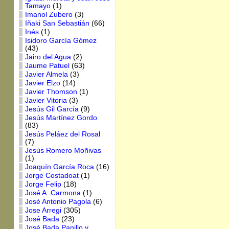
Tamayo
(1)
Imanol Zubero
(3)
Iñaki San Sebastián
(66)
Inés
(1)
Isidoro García Gómez
(43)
Jairo del Agua
(2)
Jaume Patuel
(63)
Javier Almela
(3)
Javier Elzo
(14)
Javier Thomson
(1)
Javier Vitoria
(3)
Jesús Gil García
(9)
Jesús Martínez Gordo
(83)
Jesús Peláez del Rosal
(7)
Jesús Romero Moñivas
(1)
Joaquín García Roca
(16)
Jorge Costadoat
(1)
Jorge Felip
(18)
José A. Carmona
(1)
José Antonio Pagola
(6)
Jose Arregi
(305)
José Bada
(23)
José Bada Panillo y