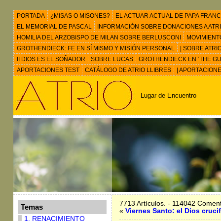
PORTADA
¿MISAS O MISONES?
EL ACTUAR ACTUAL DE PAPA FRANC
EL MEMORIAL DE PASCAL
INFORMACIÓN SOBRE DONACIONES A ATRIO 
HOMILIA DEL ARZOBISPO DE MILAN SOBRE BERLUSCONI
MOVIMIENT
GROTHENDIECK: FE EN SÍ MISMO Y MISIÓN PERSONAL
| SOBRE ATRI
II DIOS ES EL SOÑADOR
SOBRE LUCAS
GROTHENDIECK EN ‘THE GU
APORTACIONES TEST
CATÁLOGO DE ATRIO LLIBRES
| APORTACION
Lugar de Encuentro
7713 Artículos. - 114042 Coment
Temas
«
Viernes Santo: el Dios cruci
1. RENACIMIENTO