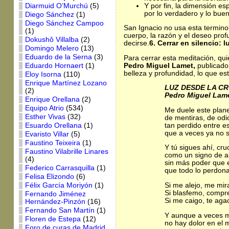
Y por fin, la dimensión esp
Diarmuid O’Murchú
(5)
por lo verdadero y lo buen
Diego Sánchez
(1)
Diego Sánchez Campoo
San Ignacio no usa esta terminol
(1)
cuerpo, la razón y el deseo pro
Dokushô Villalba
(2)
decirse.
6. Cerrar en silencio: l
Domingo Melero
(13)
Eduardo de la Serna
(3)
Para cerrar esta meditación, qui
Pedro Miguel Lamet,
publicado 
Eduardo Hornaert
(1)
belleza y profundidad, lo que es
Eloy Isorna
(110)
Enrique Martínez Lozano
LUZ DESDE LA C
(2)
Pedro Miguel Lam
Enrique Orellana
(2)
Equipo Atrio
(534)
Me duele este plane
Esther Vivas
(32)
de mentiras, de odi
tan perdido entre e
Esuardo Orellana
(1)
que a veces ya no 
Evaristo Villar
(5)
Faustino Teixeira
(1)
Y tú sigues ahí, cruc
Faustino Vilabrille Linares
como un signo de am
(4)
sin más poder que 
Federico Carrasquilla
(1)
que todo lo perdona
Felisa Elizondo
(6)
Félix García Moriyón
(1)
Si me alejo, me mir
Si blasfemo, compr
Fernando Jiménez
Si me caigo, te aga
Hernández-Pinzón
(16)
Fernando San Martín
(1)
Y aunque a veces 
Floren de Estepa
(12)
no hay dolor en el 
Foro de curas de Madrid