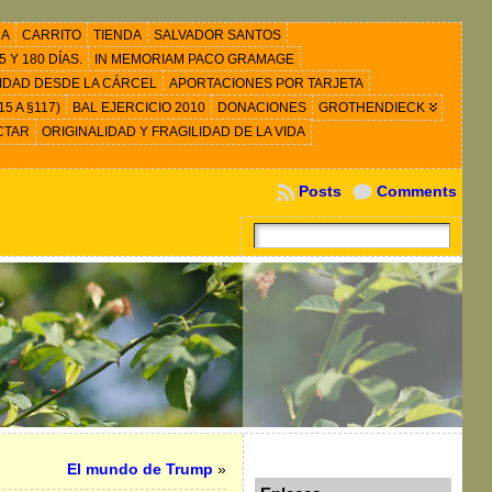
RA
CARRITO
TIENDA
SALVADOR SANTOS
 Y 180 DÍAS.
IN MEMORIAM PACO GRAMAGE
IDAD DESDE LA CÁRCEL
APORTACIONES POR TARJETA
5 A §117)
BAL EJERCICIO 2010
DONACIONES
GROTHENDIECK
CTAR
ORIGINALIDAD Y FRAGILIDAD DE LA VIDA
Posts
Comments
El mundo de Trump
»