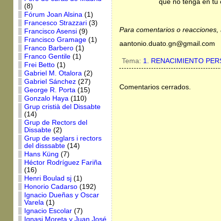
que no tenga en tu 
(8)
Fórum Joan Alsina
(1)
Francesco Strazzari
(3)
Para comentarios o reacciones, 
Francisco Asensi
(9)
Francisco Gramage
(1)
aantonio.duato.gn@gmail.com
Franco Barbero
(1)
Franco Gentile
(1)
Tema:
1. RENACIMIENTO PE
Frei Betto
(1)
Gabriel M. Otalora
(2)
Gabriel Sánchez
(27)
Comentarios cerrados.
George R. Porta
(15)
Gonzalo Haya
(110)
Grup cristià del Dissabte
(14)
Grup de Rectors del
Dissabte
(2)
Grup de seglars i rectors
del disssabte
(14)
Hans Küng
(7)
Héctor Rodríguez Fariña
(16)
Henri Boulad sj
(1)
Honorio Cadarso
(192)
Ignacio Dueñas y Oscar
Varela
(1)
Ignacio Escolar
(7)
Ignasi Moreta y Juan José