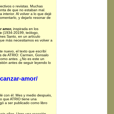
lectivos o revistas. Muchas
uenta de que no estaban mal.
interior. Al volver a lo que dejé
comentarlo, y dejarlo resonar de
r amor,
inspirada en los
o
(1934-20199, teólogo,
rnes Santo, en un artículo
que más necesitamos es volver a
e nuevo, el texto que escribí
icos de ATRIO: Carmen, Gonsalo
, como antes. ¿No es este un
tión antes de seguir leyendo lo
lcanzar-amor/
blé con él. Mes y medio después,
eo que ATRIO tiene una
gó a ser publicado como libro
seis años. Urge una reacción