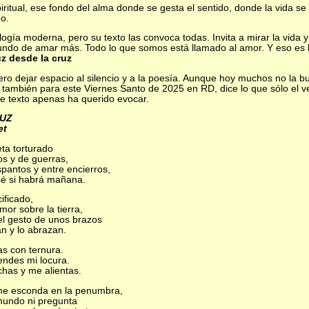
iritual, ese fondo del alma donde se gesta el sentido, donde la vida se o
o.
ogía moderna, pero su texto las convoca todas. Invita a mirar la vida 
fundo de amar más. Todo lo que somos está llamado al amor. Y eso es
uz desde la cruz
ero dejar espacio al silencio y a la poesía. Aunque hoy muchos no la 
también para este Viernes Santo de 2025 en RD, dice lo que sólo el v
te texto apenas ha querido evocar.
RUZ
et
ta torturado
os y de guerras,
spantos y entre encierros,
sé si habrá mañana.
ificado,
or sobre la tierra,
el gesto de unos brazos
n y lo abrazan.
as con ternura.
endes mi locura.
chas y me alientas.
me esconda en la penumbra,
mundo ni pregunta