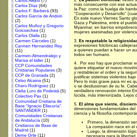
Carlos Alejos
(7)
más consecuente con ese actuar 
Carlos Díaz
(64)
la Paz: como la huelga de hambr
Carlos F. Barberá
(93)
“Cooperación y Desarrollo” (cua
Carlos García de Andoin
En este nuevo Viernes Santo glo
(2)
Gaza y Palestina, entre el puebl
Carlos Muñoz y Gregorio
Myanmar, en barrios empobrecido
Goicoechea
(1)
mujeres asesinadas por violenc
Carlos Olalla
(1)
3.
Es respetable la religiosida
Carmen Cárceles
(1)
expresiones folclóricas callejera
Carmen Hernandez Rey
a quienes puedan a hacer un auté
(11)
todos ser humano.
Carmen-Almendralejo y
Marisa el taller
(1)
4 . Por eso hay que proclamar 
CCP Comunidades
quiere etiquetar el nuevo movim
Cristianas Populares
(3)
y restablecer el orden y la seg
CCP de Granada
(2)
justificar sistemas violentos bajo
Celso Alcaina
(51)
Pero lo más grave para mí es que
Charo Rodríguez
(1)
o se desilusionan de su fe. Cabe
verdadera renovación interior.E
Clelia Luro de Podestá
(5)
lúcida, más interiorizada. Lejos
Colectivo Pax
(1)
Comunidad Cristiana de
5.
El alma que siente, disciern
Base “Ignacio Ellacuría”.
dimensiones fundamentales del s
SANTANDER
(1)
ciencia y la filosofía contempor
Comunidades Cristianas
de Andalucía
(10)
Primero, la dimensión sens
Cristianxs de Base de
La compasión nace en el 
Madrid
(1)
Luego, la dimensión lógica
Deme Orte
(11)
necesaria para la libertad.