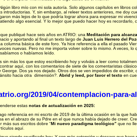
Nigún libro mío con mi sola autoría. Solo algunos capítulos en libros co
 introductorias. Y, sin embargo, al releer textos anteriores, me doy c
aron más lejos de lo que podría lograr ahora para expresar mi vivencia 
latiendo algo esencial. Y lo mejor que puedo hacer hoy es recordarlo, 
o que publiqué hace seis años en ATRIO: una
Meditación para alcanza
nacio y aportando al final un texto largo de
Juan Luis Herrero del Poz
na columna básica de este foro. Ya hice referencia a ella el pasado Vie
voces nuevas. Pero no me importa volver sobre lo mismo. A veces, lo 
a sabíamos o habíamos leído.
is sin más los que estoy escribiendo hoy y volváis a leer como totalment
contrar aquí, con los comentarios de siete de los comentaristas clás
na y George. Dos ya nos dejado. Otros dos se ven impedidos de escribir
ánsito hacia otra dimensión?.
Abrid y leed, por favor el texto
en cues
atrio.org/2019/04/contemplacion-para-a
tenderse estas
notas de actualización en 2025:
ago referencia en mi escrto de 2019 de la última ocasión en la que ha
ba en el abrazo de su Pdre en el que nunca había dejado de creer. Cr
r más sus escritos dobre “
Mi nuevo paradigma teológico”
que no lle
tículos aquí.
igue siendo crucificado hoy. Y con más extensión y descaro que hace 