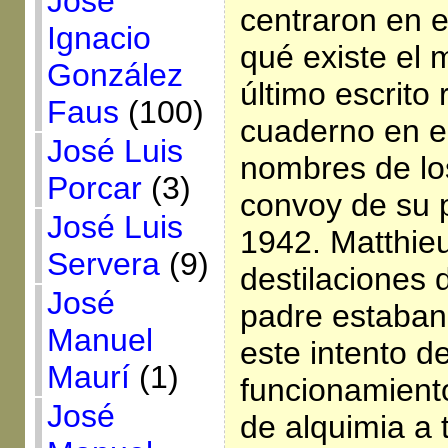
José
centraron en 
Ignacio
qué existe el 
González
último escrito 
Faus
(100)
cuaderno en e
José Luis
nombres de lo
Porcar
(3)
convoy de su 
José Luis
1942. Matthieu
Servera
(9)
destilaciones 
José
padre estaban
Manuel
este intento de
Maurí
(1)
funcionamient
José
de alquimia a 