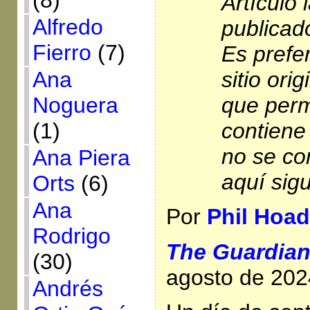
(8)
Artículo
Alfredo
publicad
Fierro
(7)
Es prefer
sitio orig
Ana
que perm
Noguera
contiene 
(1)
no se con
Ana Piera
aquí sigu
Orts
(6)
Ana
Por
Phil Hoad
Rodrigo
The Guardia
(30)
agosto de 20
Andrés