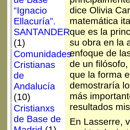
dice Olivia Ca
“Ignacio
matemática it
Ellacuría”.
que es la prin
SANTANDER
su obra en la 
(1)
enfoque de la
Comunidades
de un filósofo,
Cristianas
que la forma 
de
demostraría lo
Andalucía
más importante
(10)
resultados mi
Cristianxs
de Base de
En Lasserre, v
Madrid
(1)