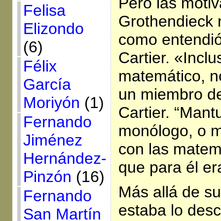
Pero las moti
Felisa
Grothendieck 
Elizondo
como entendió
(6)
Cartier. «Incl
Félix
matemático, n
García
un miembro de 
Moriyón
(1)
Cartier. “Man
Fernando
monólogo, o m
Jiménez
con las matem
Hernández-
que para él e
Pinzón
(16)
Más allá de s
Fernando
estaba lo des
San Martín