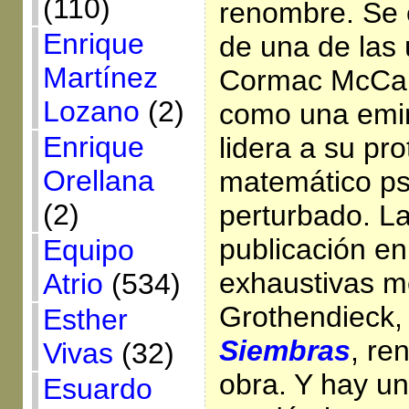
(110)
renombre. Se 
Enrique
de una de las 
Martínez
Cormac McCar
Lozano
(2)
como una emin
Enrique
lidera a su pr
Orellana
matemático p
(2)
perturbado. L
publicación en
Equipo
exhaustivas m
Atrio
(534)
Grothendieck
Esther
Siembras
, re
Vivas
(32)
obra. Y hay un
Esuardo