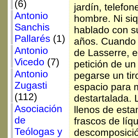
(6)
jardín, telefon
Antonio
hombre. Ni siq
Sanchis
hablado con s
Pallarés
(1)
años. Cuando 
Antonio
de Lasserre, el
Vicedo
(7)
petición de un
Antonio
pegarse un tir
Zugasti
espacio para 
(112)
destartalada. 
Asociación
llenos de esta
de
frascos de líq
Teólogas y
descomposició