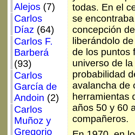
Alejos
(7)
todas. En el c
Carlos
se encontraba
Díaz
(64)
concepción de
liberándolo de 
Carlos F.
de los puntos f
Barberá
universo de la 
(93)
probabilidad d
Carlos
avalancha de 
García de
herramientas q
Andoin
(2)
años 50 y 60 
Carlos
compañeros.
Muñoz y
Gregorio
En 1970, en l