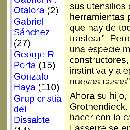
sus utensilios
Otalora
(2)
herramientas p
Gabriel
que hay de tod
Sánchez
trastear”. Per
(27)
una especie má
George R.
constructores,
Porta
(15)
instintiva y al
Gonzalo
nuevas casas”
Haya
(110)
Ahora su hijo,
Grup cristià
Grothendieck,
del
hacer con la c
Dissabte
Lasserre se e