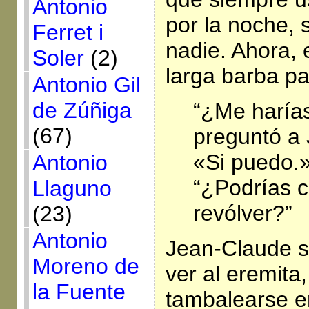
Antonio
por la noche, 
Ferret i
nadie. Ahora, 
Soler
(2)
larga barba p
Antonio Gil
de Zúñiga
“¿Me harías
(67)
preguntó a
«Si puedo.
Antonio
“¿Podrías 
Llaguno
revólver?”
(23)
Antonio
Jean-Claude 
Moreno de
ver al eremita,
la Fuente
tambalearse e