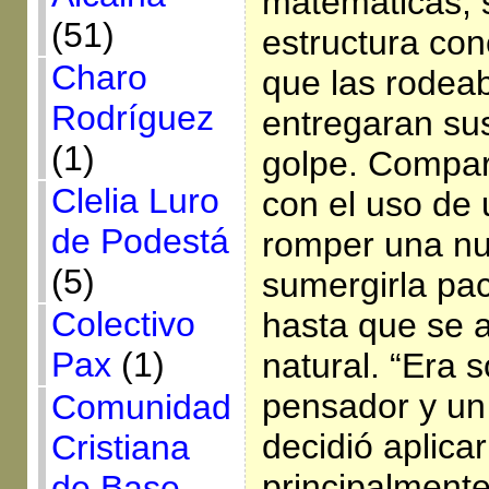
matemáticas, s
(51)
estructura co
Charo
que las rodea
Rodríguez
entregaran su
(1)
golpe. Compar
Clelia Luro
con el uso de 
de Podestá
romper una nu
(5)
sumergirla pa
Colectivo
hasta que se 
Pax
(1)
natural. “Era 
pensador y un 
Comunidad
decidió aplica
Cristiana
principalmente
de Base