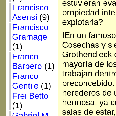
estuvieran ev
Francisco
propiedad inte
Asensi
(9)
explotarla?
Francisco
IEn un famoso
Gramage
Cosechas y si
(1)
Grothendieck 
Franco
mayoría de lo
Barbero
(1)
trabajan dent
Franco
preconcebido:
Gentile
(1)
herederos de 
Frei Betto
hermosa, ya c
(1)
salas de estar,
Gabriel M.