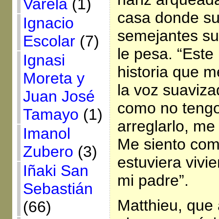
Varela
(1)
casa donde su
Ignacio
semejantes su
Escolar
(7)
le pesa. “Este
Ignasi
historia que m
Moreta y
la voz suaviza
Juan José
como no tengo
Tamayo
(1)
arreglarlo, me 
Imanol
Me siento com
Zubero
(3)
estuviera vivi
Iñaki San
mi padre”.
Sebastián
Matthieu, que 
(66)