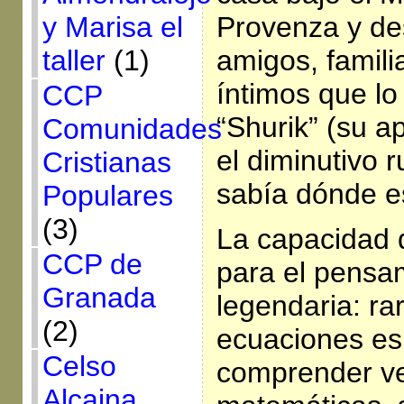
Provenza y de
y Marisa el
amigos, famili
taller
(1)
íntimos que l
CCP
“Shurik” (su a
Comunidades
el diminutivo 
Cristianas
sabía dónde e
Populares
(3)
La capacidad 
CCP de
para el pensa
Granada
legendaria: rar
(2)
ecuaciones es
Celso
comprender v
Alcaina