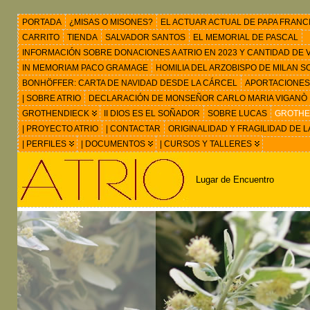
PORTADA
¿MISAS O MISONES?
EL ACTUAR ACTUAL DE PAPA FRANC
CARRITO
TIENDA
SALVADOR SANTOS
EL MEMORIAL DE PASCAL
INFORMACIÓN SOBRE DONACIONES A ATRIO EN 2023 Y CANTIDAD DE VIS
IN MEMORIAM PACO GRAMAGE
HOMILIA DEL ARZOBISPO DE MILAN 
BONHÖFFER: CARTA DE NAVIDAD DESDE LA CÁRCEL
APORTACIONES
| SOBRE ATRIO
DECLARACIÓN DE MONSEÑOR CARLO MARIA VIGANÒ
GROTHENDIECK
II DIOS ES EL SOÑADOR
SOBRE LUCAS
GROTHEN
| PROYECTO ATRIO
| CONTACTAR
ORIGINALIDAD Y FRAGILIDAD DE L
| PERFILES
| DOCUMENTOS
| CURSOS Y TALLERES
Lugar de Encuentro