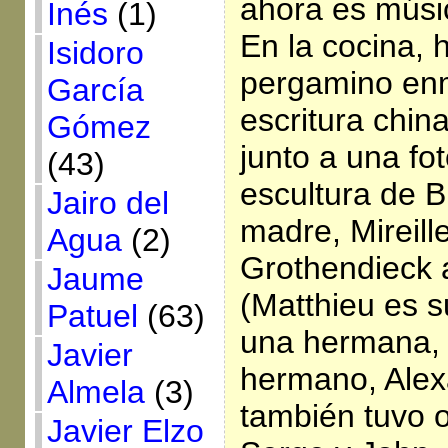
ahora es músic
Inés
(1)
En la cocina, 
Isidoro
pergamino en
García
escritura chin
Gómez
junto a una fo
(43)
escultura de 
Jairo del
madre, Mireill
Agua
(2)
Grothendieck
Jaume
(Matthieu es s
Patuel
(63)
una hermana, 
Javier
hermano, Alex
Almela
(3)
también tuvo o
Javier Elzo