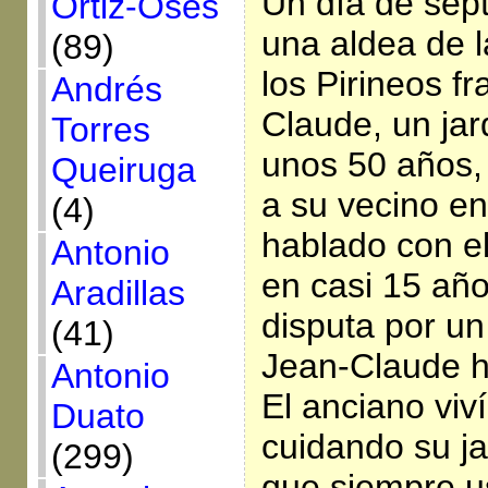
Un día de sep
Ortiz-Osés
una aldea de l
(89)
los Pirineos f
Andrés
Claude, un jar
Torres
unos 50 años, 
Queiruga
a su vecino en
(4)
hablado con e
Antonio
en casi 15 añ
Aradillas
disputa por un
(41)
Jean-Claude h
Antonio
El anciano viví
Duato
cuidando su ja
(299)
que siempre u