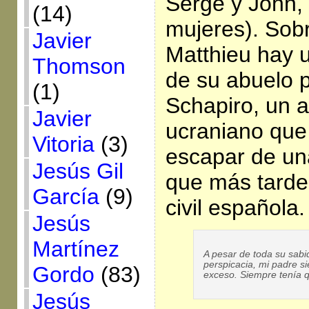
Serge y John,
(14)
mujeres). Sob
Javier
Matthieu hay u
Thomson
de su abuelo 
(1)
Schapiro, un a
Javier
ucraniano que 
Vitoria
(3)
escapar de una
Jesús Gil
que más tarde 
García
(9)
civil española.
Jesús
Martínez
A pesar de toda su sabi
perspicacia, mi padre s
Gordo
(83)
exceso. Siempre tenía q
Jesús