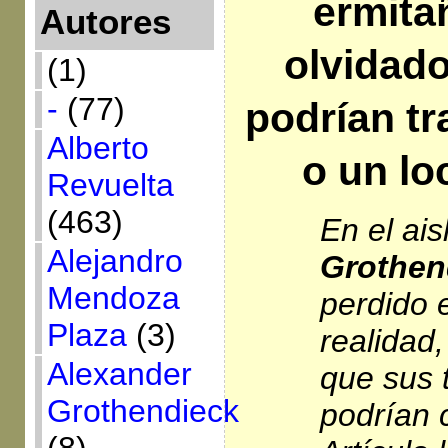
ermita
Autores
olvidad
(1)
-
(77)
podrían tr
Alberto
o un lo
Revuelta
(463)
En el ai
Alejandro
Grothen
Mendoza
perdido e
Plaza
(3)
realidad
Alexander
que sus 
Grothendieck
podrían 