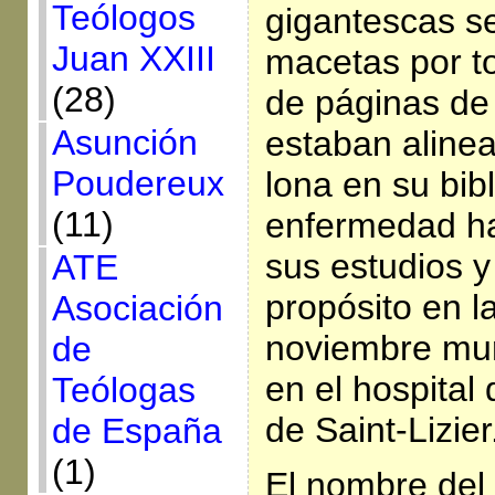
Teólogos
gigantescas s
Juan XXIII
macetas por to
(28)
de páginas de
Asunción
estaban aline
Poudereux
lona en su bib
(11)
enfermedad h
sus estudios y
ATE
propósito en la
Asociación
noviembre mur
de
en el hospital
Teólogas
de Saint-Lizier
de España
(1)
El nombre del