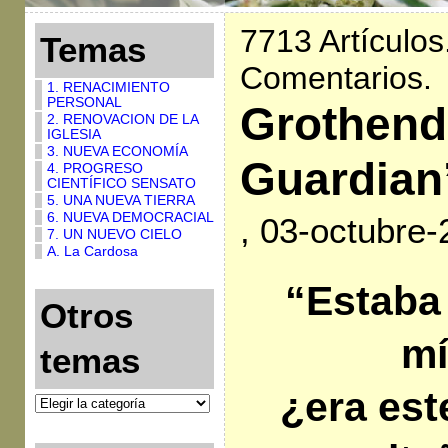
7713 Artículos
Temas
Comentarios.
1. RENACIMIENTO
PERSONAL
Grothend
2. RENOVACION DE LA
IGLESIA
3. NUEVA ECONOMÍA
Guardian
4. PROGRESO
CIENTÍFICO SENSATO
5. UNA NUEVA TIERRA
6. NUEVA DEMOCRACIAL
, 03-octubre
7. UN NUEVO CIELO
A. La Cardosa
“Estaba 
Otros
mí
temas
¿era est