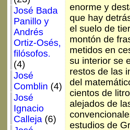
enorme y dest
José Bada
que hay detrás
Panillo y
el suelo de ti
Andrés
montón de fras
Ortiz-Osés,
metidos en ce
filósofos.
su interior se
(4)
restos de las 
José
del matemátic
Comblin
(4)
cientos de lit
José
alejados de l
Ignacio
convencionales
Calleja
(6)
estudios de G