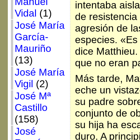
Manuel
intentaba aisl
Vidal
(1)
de resistencia
José María
agresión de la
García-
especies. «Es 
Mauriño
dice Matthieu.
(13)
que no eran p
José María
Más tarde, Ma
Vigil
(2)
eche un vistaz
José Mª
su padre sobr
Castillo
conjunto de o
(158)
su hija ha es
José
duro. A princip