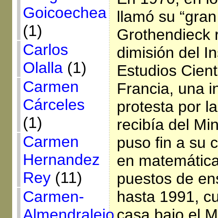
Goicoechea
llamó su “gran
(1)
Grothendieck 
Carlos
dimisión del In
Olalla
(1)
Estudios Cient
Carmen
Francia, una in
Cárceles
protesta por l
(1)
recibía del Mi
Carmen
puso fin a su c
Hernandez
en matemática
Rey
(11)
puestos de e
hasta 1991, c
Carmen-
casa bajo el 
Almendralejo