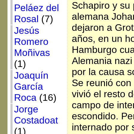
Schapiro y su p
Peláez del
alemana Joha
Rosal
(7)
dejaron a Grot
Jesús
años, en un h
Romero
Hamburgo cua
Moñivas
Alemania nazi
(1)
por la causa s
Joaquín
Se reunió con
García
vivió el resto 
Roca
(16)
campo de inte
Jorge
escondido. Per
Costadoat
internado por 
(1)