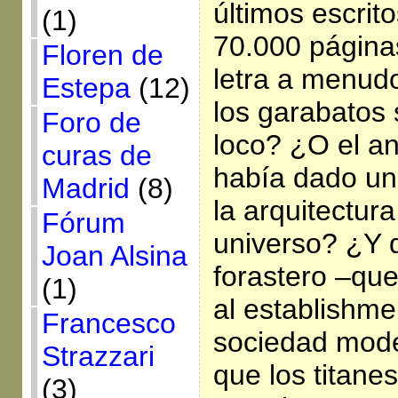
últimos escrit
(1)
70.000 página
Floren de
letra a menudo
Estepa
(12)
los garabatos
Foro de
loco? ¿O el a
curas de
había dado un
Madrid
(8)
la arquitectura
Fórum
universo? ¿Y 
Joan Alsina
forastero –qu
(1)
al establishmen
Francesco
sociedad mode
Strazzari
que los titane
(3)