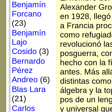
Benjamín
Alexander Gro
Forcano
en 1928, llegó
(23)
a Francia pro
Benjamín
como refugiad
Lajo
revolucionó l
Cosido
(3)
posguerra, com
Bernardo
hecho con la f
Pérez
antes. Más all
Andreo
(6)
distintas como
Blas Lara
álgebra y la to
(21)
pos de un len
Carlos
y universal que