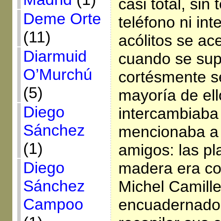
casi total, sin 
Deme Orte
teléfono ni in
(11)
acólitos se ac
Diarmuid
cuando se sup
O’Murchú
cortésmente se
(5)
mayoría de el
Diego
intercambiaba
Sánchez
mencionaba a
(1)
amigos: las pl
Diego
madera era con
Sánchez
Michel Camille
Campoo
encuadernador