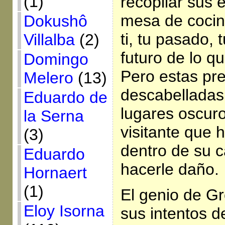
(1)
recopilar sus 
mesa de cocin
Dokushô
ti, tu pasado, 
Villalba
(2)
futuro de lo q
Domingo
Pero estas pr
Melero
(13)
descabelladas 
Eduardo de
lugares oscuros
la Serna
visitante que 
(3)
dentro de su 
Eduardo
hacerle daño.
Hornaert
(1)
El genio de Gr
Eloy Isorna
sus intentos d