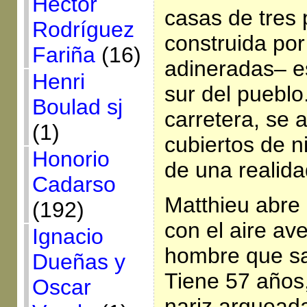
Héctor
casas de tres 
Rodríguez
construida po
Fariña
(16)
adineradas– e
Henri
sur del pueblo
Boulad sj
carretera, se a
(1)
cubiertos de 
Honorio
de una realida
Cadarso
Matthieu abre 
(192)
con el aire a
Ignacio
hombre que sa
Dueñas y
Tiene 57 años
Oscar
nariz arqueada