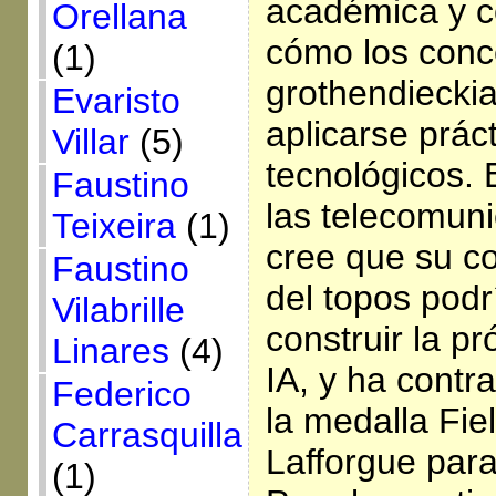
académica y c
Orellana
cómo los conc
(1)
grothendiecki
Evaristo
aplicarse prác
Villar
(5)
tecnológicos. 
Faustino
las telecomun
Teixeira
(1)
cree que su c
Faustino
del topos podr
Vilabrille
construir la p
Linares
(4)
IA, y ha contr
Federico
la medalla Fie
Carrasquilla
Lafforgue para
(1)