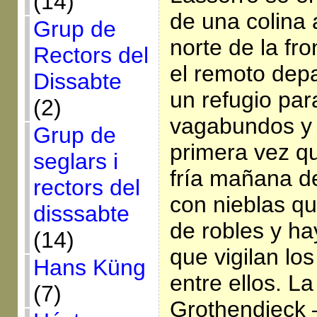
(14)
de una colina 
Grup de
norte de la fr
Rectors del
el remoto dep
Dissabte
un refugio par
(2)
vagabundos y 
Grup de
primera vez qu
seglars i
fría mañana d
rectors del
con nieblas q
disssabte
de robles y ha
(14)
que vigilan l
Hans Küng
entre ellos. L
(7)
Grothendieck 