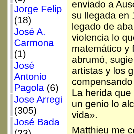
enviado a Aus
Jorge Felip
su llegada en
(18)
legado de aba
José A.
violencia lo q
Carmona
matemático y f
(1)
abrumó, sugie
José
artistas y los 
Antonio
compensando d
Pagola
(6)
La herida que 
Jose Arregi
un genio lo alc
(305)
vida».
José Bada
Matthieu me c
(23)