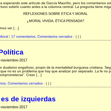
a esperando este artículo de García Mauriño, pero los comentarios so
tuno subirlo cuanto antes a la columna central. La pregunta tiene miga
REFLEXIONES SOBRE ETICA Y MORAL
¿MORAL VIVIDA, ÉTICA PENSADA?
emos ver […]
Moral
|
17 comentarios, Comentarios cerrados
-
( | )
olítica
5-noviembre-2017
un dualismo engañoso, propio de la mentalidad burguesa cristiana. Segú
mo que no es un problema que hay que analizar por separado. La fe no 
 comprometerse”. Creer […]
rios, Comentarios cerrados
-
( | )
 es de izquierdas
0-noviembre-2017