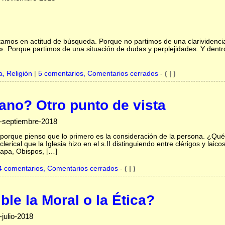
mos en actitud de búsqueda. Porque no partimos de una clarividencia en
s». Porque partimos de una situación de dudas y perplejidades. Y dent
ca,
Religión
|
5 comentarios, Comentarios cerrados
-
( | )
iano? Otro punto de vista
-septiembre-2018
, porque pienso que lo primero es la consideración de la persona. ¿Qué
clerical que la Iglesia hizo en el s.II distinguiendo entre clérigos y lai
 Papa, Obispos, […]
4 comentarios, Comentarios cerrados
-
( | )
ble la Moral o la Ética?
julio-2018