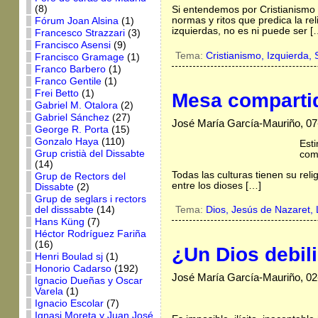
(8)
Si entendemos por Cristianismo 
normas y ritos que predica la rel
Fórum Joan Alsina
(1)
izquierdas, no es ni puede ser [
Francesco Strazzari
(3)
Francisco Asensi
(9)
Tema:
Cristianismo,
Izquierda,
Francisco Gramage
(1)
Franco Barbero
(1)
Franco Gentile
(1)
Frei Betto
(1)
Mesa compartida
Gabriel M. Otalora
(2)
Gabriel Sánchez
(27)
José María García-Mauriño, 07
George R. Porta
(15)
Gonzalo Haya
(110)
Esti
Grup cristià del Dissabte
com
(14)
Todas las culturas tienen su relig
Grup de Rectors del
entre los dioses […]
Dissabte
(2)
Grup de seglars i rectors
del disssabte
(14)
Tema:
Dios,
Jesús de Nazaret,
Hans Küng
(7)
Héctor Rodríguez Fariña
(16)
¿Un Dios debil
Henri Boulad sj
(1)
Honorio Cadarso
(192)
José María García-Mauriño, 02
Ignacio Dueñas y Oscar
Varela
(1)
Ignacio Escolar
(7)
Ignasi Moreta y Juan José