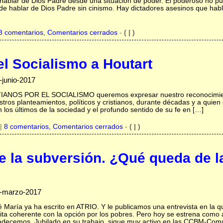
le hablar de Dios Padre desde una situación de poder. El poderoso no p
ede hablar de Dios Padre sin cinismo. Hay dictadores asesinos que habl
8 comentarios, Comentarios cerrados
-
( | )
el Socialismo a Houtart
-junio-2017
TIANOS POR EL SOCIALISMO queremos expresar nuestro reconocimien
ros planteamientos, políticos y cristianos, durante décadas y a quien
los últimos de la sociedad y el profundo sentido de su fe en […]
|
8 comentarios, Comentarios cerrados
-
( | )
de la subversión. ¿Qué queda de l
7-marzo-2017
 María ya ha escrito en ATRIO. Y le publicamos una entrevista en la q
ita coherente con la opción por los pobres. Pero hoy se estrena como a
adecemos. Jubilado en su trabajo, sigue muy activo en las CCBM-Com