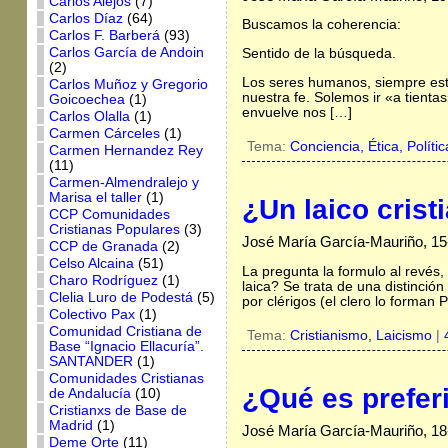
Carlos Alejos
(7)
Carlos Díaz
(64)
Buscamos la coherencia:
Carlos F. Barberá
(93)
Carlos García de Andoin
Sentido de la búsqueda.
(2)
Los seres humanos, siempre esta
Carlos Muñoz y Gregorio
nuestra fe. Solemos ir «a tienta
Goicoechea
(1)
envuelve nos […]
Carlos Olalla
(1)
Carmen Cárceles
(1)
Tema:
Conciencia,
Ética,
Políti
Carmen Hernandez Rey
(11)
Carmen-Almendralejo y
Marisa el taller
(1)
¿Un laico crist
CCP Comunidades
Cristianas Populares
(3)
José María García-Mauriño, 15
CCP de Granada
(2)
Celso Alcaina
(51)
La pregunta la formulo al revés
Charo Rodríguez
(1)
laica? Se trata de una distinción 
Clelia Luro de Podestá
(5)
por clérigos (el clero lo forman
Colectivo Pax
(1)
Comunidad Cristiana de
Tema:
Cristianismo,
Laicismo
|
Base “Ignacio Ellacuría”.
SANTANDER
(1)
Comunidades Cristianas
¿Qué es preferi
de Andalucía
(10)
Cristianxs de Base de
Madrid
(1)
José María García-Mauriño, 18-
Deme Orte
(11)