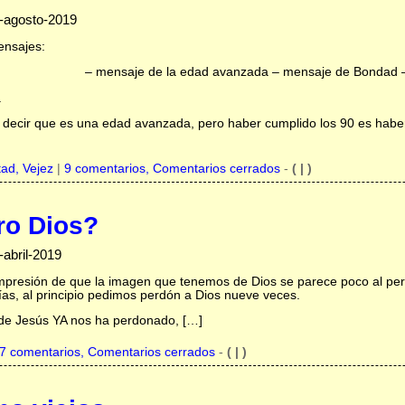
-agosto-2019
ensajes:
– mensaje de la edad avanzada – mensaje de Bondad 
a
 decir que es una edad avanzada, pero haber cumplido los 90 es habe
tad,
Vejez
|
9 comentarios, Comentarios cerrados
-
( | )
ro Dios?
abril-2019
presión de que la imagen que tenemos de Dios se parece poco al perfi
ías, al principio pedimos perdón a Dios nueve veces.
 de Jesús YA nos ha perdonado, […]
7 comentarios, Comentarios cerrados
-
( | )