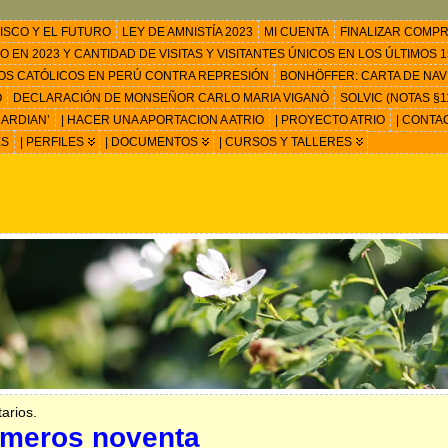
ISCO Y EL FUTURO
LEY DE AMNISTÍA 2023
MI CUENTA
FINALIZAR COMP
EN 2023 Y CANTIDAD DE VISITAS Y VISITANTES ÚNICOS EN LOS ÚLTIMOS 15
OS CATÓLICOS EN PERÚ CONTRA REPRESIÓN
BONHÖFFER: CARTA DE NAV
O
DECLARACIÓN DE MONSEÑOR CARLO MARIA VIGANÒ
SOLVIC (NOTAS §11
ARDIAN’
| HACER UNA APORTACION A ATRIO
| PROYECTO ATRIO
| CONTA
ES
| PERFILES
| DOCUMENTOS
| CURSOS Y TALLERES
arios.
imeros noventa