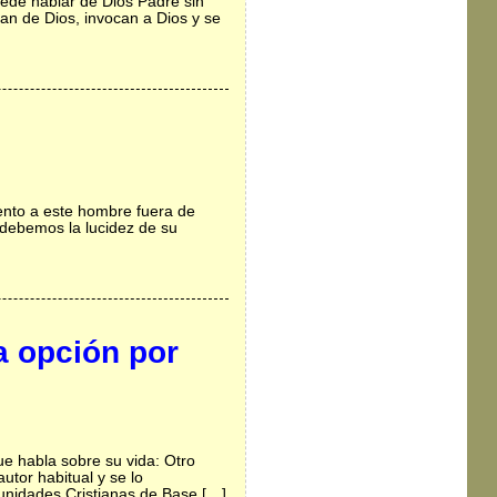
uede hablar de Dios Padre sin
an de Dios, invocan a Dios y se
to a este hombre fuera de
 debemos la lucidez de su
a opción por
ue habla sobre su vida: Otro
utor habitual y se lo
unidades Cristianas de Base […]