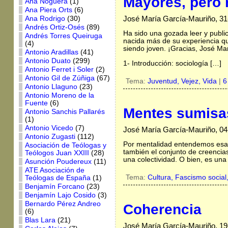
Mayores, pero 
Ana Noguera
(1)
Ana Piera Orts
(6)
José María García-Mauriño, 31
Ana Rodrigo
(30)
Andrés Ortiz-Osés
(89)
Ha sido una gozada leer y publi
Andrés Torres Queiruga
nacida más de su experiencia q
(4)
siendo joven. ¡Gracias, José Mar
Antonio Aradillas
(41)
Antonio Duato
(299)
1- Introducción: sociología […]
Antonio Ferret i Soler
(2)
Antonio Gil de Zúñiga
(67)
Tema:
Juventud,
Vejez,
Vida
|
6
Antonio Llaguno
(23)
Antonio Moreno de la
Fuente
(6)
Mentes sumisa
Antonio Sanchis Pallarés
(1)
Antonio Vicedo
(7)
José María García-Mauriño, 04
Antonio Zugasti
(112)
Por mentalidad entendemos esa 
Asociación de Teólogas y
también el conjunto de creencias
Teólogos Juan XXIII
(28)
una colectividad. O bien, es una
Asunción Poudereux
(11)
ATE Asociación de
Tema:
Cultura,
Fascismo social
Teólogas de España
(1)
Benjamín Forcano
(23)
Benjamín Lajo Cosido
(3)
Bernardo Pérez Andreo
Coherencia
(6)
Blas Lara
(21)
José María García-Mauriño, 1