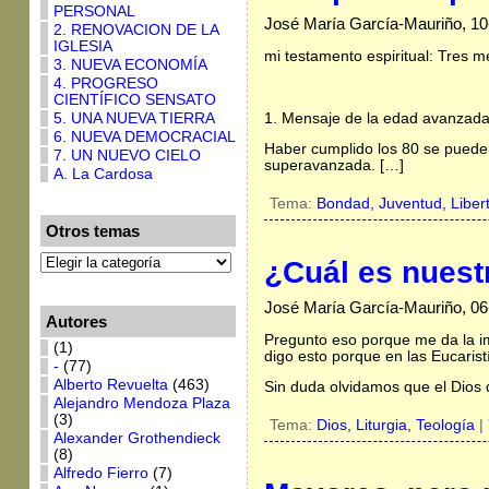
PERSONAL
José María García-Mauriño, 10
2. RENOVACION DE LA
IGLESIA
mi testamento espiritual: Tres m
3. NUEVA ECONOMÍA
4. PROGRESO
CIENTÍFICO SENSATO
1. Mensaje de la edad avanzad
5. UNA NUEVA TIERRA
6. NUEVA DEMOCRACIAL
Haber cumplido los 80 se puede
7. UN NUEVO CIELO
superavanzada. […]
A. La Cardosa
Tema:
Bondad,
Juventud,
Liber
Otros temas
¿Cuál es nuest
José María García-Mauriño, 06-
Autores
Pregunto eso porque me da la im
(1)
digo esto porque en las Eucarist
-
(77)
Alberto Revuelta
(463)
Sin duda olvidamos que el Dios
Alejandro Mendoza Plaza
(3)
Tema:
Dios,
Liturgia,
Teología
|
Alexander Grothendieck
(8)
Alfredo Fierro
(7)