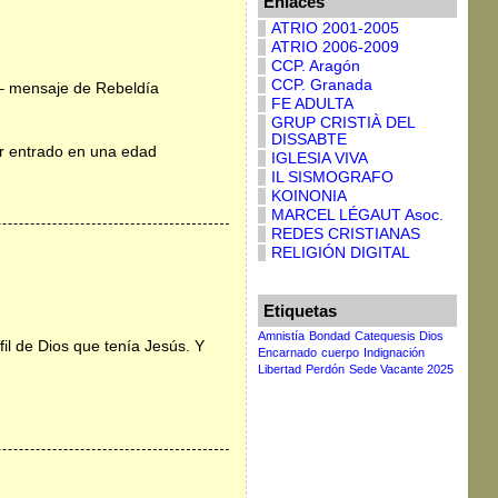
Enlaces
ATRIO 2001-2005
ATRIO 2006-2009
CCP. Aragón
CCP. Granada
– mensaje de Rebeldía
FE ADULTA
GRUP CRISTIÀ DEL
DISSABTE
r entrado en una edad
IGLESIA VIVA
IL SISMOGRAFO
KOINONIA
MARCEL LÉGAUT Asoc.
REDES CRISTIANAS
RELIGIÓN DIGITAL
Etiquetas
Amnistía
Bondad
Catequesis Dios
l de Dios que tenía Jesús. Y
Encarnado
cuerpo
Indignación
Libertad
Perdón
Sede Vacante 2025