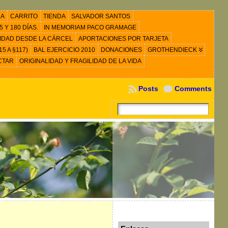
RA
CARRITO
TIENDA
SALVADOR SANTOS
 Y 180 DÍAS.
IN MEMORIAM PACO GRAMAGE
IDAD DESDE LA CÁRCEL
APORTACIONES POR TARJETA
5 A §117)
BAL EJERCICIO 2010
DONACIONES
GROTHENDIECK
CTAR
ORIGINALIDAD Y FRAGILIDAD DE LA VIDA
Posts
Comments