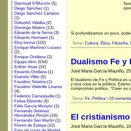
Diarmuid O’Murchú
(5)
Tení
opor
Diego Sánchez
(1)
Diego Sánchez Campoo
(1)
Dokushô Villalba
(2)
Domingo Melero
(13)
Eduardo de la Serna
(3)
Si profundizamos un poco, pod
Eduardo Hornaert
(1)
Eloy Isorna
(110)
Tema:
Cultura,
Ética,
Filosofía,
Enrique Martínez Lozano
(2)
Enrique Orellana
(2)
Dualismo Fe y P
Equipo Atrio
(534)
Esther Vivas
(32)
José María García-Mauriño, 2
Esuardo Orellana
(1)
Evaristo Villar
(5)
El dualismo de Fe y Política es 
Faustino Teixeira
(1)
y otra cosa es la política. Esti
Faustino Vilabrille Linares
compromiso político. “Creer es
(4)
Federico Carrasquilla
(1)
Tema:
Fe,
Política
|
10 comenta
Felisa Elizondo
(6)
Félix García Moriyón
(1)
Fernando Jiménez
El cristianismo
Hernández-Pinzón
(16)
Fernando San Martín
(1)
Floren de Estepa
(12)
José María García-Mauriño, 1
Foro de curas de Madrid