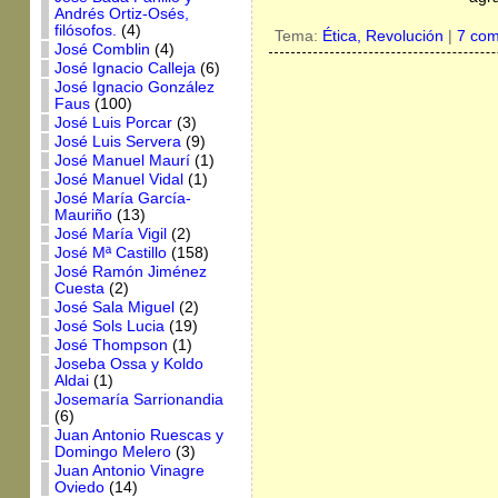
Andrés Ortiz-Osés,
filósofos.
(4)
Tema:
Ética,
Revolución
|
7 com
José Comblin
(4)
José Ignacio Calleja
(6)
José Ignacio González
Faus
(100)
José Luis Porcar
(3)
José Luis Servera
(9)
José Manuel Maurí
(1)
José Manuel Vidal
(1)
José María García-
Mauriño
(13)
José María Vigil
(2)
José Mª Castillo
(158)
José Ramón Jiménez
Cuesta
(2)
José Sala Miguel
(2)
José Sols Lucia
(19)
José Thompson
(1)
Joseba Ossa y Koldo
Aldai
(1)
Josemaría Sarrionandia
(6)
Juan Antonio Ruescas y
Domingo Melero
(3)
Juan Antonio Vinagre
Oviedo
(14)