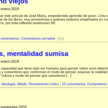
no viejos
-enero-2019
car este artículo de José María, empedernido aprendiz de joven. Creo 
ue de los libros, muy provechosa a quienes estamos empeñados en con
ía, por esta reflexión-testimonio! AD.
 comentarios, Comentarios cerrados
-
( | )
s, mentalidad sumisa
-enero-2019
capacidad que tiene todo ser humano para pensar sobre unos determ
 y costumbres que conforman el modo de pensar, enjuiciar la realidad 
 “cultura y modo de pensar que caracteriza […]
,
Ideología,
Miedo,
Pensamiento crítico
|
10 comentarios, Comentarios 
9-noviembre-2018