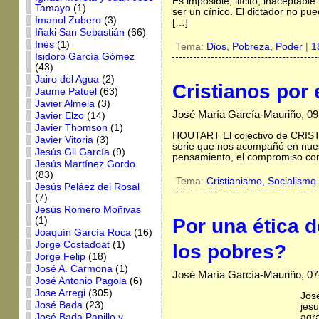
Es imposible, ilícito, inaceptab
Tamayo
(1)
ser un cínico. El dictador no pu
Imanol Zubero
(3)
[…]
Iñaki San Sebastián
(66)
Inés
(1)
Tema:
Dios,
Pobreza,
Poder
|
1
Isidoro García Gómez
(43)
Jairo del Agua
(2)
Cristianos por 
Jaume Patuel
(63)
Javier Almela
(3)
José María García-Mauriño, 09
Javier Elzo
(14)
Javier Thomson
(1)
HOUTART El colectivo de CRIS
Javier Vitoria
(3)
serie que nos acompañó en nuest
Jesús Gil García
(9)
pensamiento, el compromiso con 
Jesús Martínez Gordo
(83)
Tema:
Cristianismo,
Socialismo
Jesús Peláez del Rosal
(7)
Jesús Romero Moñivas
(1)
Por una ética 
Joaquín García Roca
(16)
Jorge Costadoat
(1)
los pobres?
Jorge Felip
(18)
José A. Carmona
(1)
José María García-Mauriño, 0
José Antonio Pagola
(6)
Jose Arregi
(305)
José
José Bada
(23)
jesu
agr
José Bada Panillo y