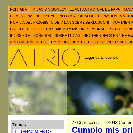
PORTADA
¿MISAS O MISONES?
EL ACTUAR ACTUAL DE PAPA FRANC
EL MEMORIAL DE PASCAL
INFORMACIÓN SOBRE DONACIONES A ATRIO 
HOMILIA DEL ARZOBISPO DE MILAN SOBRE BERLUSCONI
MOVIMIENT
GROTHENDIECK: FE EN SÍ MISMO Y MISIÓN PERSONAL
| SOBRE ATRI
II DIOS ES EL SOÑADOR
SOBRE LUCAS
GROTHENDIECK EN ‘THE GU
APORTACIONES TEST
CATÁLOGO DE ATRIO LLIBRES
| APORTACION
Lugar de Encuentro
7713 Artículos. - 114042 Coment
Temas
Cumplo mis pr
1. RENACIMIENTO