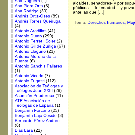
Ana Noguera
(1)
alcaldes, senadores- y por supu
Ana Piera Orts
(6)
públicos —Telemadrid— y priva
Ana Rodrigo
(30)
ante las que […]
Andrés Ortiz-Osés
(89)
Andrés Torres Queiruga
Tema:
Derechos humanos,
Muj
(4)
Antonio Aradillas
(41)
Antonio Duato
(299)
Antonio Ferret i Soler
(2)
Antonio Gil de Zúñiga
(67)
Antonio Llaguno
(23)
Antonio Moreno de la
Fuente
(6)
Antonio Sanchis Pallarés
(1)
Antonio Vicedo
(7)
Antonio Zugasti
(112)
Asociación de Teólogas y
Teólogos Juan XXIII
(28)
Asunción Poudereux
(11)
ATE Asociación de
Teólogas de España
(1)
Benjamín Forcano
(23)
Benjamín Lajo Cosido
(3)
Bernardo Pérez Andreo
(6)
Blas Lara
(21)