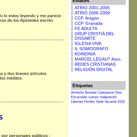
Enlaces
ATRIO 2001-2005
ATRIO 2006-2009
Yo lo estoy leyendo y me parece
CCP. Aragón
as de los Apóstoles escrito
CCP. Granada
FE ADULTA
GRUP CRISTIÀ DEL
DISSABTE
IGLESIA VIVA
IL SISMOGRAFO
KOINONIA
MARCEL LÉGAUT Asoc.
REDES CRISTIANAS
RELIGIÓN DIGITAL
a y dos breves artículos
los inéditos.
Etiquetas
Amnistía
Bondad
Catequesis Dios
Encarnado
cuerpo
Indignación
Libertad
Perdón
Sede Vacante 2025
s
 por personajes públicos -