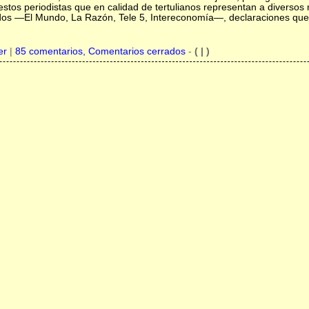
estos periodistas que en calidad de tertulianos representan a diverso
dos —El Mundo, La Razón, Tele 5, Intereconomía—, declaraciones que
er
|
85 comentarios, Comentarios cerrados
-
( | )