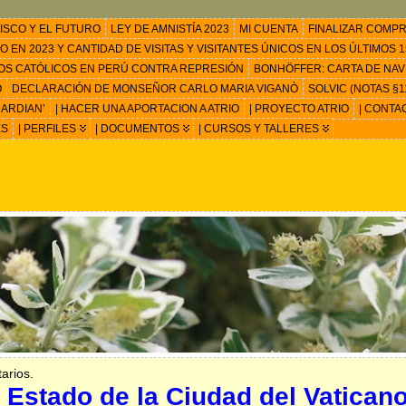
ISCO Y EL FUTURO
LEY DE AMNISTÍA 2023
MI CUENTA
FINALIZAR COMP
EN 2023 Y CANTIDAD DE VISITAS Y VISITANTES ÚNICOS EN LOS ÚLTIMOS 15
OS CATÓLICOS EN PERÚ CONTRA REPRESIÓN
BONHÖFFER: CARTA DE NAV
O
DECLARACIÓN DE MONSEÑOR CARLO MARIA VIGANÒ
SOLVIC (NOTAS §11
ARDIAN’
| HACER UNA APORTACION A ATRIO
| PROYECTO ATRIO
| CONTA
ES
| PERFILES
| DOCUMENTOS
| CURSOS Y TALLERES
arios.
 Estado de la Ciudad del Vatican