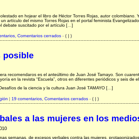
olestado en hojear el libro de Héctor Torres Rojas, autor colombiano. 
n artículo del mismo Torres Rojas en el portal feminista Evangelizador
 debate suscitado por el artículo […]
ntarios, Comentarios cerrados
-
( | )
s posible
isiera recomendaros es el anteúltimo de Juan José Tamayo. Son cuarent
ría en la revista “Escuela”, otros en diferentes periódicos y seis de el
afíos de la ciencia y la cultura Juan José TAMAYO […]
gión
|
19 comentarios, Comentarios cerrados
-
( | )
bales a las mujeres en los medio
010
timas semanas, de excesos verbales contra las mujeres, protagonizados