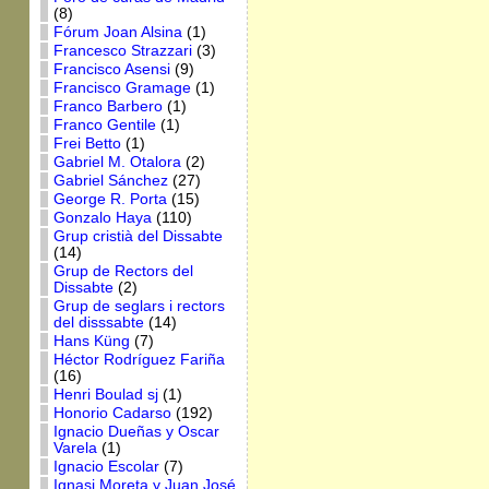
(8)
Fórum Joan Alsina
(1)
Francesco Strazzari
(3)
Francisco Asensi
(9)
Francisco Gramage
(1)
Franco Barbero
(1)
Franco Gentile
(1)
Frei Betto
(1)
Gabriel M. Otalora
(2)
Gabriel Sánchez
(27)
George R. Porta
(15)
Gonzalo Haya
(110)
Grup cristià del Dissabte
(14)
Grup de Rectors del
Dissabte
(2)
Grup de seglars i rectors
del disssabte
(14)
Hans Küng
(7)
Héctor Rodríguez Fariña
(16)
Henri Boulad sj
(1)
Honorio Cadarso
(192)
Ignacio Dueñas y Oscar
Varela
(1)
Ignacio Escolar
(7)
Ignasi Moreta y Juan José