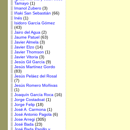
Tamayo
(1)
Imanol Zubero
(3)
Iñaki San Sebastián
(66)
Inés
(1)
Isidoro García Gómez
(43)
Jairo del Agua
(2)
Jaume Patuel
(63)
Javier Almela
(3)
Javier Elzo
(14)
Javier Thomson
(1)
Javier Vitoria
(3)
Jesús Gil García
(9)
Jesús Martínez Gordo
(83)
Jesús Peláez del Rosal
(7)
Jesús Romero Moñivas
(1)
Joaquín García Roca
(16)
Jorge Costadoat
(1)
Jorge Felip
(18)
José A. Carmona
(1)
José Antonio Pagola
(6)
Jose Arregi
(305)
José Bada
(23)
José Bada Panillo y