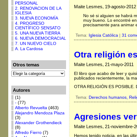
PERSONAL
Maite Lesmes, 19-agosto-2012
2. RENOVACION DE LA
IGLESIA
No sé si alguien se habrá m
3. NUEVA ECONOMÍA
muy bueno. Lo encontré en u
4. PROGRESO
precisamente para animar el
CIENTÍFICO SENSATO
5. UNA NUEVA TIERRA
Tema:
Iglesia Católica
|
31 come
6. NUEVA DEMOCRACIAL
7. UN NUEVO CIELO
A. La Cardosa
Otra religión e
Maite Lesmes, 21-mayo-2011
Otros temas
El libro que acabo de leer y qu
publicados recientemente, la mayo
OTRA RELIGIÓN ES POSIBLE. Des
Autores
Tema:
Derechos humanos,
Reli
(1)
-
(77)
Alberto Revuelta
(463)
Alejandro Mendoza Plaza
Agresiones ver
(3)
Alexander Grothendieck
Maite Lesmes, 21-noviembre-2
(8)
Alfredo Fierro
(7)
Hemos tenido noticia, en las úl