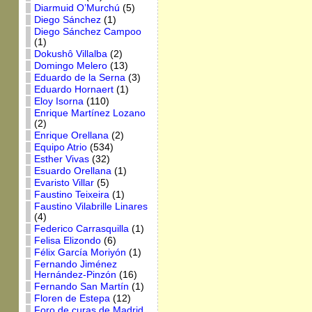
Diarmuid O’Murchú
(5)
Diego Sánchez
(1)
Diego Sánchez Campoo
(1)
Dokushô Villalba
(2)
Domingo Melero
(13)
Eduardo de la Serna
(3)
Eduardo Hornaert
(1)
Eloy Isorna
(110)
Enrique Martínez Lozano
(2)
Enrique Orellana
(2)
Equipo Atrio
(534)
Esther Vivas
(32)
Esuardo Orellana
(1)
Evaristo Villar
(5)
Faustino Teixeira
(1)
Faustino Vilabrille Linares
(4)
Federico Carrasquilla
(1)
Felisa Elizondo
(6)
Félix García Moriyón
(1)
Fernando Jiménez
Hernández-Pinzón
(16)
Fernando San Martín
(1)
Floren de Estepa
(12)
Foro de curas de Madrid