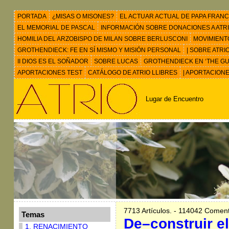
PORTADA
¿MISAS O MISONES?
EL ACTUAR ACTUAL DE PAPA FRANC
EL MEMORIAL DE PASCAL
INFORMACIÓN SOBRE DONACIONES A ATRIO 
HOMILIA DEL ARZOBISPO DE MILAN SOBRE BERLUSCONI
MOVIMIENT
GROTHENDIECK: FE EN SÍ MISMO Y MISIÓN PERSONAL
| SOBRE ATRI
II DIOS ES EL SOÑADOR
SOBRE LUCAS
GROTHENDIECK EN ‘THE GU
APORTACIONES TEST
CATÁLOGO DE ATRIO LLIBRES
| APORTACION
Lugar de Encuentro
7713 Artículos. - 114042 Coment
Temas
De–construir el
1. RENACIMIENTO