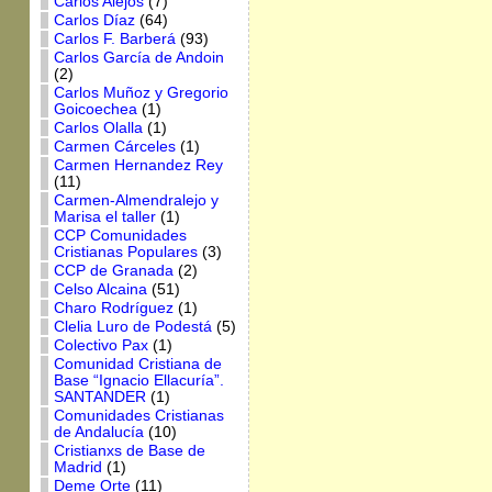
Carlos Alejos
(7)
Carlos Díaz
(64)
Carlos F. Barberá
(93)
Carlos García de Andoin
(2)
Carlos Muñoz y Gregorio
Goicoechea
(1)
Carlos Olalla
(1)
Carmen Cárceles
(1)
Carmen Hernandez Rey
(11)
Carmen-Almendralejo y
Marisa el taller
(1)
CCP Comunidades
Cristianas Populares
(3)
CCP de Granada
(2)
Celso Alcaina
(51)
Charo Rodríguez
(1)
Clelia Luro de Podestá
(5)
Colectivo Pax
(1)
Comunidad Cristiana de
Base “Ignacio Ellacuría”.
SANTANDER
(1)
Comunidades Cristianas
de Andalucía
(10)
Cristianxs de Base de
Madrid
(1)
Deme Orte
(11)