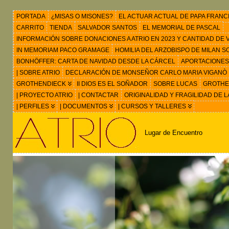
PORTADA
¿MISAS O MISONES?
EL ACTUAR ACTUAL DE PAPA FRANC
CARRITO
TIENDA
SALVADOR SANTOS
EL MEMORIAL DE PASCAL
INFORMACIÓN SOBRE DONACIONES A ATRIO EN 2023 Y CANTIDAD DE VIS
IN MEMORIAM PACO GRAMAGE
HOMILIA DEL ARZOBISPO DE MILAN 
BONHÖFFER: CARTA DE NAVIDAD DESDE LA CÁRCEL
APORTACIONES
| SOBRE ATRIO
DECLARACIÓN DE MONSEÑOR CARLO MARIA VIGANÒ
GROTHENDIECK
II DIOS ES EL SOÑADOR
SOBRE LUCAS
GROTHEN
| PROYECTO ATRIO
| CONTACTAR
ORIGINALIDAD Y FRAGILIDAD DE L
| PERFILES
| DOCUMENTOS
| CURSOS Y TALLERES
Lugar de Encuentro