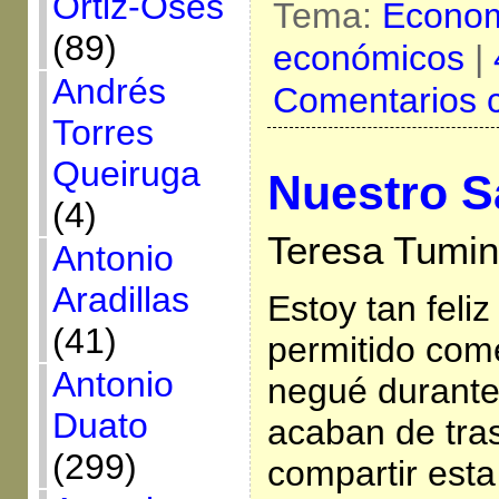
Ortiz-Osés
Tema:
Econo
(89)
económicos
|
Andrés
Comentarios 
Torres
Queiruga
Nuestro S
(4)
Teresa Tumin
Antonio
Aradillas
Estoy tan feli
(41)
permitido com
Antonio
negué durante 
Duato
acaban de tras
(299)
compartir esta