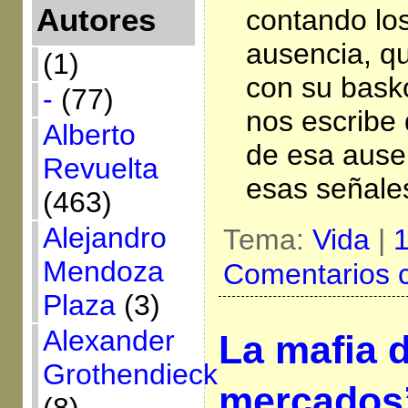
Autores
contando los
ausencia, q
(1)
con su basko
-
(77)
nos escribe
Alberto
de esa ause
Revuelta
esas señale
(463)
Alejandro
Tema:
Vida
|
1
Mendoza
Comentarios 
Plaza
(3)
Alexander
La mafia d
Grothendieck
mercados