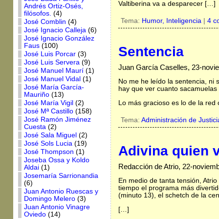
Valtiberina va a desparecer […]
Andrés Ortiz-Osés,
filósofos.
(4)
Tema:
Humor,
Inteligencia
|
4 c
José Comblin
(4)
José Ignacio Calleja
(6)
José Ignacio González
Faus
(100)
Sentencia
José Luis Porcar
(3)
José Luis Servera
(9)
Juan García Caselles, 23-novi
José Manuel Maurí
(1)
José Manuel Vidal
(1)
No me he leído la sentencia, ni 
José María García-
hay que ver cuanto sacamuelas 
Mauriño
(13)
José María Vigil
(2)
Lo más gracioso es lo de la red 
José Mª Castillo
(158)
José Ramón Jiménez
Tema:
Administración de Justici
Cuesta
(2)
José Sala Miguel
(2)
José Sols Lucia
(19)
Adivina quien 
José Thompson
(1)
Joseba Ossa y Koldo
Redacción de Atrio, 22-noviem
Aldai
(1)
Josemaría Sarrionandia
En medio de tanta tensión, Atri
(6)
tiempo el programa más divertido
Juan Antonio Ruescas y
(minuto 13), el schetch de la ce
Domingo Melero
(3)
Juan Antonio Vinagre
[…]
Oviedo
(14)