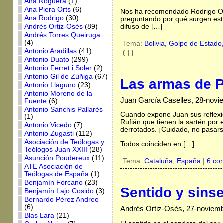
Ana Noguera
(1)
Ana Piera Orts
(6)
Nos ha recomendado Rodrigo Olve
Ana Rodrigo
(30)
preguntando por qué surgen esta
difuso de […]
Andrés Ortiz-Osés
(89)
Andrés Torres Queiruga
(4)
Tema:
Bolivia,
Golpe de Estado
Antonio Aradillas
(41)
( | )
Antonio Duato
(299)
Antonio Ferret i Soler
(2)
Antonio Gil de Zúñiga
(67)
Las armas de 
Antonio Llaguno
(23)
Antonio Moreno de la
Juan García Caselles, 28-novi
Fuente
(6)
Antonio Sanchis Pallarés
Cuando expone Juan sus reflexio
(1)
Rufián que tienen la sartén por 
Antonio Vicedo
(7)
derrotados. ¡Cuidado, no pasars
Antonio Zugasti
(112)
Asociación de Teólogas y
Todos coinciden en […]
Teólogos Juan XXIII
(28)
Asunción Poudereux
(11)
Tema:
Cataluña,
España
|
6 co
ATE Asociación de
Teólogas de España
(1)
Benjamín Forcano
(23)
Sentido y sins
Benjamín Lajo Cosido
(3)
Bernardo Pérez Andreo
(6)
Andrés Ortiz-Osés, 27-noviem
Blas Lara
(21)