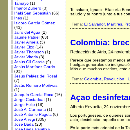
Tamayo
(1)
Imanol Zubero
(3)
Te saludo, Ignacio Ellacuría Bea
Iñaki San Sebastián
(66)
saludo y te honro junto a tus c
Inés
(1)
Isidoro García Gómez
Tema:
El Salvador,
Mártires,
Pr
(43)
Jairo del Agua
(2)
Jaume Patuel
(63)
Colombia: brec
Javier Almela
(3)
Javier Elzo
(14)
Redacción de Atrio, 24-noviem
Javier Thomson
(1)
Javier Vitoria
(3)
Parece que prestamos menos ate
Jesús Gil García
(9)
huelgas generales de indignaci
Jesús Martínez Gordo
Más que muchos escritos, este a
(83)
Jesús Peláez del Rosal
Tema:
Colombia,
Revolución
|
U
(7)
Jesús Romero Moñivas
(1)
Joaquín García Roca
(16)
Açao desinfeta
Jorge Costadoat
(1)
Jorge Felip
(18)
Alberto Revuelta, 24-noviembr
José A. Carmona
(1)
José Antonio Pagola
(6)
Los portugueses, de quienes so
Jose Arregi
(305)
acto, desinfectan aquello que t
José Bada
(23)
En la parte más oriental de la 
José Bada Panillo y