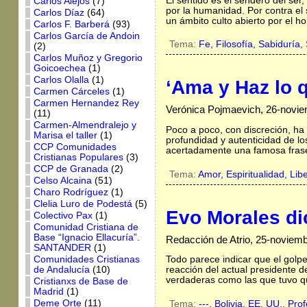
El sentido es el sendero del ser
Carlos Alejos
(7)
por la humanidad. Por contra el 
Carlos Díaz
(64)
un ámbito culto abierto por el 
Carlos F. Barberá
(93)
Carlos García de Andoin
Tema:
Fe,
Filosofía,
Sabiduría,
(2)
Carlos Muñoz y Gregorio
Goicoechea
(1)
Carlos Olalla
(1)
‘Ama y Haz lo 
Carmen Cárceles
(1)
Carmen Hernandez Rey
Verónica Pojmaevich, 26-novi
(11)
Carmen-Almendralejo y
Poco a poco, con discreción, ha 
Marisa el taller
(1)
profundidad y autenticidad de lo
CCP Comunidades
acertadamente una famosa frase
Cristianas Populares
(3)
CCP de Granada
(2)
Tema:
Amor,
Espiritualidad,
Lib
Celso Alcaina
(51)
Charo Rodríguez
(1)
Clelia Luro de Podestá
(5)
Evo Morales di
Colectivo Pax
(1)
Comunidad Cristiana de
Base “Ignacio Ellacuría”.
Redacción de Atrio, 25-noviem
SANTANDER
(1)
Comunidades Cristianas
Todo parece indicar que el golpe
de Andalucía
(10)
reacción del actual presidente d
verdaderas como las que tuvo q
Cristianxs de Base de
Madrid
(1)
Deme Orte
(11)
Tema:
---,
Bolivia,
EE. UU.,
Prof