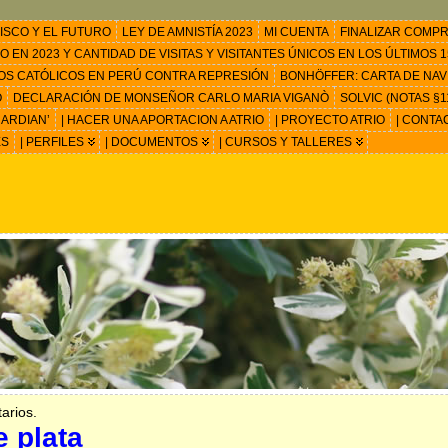
ISCO Y EL FUTURO
LEY DE AMNISTÍA 2023
MI CUENTA
FINALIZAR COMP
EN 2023 Y CANTIDAD DE VISITAS Y VISITANTES ÚNICOS EN LOS ÚLTIMOS 15
OS CATÓLICOS EN PERÚ CONTRA REPRESIÓN
BONHÖFFER: CARTA DE NAV
O
DECLARACIÓN DE MONSEÑOR CARLO MARIA VIGANÒ
SOLVIC (NOTAS §11
ARDIAN’
| HACER UNA APORTACION A ATRIO
| PROYECTO ATRIO
| CONTA
ES
| PERFILES
| DOCUMENTOS
| CURSOS Y TALLERES
arios.
e plata