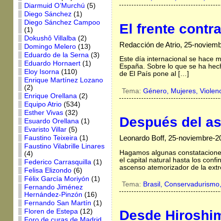
Diarmuid O’Murchú
(5)
Diego Sánchez
(1)
Diego Sánchez Campoo
El frente contr
(1)
Dokushô Villalba
(2)
Redacción de Atrio, 25-noviem
Domingo Melero
(13)
Eduardo de la Serna
(3)
Este día internacional se hace 
Eduardo Hornaert
(1)
España. Sobre lo que se ha hecho
Eloy Isorna
(110)
de El País pone al […]
Enrique Martínez Lozano
(2)
Tema:
Género,
Mujeres,
Violen
Enrique Orellana
(2)
Equipo Atrio
(534)
Esther Vivas
(32)
Después del as
Esuardo Orellana
(1)
Evaristo Villar
(5)
Leonardo Boff, 25-noviembre-2
Faustino Teixeira
(1)
Faustino Vilabrille Linares
Hagamos algunas constataciones:
(4)
el capital natural hasta los confi
Federico Carrasquilla
(1)
ascenso atemorizador de la extr
Felisa Elizondo
(6)
Félix García Moriyón
(1)
Tema:
Brasil,
Conservadurismo
Fernando Jiménez
Hernández-Pinzón
(16)
Fernando San Martín
(1)
Floren de Estepa
(12)
Desde Hiroshim
Foro de curas de Madrid