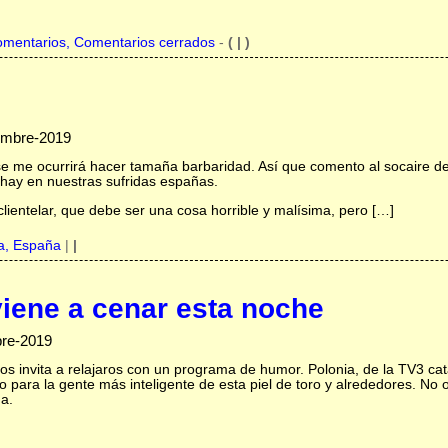
omentarios, Comentarios cerrados
-
( | )
embre-2019
se me ocurrirá hacer tamaña barbaridad. Así que comento al socaire de 
hay en nuestras sufridas españas.
clientelar, que debe ser una cosa horrible y malísima, pero […]
a,
España
|
|
viene a cenar esta noche
bre-2019
o os invita a relajaros con un programa de humor. Polonia, de la TV3 
 para la gente más inteligente de esta piel de toro y alrededores. No o
na.