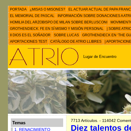
PORTADA
¿MISAS O MISONES?
EL ACTUAR ACTUAL DE PAPA FRANC
EL MEMORIAL DE PASCAL
INFORMACIÓN SOBRE DONACIONES A ATRIO 
HOMILIA DEL ARZOBISPO DE MILAN SOBRE BERLUSCONI
MOVIMIENT
GROTHENDIECK: FE EN SÍ MISMO Y MISIÓN PERSONAL
| SOBRE ATRI
II DIOS ES EL SOÑADOR
SOBRE LUCAS
GROTHENDIECK EN ‘THE GU
APORTACIONES TEST
CATÁLOGO DE ATRIO LLIBRES
| APORTACION
Lugar de Encuentro
7713 Artículos. - 114042 Coment
Temas
Diez talentos d
1. RENACIMIENTO