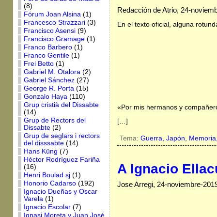
(8)
Redacción de Atrio, 24-noviem
Fórum Joan Alsina
(1)
Francesco Strazzari
(3)
En el texto oficial, alguna rotu
Francisco Asensi
(9)
Francisco Gramage
(1)
Franco Barbero
(1)
Franco Gentile
(1)
Frei Betto
(1)
Gabriel M. Otalora
(2)
Gabriel Sánchez
(27)
George R. Porta
(15)
Gonzalo Haya
(110)
Grup cristià del Dissabte
«Por mis hermanos y compañeros,
(14)
Grup de Rectors del
[…]
Dissabte
(2)
Grup de seglars i rectors
Tema:
Guerra,
Japón,
Memoria
del disssabte
(14)
Hans Küng
(7)
Héctor Rodríguez Fariña
A Ignacio Ella
(16)
Henri Boulad sj
(1)
Honorio Cadarso
(192)
Jose Arregi, 24-noviembre-201
Ignacio Dueñas y Oscar
Varela
(1)
Ignacio Escolar
(7)
Ignasi Moreta y Juan José