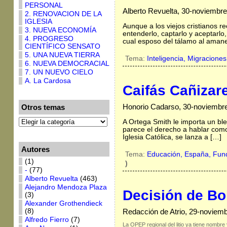
PERSONAL
Alberto Revuelta, 30-noviembr
2. RENOVACION DE LA
IGLESIA
Aunque a los viejos cristianos r
3. NUEVA ECONOMÍA
entenderlo, captarlo y aceptarlo
4. PROGRESO
cual esposo del tálamo al aman
CIENTÍFICO SENSATO
5. UNA NUEVA TIERRA
Tema:
Inteligencia,
Migraciones
6. NUEVA DEMOCRACIAL
7. UN NUEVO CIELO
A. La Cardosa
Caifás Cañizar
Honorio Cadarso, 30-noviembr
Otros temas
A Ortega Smith le importa un ble
parece el derecho a hablar como
Iglesia Católica, se lanza a […]
Autores
Tema:
Educación,
España,
Fun
(1)
)
-
(77)
Alberto Revuelta
(463)
Alejandro Mendoza Plaza
Decisión de Bol
(3)
Alexander Grothendieck
(8)
Redacción de Atrio, 29-noviem
Alfredo Fierro
(7)
La OPEP regional del litio ya tiene nombr