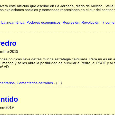
ra este artículo que escribe en La Jornada, diario de México, Stella
s explosiones sociales y tremendas represiones en el sur del contine
,
Latinoamérica,
Poderes económicos,
Represión,
Revolución
|
7 comen
Pedro
embre-2019
nes políticas lleva detrás mucha estrategia calculada. Para mí es un 
el mango y se les abre la posibilidad de humillar a Pedro, al PSOE y a
e! AD.
mentarios, Comentarios cerrados
-
( | )
entido
bre-2019