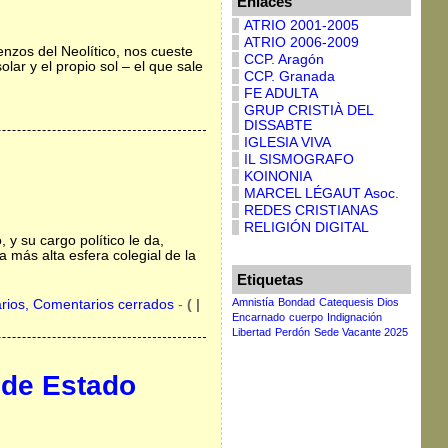
Enlaces
ATRIO 2001-2005
ATRIO 2006-2009
enzos del Neolítico, nos cueste
CCP. Aragón
lar y el propio sol – el que sale
CCP. Granada
FE ADULTA
GRUP CRISTIÀ DEL
DISSABTE
IGLESIA VIVA
IL SISMOGRAFO
KOINONIA
MARCEL LÉGAUT Asoc.
REDES CRISTIANAS
RELIGIÓN DIGITAL
 y su cargo político le da,
 más alta esfera colegial de la
Etiquetas
Amnistía
Bondad
Catequesis Dios
rios, Comentarios cerrados
-
( |
Encarnado
cuerpo
Indignación
Libertad
Perdón
Sede Vacante 2025
e de Estado