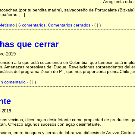
Arregi esta oda a
scoechea (por tu bendita madre), salvadoreño de Portugalete (Bizkaia), 
ompañeras […]
ofetismo
|
6 comentarios, Comentarios cerrados
-
( | )
has que cerrar
bre-2019
nción a lo que está sucediendo en Colombia, que también está implo
ón. Amenazas represivas del Duque. Revelaciones sorprendentes del 
nálisis del programa Zoom de PT, que nos proporciona piensaChile jun
n comentario
-
( | )
nte
e-2019
mos vecinos, dicen açao desinfetante como propiedad de productos que
ocan. Ofrezco algunos sucesos con açao desinfetante.
Toscana, entre bosques y tierras de labranza, diócesis de Arezzo-Corto