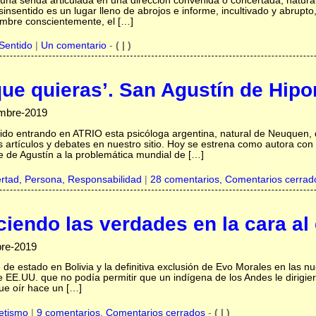
, una senda articulada en una dirección convenida o concertada, natura
sinsentido es un lugar lleno de abrojos e informe, incultivado y abrupto
hombre conscientemente, el […]
Sentido
|
Un comentario
-
( | )
que quieras’. San Agustín de Hipo
embre-2019
ido entrando en ATRIO esta psicóloga argentina, natural de Neuquen, qu
s artículos y debates en nuestro sitio. Hoy se estrena como autora con
 de Agustín a la problemática mundial de […]
ertad,
Persona,
Responsabilidad
|
28 comentarios, Comentarios cerrad
ciendo las verdades en la cara a
bre-2019
 de estado en Bolivia y la definitiva exclusión de Evo Morales en las n
e EE.UU. que no podía permitir que un indígena de los Andes le dirigier
ue oír hace un […]
etismo
|
9 comentarios, Comentarios cerrados
-
( | )