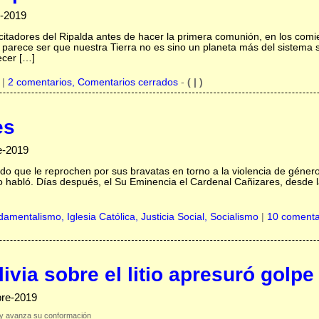
e-2019
ecitadores del Ripalda antes de hacer la primera comunión, en los comi
, parece ser que nuestra Tierra no es sino un planeta más del sistema so
ecer […]
|
2 comentarios, Comentarios cerrados
-
( | )
es
e-2019
do que le reprochen por sus bravatas en torno a la violencia de género,
 habló. Días después, el Su Eminencia el Cardenal Cañizares, desde la
damentalismo,
Iglesia Católica,
Justicia Social,
Socialismo
|
10 comenta
ivia sobre el litio apresuró golp
bre-2019
e y avanza su conformación