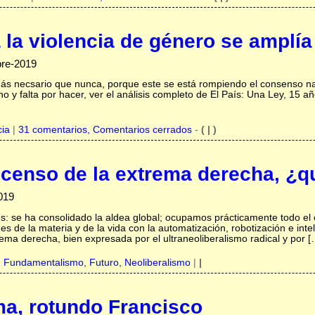
a la violencia de género se amplía
bre-2019
más necsario que nunca, porque este se está rompiendo el consenso n
 y falta por hacer, ver el análisis completo de El País: Una Ley, 15 añ
cia
|
31 comentarios, Comentarios cerrados
-
( | )
censo de la extrema derecha, ¿q
019
 se ha consolidado la aldea global; ocupamos prácticamente todo el 
nes de la materia y de la vida con la automatización, robotización e inteli
ema derecha, bien expresada por el ultraneoliberalismo radical y por [
,
Fundamentalismo,
Futuro,
Neoliberalismo
|
|
a, rotundo Francisco