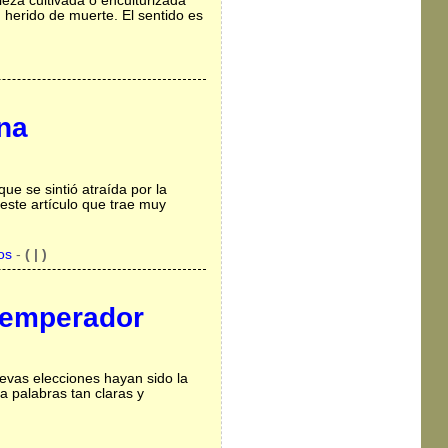
leza cultivada o enculturizada
, herido de muerte. El sentido es
na
e se sintió atraída por la
 este artículo que trae muy
os
-
( | )
l emperador
uevas elecciones hayan sido la
a palabras tan claras y