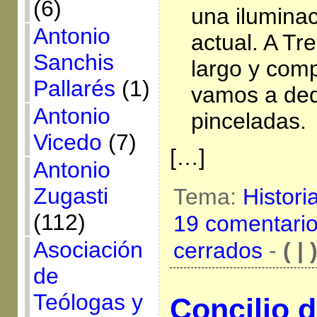
(6)
una iluminac
Antonio
actual. A Tr
Sanchis
largo y comp
Pallarés
(1)
vamos a ded
Antonio
pinceladas.
Vicedo
(7)
[…]
Antonio
Zugasti
Tema:
Histori
(112)
19 comentari
Asociación
cerrados
-
( | 
de
Teólogas y
Concilio d