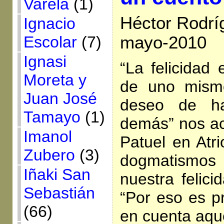
Varela
(1)
Héctor Rodrí
Ignacio
mayo-2010
Escolar
(7)
Ignasi
“La felicidad 
Moreta y
de uno mismo
Juan José
deseo de ha
Tamayo
(1)
demás” nos a
Imanol
Patuel en Atri
Zubero
(3)
dogmatismo
Iñaki San
nuestra felic
Sebastián
“Por eso es p
(66)
en cuenta aque