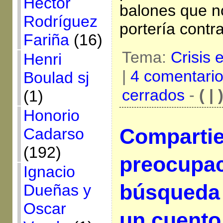
Héctor
balones que no
Rodríguez
portería contra
Fariña
(16)
Tema:
Crisis
Henri
|
4 comentari
Boulad sj
cerrados
-
( | 
(1)
Honorio
Comparti
Cadarso
(192)
preocupac
Ignacio
búsqueda 
Dueñas y
Oscar
un cuento