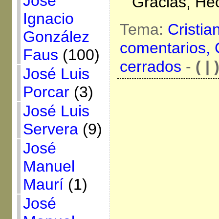
José
Gracias, Héc
Ignacio
Tema:
Cristia
González
comentarios,
Faus
(100)
cerrados
-
( | 
José Luis
Porcar
(3)
José Luis
Servera
(9)
José
Manuel
Maurí
(1)
José