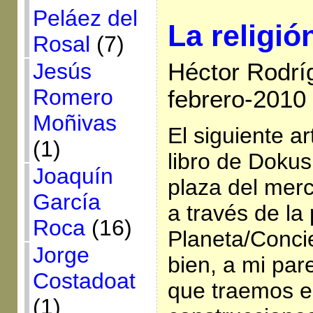
Peláez del
La religi
Rosal
(7)
Jesús
Héctor Rodrí
Romero
febrero-2010
Moñivas
El siguiente a
(1)
libro de Dokus
Joaquín
plaza del merc
García
a través de la
Roca
(16)
Planeta/Conci
Jorge
bien, a mi par
Costadoat
que traemos e
(1)