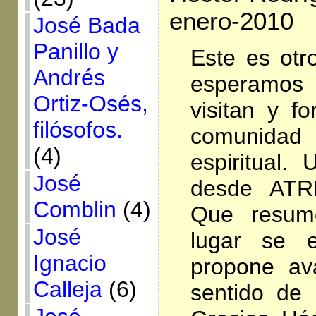
enero-2010
José Bada
Panillo y
Este es otr
Andrés
esperamos
Ortiz-Osés,
visitan y f
filósofos.
comunid
(4)
espiritual.
José
desde ATR
Comblin
(4)
Que resum
José
lugar se 
Ignacio
propone av
Calleja
(6)
sentido de