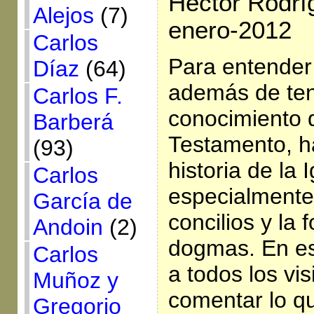
Héctor Rodrí
Alejos
(7)
enero-2012
Carlos
Para entender 
Díaz
(64)
además de te
Carlos F.
conocimiento 
Barberá
Testamento, h
(93)
historia de la I
Carlos
especialmente 
García de
concilios y la 
Andoin
(2)
dogmas. En es
Carlos
a todos los vi
Muñoz y
comentar lo qu
Gregorio