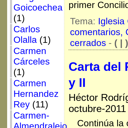
primer Concili
Goicoechea
(1)
Tema:
Iglesia
Carlos
comentarios,
Olalla
(1)
cerrados
-
( | 
Carmen
Cárceles
Carta del 
(1)
y II
Carmen
Hernandez
Héctor Rodríg
Rey
(11)
octubre-2011
Carmen-
Continúa la 
Almendralejo