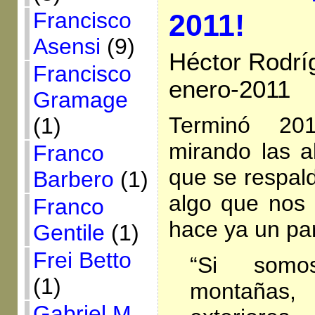
Francisco
2011!
Asensi
(9)
Héctor Rodrí
Francisco
enero-2011
Gramage
Terminó 20
(1)
mirando las a
Franco
que se respal
Barbero
(1)
algo que nos 
Franco
hace ya un pa
Gentile
(1)
Frei Betto
“Si somo
(1)
montaña
Gabriel M.