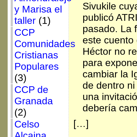
Sivukile cuy
y Marisa el
publicó ATR
taller
(1)
pasado. La f
CCP
este cuento
Comunidades
Héctor no r
Cristianas
para expon
Populares
cambiar la I
(3)
de dentro ni
CCP de
una invitaci
Granada
debería cam
(2)
[…]
Celso
Alcaina