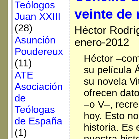
Teólogos
veinte de
Juan XXIII
(28)
Héctor Rodrí
Asunción
enero-2012
Poudereux
Héctor –co
(11)
su película
ATE
su novela Vi
Asociación
ofrecen dato
de
–o V–, recr
Teólogas
hoy. Esto no
de España
historia. Es
(1)
nuestra hist