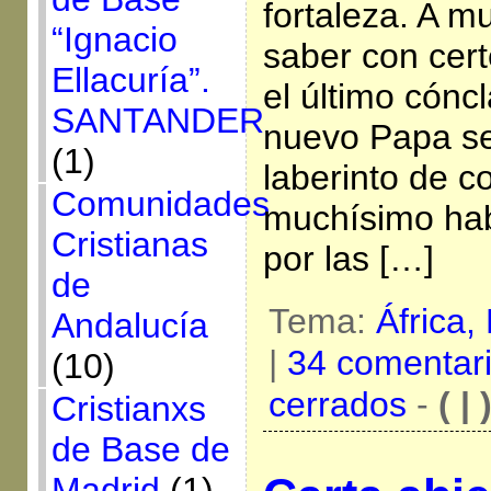
fortaleza. A m
“Ignacio
saber con cer
Ellacuría”.
el último cónc
SANTANDER
nuevo Papa se
(1)
laberinto de c
Comunidades
muchísimo ha
Cristianas
por las […]
de
Tema:
África,
Andalucía
|
34 comentar
(10)
cerrados
-
( | 
Cristianxs
de Base de
Madrid
(1)