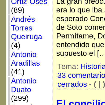
La gran preoc
Ortiz-Osés
era lo que iba
(89)
esperado Conc
Andrés
de Soto come
Torres
Permítame, Do
Queiruga
entendido que
(4)
supuesto el [
Antonio
Aradillas
Tema:
Histori
(41)
33 comentari
Antonio
cerrados
-
( | 
Duato
(299)
El concili