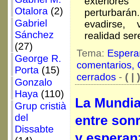
exteriores
Otalora
(2)
perturbará
Gabriel
evadirse, 
Sánchez
realidad se
(27)
Tema:
Espera
George R.
comentarios,
Porta
(15)
cerrados
-
( | 
Gonzalo
Haya
(110)
La Mundia
Grup cristià
del
entre sonr
Dissabte
y esperan