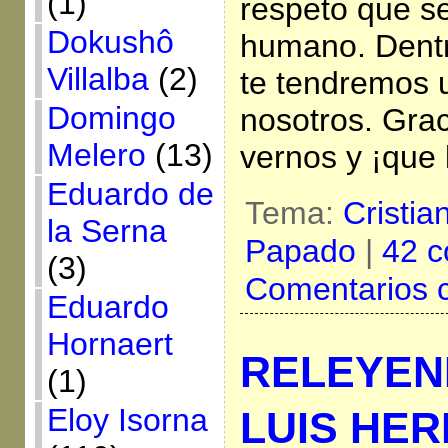
(1)
respeto que s
Dokushô
humano. Dent
Villalba
(2)
te tendremos 
Domingo
nosotros. Grac
Melero
(13)
vernos y ¡que 
Eduardo de
Tema:
Cristia
la Serna
Papado
|
42 c
(3)
Comentarios 
Eduardo
Hornaert
RELEYEN
(1)
Eloy Isorna
LUIS HE