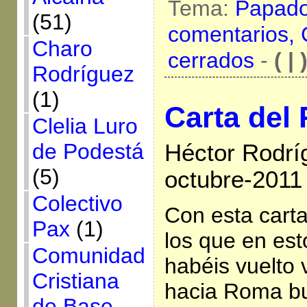
Tema:
Papad
(51)
comentarios,
Charo
cerrados
-
( | 
Rodríguez
(1)
Carta del 
Clelia Luro
de Podestá
Héctor Rodrí
(5)
octubre-2011
Colectivo
Con esta carta
Pax
(1)
los que en esto
Comunidad
habéis vuelto 
Cristiana
hacia Roma b
de Base