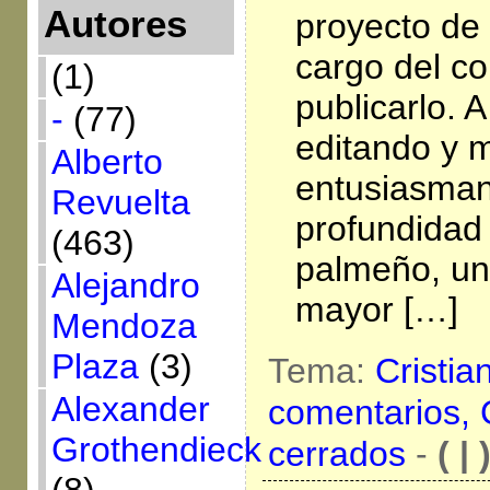
Autores
proyecto de 
cargo del c
(1)
publicarlo. 
-
(77)
editando y 
Alberto
entusiasmand
Revuelta
profundidad 
(463)
palmeño, un 
Alejandro
mayor […]
Mendoza
Plaza
(3)
Tema:
Cristia
Alexander
comentarios,
Grothendieck
cerrados
-
( | 