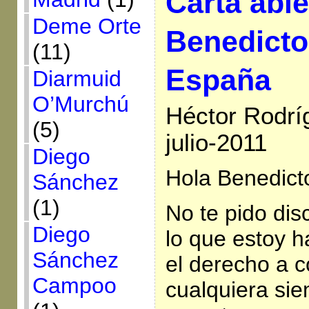
Carta abie
Deme Orte
Benedicto
(11)
España
Diarmuid
O’Murchú
Héctor Rodrí
(5)
julio-2011
Diego
Hola Benedict
Sánchez
(1)
No te pido dis
Diego
lo que estoy 
Sánchez
el derecho a 
Campoo
cualquiera si