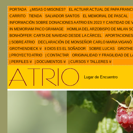
PORTADA
¿MISAS O MISONES?
EL ACTUAR ACTUAL DE PAPA FRANC
CARRITO
TIENDA
SALVADOR SANTOS
EL MEMORIAL DE PASCAL
INFORMACIÓN SOBRE DONACIONES A ATRIO EN 2023 Y CANTIDAD DE VIS
IN MEMORIAM PACO GRAMAGE
HOMILIA DEL ARZOBISPO DE MILAN 
BONHÖFFER: CARTA DE NAVIDAD DESDE LA CÁRCEL
APORTACIONES
| SOBRE ATRIO
DECLARACIÓN DE MONSEÑOR CARLO MARIA VIGANÒ
GROTHENDIECK
II DIOS ES EL SOÑADOR
SOBRE LUCAS
GROTHEN
| PROYECTO ATRIO
| CONTACTAR
ORIGINALIDAD Y FRAGILIDAD DE L
| PERFILES
| DOCUMENTOS
| CURSOS Y TALLERES
Lugar de Encuentro