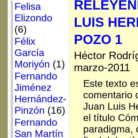
RELEYEN
Felisa
Elizondo
LUIS HE
(6)
POZO 1
Félix
García
Héctor Rodrí
Moriyón
(1)
marzo-2011
Fernando
Este texto e
Jiménez
comentario d
Hernández-
Juan Luis H
Pinzón
(16)
el título C
Fernando
paradigma, 
San Martín