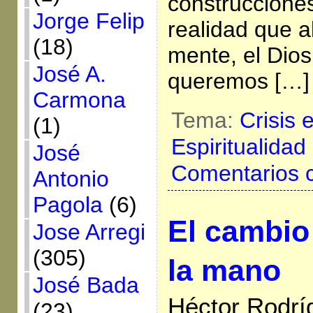
construcciones
Jorge Felip
realidad que a
(18)
mente, el Dios
José A.
queremos […]
Carmona
Tema:
Crisis 
(1)
Espiritualidad
José
Comentarios 
Antonio
Pagola
(6)
El cambio
Jose Arregi
(305)
la mano
José Bada
Héctor Rodrí
(23)