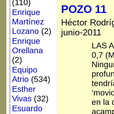
(110)
POZO 11
Enrique
Martínez
Héctor Rodrí
Lozano
(2)
junio-2011
Enrique
LAS 
Orellana
0,7 (M
(2)
Ningu
Equipo
profu
Atrio
(534)
tendrí
Esther
‘movid
Vivas
(32)
en la 
Esuardo
acamp