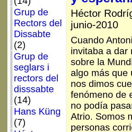
(14)
Grup de
Héctor Rodrí
Rectors del
junio-2010
Dissabte
Cuando Anton
(2)
invitaba a dar
Grup de
sobre la Mundi
seglars i
algo más que 
rectors del
nos dimos cue
disssabte
fenómeno de e
(14)
no podía pasar
Hans Küng
Atrio. Somos 
(7)
personas corr