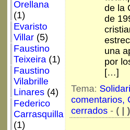
Orellana
de la 
(1)
de 19
Evaristo
cristi
Villar
(5)
estre
Faustino
una a
Teixeira
(1)
por l
Faustino
[…]
Vilabrille
Tema:
Solidar
Linares
(4)
comentarios,
Federico
cerrados
-
( | 
Carrasquilla
(1)