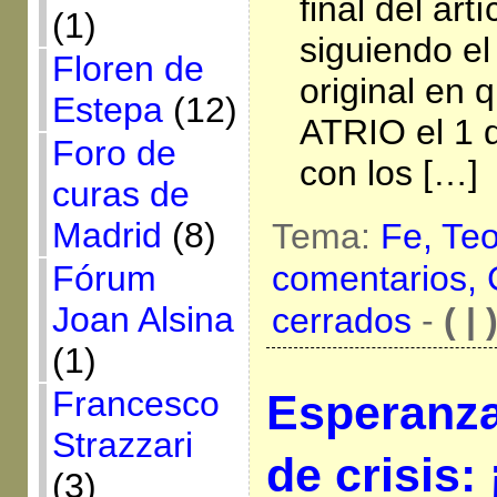
final del art
(1)
siguiendo el
Floren de
original en 
Estepa
(12)
ATRIO el 1 
Foro de
con los […]
curas de
Madrid
(8)
Tema:
Fe,
Teo
comentarios,
Fórum
Joan Alsina
cerrados
-
( | 
(1)
Francesco
Esperanza
Strazzari
de crisis:
(3)