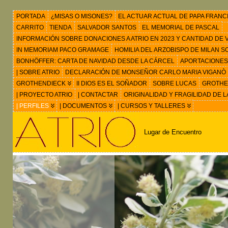
PORTADA
¿MISAS O MISONES?
EL ACTUAR ACTUAL DE PAPA FRANC
CARRITO
TIENDA
SALVADOR SANTOS
EL MEMORIAL DE PASCAL
INFORMACIÓN SOBRE DONACIONES A ATRIO EN 2023 Y CANTIDAD DE VIS
IN MEMORIAM PACO GRAMAGE
HOMILIA DEL ARZOBISPO DE MILAN 
BONHÖFFER: CARTA DE NAVIDAD DESDE LA CÁRCEL
APORTACIONES
| SOBRE ATRIO
DECLARACIÓN DE MONSEÑOR CARLO MARIA VIGANÒ
GROTHENDIECK
II DIOS ES EL SOÑADOR
SOBRE LUCAS
GROTHEN
| PROYECTO ATRIO
| CONTACTAR
ORIGINALIDAD Y FRAGILIDAD DE L
| PERFILES
| DOCUMENTOS
| CURSOS Y TALLERES
Lugar de Encuentro