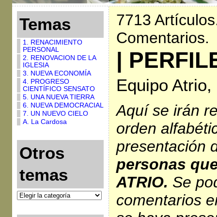
7713 Artículos
Temas
Comentarios.
1. RENACIMIENTO
PERSONAL
| PERFIL
2. RENOVACION DE LA
IGLESIA
3. NUEVA ECONOMÍA
Equipo Atrio,
4. PROGRESO
CIENTÍFICO SENSATO
5. UNA NUEVA TIERRA
Aquí se irán r
6. NUEVA DEMOCRACIAL
7. UN NUEVO CIELO
A. La Cardosa
orden alfabéti
presentación 
Otros
personas que
temas
ATRIO.
Se pod
comentarios e