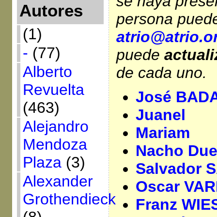
se haya prese
Autores
persona pued
(1)
atrio@atrio.o
-
(77)
puede
actuali
Alberto
de cada uno.
Revuelta
José BAD
(463)
Juanel
Alejandro
Mariam
Mendoza
Nacho Du
Plaza
(3)
Salvador 
Alexander
Oscar VA
Grothendieck
Franz WIE