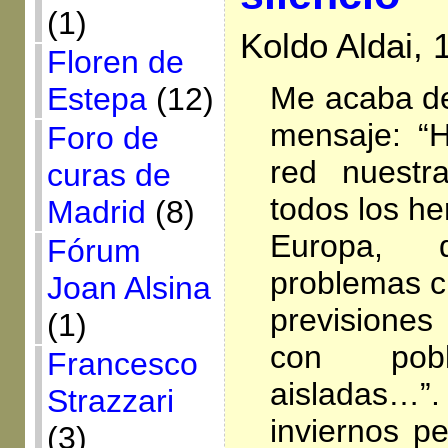
(1)
Koldo Aldai, 
Floren de
Me acaba de
Estepa
(12)
mensaje: “
Foro de
red nuestr
curas de
todos los h
Madrid
(8)
Europa,
Fórum
problemas c
Joan Alsina
previsiones
(1)
con pobl
Francesco
aisladas…”
Strazzari
inviernos p
(3)