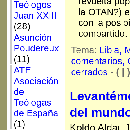
revuelta pop
Teólogos
la OTAN?) e
Juan XXIII
con la posib
(28)
compartido.
Asunción
Poudereux
Tema:
Libia,
M
(11)
comentarios,
ATE
cerrados
-
( | 
Asociación
de
Levantém
Teólogas
del mund
de España
(1)
Koldo Aldai, 