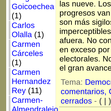
las nueve. Los
Goicoechea
progresos van
(1)
son más sigil
Carlos
imperceptibles
Olalla
(1)
afuera. No co
Carmen
en exceso por
Cárceles
electorales. N
(1)
el gran avance
Carmen
Hernandez
Tema:
Democr
Rey
(11)
comentarios,
Carmen-
cerrados
-
( | 
Almendralejo