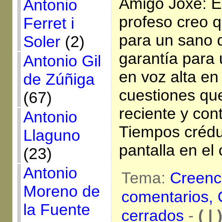
Amigo Joxe: El
Antonio
profeso creo 
Ferret i
para un sano d
Soler
(2)
garantía para 
Antonio Gil
en voz alta en
de Zúñiga
cuestiones que
(67)
reciente y cont
Antonio
Tiempos crédu
Llaguno
pantalla en el
(23)
Antonio
Tema:
Creenc
Moreno de
comentarios,
la Fuente
cerrados
-
( | 