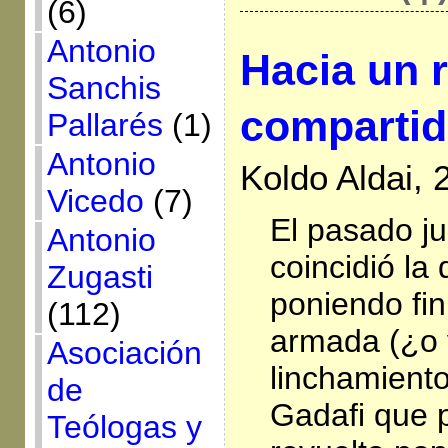
(6)
Antonio
Hacia un r
Sanchis
comparti
Pallarés
(1)
Antonio
Koldo Aldai, 
Vicedo
(7)
El pasado ju
Antonio
coincidió la
Zugasti
poniendo fin
(112)
armada (¿o v
Asociación
linchamien
de
Gadafi que p
Teólogas y