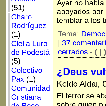
Ayer no había 
(51)
apoyados por 
Charo
temblar a los 
Rodríguez
Tema:
Democr
(1)
|
37 comentar
Clelia Luro
cerrados
-
( | 
de Podestá
(5)
¿Deus vul
Colectivo
Pax
(1)
Koldo Aldai,
Comunidad
El terror se a
Cristiana
sobre quien pi
de Base