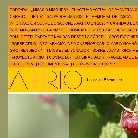
PORTADA
¿MISAS O MISONES?
EL ACTUAR ACTUAL DE PAPA FRANC
CARRITO
TIENDA
SALVADOR SANTOS
EL MEMORIAL DE PASCAL
INFORMACIÓN SOBRE DONACIONES A ATRIO EN 2023 Y CANTIDAD DE VIS
IN MEMORIAM PACO GRAMAGE
HOMILIA DEL ARZOBISPO DE MILAN 
BONHÖFFER: CARTA DE NAVIDAD DESDE LA CÁRCEL
APORTACIONES
| SOBRE ATRIO
DECLARACIÓN DE MONSEÑOR CARLO MARIA VIGANÒ
GROTHENDIECK
II DIOS ES EL SOÑADOR
SOBRE LUCAS
GROTHEN
| PROYECTO ATRIO
| CONTACTAR
ORIGINALIDAD Y FRAGILIDAD DE L
| PERFILES
| DOCUMENTOS
| CURSOS Y TALLERES
Lugar de Encuentro