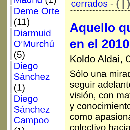
cerrados
-
( | 
Deme Orte
(11)
Aquello q
Diarmuid
en el 2010
O’Murchú
(5)
Koldo Aldai, 
Diego
Sólo una mira
Sánchez
seguir adelant
(1)
visión, con m
Diego
y conocimiento 
Sánchez
como apasiona
Campoo
colectivo haci