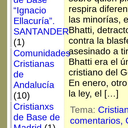
respira diferen
“Ignacio
las minorías, 
Ellacuría”.
Bhatti, detract
SANTANDER
contra la blas
(1)
asesinado a ti
Comunidades
Bhatti era el 
Cristianas
cristiano del 
de
En enero, otro
Andalucía
la ley, el […]
(10)
Cristianxs
Tema:
Cristia
de Base de
comentarios,
Madrid
(1)