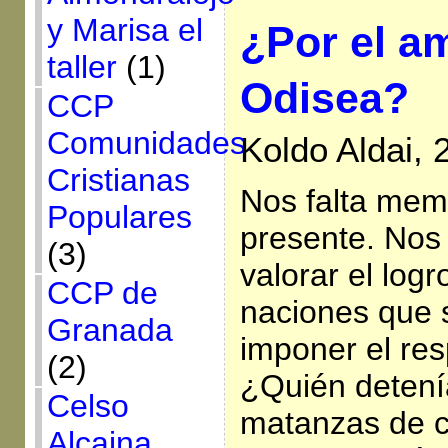
y Marisa el
¿Por el am
taller
(1)
Odisea?
CCP
Comunidades
Koldo Aldai,
Cristianas
Nos falta memo
Populares
presente. Nos 
(3)
valorar el log
CCP de
naciones que 
Granada
imponer el res
(2)
¿Quién detení
Celso
matanzas de c
Alcaina