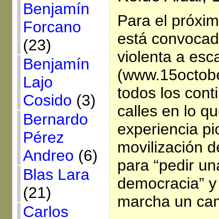
Benjamín
Para el próxi
Forcano
está convocad
(23)
violenta a esc
Benjamín
(www.15octobe
Lajo
todos los cont
Cosido
(3)
calles en lo q
Bernardo
experiencia pi
Pérez
movilización d
Andreo
(6)
para “pedir un
Blas Lara
democracia” y
(21)
marcha un cam
Carlos