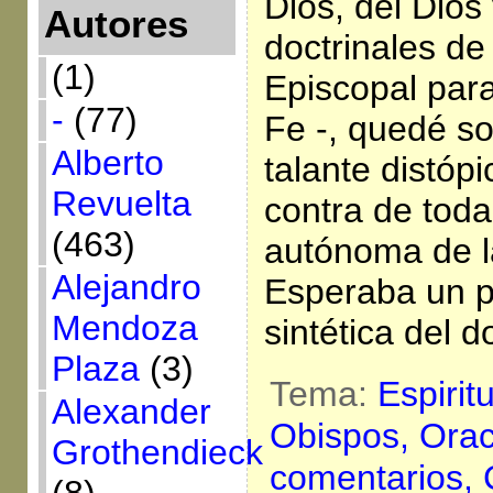
Dios, del Dios
Autores
doctrinales de
(1)
Episcopal para
-
(77)
Fe -, quedé s
Alberto
talante distópi
Revuelta
contra de toda
(463)
autónoma de l
Alejandro
Esperaba un p
Mendoza
sintética del 
Plaza
(3)
Tema:
Espirit
Alexander
Obispos,
Orac
Grothendieck
comentarios,