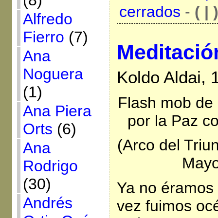
(8)
cerrados
-
( | 
Alfredo
Fierro
(7)
Meditació
Ana
Noguera
Koldo Aldai,
(1)
Flash mob de 
Ana Piera
por la Paz c
Orts
(6)
(Arco del Triu
Ana
Mayo
Rodrigo
(30)
Ya no éramos 
Andrés
vez fuimos oc