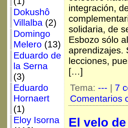
(1)
integración, d
Dokushô
complementari
Villalba
(2)
solidaria, de s
Domingo
Esbozo sólo a
Melero
(13)
aprendizajes. 
Eduardo de
lecciones, pu
la Serna
[…]
(3)
Eduardo
Tema:
---
|
7 c
Hornaert
Comentarios 
(1)
Eloy Isorna
El velo d