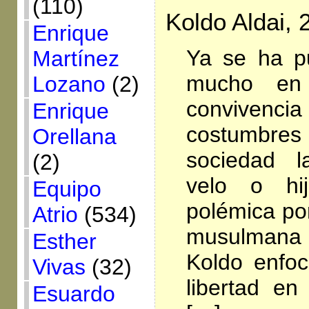
(110)
Koldo Aldai, 
Enrique
Ya se ha pu
Martínez
mucho en
Lozano
(2)
convivenc
Enrique
costumbres 
Orellana
sociedad l
(2)
velo o hi
Equipo
polémica por
Atrio
(534)
musulmana
Esther
Koldo enfo
Vivas
(32)
libertad en
Esuardo