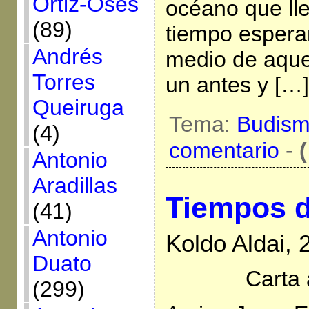
Ortiz-Osés
océano que ll
(89)
tiempo espera
Andrés
medio de aque
Torres
un antes y […]
Queiruga
Tema:
Budis
(4)
comentario
-
(
Antonio
Aradillas
Tiempos d
(41)
Antonio
Koldo Aldai,
Duato
Carta 
(299)