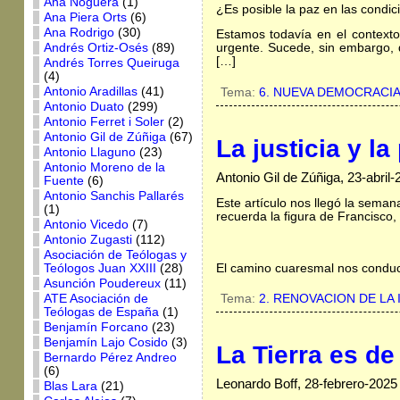
Ana Noguera
(1)
¿Es posible la paz en las condic
Ana Piera Orts
(6)
Ana Rodrigo
(30)
Estamos todavía en el context
Andrés Ortiz-Osés
(89)
urgente. Sucede, sin embargo, 
[…]
Andrés Torres Queiruga
(4)
Antonio Aradillas
(41)
Tema:
6. NUEVA DEMOCRACI
Antonio Duato
(299)
Antonio Ferret i Soler
(2)
Antonio Gil de Zúñiga
(67)
La justicia y l
Antonio Llaguno
(23)
Antonio Moreno de la
Antonio Gil de Zúñiga, 23-abril-
Fuente
(6)
Antonio Sanchis Pallarés
Este artículo nos llegó la sema
(1)
recuerda la figura de Francisco
Antonio Vicedo
(7)
Antonio Zugasti
(112)
Asociación de Teólogas y
El camino cuaresmal nos conduce
Teólogos Juan XXIII
(28)
Asunción Poudereux
(11)
ATE Asociación de
Tema:
2. RENOVACION DE LA 
Teólogas de España
(1)
Benjamín Forcano
(23)
Benjamín Lajo Cosido
(3)
La Tierra es de
Bernardo Pérez Andreo
(6)
Leonardo Boff, 28-febrero-2025
Blas Lara
(21)