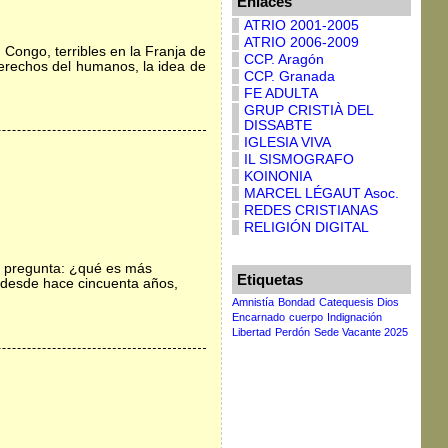
Enlaces
ATRIO 2001-2005
ATRIO 2006-2009
Congo, terribles en la Franja de
CCP. Aragón
derechos del humanos, la idea de
CCP. Granada
FE ADULTA
GRUP CRISTIÀ DEL
DISSABTE
IGLESIA VIVA
IL SISMOGRAFO
KOINONIA
MARCEL LÉGAUT Asoc.
REDES CRISTIANAS
RELIGIÓN DIGITAL
a pregunta: ¿qué es más
Etiquetas
o desde hace cincuenta años,
Amnistía
Bondad
Catequesis Dios
Encarnado
cuerpo
Indignación
Libertad
Perdón
Sede Vacante 2025