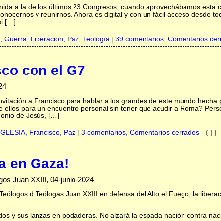
nida a la de los últimos 23 Congresos, cuando aprovechábamos esta c
ocernos y reunirnos. Ahora es digital y con un fácil acceso desde to
i […]
A,
Guerra,
Liberación,
Paz,
Teología
|
39 comentarios, Comentarios cer
sco con el G7
24
invitación a Francisco para hablar a los grandes de este mundo hecha p
 ellos para un encuentro personal sin tener que acudir a Roma? Pers
imonio de Jesús, […]
IGLESIA,
Francisco,
Paz
|
3 comentarios, Comentarios cerrados
-
( | )
ya en Gaza!
gos Juan XXIII, 04-junio-2024
Teólogos d Teólogas Juan XXIII en defensa del Alto el Fuego, la libera
os y sus lanzas en podaderas. No alzará la espada nación contra nac