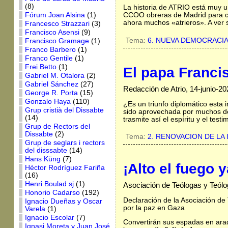
(8)
La historia de ATRIO está muy u
Fórum Joan Alsina
(1)
CCOO obreras de Madrid para con
ahora muchos «atrieros». A ver s
Francesco Strazzari
(3)
Francisco Asensi
(9)
Tema:
6. NUEVA DEMOCRACI
Francisco Gramage
(1)
Franco Barbero
(1)
Franco Gentile
(1)
Frei Betto
(1)
El papa Franci
Gabriel M. Otalora
(2)
Gabriel Sánchez
(27)
Redacción de Atrio, 14-junio-20
George R. Porta
(15)
Gonzalo Haya
(110)
¿Es un triunfo diplomático esta 
Grup cristià del Dissabte
sido aprovechada por muchos de
(14)
trasmite así el espíritu y el test
Grup de Rectors del
Dissabte
(2)
Tema:
2. RENOVACION DE LA 
Grup de seglars i rectors
del disssabte
(14)
Hans Küng
(7)
¡Alto el fuego 
Héctor Rodríguez Fariña
(16)
Henri Boulad sj
(1)
Asociación de Teólogas y Teólo
Honorio Cadarso
(192)
Declaración de la Asociación de 
Ignacio Dueñas y Oscar
por la paz en Gaza
Varela
(1)
Ignacio Escolar
(7)
Convertirán sus espadas en arad
Ignasi Moreta y Juan José