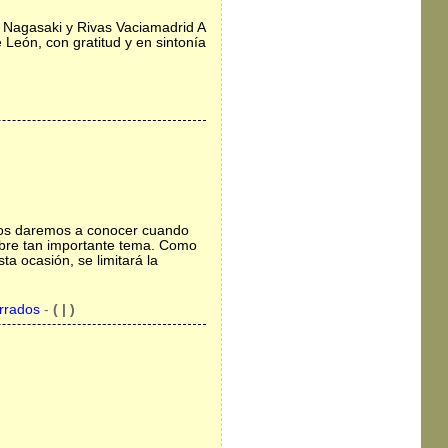
, Nagasaki y Rivas Vaciamadrid A
e León, con gratitud y en sintonía
xtos daremos a conocer cuando
sobre tan importante tema. Como
a ocasión, se limitará la
rrados
-
( | )