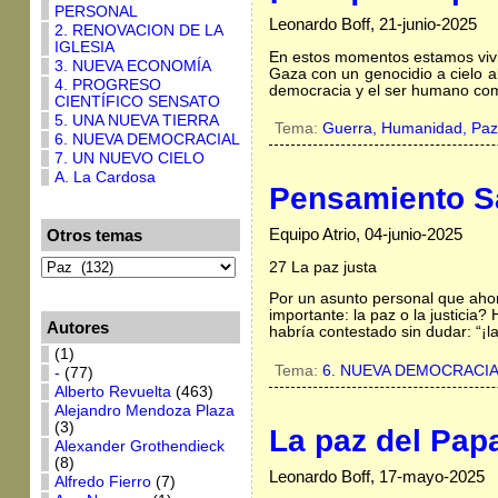
PERSONAL
Leonardo Boff, 21-junio-2025
2. RENOVACION DE LA
IGLESIA
En estos momentos estamos vivie
3. NUEVA ECONOMÍA
Gaza con un genocidio a cielo a
4. PROGRESO
democracia y el ser humano com
CIENTÍFICO SENSATO
5. UNA NUEVA TIERRA
Tema:
Guerra,
Humanidad,
Paz
6. NUEVA DEMOCRACIAL
7. UN NUEVO CIELO
A. La Cardosa
Pensamiento Sa
Equipo Atrio, 04-junio-2025
Otros temas
27 La paz justa
Por un asunto personal que ahor
importante: la paz o la justicia
Autores
habría contestado sin dudar: “¡la 
(1)
Tema:
6. NUEVA DEMOCRACI
-
(77)
Alberto Revuelta
(463)
Alejandro Mendoza Plaza
(3)
La paz del Pap
Alexander Grothendieck
(8)
Leonardo Boff, 17-mayo-2025
Alfredo Fierro
(7)