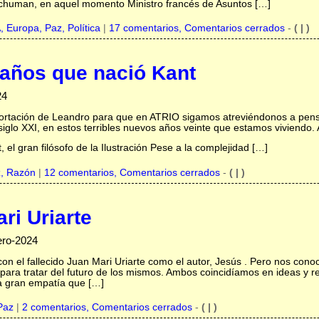
chuman, en aquel momento Ministro francés de Asuntos […]
A,
Europa,
Paz,
Política
|
17 comentarios, Comentarios cerrados
-
( | )
 años que nació Kant
24
rtación de Leandro para que en ATRIO sigamos atreviéndonos a pensar
 siglo XXI, en estos terribles nuevos años veinte que estamos viviendo.
l gran filósofo de la Ilustración Pese a la complejidad […]
z,
Razón
|
12 comentarios, Comentarios cerrados
-
( | )
ri Uriarte
ero-2024
 con el fallecido Juan Mari Uriarte como el autor, Jesús . Pero nos c
 para tratar del futuro de los mismos. Ambos coincidíamos en ideas y r
a gran empatía que […]
Paz
|
2 comentarios, Comentarios cerrados
-
( | )