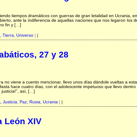
ndo tiempos dramáticos con guerras de gran letalidad en Ucrania, en 
bierto, ante la indiferencia de aquellas naciones que nos legaron los 
o fin y […]
,
Tierra,
Universo
|
|
báticos, 27 y 28
a no viene a cuento mencionar, llevo unos días dándole vueltas a est
? Hasta hace cuatro días, con el adolescente impetuoso que llevo dentr
justicia!”, así, […]
A,
Justicia,
Paz,
Rusia,
Ucrania
|
|
a León XIV