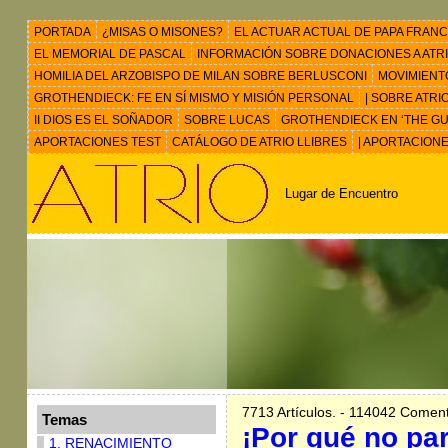
PORTADA
¿MISAS O MISONES?
EL ACTUAR ACTUAL DE PAPA FRANC
EL MEMORIAL DE PASCAL
INFORMACIÓN SOBRE DONACIONES A ATRIO 
HOMILIA DEL ARZOBISPO DE MILAN SOBRE BERLUSCONI
MOVIMIENT
GROTHENDIECK: FE EN SÍ MISMO Y MISIÓN PERSONAL
| SOBRE ATRI
II DIOS ES EL SOÑADOR
SOBRE LUCAS
GROTHENDIECK EN ‘THE GU
APORTACIONES TEST
CATÁLOGO DE ATRIO LLIBRES
| APORTACION
Lugar de Encuentro
7713 Artículos. - 114042 Coment
Temas
¡Por qué no pa
1. RENACIMIENTO