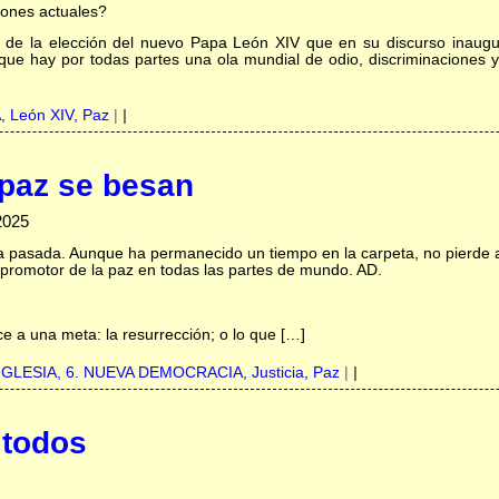
iones actuales?
o de la elección del nuevo Papa León XIV que en su discurso inaugu
que hay por todas partes una ola mundial de odio, discriminaciones y
A,
León XIV,
Paz
|
|
a paz se besan
2025
na pasada. Aunque ha permanecido un tiempo en la carpeta, no pierde 
, promotor de la paz en todas las partes de mundo. AD.
 a una meta: la resurrección; o lo que […]
IGLESIA,
6. NUEVA DEMOCRACIA,
Justicia,
Paz
|
|
 todos