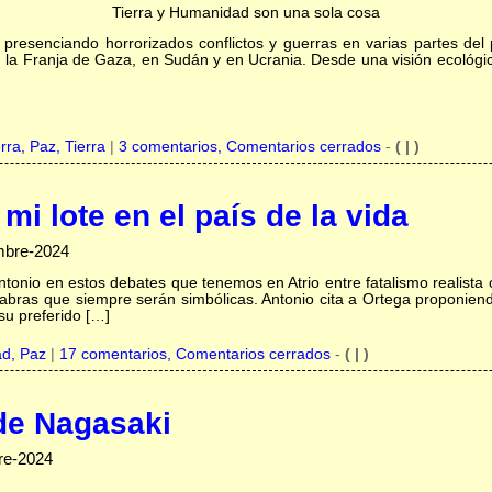
Tierra y Humanidad son una sola cosa
presenciando horrorizados conflictos y guerras en varias partes del
en la Franja de Gaza, en Sudán y en Ucrania. Desde una visión ecológi
rra,
Paz,
Tierra
|
3 comentarios, Comentarios cerrados
-
( | )
mi lote en el país de la vida
embre-2024
ntonio en estos debates que tenemos en Atrio entre fatalismo realista o
bras que siempre serán simbólicas. Antonio cita a Ortega proponiend
su preferido […]
ad,
Paz
|
17 comentarios, Comentarios cerrados
-
( | )
de Nagasaki
re-2024