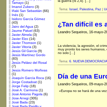
la guerra (Is 2,4). […]
Tamayo
(1)
Imanol Zubero
(3)
Tema:
Israel,
Palestina,
Paz
|
U
Iñaki San Sebastián
(66)
Inés
(1)
Isidoro García Gómez
¿Tan difícil es
(43)
Jairo del Agua
(2)
Jaume Patuel
(63)
Leandro Sequeiros, 16-mayo-2
Javier Almela
(3)
Javier Elzo
(14)
Javier Thomson
(1)
La violencia, la agresión, el c
Javier Vitoria
(3)
muy pronto los seres humanos, q
Jesús Gil García
(9)
no solo […]
Jesús Martínez Gordo
(83)
Tema:
6. NUEVA DEMOCRACI
Jesús Peláez del Rosal
(7)
Jesús Romero Moñivas
(1)
Día de una Euro
Joaquín García Roca
(16)
Jorge Costadoat
(1)
Leandro Sequeiros, 09-mayo-2
Jorge Felip
(18)
José A. Carmona
(1)
«Europa no se hará de una vez, 
José Antonio Pagola
(6)
Jose Arregi
(305)
José Bada
(23)
José Bada Panillo y