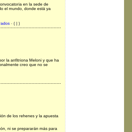
onvocatoria en la sede de
do el mundo, donde está ya
rados
-
( | )
or la anfitriona Meloni y que ha
onalmente creo que no se
ción de los rehenes y la apuesta
ión, ni se prepararán más para