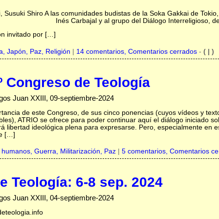
i, Susuki Shiro A las comunidades budistas de la Soka Gakkai de Tokio
Inés Carbajal y al grupo del Diálogo Interreligioso, d
ón invitado por […]
a,
Japón,
Paz,
Religión
|
14 comentarios, Comentarios cerrados
-
( | )
º Congreso de Teología
gos Juan XXIII, 09-septiembre-2024
rtancia de este Congreso, de sus cinco ponencias (cuyos vídeos y te
bles), ATRIO se ofrece para poder continuar aquí el diálogo iniciado 
á libertad ideológica plena para expresarse. Pero, especialmente en est
e […]
 humanos,
Guerra,
Militarización,
Paz
|
5 comentarios, Comentarios ce
e Teología: 6-8 sep. 2024
gos Juan XXIII, 04-septiembre-2024
eteologia.info