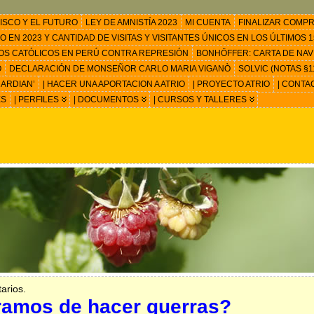
ISCO Y EL FUTURO
LEY DE AMNISTÍA 2023
MI CUENTA
FINALIZAR COMP
EN 2023 Y CANTIDAD DE VISITAS Y VISITANTES ÚNICOS EN LOS ÚLTIMOS 15
OS CATÓLICOS EN PERÚ CONTRA REPRESIÓN
BONHÖFFER: CARTA DE NAV
O
DECLARACIÓN DE MONSEÑOR CARLO MARIA VIGANÒ
SOLVIC (NOTAS §11
ARDIAN’
| HACER UNA APORTACION A ATRIO
| PROYECTO ATRIO
| CONTA
ES
| PERFILES
| DOCUMENTOS
| CURSOS Y TALLERES
arios.
ramos de hacer guerras?