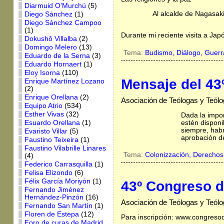
Diarmuid O’Murchú
(5)
Al alcalde de Nagasak
Diego Sánchez
(1)
Diego Sánchez Campoo
(1)
Durante mi reciente visita a Jap
Dokushô Villalba
(2)
Domingo Melero
(13)
Tema:
Budismo,
Diálogo,
Guerr
Eduardo de la Serna
(3)
Eduardo Hornaert
(1)
Eloy Isorna
(110)
Mensaje del 43
Enrique Martínez Lozano
(2)
Enrique Orellana
(2)
Asociación de Teólogas y Teólo
Equipo Atrio
(534)
Esther Vivas
(32)
Dada la impo
estén disponi
Esuardo Orellana
(1)
siempre, habr
Evaristo Villar
(5)
aprobación d
Faustino Teixeira
(1)
Faustino Vilabrille Linares
Tema:
Colonizzación,
Derechos
(4)
Federico Carrasquilla
(1)
Felisa Elizondo
(6)
Félix García Moriyón
(1)
43º Congreso d
Fernando Jiménez
Hernández-Pinzón
(16)
Asociación de Teólogas y Teólo
Fernando San Martín
(1)
Floren de Estepa
(12)
Para inscripción: www.congresod
Foro de curas de Madrid