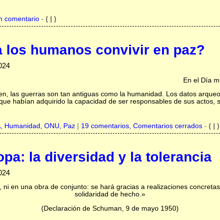
n comentario
-
( | )
 a los humanos convivir en paz?
024
En el Día m
rimen, las guerras son tan antiguas como la humanidad. Los datos arqu
ue habían adquirido la capacidad de ser responsables de sus actos, s
A,
Humanidad,
ONU,
Paz
|
19 comentarios, Comentarios cerrados
-
( | )
pa: la diversidad y la tolerancia
024
ni en una obra de conjunto: se hará gracias a realizaciones concretas
solidaridad de hecho.»
(Declaración de Schuman, 9 de mayo 1950)