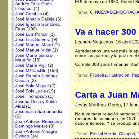
El 9 de mayo de 1950, Robert S
Andrés Ortiz-Osés,
filósofos.
(4)
Tema:
6. NUEVA DEMOCRACI
José Comblin
(4)
José Ignacio Calleja
(6)
José Ignacio González
Faus
(100)
Va a hacer 300
José Luis Porcar
(3)
José Luis Servera
(9)
Leandro Sequeiros, 16-abril-20
José Manuel Maurí
(1)
José Manuel Vidal
(1)
Agradecenos una vez más la apo
José María García-
sobre las guerras y la paz en el
Mauriño
(13)
Cumple 300 años Inmanuel Kant, e
José María Vigil
(2)
José Mª Castillo
(158)
Tema:
Filosofía,
Ilustración,
Pa
José Ramón Jiménez
Cuesta
(2)
José Sala Miguel
(2)
José Sols Lucia
(19)
Carta a Juan Ma
José Thompson
(1)
Joseba Ossa y Koldo
Jesús Martínez Gordo, 17-febr
Aldai
(1)
Josemaría Sarrionandia
No tuve tanta relación personal
(6)
rectores de seminario, en 1970,
Juan Antonio Ruescas y
cabo entonces. Y se produjo un
Domingo Melero
(3)
Juan Antonio Vinagre
Tema:
Euskal Herria,
Obispos,
Oviedo
(14)