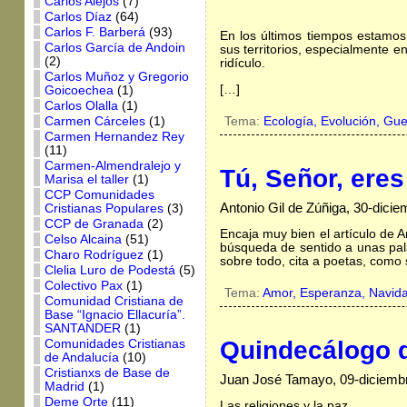
Carlos Alejos
(7)
Carlos Díaz
(64)
Carlos F. Barberá
(93)
En los últimos tiempos estamos 
Carlos García de Andoin
sus territorios, especialmente 
(2)
ridículo.
Carlos Muñoz y Gregorio
[…]
Goicoechea
(1)
Carlos Olalla
(1)
Tema:
Ecología,
Evolución,
Gue
Carmen Cárceles
(1)
Carmen Hernandez Rey
(11)
Carmen-Almendralejo y
Tú, Señor, eres 
Marisa el taller
(1)
CCP Comunidades
Antonio Gil de Zúñiga, 30-dici
Cristianas Populares
(3)
CCP de Granada
(2)
Encaja muy bien el artículo de A
Celso Alcaina
(51)
búsqueda de sentido a unas pala
Charo Rodríguez
(1)
sobre todo, cita a poetas, como 
Clelia Luro de Podestá
(5)
Colectivo Pax
(1)
Tema:
Amor,
Esperanza,
Navid
Comunidad Cristiana de
Base “Ignacio Ellacuría”.
SANTANDER
(1)
Quindecálogo 
Comunidades Cristianas
de Andalucía
(10)
Cristianxs de Base de
Juan José Tamayo, 09-diciemb
Madrid
(1)
Deme Orte
(11)
Las religiones y la paz