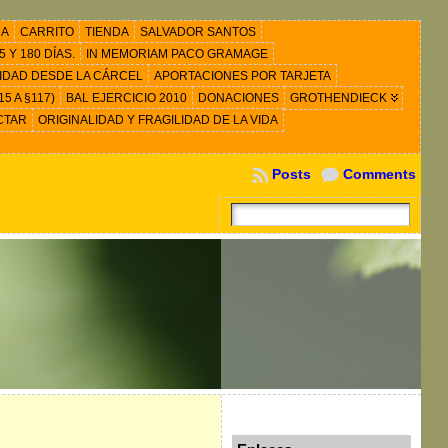
RA
CARRITO
TIENDA
SALVADOR SANTOS
 Y 180 DÍAS.
IN MEMORIAM PACO GRAMAGE
IDAD DESDE LA CÁRCEL
APORTACIONES POR TARJETA
5 A §117)
BAL EJERCICIO 2010
DONACIONES
GROTHENDIECK
CTAR
ORIGINALIDAD Y FRAGILIDAD DE LA VIDA
Posts
Comments