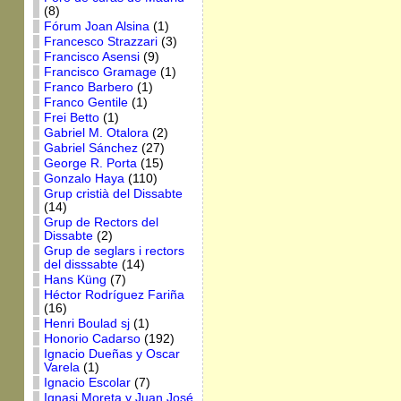
(8)
Fórum Joan Alsina
(1)
Francesco Strazzari
(3)
Francisco Asensi
(9)
Francisco Gramage
(1)
Franco Barbero
(1)
Franco Gentile
(1)
Frei Betto
(1)
Gabriel M. Otalora
(2)
Gabriel Sánchez
(27)
George R. Porta
(15)
Gonzalo Haya
(110)
Grup cristià del Dissabte
(14)
Grup de Rectors del
Dissabte
(2)
Grup de seglars i rectors
del disssabte
(14)
Hans Küng
(7)
Héctor Rodríguez Fariña
(16)
Henri Boulad sj
(1)
Honorio Cadarso
(192)
Ignacio Dueñas y Oscar
Varela
(1)
Ignacio Escolar
(7)
Ignasi Moreta y Juan José