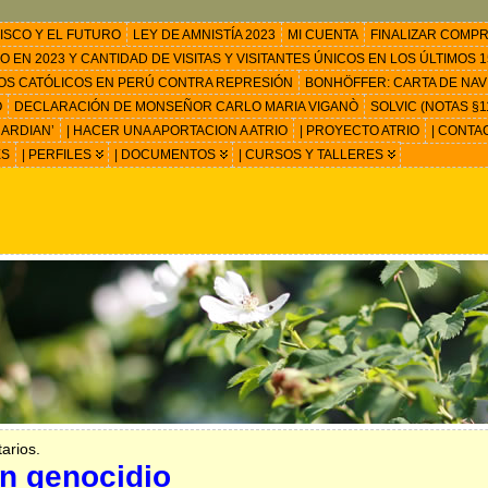
ISCO Y EL FUTURO
LEY DE AMNISTÍA 2023
MI CUENTA
FINALIZAR COMP
EN 2023 Y CANTIDAD DE VISITAS Y VISITANTES ÚNICOS EN LOS ÚLTIMOS 15
OS CATÓLICOS EN PERÚ CONTRA REPRESIÓN
BONHÖFFER: CARTA DE NAV
O
DECLARACIÓN DE MONSEÑOR CARLO MARIA VIGANÒ
SOLVIC (NOTAS §11
ARDIAN’
| HACER UNA APORTACION A ATRIO
| PROYECTO ATRIO
| CONTA
ES
| PERFILES
| DOCUMENTOS
| CURSOS Y TALLERES
arios.
un genocidio