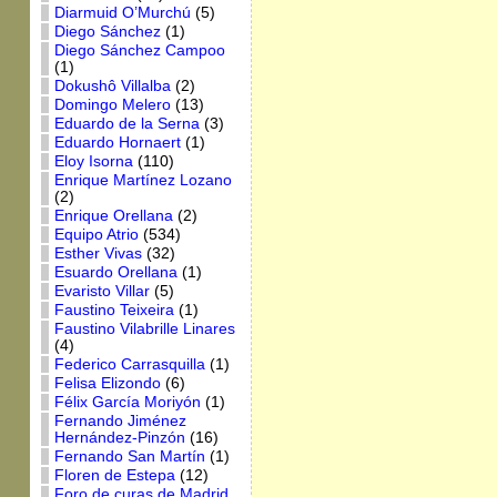
Diarmuid O’Murchú
(5)
Diego Sánchez
(1)
Diego Sánchez Campoo
(1)
Dokushô Villalba
(2)
Domingo Melero
(13)
Eduardo de la Serna
(3)
Eduardo Hornaert
(1)
Eloy Isorna
(110)
Enrique Martínez Lozano
(2)
Enrique Orellana
(2)
Equipo Atrio
(534)
Esther Vivas
(32)
Esuardo Orellana
(1)
Evaristo Villar
(5)
Faustino Teixeira
(1)
Faustino Vilabrille Linares
(4)
Federico Carrasquilla
(1)
Felisa Elizondo
(6)
Félix García Moriyón
(1)
Fernando Jiménez
Hernández-Pinzón
(16)
Fernando San Martín
(1)
Floren de Estepa
(12)
Foro de curas de Madrid