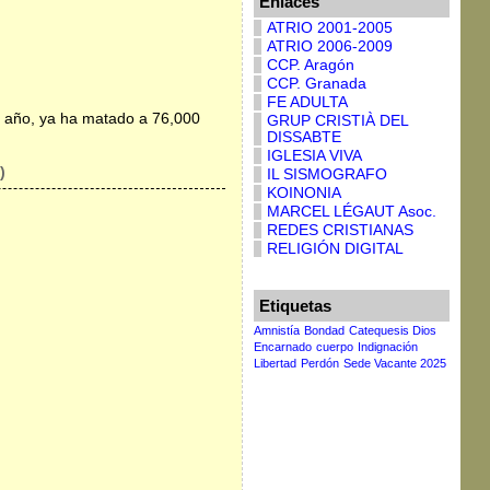
Enlaces
ATRIO 2001-2005
ATRIO 2006-2009
CCP. Aragón
CCP. Granada
FE ADULTA
te año, ya ha matado a 76,000
GRUP CRISTIÀ DEL
DISSABTE
IGLESIA VIVA
 )
IL SISMOGRAFO
KOINONIA
MARCEL LÉGAUT Asoc.
REDES CRISTIANAS
RELIGIÓN DIGITAL
Etiquetas
Amnistía
Bondad
Catequesis Dios
Encarnado
cuerpo
Indignación
Libertad
Perdón
Sede Vacante 2025