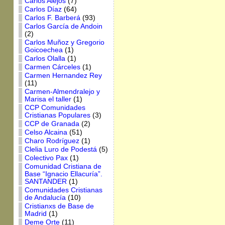
Carlos Alejos
(7)
Carlos Díaz
(64)
Carlos F. Barberá
(93)
Carlos García de Andoin
(2)
Carlos Muñoz y Gregorio
Goicoechea
(1)
Carlos Olalla
(1)
Carmen Cárceles
(1)
Carmen Hernandez Rey
(11)
Carmen-Almendralejo y
Marisa el taller
(1)
CCP Comunidades
Cristianas Populares
(3)
CCP de Granada
(2)
Celso Alcaina
(51)
Charo Rodríguez
(1)
Clelia Luro de Podestá
(5)
Colectivo Pax
(1)
Comunidad Cristiana de
Base “Ignacio Ellacuría”.
SANTANDER
(1)
Comunidades Cristianas
de Andalucía
(10)
Cristianxs de Base de
Madrid
(1)
Deme Orte
(11)