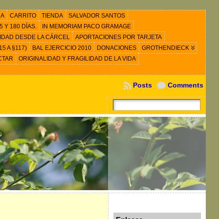
RA
CARRITO
TIENDA
SALVADOR SANTOS
 Y 180 DÍAS.
IN MEMORIAM PACO GRAMAGE
IDAD DESDE LA CÁRCEL
APORTACIONES POR TARJETA
5 A §117)
BAL EJERCICIO 2010
DONACIONES
GROTHENDIECK
CTAR
ORIGINALIDAD Y FRAGILIDAD DE LA VIDA
Posts
Comments