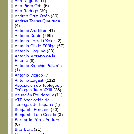
Ana Noguera
(1)
Ana Piera Orts
(6)
Ana Rodrigo
(30)
Andrés Ortiz-Osés
(89)
Andrés Torres Queiruga
(4)
Antonio Aradillas
(41)
Antonio Duato
(299)
Antonio Ferret i Soler
(2)
Antonio Gil de Zúñiga
(67)
Antonio Llaguno
(23)
Antonio Moreno de la
Fuente
(6)
Antonio Sanchis Pallarés
(1)
Antonio Vicedo
(7)
Antonio Zugasti
(112)
Asociación de Teólogas y
Teólogos Juan XXIII
(28)
Asunción Poudereux
(11)
ATE Asociación de
Teólogas de España
(1)
Benjamín Forcano
(23)
Benjamín Lajo Cosido
(3)
Bernardo Pérez Andreo
(6)
Blas Lara
(21)