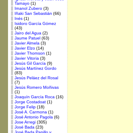
Tamayo
(1)
Imanol Zubero
(3)
Iñaki San Sebastián
(66)
Inés
(1)
Isidoro García Gómez
(43)
Jairo del Agua
(2)
Jaume Patuel
(63)
Javier Almela
(3)
Javier Elzo
(14)
Javier Thomson
(1)
Javier Vitoria
(3)
Jesús Gil García
(9)
Jesús Martínez Gordo
(83)
Jesús Peláez del Rosal
(7)
Jesús Romero Moñivas
(1)
Joaquín García Roca
(16)
Jorge Costadoat
(1)
Jorge Felip
(18)
José A. Carmona
(1)
José Antonio Pagola
(6)
Jose Arregi
(305)
José Bada
(23)
José Bada Panillo y