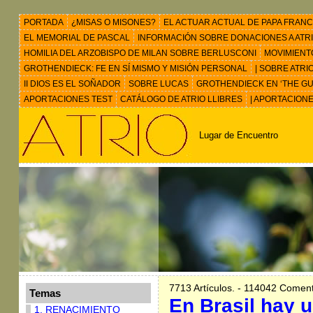
PORTADA
¿MISAS O MISONES?
EL ACTUAR ACTUAL DE PAPA FRANC
EL MEMORIAL DE PASCAL
INFORMACIÓN SOBRE DONACIONES A ATRIO 
HOMILIA DEL ARZOBISPO DE MILAN SOBRE BERLUSCONI
MOVIMIENT
GROTHENDIECK: FE EN SÍ MISMO Y MISIÓN PERSONAL
| SOBRE ATRI
II DIOS ES EL SOÑADOR
SOBRE LUCAS
GROTHENDIECK EN ‘THE GU
APORTACIONES TEST
CATÁLOGO DE ATRIO LLIBRES
| APORTACION
Lugar de Encuentro
7713 Artículos. - 114042 Coment
Temas
En Brasil hay 
1. RENACIMIENTO