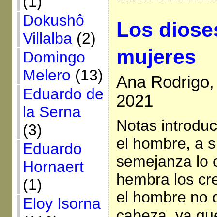
(1)
Dokushô
Los dioses
Villalba
(2)
mujeres
Domingo
Melero
(13)
Ana Rodrigo,
Eduardo de
2021
la Serna
Notas introduc
(3)
el hombre, a 
Eduardo
semejanza lo c
Hornaert
hembra los cr
(1)
el hombre no d
Eloy Isorna
cabeza, ya que