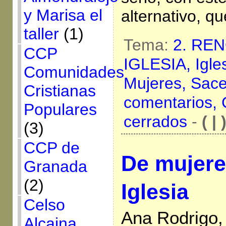
y Marisa el
alternativo, qu
taller
(1)
Tema:
2. RE
CCP
IGLESIA,
Igle
Comunidades
Mujeres,
Sace
Cristianas
comentarios,
Populares
cerrados
-
( | 
(3)
CCP de
De mujere
Granada
(2)
Iglesia
Celso
Ana Rodrigo,
Alcaina