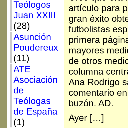
Teólogos
artículo para 
Juan XXIII
gran éxito obt
(28)
futbolistas es
Asunción
primera página
Poudereux
mayores medio
(11)
de otros medio
ATE
columna centra
Asociación
Ana Rodrigo s
de
comentario en e
Teólogas
buzón. AD.
de España
Ayer […]
(1)