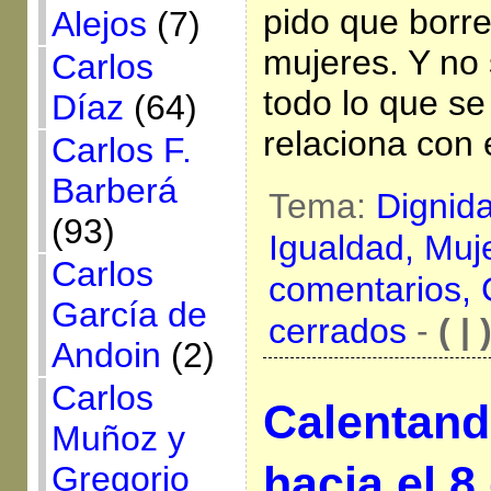
pido que borre
Alejos
(7)
mujeres. Y no s
Carlos
todo lo que s
Díaz
(64)
relaciona con 
Carlos F.
Barberá
Tema:
Dignid
(93)
Igualdad,
Muj
Carlos
comentarios,
García de
cerrados
-
( | 
Andoin
(2)
Carlos
Calentand
Muñoz y
hacia el 8
Gregorio