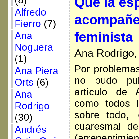
(8)
Que la es
Alfredo
acompañe 
Fierro
(7)
feminista
Ana
Noguera
Ana Rodrigo,
(1)
Por problemas 
Ana Piera
no pudo pub
Orts
(6)
artículo de 
Ana
como todos l
Rodrigo
sobre todo, 
(30)
cuaresmal d
Andrés
(arrepentimi