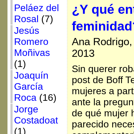
¿Y qué e
Peláez del
Rosal
(7)
feminidad
Jesús
Ana Rodrigo,
Romero
Moñivas
2013
(1)
Sin querer rob
Joaquín
post de Boff T
García
mujeres a part
Roca
(16)
ante la pregu
Jorge
de qué mujer 
Costadoat
parecido nece
(1)