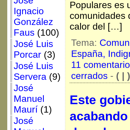
José
Populares es 
Ignacio
comunidades d
González
calor del […]
Faus
(100)
Tema:
Comuni
José Luis
España,
Indi
Porcar
(3)
11 comentario
José Luis
cerrados
-
( | 
Servera
(9)
José
Este gobi
Manuel
Maurí
(1)
acabando 
José