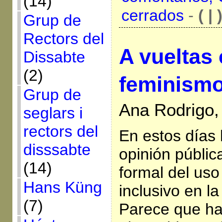
(14)
cerrados
-
( | 
Grup de
Rectors del
A vueltas 
Dissabte
(2)
feminism
Grup de
Ana Rodrigo, 
seglars i
rectors del
En estos días 
disssabte
opinión públic
(14)
formal del uso
Hans Küng
inclusivo en la
(7)
Parece que ha