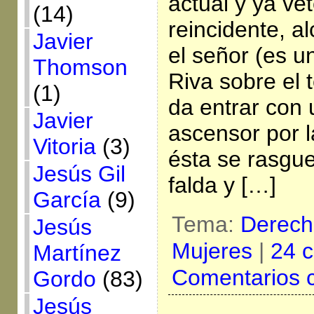
actual y ya v
(14)
reincidente, al
Javier
el señor (es u
Thomson
Riva sobre el 
(1)
da entrar con 
Javier
ascensor por l
Vitoria
(3)
ésta se rasgue
Jesús Gil
falda y […]
García
(9)
Tema:
Derech
Jesús
Mujeres
|
24 c
Martínez
Comentarios 
Gordo
(83)
Jesús