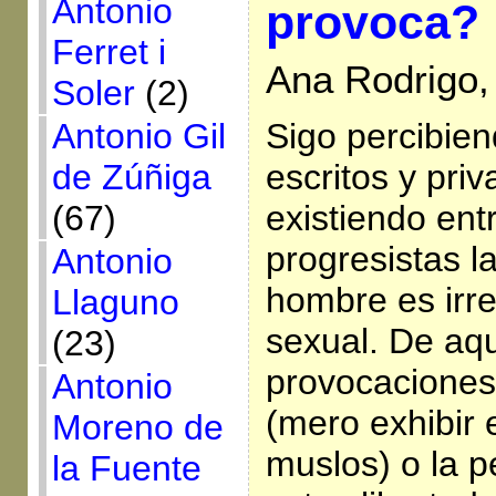
Antonio
provoca?
Ferret i
Ana Rodrigo,
Soler
(2)
Antonio Gil
Sigo percibien
de Zúñiga
escritos y pri
(67)
existiendo ent
progresistas l
Antonio
hombre es irre
Llaguno
sexual. De aqu
(23)
provocaciones
Antonio
(mero exhibir 
Moreno de
muslos) o la p
la Fuente