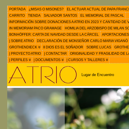
PORTADA
¿MISAS O MISONES?
EL ACTUAR ACTUAL DE PAPA FRANC
CARRITO
TIENDA
SALVADOR SANTOS
EL MEMORIAL DE PASCAL
INFORMACIÓN SOBRE DONACIONES A ATRIO EN 2023 Y CANTIDAD DE VIS
IN MEMORIAM PACO GRAMAGE
HOMILIA DEL ARZOBISPO DE MILAN 
BONHÖFFER: CARTA DE NAVIDAD DESDE LA CÁRCEL
APORTACIONES
| SOBRE ATRIO
DECLARACIÓN DE MONSEÑOR CARLO MARIA VIGANÒ
GROTHENDIECK
II DIOS ES EL SOÑADOR
SOBRE LUCAS
GROTHEN
| PROYECTO ATRIO
| CONTACTAR
ORIGINALIDAD Y FRAGILIDAD DE L
| PERFILES
| DOCUMENTOS
| CURSOS Y TALLERES
Lugar de Encuentro