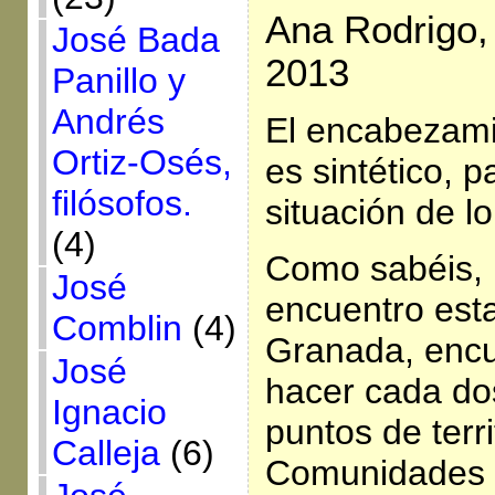
Ana Rodrigo,
José Bada
2013
Panillo y
Andrés
El encabezami
Ortiz-Osés,
es sintético, 
filósofos.
situación de lo
(4)
Como sabéis,
José
encuentro est
Comblin
(4)
Granada, encu
José
hacer cada do
Ignacio
puntos de terri
Calleja
(6)
Comunidades C