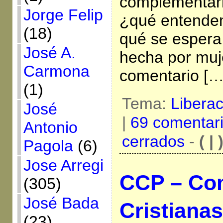
complementarl
Jorge Felip
¿qué entendem
(18)
qué se espera 
José A.
hecha por muj
Carmona
comentario […
(1)
Tema:
Libera
José
|
69 comentar
Antonio
cerrados
-
( | 
Pagola
(6)
Jose Arregi
CCP – Co
(305)
José Bada
Cristiana
(23)