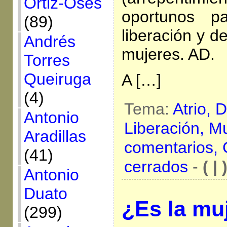
Ortiz-Osés
oportunos pa
(89)
liberación y d
Andrés
mujeres. AD.
Torres
Queiruga
A […]
(4)
Tema:
Atrio,
D
Antonio
Liberación,
Mu
Aradillas
comentarios,
(41)
cerrados
-
( | 
Antonio
Duato
¿Es la mu
(299)