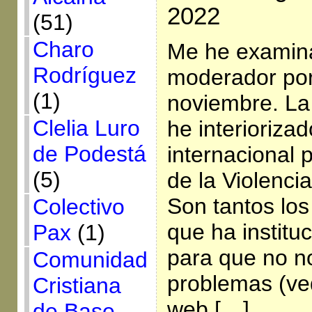
2022
(51)
Charo
Me he examin
Rodríguez
moderador por 
(1)
noviembre. La
Clelia Luro
he interioriza
de Podestá
internacional 
(5)
de la Violencia
Son tantos lo
Colectivo
que ha institu
Pax
(1)
para que no n
Comunidad
problemas (ve
Cristiana
web […]
de Base