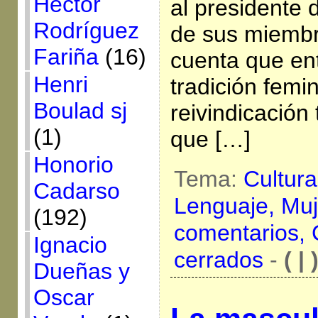
Héctor
al presidente 
Rodríguez
de sus miembr
Fariña
(16)
cuenta que ent
Henri
tradición femin
Boulad sj
reivindicación
(1)
que […]
Honorio
Tema:
Cultur
Cadarso
Lenguaje,
Muj
(192)
comentarios,
Ignacio
cerrados
-
( | 
Dueñas y
Oscar