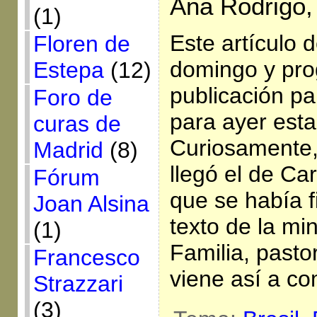
Ana Rodrigo, 
(1)
Este artículo d
Floren de
domingo y pr
Estepa
(12)
publicación p
Foro de
para ayer est
curas de
Curiosamente
Madrid
(8)
llegó el de C
Fórum
que se había f
Joan Alsina
texto de la min
(1)
Familia, pasto
Francesco
viene así a co
Strazzari
(3)