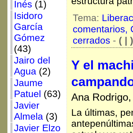
estructura patr
Inés
(1)
Isidoro
Tema:
Libera
García
comentarios,
Gómez
cerrados
-
( | 
(43)
Jairo del
Y el mach
Agua
(2)
campando
Jaume
Patuel
(63)
Ana Rodrigo,
Javier
La últimas, pe
Almela
(3)
antepenúltima
Javier Elzo