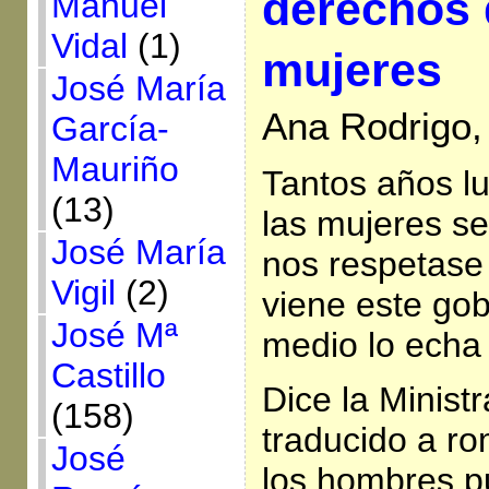
derechos 
Manuel
Vidal
(1)
mujeres
José María
Ana Rodrigo, 
García-
Mauriño
Tantos años l
(13)
las mujeres se
José María
nos respetase
Vigil
(2)
viene este gob
José Mª
medio lo echa 
Castillo
Dice la Minist
(158)
traducido a r
José
los hombres p