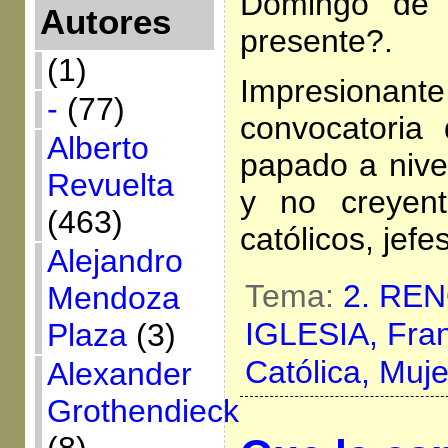
Domingo de
Autores
presente?.
(1)
Impresionant
-
(77)
convocatoria
Alberto
papado a nive
Revuelta
y no creyent
(463)
católicos, jefe
Alejandro
Tema:
2. RE
Mendoza
IGLESIA,
Fra
Plaza
(3)
Católica,
Muje
Alexander
Grothendieck