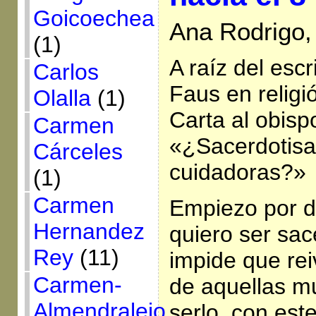
Goicoechea
Ana Rodrigo,
(1)
A raíz del esc
Carlos
Faus en religió
Olalla
(1)
Carta al obis
Carmen
«¿Sacerdotisa
Cárceles
cuidadoras?»
(1)
Carmen
Empiezo por d
Hernandez
quiero ser sac
Rey
(11)
impide que rei
Carmen-
de aquellas m
Almendralejo
serlo, con est