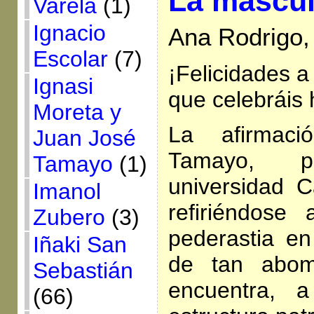
La mascul
Varela
(1)
Ignacio
Ana Rodrigo,
Escolar
(7)
¡Felicidades a
Ignasi
que celebráis 
Moreta y
La afirmac
Juan José
Tamayo, p
Tamayo
(1)
universidad C
Imanol
refiriéndose
Zubero
(3)
pederastia en 
Iñaki San
de tan abomi
Sebastián
encuentra, a
(66)