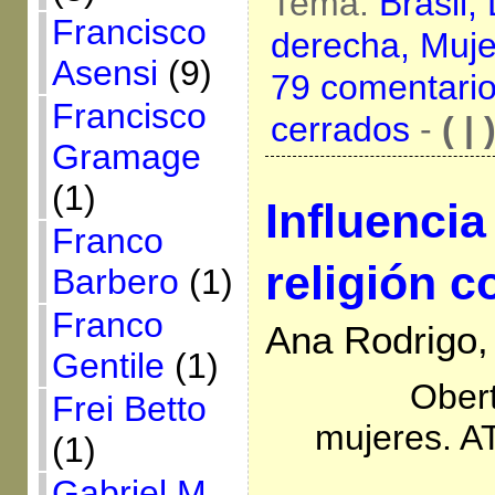
Tema:
Brasil,
Francisco
derecha,
Muje
Asensi
(9)
79 comentari
Francisco
cerrados
-
( | 
Gramage
(1)
Influencia
Franco
religión c
Barbero
(1)
Franco
Ana Rodrigo,
Gentile
(1)
Obert
Frei Betto
mujeres. A
(1)
Gabriel M.