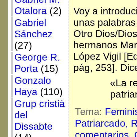
Otalora
(2)
Voy a introduci
unas palabras 
Gabriel
Otro Dios/Dios
Sánchez
hermanos Marí
(27)
López Vigil [E
George R.
pág, 253]. Dic
Porta
(15)
Gonzalo
«La re
Haya
(110)
patria
Grup cristià
Tema:
Femin
del
Patriarcado,
R
Dissabte
comentarios,