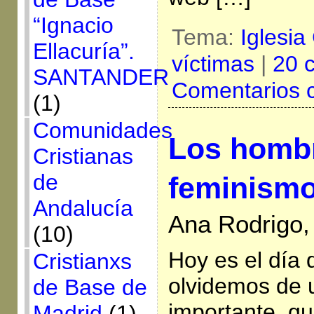
“Ignacio
Tema:
Iglesia
Ellacuría”.
víctimas
|
20 
SANTANDER
Comentarios 
(1)
Comunidades
Los hombr
Cristianas
de
feminism
Andalucía
Ana Rodrigo,
(10)
Hoy es el día 
Cristianxs
olvidemos de 
de Base de
importante, q
Madrid
(1)