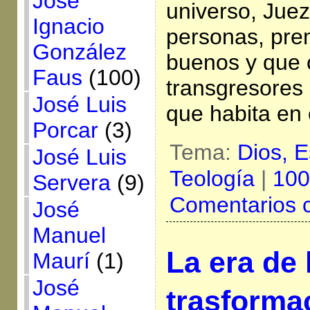
José
universo, Jue
Ignacio
personas, pre
González
buenos y que c
Faus
(100)
transgresores
José Luis
que habita en 
Porcar
(3)
Tema:
Dios,
E
José Luis
Teología
|
100
Servera
(9)
Comentarios 
José
Manuel
La era de
Maurí
(1)
José
trasforma