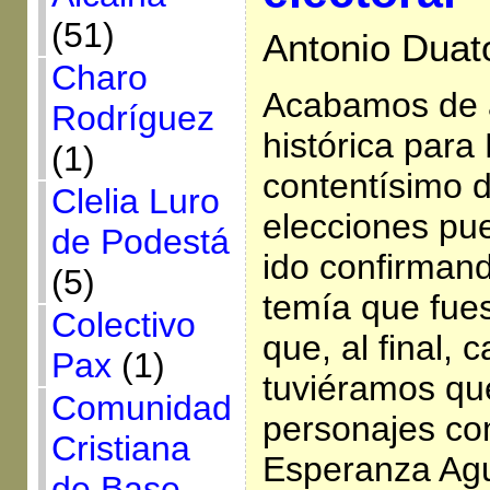
(51)
Antonio Duat
Charo
Acabamos de a
Rodríguez
histórica para
(1)
contentísimo d
Clelia Luro
elecciones pu
de Podestá
ido confirmand
(5)
temía que fue
Colectivo
que, al final, 
Pax
(1)
tuviéramos qu
Comunidad
personajes co
Cristiana
Esperanza Agu
de Base