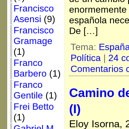
Francisco
enormemente l
Asensi
(9)
española nece
Francisco
De […]
Gramage
Tema:
Españ
(1)
Política
|
24 c
Franco
Comentarios 
Barbero
(1)
Franco
Camino de
Gentile
(1)
Frei Betto
(I)
(1)
Eloy Isorna,
Gabriel M.