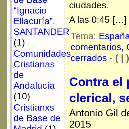
ciudades.
“Ignacio
A las 0:45 […]
Ellacuría”.
SANTANDER
Tema:
Españ
(1)
comentarios,
Comunidades
cerrados
-
( | 
Cristianas
de
Contra el
Andalucía
clerical, 
(10)
Cristianxs
Antonio Gil 
de Base de
2015
Madrid
(1)