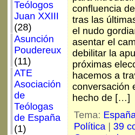
Teólogos
confluencia de
Juan XXIII
tras las últim
(28)
el nudo gordi
Asunción
asentar el ca
Poudereux
debilitar la ap
(11)
próximas elecc
ATE
hacemos a tra
Asociación
conversación e
de
hecho de […]
Teólogas
Tema:
Españ
de España
Política
|
39 c
(1)