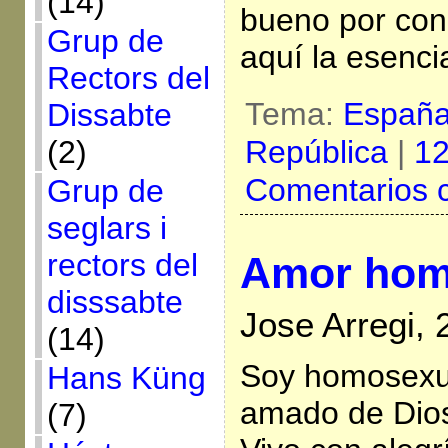
(14)
bueno por con
Grup de
aquí la esenci
Rectors del
Tema:
Españ
Dissabte
República
|
12
(2)
Comentarios 
Grup de
seglars i
rectors del
Amor hom
disssabte
Jose Arregi,
(14)
Soy homosexua
Hans Küng
amado de Dios
(7)