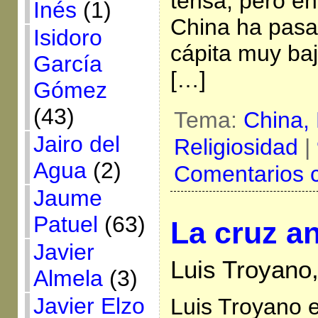
tensa, pero e
Inés
(1)
China ha pasa
Isidoro
cápita muy baj
García
[…]
Gómez
(43)
Tema:
China,
Jairo del
Religiosidad
|
Agua
(2)
Comentarios 
Jaume
Patuel
(63)
La cruz a
Javier
Luis Troyano
Almela
(3)
Javier Elzo
Luis Troyano 