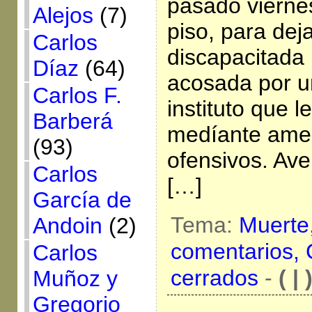
pasado vierne
Alejos
(7)
piso, para dej
Carlos
discapacitada 
Díaz
(64)
acosada por 
Carlos F.
instituto que l
Barberá
medíante ame
(93)
ofensivos. Ave
Carlos
[…]
García de
Tema:
Muerte
Andoin
(2)
comentarios,
Carlos
cerrados
-
( | 
Muñoz y
Gregorio