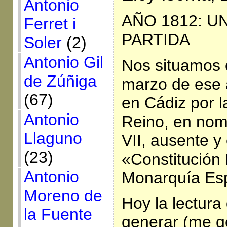
Antonio
AÑO 1812: U
Ferret i
PARTIDA
Soler
(2)
Antonio Gil
Nos situamos 
de Zúñiga
marzo de ese 
(67)
en Cádiz por l
Antonio
Reino, en no
Llaguno
VII, ausente y 
(23)
«Constitución P
Antonio
Monarquía Es
Moreno de
Hoy la lectura
la Fuente
generar (me g