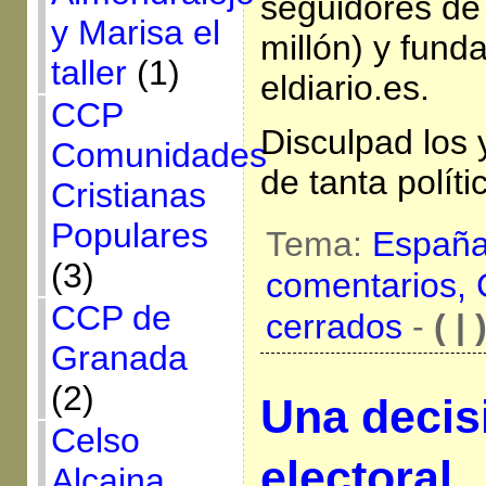
seguidores de
y Marisa el
millón) y fund
taller
(1)
eldiario.es.
CCP
Disculpad los y
Comunidades
de tanta polít
Cristianas
Populares
Tema:
Españ
(3)
comentarios,
CCP de
cerrados
-
( | 
Granada
(2)
Una decis
Celso
electoral
Alcaina