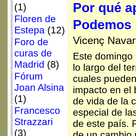
Por qué a
(1)
Floren de
Podemos
Estepa
(12)
Vicenç Navar
Foro de
curas de
Este domingo 
Madrid
(8)
lo largo del ter
Fórum
cuales pueden
Joan Alsina
impacto en el 
(1)
de vida de la 
Francesco
especial de la
Strazzari
de este país. P
(3)
de un cambio 