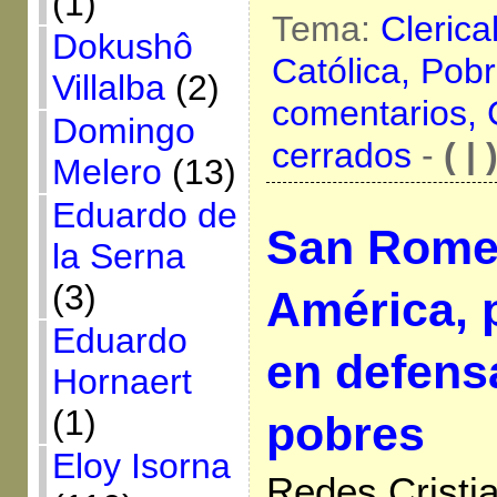
(1)
Tema:
Clerica
Dokushô
Católica,
Pobr
Villalba
(2)
comentarios,
Domingo
cerrados
-
( | 
Melero
(13)
Eduardo de
San Rome
la Serna
(3)
América, p
Eduardo
en defens
Hornaert
(1)
pobres
Eloy Isorna
Redes Cristi