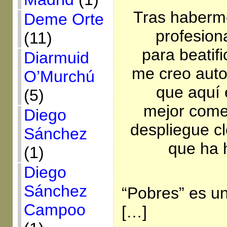
Tras haberme
Deme Orte
profesion
(11)
para beatif
Diarmuid
me creo auto
O’Murchú
que aquí 
(5)
mejor come
Diego
despliegue cl
Sánchez
que ha 
(1)
Diego
Sánchez
“Pobres” es u
Campoo
[…]