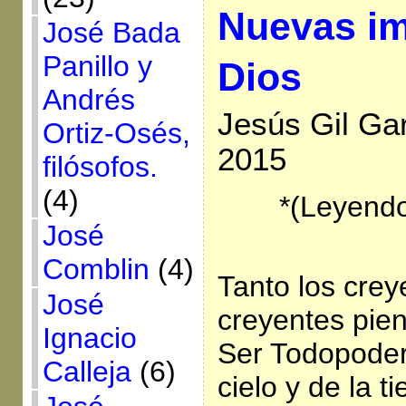
Nuevas i
José Bada
Panillo y
Dios
Andrés
Jesús Gil Ga
Ortiz-Osés,
2015
filósofos.
(4)
*(Leyendo
José
Comblin
(4)
Tanto los cre
José
creyentes pie
Ignacio
Ser Todopoder
Calleja
(6)
cielo y de la t