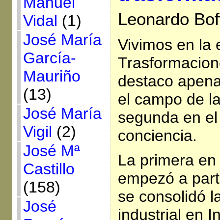
Manuel
Leonardo Bof
Vidal
(1)
José María
Vivimos en la 
García-
Trasformacione
Mauriño
destaco apena
(13)
el campo de l
José María
segunda en el
Vigil
(2)
conciencia.
José Mª
La primera en
Castillo
empezó a part
(158)
se consolidó l
José
industrial en I