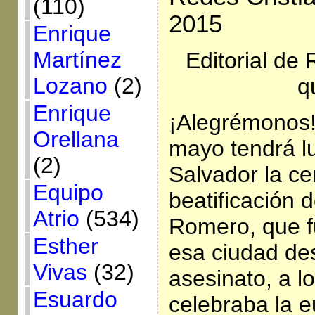
(110)
2015
Enrique
Martínez
Editorial de 
Lozano
(2)
q
Enrique
¡Alegrémonos!
Orellana
mayo tendrá l
(2)
Salvador la c
Equipo
beatificación 
Atrio
(534)
Romero, que f
Esther
esa ciudad de
Vivas
(32)
asesinato, a l
Esuardo
celebraba la e