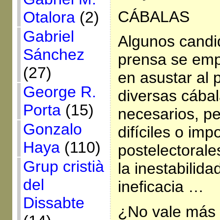
CÁBALAS
Otalora
(2)
Gabriel
Algunos candi
Sánchez
prensa se emp
(27)
en asustar al 
George R.
diversas cábal
Porta
(15)
necesarios, pe
Gonzalo
difíciles o im
Haya
(110)
postelectorale
Grup cristià
la inestabilida
del
ineficacia …
Dissabte
¿No vale más 