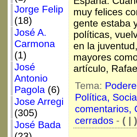
España. Cuand
Jorge Felip
muy felices co
(18)
gente estaba 
José A.
políticas, vuelv
Carmona
en la juventud
(1)
mayores como 
José
artículo, Rafae
Antonio
Tema:
Podere
Pagola
(6)
Política,
Socia
Jose Arregi
comentarios,
(305)
cerrados
-
( | 
José Bada
(23)