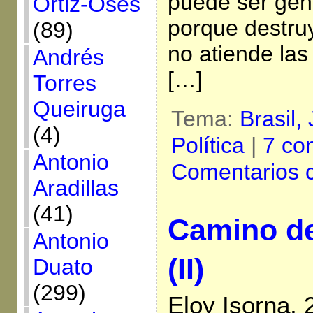
puede ser gene
Ortiz-Osés
porque destru
(89)
no atiende la
Andrés
[…]
Torres
Queiruga
Tema:
Brasil,
(4)
Política
|
7 co
Antonio
Comentarios 
Aradillas
(41)
Camino de
Antonio
(II)
Duato
(299)
Eloy Isorna,