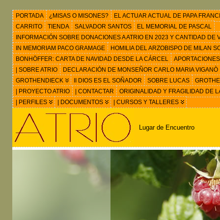
PORTADA
¿MISAS O MISONES?
EL ACTUAR ACTUAL DE PAPA FRANC
CARRITO
TIENDA
SALVADOR SANTOS
EL MEMORIAL DE PASCAL
INFORMACIÓN SOBRE DONACIONES A ATRIO EN 2023 Y CANTIDAD DE VIS
IN MEMORIAM PACO GRAMAGE
HOMILIA DEL ARZOBISPO DE MILAN 
BONHÖFFER: CARTA DE NAVIDAD DESDE LA CÁRCEL
APORTACIONES
| SOBRE ATRIO
DECLARACIÓN DE MONSEÑOR CARLO MARIA VIGANÒ
GROTHENDIECK
II DIOS ES EL SOÑADOR
SOBRE LUCAS
GROTHEN
| PROYECTO ATRIO
| CONTACTAR
ORIGINALIDAD Y FRAGILIDAD DE L
| PERFILES
| DOCUMENTOS
| CURSOS Y TALLERES
Lugar de Encuentro