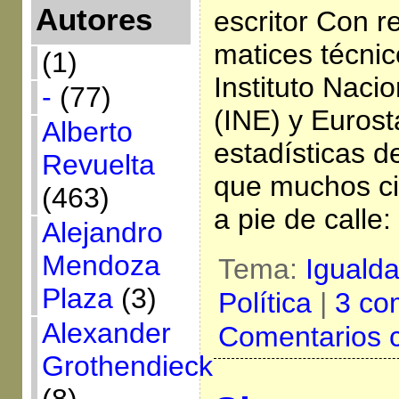
Autores
escritor Con r
matices técnic
(1)
Instituto Naci
-
(77)
(INE) y Eurosta
Alberto
estadísticas d
Revuelta
que muchos c
(463)
a pie de calle:
Alejandro
Mendoza
Tema:
Iguald
Plaza
(3)
Política
|
3 co
Alexander
Comentarios 
Grothendieck