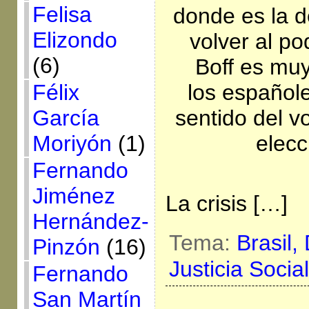
Felisa
donde es la d
Elizondo
volver al p
(6)
Boff es mu
los español
Félix
sentido del v
García
elecc
Moriyón
(1)
Fernando
Jiménez
La crisis […]
Hernández-
Tema:
Brasil,
Pinzón
(16)
Justicia Socia
Fernando
San Martín