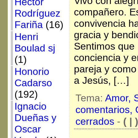
Vivo con alegrí
Héctor
compañero. Es
Rodríguez
convivencia h
Fariña
(16)
gracia y bendi
Henri
Sentimos que 
Boulad sj
conciencia y e
(1)
pareja y com
Honorio
a Jesús, […]
Cadarso
(192)
Tema:
Amor,
Ignacio
comentarios,
Dueñas y
cerrados
-
( | 
Oscar