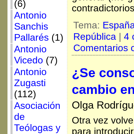
(6)
contradictorio
Antonio
Tema:
Españ
Sanchis
República
|
4 
Pallarés
(1)
Comentarios 
Antonio
Vicedo
(7)
¿Se conso
Antonio
Zugasti
cambio e
(112)
Olga Rodríg
Asociación
de
Otra vez volve
Teólogas y
para introducir