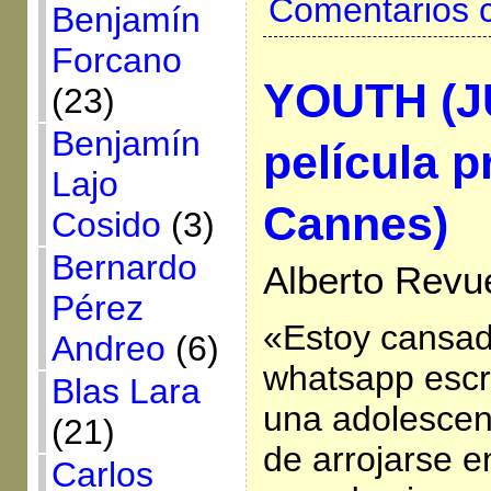
Comentarios 
Benjamín
Forcano
YOUTH (
(23)
Benjamín
película 
Lajo
Cannes)
Cosido
(3)
Bernardo
Alberto Revu
Pérez
«Estoy cansada
Andreo
(6)
whatsapp escr
Blas Lara
una adolescen
(21)
de arrojarse e
Carlos