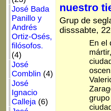
nuestro t
José Bada
Panillo y
Grup de segla
Andrés
disssabte, 2
Ortiz-Osés,
En el
filósofos.
mártir
(4)
ciuda
José
oscen
Comblin
(4)
Valeri
José
Zarag
Ignacio
grupo 
Calleja
(6)
ciuda