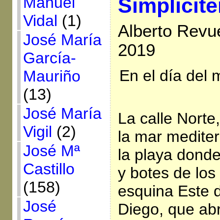
Manuel
Simplicite
Vidal
(1)
Alberto Revue
José María
2019
García-
En el día del m
Mauriño
(13)
José María
La calle Norte
Vigil
(2)
la mar mediter
José Mª
la playa donde
Castillo
y botes de los
(158)
esquina Este de
José
Diego, que abr