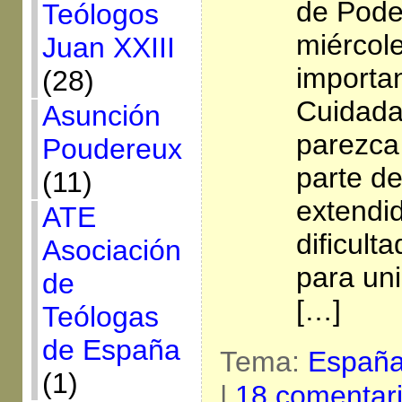
de Pode
Teólogos
miércol
Juan XXIII
importa
(28)
Cuidada
Asunción
parezca 
Poudereux
parte d
(11)
extendid
ATE
dificult
Asociación
para un
de
[…]
Teólogas
de España
Tema:
Españ
(1)
|
18 comentar