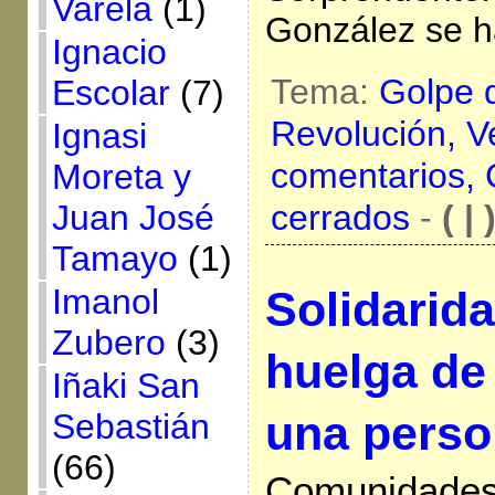
Varela
(1)
González se h
Ignacio
Tema:
Golpe 
Escolar
(7)
Revolución,
V
Ignasi
comentarios,
Moreta y
Juan José
cerrados
-
( | 
Tamayo
(1)
Imanol
Solidarida
Zubero
(3)
huelga de
Iñaki San
Sebastián
una perso
(66)
Comunidades 