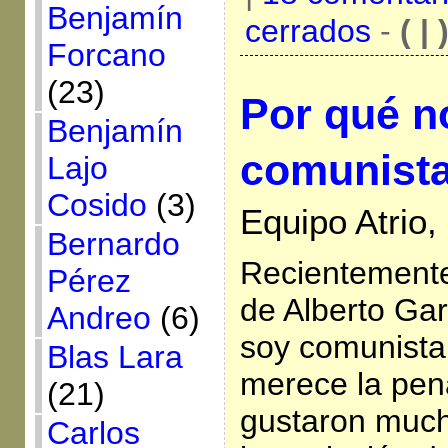
Benjamín
cerrados
-
( | 
Forcano
(23)
Por qué n
Benjamín
comunist
Lajo
Cosido
(3)
Equipo Atrio
Bernardo
Recientemente 
Pérez
de Alberto Gar
Andreo
(6)
soy comunista.
Blas Lara
merece la pen
(21)
gustaron much
Carlos