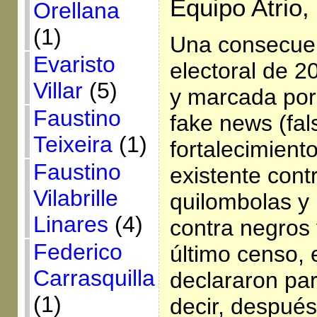
Equipo Atrio
Orellana
(1)
Una consecue
Evaristo
electoral de 2
Villar
(5)
y marcada por
Faustino
fake news (fals
Teixeira
(1)
fortalecimient
Faustino
existente cont
Vilabrille
quilombolas y 
Linares
(4)
contra negros
Federico
último censo, 
Carrasquilla
declararon pa
(1)
decir, despué