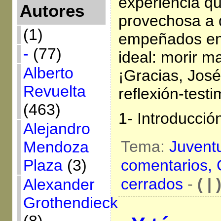
experiencia qu
Autores
provechosa a 
(1)
empeñados en
-
(77)
ideal: morir m
Alberto
¡Gracias, José
Revuelta
reflexión-test
(463)
1- Introducció
Alejandro
Tema:
Juvent
Mendoza
comentarios,
Plaza
(3)
cerrados
-
( | 
Alexander
Grothendieck