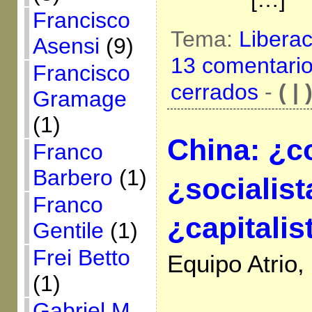
Francisco
Tema:
Libera
Asensi
(9)
13 comentari
Francisco
cerrados
-
( | 
Gramage
(1)
China: ¿c
Franco
Barbero
(1)
¿socialist
Franco
¿capitalis
Gentile
(1)
Frei Betto
Equipo Atrio
(1)
Gabriel M.