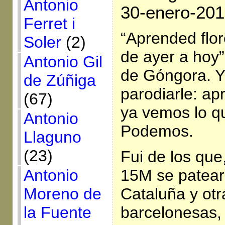
Antonio
30-enero-20
Ferret i
“Aprended flor
Soler
(2)
de ayer a hoy”
Antonio Gil
de Góngora. 
de Zúñiga
parodiarle: ap
(67)
ya vemos lo q
Antonio
Podemos.
Llaguno
(23)
Fui de los que,
15M se patearo
Antonio
Cataluña y otr
Moreno de
barcelonesas,
la Fuente