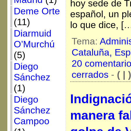
hoy sede de T
Deme Orte
español, un ple
(11)
lo que dice, [
Diarmuid
Tema:
Adminis
O’Murchú
Cataluña,
Esp
(5)
20 comentari
Diego
cerrados
-
( | 
Sánchez
(1)
Indignació
Diego
Sánchez
manera fal
Campoo