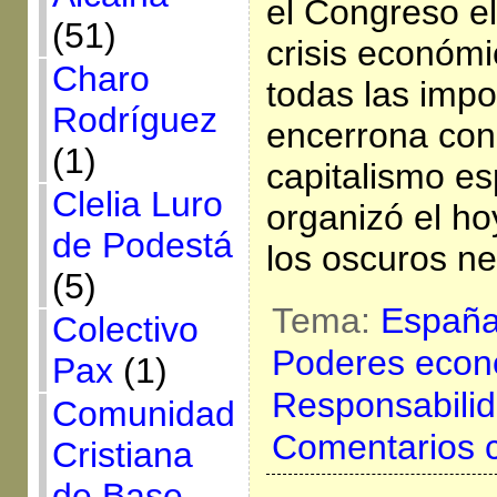
el Congreso el
(51)
crisis económ
Charo
todas las impo
Rodríguez
encerrona con 
(1)
capitalismo es
Clelia Luro
organizó el ho
de Podestá
los oscuros ne
(5)
Tema:
Españ
Colectivo
Poderes econ
Pax
(1)
Responsabili
Comunidad
Comentarios 
Cristiana
de Base