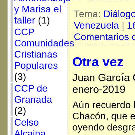
y Marisa el
Tema:
Diálog
taller
(1)
Venezuela
|
1
CCP
Comentarios 
Comunidades
Cristianas
Otra vez
Populares
(3)
Juan García 
CCP de
enero-2019
Granada
Aún recuerdo 
(2)
Chacón, que en
Celso
oyendo desgra
Alcaina