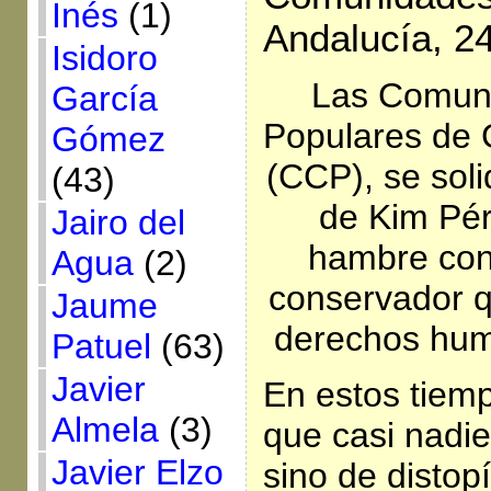
Inés
(1)
Andalucía, 2
Isidoro
Las Comuni
García
Populares de 
Gómez
(CCP), se soli
(43)
de Kim Pér
Jairo del
hambre con
Agua
(2)
conservador q
Jaume
derechos hum
Patuel
(63)
Javier
En estos tiem
Almela
(3)
que casi nadie
Javier Elzo
sino de distop