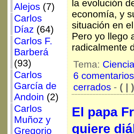
la evolución de
Alejos
(7)
economía, y s
Carlos
situación en e
Díaz
(64)
Pero yo llego 
Carlos F.
radicalmente di
Barberá
(93)
Tema:
Cienci
Carlos
6 comentarios
García de
cerrados
-
( | 
Andoin
(2)
Carlos
El papa F
Muñoz y
quiere di
Gregorio