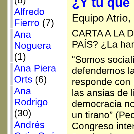
(8)
¿Y tú que
Alfredo
Equipo Atrio
Fierro
(7)
CARTA A LA D
Ana
PAÍS? ¿La han
Noguera
(1)
“Somos social
Ana Piera
defendemos la 
Orts
(6)
responde con b
Ana
las ansias de l
Rodrigo
democracia no 
(30)
un tirano” (Pe
Andrés
Congreso inte