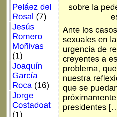
Peláez del
sobre la pede
Rosal
(7)
e
Jesús
Ante los caso
Romero
sexuales en la 
Moñivas
urgencia de r
(1)
creyentes a es
Joaquín
problema, que
García
nuestra reflex
Roca
(16)
que se pueda
Jorge
próximamente 
Costadoat
presidentes [
(1)