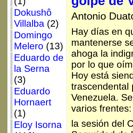
golpe de 
(1)
Dokushô
Antonio Duat
Villalba
(2)
Hay días en qu
Domingo
mantenerse s
Melero
(13)
ahoga la indi
Eduardo de
por lo que oím
la Serna
Hoy está sien
(3)
trascendental 
Eduardo
Venezuela. Se 
Hornaert
varios frentes:
(1)
la sesión del 
Eloy Isorna