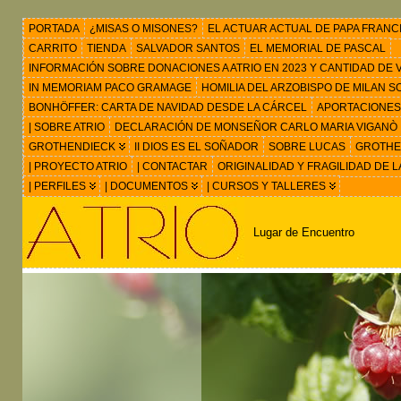
PORTADA
¿MISAS O MISONES?
EL ACTUAR ACTUAL DE PAPA FRANC
CARRITO
TIENDA
SALVADOR SANTOS
EL MEMORIAL DE PASCAL
INFORMACIÓN SOBRE DONACIONES A ATRIO EN 2023 Y CANTIDAD DE VIS
IN MEMORIAM PACO GRAMAGE
HOMILIA DEL ARZOBISPO DE MILAN 
BONHÖFFER: CARTA DE NAVIDAD DESDE LA CÁRCEL
APORTACIONES
| SOBRE ATRIO
DECLARACIÓN DE MONSEÑOR CARLO MARIA VIGANÒ
GROTHENDIECK
II DIOS ES EL SOÑADOR
SOBRE LUCAS
GROTHEN
| PROYECTO ATRIO
| CONTACTAR
ORIGINALIDAD Y FRAGILIDAD DE L
| PERFILES
| DOCUMENTOS
| CURSOS Y TALLERES
Lugar de Encuentro