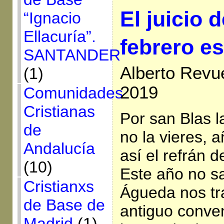
El juicio 
“Ignacio
Ellacuría”.
febrero es
SANTANDER
Alberto Revue
(1)
2019
Comunidades
Cristianas
Por san Blas l
de
no la vieres, 
Andalucía
así el refrán d
(10)
Este año no sa
Cristianxs
Águeda nos tra
de Base de
antiguo conven
Madrid
(1)