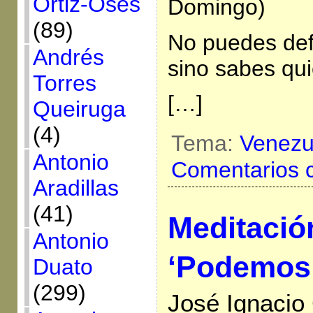
Ortiz-Osés
Domingo)
(89)
No puedes defe
Andrés
sino sabes qu
Torres
[…]
Queiruga
(4)
Tema:
Venezu
Antonio
Comentarios 
Aradillas
(41)
Meditació
Antonio
‘Podemos
Duato
(299)
José Ignacio