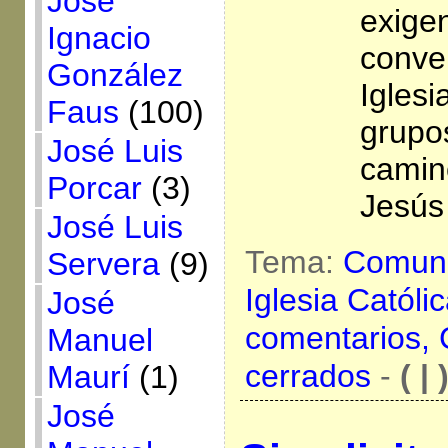
José
exige
Ignacio
conver
González
Iglesi
Faus
(100)
grupo
José Luis
camin
Porcar
(3)
Jesús
José Luis
Tema:
Comuni
Servera
(9)
Iglesia Católi
José
comentarios,
Manuel
cerrados
-
( | 
Maurí
(1)
José