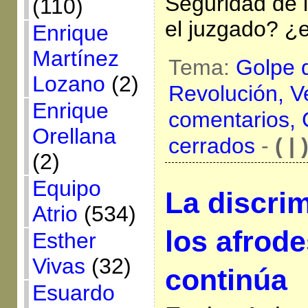
Seguridad de 
(110)
el juzgado? ¿e
Enrique
Martínez
Tema:
Golpe 
Lozano
(2)
Revolución,
V
Enrique
comentarios,
Orellana
cerrados
-
( | 
(2)
Equipo
La discri
Atrio
(534)
los afrod
Esther
Vivas
(32)
continúa
Esuardo