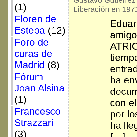
Gustavo Gutiérrez 
(1)
Liberación en 197
Floren de
Eduar
Estepa
(12)
amigo
Foro de
ATRIO
curas de
tiemp
Madrid
(8)
entrad
Fórum
ha en
Joan Alsina
docum
(1)
con e
Francesco
por l
Strazzari
ha lle
(3)
[…]