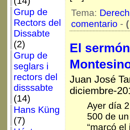
(14)
Grup de
Tema:
Derech
Rectors del
comentario
-
(
Dissabte
(2)
El sermón
Grup de
Montesin
seglars i
rectors del
Juan José Ta
disssabte
diciembre-20
(14)
Ayer día 2
Hans Küng
500 de un
(7)
“marcó el 