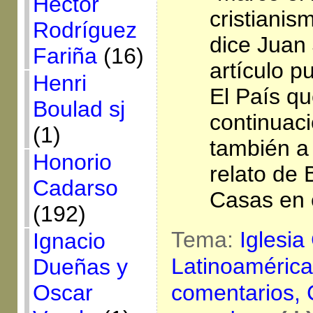
Héctor
cristianis
Rodríguez
dice Juan
Fariña
(16)
artículo p
Henri
El País q
Boulad sj
continuaci
(1)
también a 
Honorio
relato de 
Cadarso
Casas en 
(192)
Tema:
Iglesia
Ignacio
Latinoaméric
Dueñas y
comentarios,
Oscar