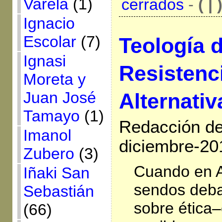
Varela
(1)
cerrados
-
( | 
Ignacio
Escolar
(7)
Teología d
Ignasi
Resistenc
Moreta y
Juan José
Alternativ
Tamayo
(1)
Redacción de 
Imanol
diciembre-20
Zubero
(3)
Cuando en A
Iñaki San
sendos deba
Sebastián
sobre ética–
(66)