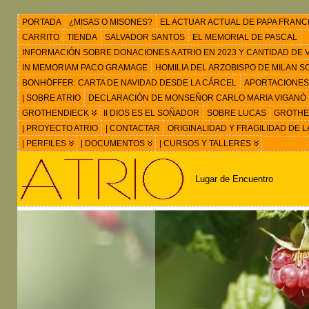
PORTADA
¿MISAS O MISONES?
EL ACTUAR ACTUAL DE PAPA FRANC
CARRITO
TIENDA
SALVADOR SANTOS
EL MEMORIAL DE PASCAL
INFORMACIÓN SOBRE DONACIONES A ATRIO EN 2023 Y CANTIDAD DE VIS
IN MEMORIAM PACO GRAMAGE
HOMILIA DEL ARZOBISPO DE MILAN 
BONHÖFFER: CARTA DE NAVIDAD DESDE LA CÁRCEL
APORTACIONES
| SOBRE ATRIO
DECLARACIÓN DE MONSEÑOR CARLO MARIA VIGANÒ
GROTHENDIECK
II DIOS ES EL SOÑADOR
SOBRE LUCAS
GROTHEN
| PROYECTO ATRIO
| CONTACTAR
ORIGINALIDAD Y FRAGILIDAD DE L
| PERFILES
| DOCUMENTOS
| CURSOS Y TALLERES
Lugar de Encuentro