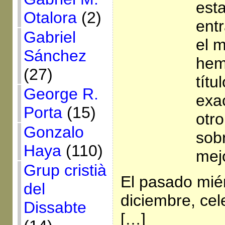
est
Otalora
(2)
entr
Gabriel
el 
Sánchez
hem
(27)
títu
George R.
exa
Porta
(15)
otr
Gonzalo
sob
Haya
(110)
mejo
Grup cristià
El pasado mié
del
diciembre, ce
Dissabte
[…]