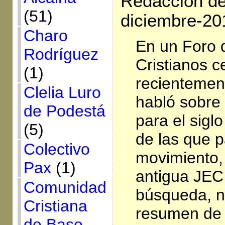
Redacción de 
(51)
diciembre-20
Charo
En un Foro 
Rodríguez
Cristianos c
(1)
recientement
Clelia Luro
habló sobre 
de Podestá
para el sigl
(5)
de las que p
Colectivo
movimiento,
Pax
(1)
antigua JEC
Comunidad
búsqueda, n
Cristiana
resumen de 
de Base