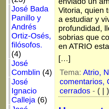
enviado un ami
José Bada
Vitoria, quien 
Panillo y
a estudiar y vi
Andrés
profundidad, l
Ortiz-Osés,
sobrias que co
filósofos.
en ATRIO est
(4)
[…]
José
Tema:
Atrio,
N
Comblin
(4)
comentarios,
José
cerrados
-
( | 
Ignacio
Calleja
(6)