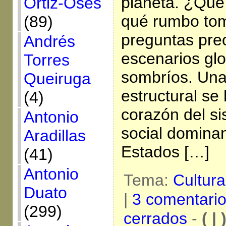
planeta. ¿Qué
Ortiz-Osés
qué rumbo tom
(89)
preguntas pre
Andrés
escenarios gl
Torres
sombríos. Una
Queiruga
estructural se 
(4)
corazón del s
Antonio
social domina
Aradillas
Estados […]
(41)
Antonio
Tema:
Cultur
Duato
|
3 comentari
(299)
cerrados
-
( | 