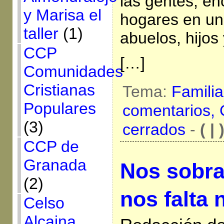
las gentes, en
y Marisa el
hogares en un
taller
(1)
abuelos, hijos 
CCP
[…]
Comunidades
Cristianas
Tema:
Famili
Populares
comentarios,
(3)
cerrados
-
( | 
CCP de
Granada
Nos sobra
(2)
nos falta 
Celso
Alcaina