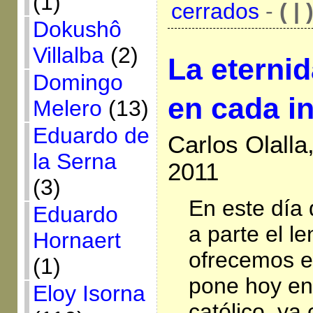
(1)
cerrados
-
( | 
Dokushô
Villalba
(2)
La eterni
Domingo
en cada i
Melero
(13)
Eduardo de
Carlos Olalla
la Serna
2011
(3)
En este día
Eduardo
a parte el l
Hornaert
ofrecemos e
(1)
pone hoy en
Eloy Isorna
católico, ya