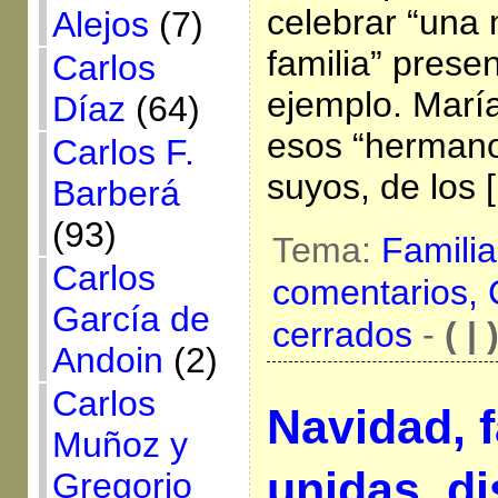
celebrar “una 
Alejos
(7)
familia” pres
Carlos
ejemplo. María
Díaz
(64)
esos “herman
Carlos F.
suyos, de los 
Barberá
(93)
Tema:
Famili
Carlos
comentarios,
García de
cerrados
-
( | 
Andoin
(2)
Carlos
Navidad, f
Muñoz y
unidas, d
Gregorio