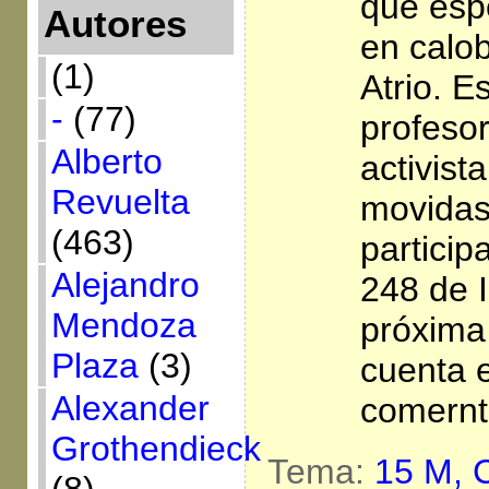
que esp
Autores
en calo
(1)
Atrio. E
-
(77)
profeso
Alberto
activist
Revuelta
movidas
(463)
partici
Alejandro
248 de I
Mendoza
próxima
Plaza
(3)
cuenta 
Alexander
comernt
Grothendieck
Tema:
15 M,
C