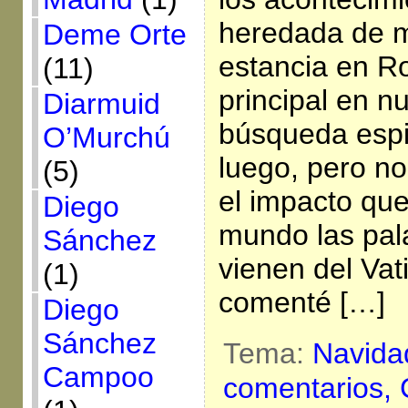
heredada de m
Deme Orte
estancia en R
(11)
principal en n
Diarmuid
búsqueda espir
O’Murchú
luego, pero n
(5)
el impacto que
Diego
mundo las pal
Sánchez
vienen del Vat
(1)
comenté […]
Diego
Sánchez
Tema:
Navida
Campoo
comentarios,