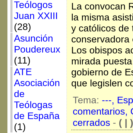
Teólogos
La convocan R
Juan XXIII
la misma asis
(28)
y católicos de
Asunción
conservadora 
Poudereux
Los obispos ac
(11)
mirada puesta
ATE
gobierno de E
Asociación
que legislen 
de
Tema:
---,
Es
Teólogas
comentarios,
de España
cerrados
-
( | 
(1)