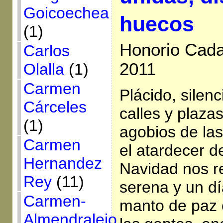
Goicoechea
huecos
(1)
Honorio Cada
Carlos
2011
Olalla
(1)
Carmen
Plácido, silenc
Cárceles
calles y plazas
(1)
agobios de la
Carmen
el atardecer 
Hernandez
Navidad nos r
Rey
(11)
serena y un dí
Carmen-
manto de paz c
Almendralejo