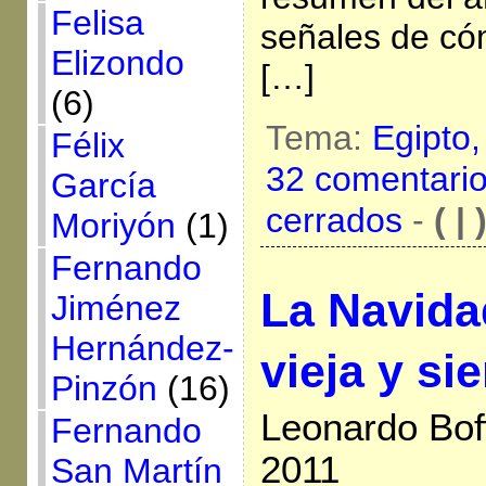
Felisa
señales de có
Elizondo
[…]
(6)
Tema:
Egipto
Félix
32 comentari
García
cerrados
-
( | 
Moriyón
(1)
Fernando
La Navida
Jiménez
Hernández-
vieja y s
Pinzón
(16)
Leonardo Bof
Fernando
2011
San Martín