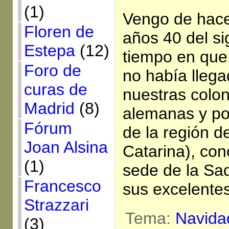
(1)
Vengo de hace
Floren de
años 40 del si
Estepa
(12)
tiempo en que
Foro de
no había llega
curas de
nuestras coloni
Madrid
(8)
alemanas y po
Fórum
de la región d
Joan Alsina
Catarina), con
(1)
sede de la Sad
Francesco
sus excelente
Strazzari
Tema:
Navida
(3)