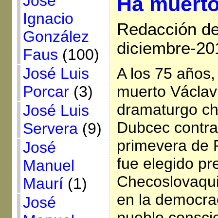
José
Ha muerto
Ignacio
Redacción de 
González
diciembre-20
Faus
(100)
A los 75 años
José Luis
muerto Václav 
Porcar
(3)
dramaturgo ch
José Luis
Dubcec contra 
Servera
(9)
primevera de 
José
fue elegido pr
Manuel
Checoslovaqui
Maurí
(1)
en la democrac
José
pueblo conscien