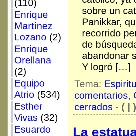
(110)
sobre un ca
Enrique
Panikkar, q
Martínez
recorrido pe
Lozano
(2)
de búsqueda
Enrique
abandonar su
Orellana
Y logró […]
(2)
Equipo
Tema:
Espirit
Atrio
(534)
comentarios,
Esther
cerrados
-
( | 
Vivas
(32)
Esuardo
La estatua