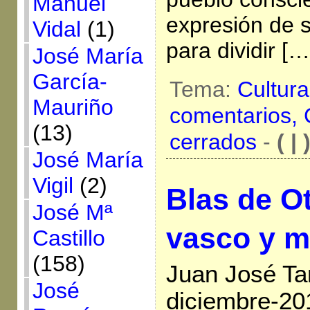
Manuel
expresión de s
Vidal
(1)
para dividir […
José María
García-
Tema:
Cultur
Mauriño
comentarios,
(13)
cerrados
-
( | 
José María
Vigil
(2)
Blas de O
José Mª
vasco y mí
Castillo
(158)
Juan José Ta
José
diciembre-20