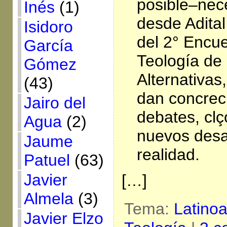
posible–nece
Inés
(1)
desde Adital
Isidoro
del 2° Encue
García
Teología de 
Gómez
Alternativa
(43)
dan concrec
Jairo del
debates, cl
Agua
(2)
nuevos desa
Jaume
realidad.
Patuel
(63)
Javier
[…]
Almela
(3)
Tema:
Latino
Javier Elzo