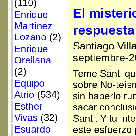
(110)
El misteri
Enrique
Martínez
respuesta 
Lozano
(2)
Santiago Vill
Enrique
septiembre-2
Orellana
(2)
Teme Santi que
Equipo
sobre No-teís
Atrio
(534)
sin haberlo ru
Esther
sacar conclusi
Vivas
(32)
Santi. Y tu in
Esuardo
este esfuerzo