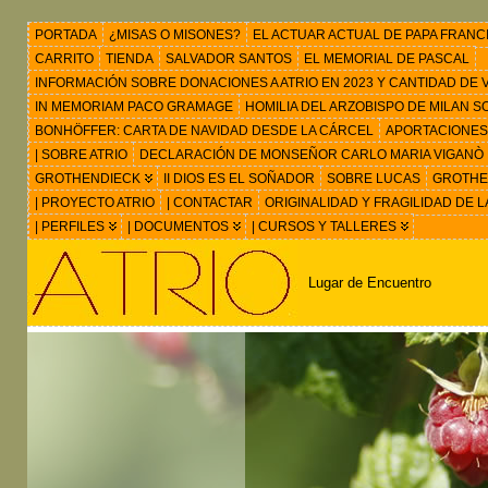
PORTADA
¿MISAS O MISONES?
EL ACTUAR ACTUAL DE PAPA FRANC
CARRITO
TIENDA
SALVADOR SANTOS
EL MEMORIAL DE PASCAL
INFORMACIÓN SOBRE DONACIONES A ATRIO EN 2023 Y CANTIDAD DE VIS
IN MEMORIAM PACO GRAMAGE
HOMILIA DEL ARZOBISPO DE MILAN 
BONHÖFFER: CARTA DE NAVIDAD DESDE LA CÁRCEL
APORTACIONES
| SOBRE ATRIO
DECLARACIÓN DE MONSEÑOR CARLO MARIA VIGANÒ
GROTHENDIECK
II DIOS ES EL SOÑADOR
SOBRE LUCAS
GROTHEN
| PROYECTO ATRIO
| CONTACTAR
ORIGINALIDAD Y FRAGILIDAD DE L
| PERFILES
| DOCUMENTOS
| CURSOS Y TALLERES
Lugar de Encuentro