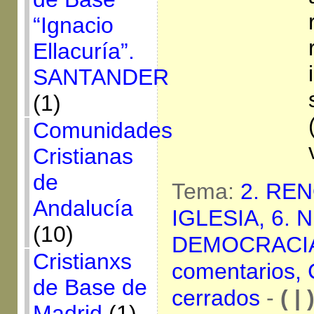
“Ignacio
Ellacuría”.
SANTANDER
(1)
Comunidades
Cristianas
de
Tema:
2. RE
Andalucía
IGLESIA,
6. 
(10)
DEMOCRACI
Cristianxs
comentarios,
de Base de
cerrados
-
( | 
Madrid
(1)