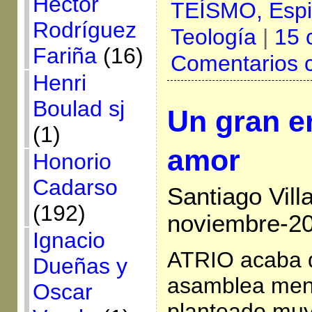
Héctor
TEÍSMO,
Espi
Rodríguez
Teología
|
15 
Fariña
(16)
Comentarios 
Henri
Boulad sj
Un gran er
(1)
amor
Honorio
Cadarso
Santiago Vill
(192)
noviembre-2
Ignacio
ATRIO acaba d
Dueñas y
asamblea men
Oscar
planteado muy 