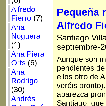
(8)
Alfredo
Pequeña r
Fierro
(7)
Alfredo Fi
Ana
Noguera
Santiago Vill
(1)
septiembre-2
Ana Piera
Aunque son mu
Orts
(6)
pendientes de 
Ana
ellos otro de A
Rodrigo
veréis pronto)
(30)
aparezca pront
Andrés
Santiago, que 