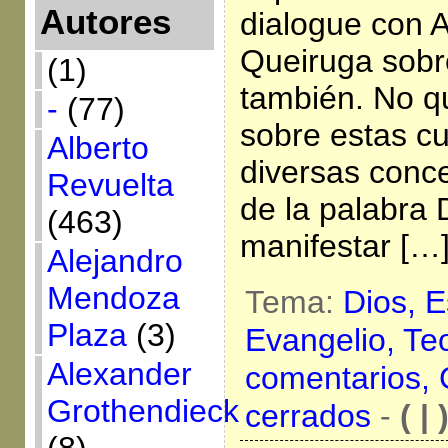
Autores
dialogue con 
Queiruga sobre
(1)
también. No 
-
(77)
sobre estas c
Alberto
diversas conce
Revuelta
de la palabra 
(463)
manifestar […
Alejandro
Mendoza
Tema:
Dios,
E
Plaza
(3)
Evangelio,
Te
Alexander
comentarios,
Grothendieck
cerrados
-
( | 