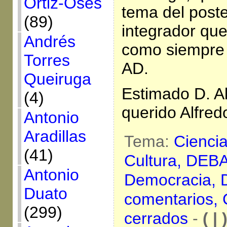
Ortiz-Osés
tema del post
(89)
integrador qu
Andrés
como siempre 
Torres
AD.
Queiruga
Estimado D. Al
(4)
querido Alfre
Antonio
Aradillas
Tema:
Cienci
(41)
Cultura,
DEBA
Antonio
Democracia,
Duato
comentarios,
(299)
cerrados
-
( | 