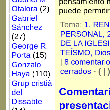
pensamiento m
Otalora
(2)
puede permitir
Gabriel
Tema:
1. RE
Sánchez
PERSONAL,
(27)
DE LA IGLES
George R.
TEÍSMO,
Dio
Porta
(15)
|
8 comentari
Gonzalo
cerrados
-
( | 
Haya
(110)
Grup cristià
Comentari
del
Dissabte
presentac