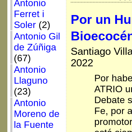
Antonio
Ferret i
Por un H
Soler
(2)
Bioecocén
Antonio Gil
de Zúñiga
Santiago Vill
(67)
2022
Antonio
Por habe
Llaguno
ATRIO u
(23)
Debate s
Antonio
Fe, por 
Moreno de
promoto
la Fuente