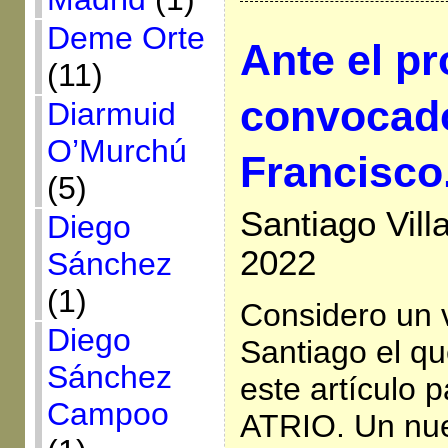
Deme Orte
Ante el p
(11)
convocado
Diarmuid
O’Murchú
Francisco
(5)
Santiago Vill
Diego
2022
Sánchez
(1)
Considero un 
Diego
Santiago el q
Sánchez
este artículo p
Campoo
ATRIO. Un nue