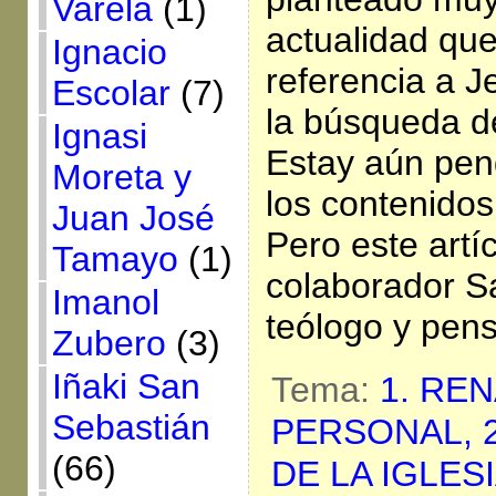
Varela
(1)
actualidad que
Ignacio
referencia a 
Escolar
(7)
la búsqueda de
Ignasi
Estay aún pen
Moreta y
los contenidos
Juan José
Pero este artí
Tamayo
(1)
colaborador Sa
Imanol
teólogo y pen
Zubero
(3)
Iñaki San
Tema:
1. RE
Sebastián
PERSONAL,
(66)
DE LA IGLES