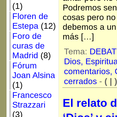
(1)
Podremos senti
Floren de
cosas pero no
Estepa
(12)
debemos a un
Foro de
más […]
curas de
Tema:
DEBAT
Madrid
(8)
Dios,
Espiritu
Fórum
comentarios,
Joan Alsina
cerrados
-
( | 
(1)
Francesco
El relato 
Strazzari
(3)