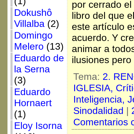
(1)
por cerrado el
Dokushô
libro del que e
Villalba
(2)
este artículo 
Domingo
acuerdo. Y cr
Melero
(13)
animar a todos 
Eduardo de
ilusiones pero
la Serna
Tema:
2. RE
(3)
IGLESIA,
Crít
Eduardo
Inteligencia,
J
Hornaert
Sinodalidad
|
(1)
Comentarios 
Eloy Isorna