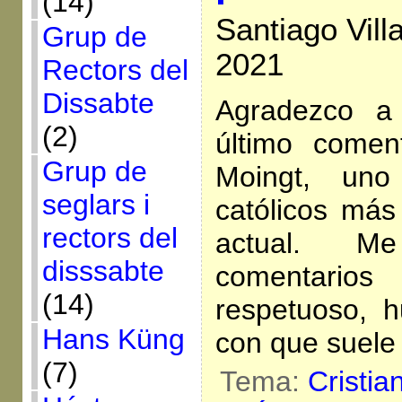
(14)
Santiago Vill
Grup de
2021
Rectors del
Dissabte
Agradezco a
(2)
último comen
Grup de
Moingt, uno
seglars i
católicos más 
rectors del
actual. M
disssabte
comentarios
(14)
respetuoso, h
Hans Küng
con que suele
(7)
Tema:
Cristia