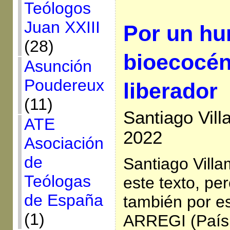
Teólogos
Juan XXIII
Por un h
(28)
bioecocén
Asunción
Poudereux
liberador
(11)
Santiago Vil
ATE
2022
Asociación
de
Santiago Vill
Teólogas
este texto, pe
de España
también por e
(1)
ARREGI (País