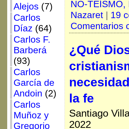
NO-TEÍSMO,
Alejos
(7)
Nazaret
|
19 c
Carlos
Comentarios 
Díaz
(64)
Carlos F.
¿Qué Dio
Barberá
(93)
cristiani
Carlos
necesidad
García de
Andoin
(2)
la fe
Carlos
Santiago Vil
Muñoz y
2022
Gregorio