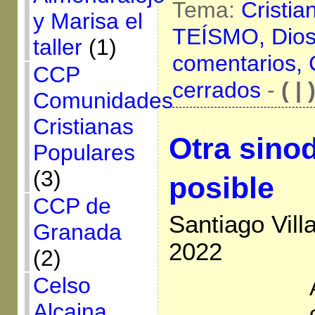
Tema:
Cristia
y Marisa el
TEÍSMO,
Dio
taller
(1)
comentarios,
CCP
cerrados
-
( | 
Comunidades
Cristianas
Otra sino
Populares
(3)
posible
CCP de
Santiago Vill
Granada
2022
(2)
Celso
Alcaina