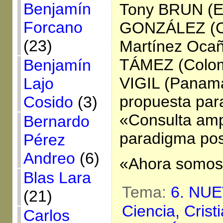
Benjamín
Tony BRUN (E
Forcano
GONZÁLEZ (C
(23)
Martínez Ocañ
TÁMEZ (Colom
Benjamín
VIGIL (Panamá
Lajo
propuesta par
Cosido
(3)
«Consulta amp
Bernardo
paradigma post
Pérez
Andreo
(6)
«Ahora somos
Blas Lara
Tema:
6. NU
(21)
Ciencia,
Crist
Carlos