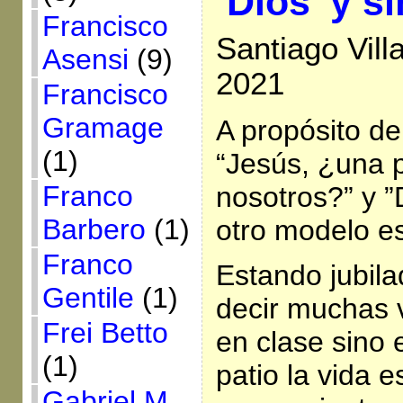
‘Dios’ y s
Francisco
Santiago Vil
Asensi
(9)
2021
Francisco
Gramage
A propósito de 
(1)
“Jesús, ¿una
Franco
nosotros?” y 
Barbero
(1)
otro modelo es
Franco
Estando jubil
Gentile
(1)
decir muchas 
Frei Betto
en clase sino e
(1)
patio la vida e
Gabriel M.