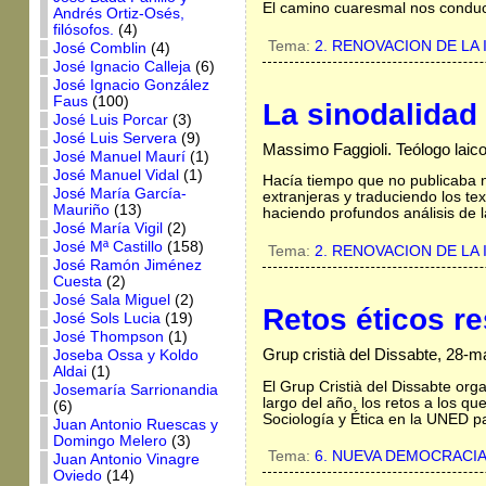
El camino cuaresmal nos conduce
Andrés Ortiz-Osés,
filósofos.
(4)
Tema:
2. RENOVACION DE LA 
José Comblin
(4)
José Ignacio Calleja
(6)
José Ignacio González
Faus
(100)
La sinodalidad 
José Luis Porcar
(3)
José Luis Servera
(9)
Massimo Faggioli. Teólogo laic
José Manuel Maurí
(1)
José Manuel Vidal
(1)
Hacía tiempo que no publicaba n
José María García-
extranjeras y traduciendo los te
Mauriño
(13)
haciendo profundos análisis de l
José María Vigil
(2)
José Mª Castillo
(158)
Tema:
2. RENOVACION DE LA 
José Ramón Jiménez
Cuesta
(2)
José Sala Miguel
(2)
Retos éticos re
José Sols Lucia
(19)
José Thompson
(1)
Grup cristià del Dissabte, 28-
Joseba Ossa y Koldo
Aldai
(1)
El Grup Cristià del Dissabte org
Josemaría Sarrionandia
largo del año, los retos a los q
(6)
Sociología y Ética en la UNED p
Juan Antonio Ruescas y
Domingo Melero
(3)
Tema:
6. NUEVA DEMOCRACI
Juan Antonio Vinagre
Oviedo
(14)