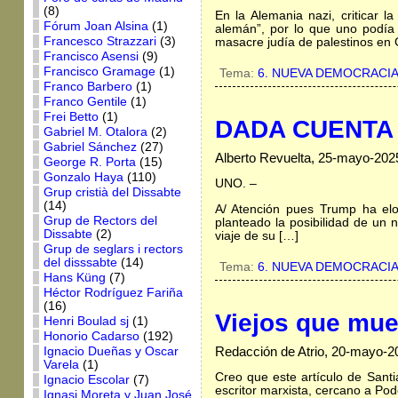
(8)
En la Alemania nazi, criticar 
Fórum Joan Alsina
(1)
alemán”, por lo que uno podía s
Francesco Strazzari
(3)
masacre judía de palestinos en
Francisco Asensi
(9)
Francisco Gramage
(1)
Tema:
6. NUEVA DEMOCRACI
Franco Barbero
(1)
Franco Gentile
(1)
Frei Betto
(1)
DADA CUENTA Y
Gabriel M. Otalora
(2)
Gabriel Sánchez
(27)
Alberto Revuelta, 25-mayo-202
George R. Porta
(15)
Gonzalo Haya
(110)
UNO. –
Grup cristià del Dissabte
(14)
A/ Atención pues Trump ha elo
Grup de Rectors del
planteado la posibilidad de un 
Dissabte
(2)
viaje de su […]
Grup de seglars i rectors
del disssabte
(14)
Tema:
6. NUEVA DEMOCRACI
Hans Küng
(7)
Héctor Rodríguez Fariña
(16)
Viejos que mue
Henri Boulad sj
(1)
Honorio Cadarso
(192)
Redacción de Atrio, 20-mayo-2
Ignacio Dueñas y Oscar
Varela
(1)
Creo que este artículo de Sant
Ignacio Escolar
(7)
escritor marxista, cercano a Po
Ignasi Moreta y Juan José