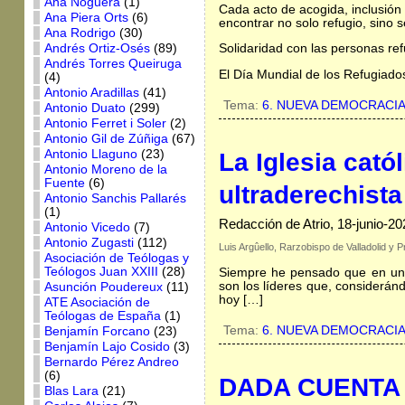
Ana Noguera
(1)
Cada acto de acogida, inclusión
Ana Piera Orts
(6)
encontrar no solo refugio, sino 
Ana Rodrigo
(30)
Andrés Ortiz-Osés
(89)
Solidaridad con las personas re
Andrés Torres Queiruga
El Día Mundial de los Refugiado
(4)
Antonio Aradillas
(41)
Tema:
6. NUEVA DEMOCRACI
Antonio Duato
(299)
Antonio Ferret i Soler
(2)
Antonio Gil de Zúñiga
(67)
Antonio Llaguno
(23)
La Iglesia cató
Antonio Moreno de la
Fuente
(6)
ultraderechista
Antonio Sanchis Pallarés
(1)
Redacción de Atrio, 18-junio-20
Antonio Vicedo
(7)
Antonio Zugasti
(112)
Luis Argûello, Rarzobispo de Valladolid y 
Asociación de Teólogas y
Teólogos Juan XXIII
(28)
Siempre he pensado que en una s
son los líderes que, considerán
Asunción Poudereux
(11)
hoy […]
ATE Asociación de
Teólogas de España
(1)
Tema:
6. NUEVA DEMOCRACI
Benjamín Forcano
(23)
Benjamín Lajo Cosido
(3)
Bernardo Pérez Andreo
(6)
DADA CUENTA Y
Blas Lara
(21)