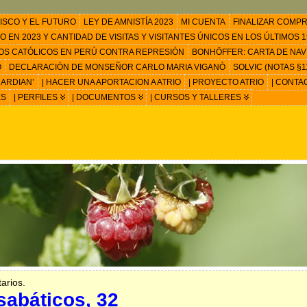
ISCO Y EL FUTURO
LEY DE AMNISTÍA 2023
MI CUENTA
FINALIZAR COMP
EN 2023 Y CANTIDAD DE VISITAS Y VISITANTES ÚNICOS EN LOS ÚLTIMOS 15
OS CATÓLICOS EN PERÚ CONTRA REPRESIÓN
BONHÖFFER: CARTA DE NAV
O
DECLARACIÓN DE MONSEÑOR CARLO MARIA VIGANÒ
SOLVIC (NOTAS §11
ARDIAN’
| HACER UNA APORTACION A ATRIO
| PROYECTO ATRIO
| CONTA
ES
| PERFILES
| DOCUMENTOS
| CURSOS Y TALLERES
arios.
abáticos, 32