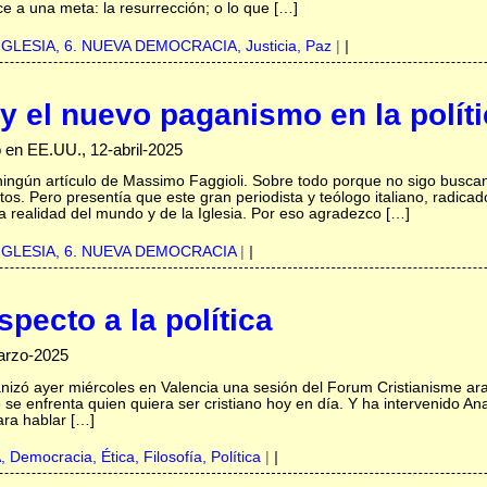
 a una meta: la resurrección; o lo que […]
IGLESIA,
6. NUEVA DEMOCRACIA,
Justicia,
Paz
|
|
y el nuevo paganismo en la polít
o en EE.UU., 12-abril-2025
ingún artículo de Massimo Faggioli. Sobre todo porque no sigo buscan
xtos. Pero presentía que este gran periodista y teólogo italiano, radic
a realidad del mundo y de la Iglesia. Por eso agradezco […]
IGLESIA,
6. NUEVA DEMOCRACIA
|
|
specto a la política
marzo-2025
anizó ayer miércoles en Valencia una sesión del Forum Cristianisme ara 
ue se enfrenta quien quiera ser cristiano hoy en día. Y ha intervenido A
ara hablar […]
A,
Democracia,
Ética,
Filosofía,
Política
|
|