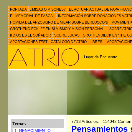
PORTADA
¿MISAS O MISONES?
EL ACTUAR ACTUAL DE PAPA FRANC
EL MEMORIAL DE PASCAL
INFORMACIÓN SOBRE DONACIONES A ATRIO 
HOMILIA DEL ARZOBISPO DE MILAN SOBRE BERLUSCONI
MOVIMIENT
GROTHENDIECK: FE EN SÍ MISMO Y MISIÓN PERSONAL
| SOBRE ATRI
II DIOS ES EL SOÑADOR
SOBRE LUCAS
GROTHENDIECK EN ‘THE GU
APORTACIONES TEST
CATÁLOGO DE ATRIO LLIBRES
| APORTACION
Lugar de Encuentro
7713 Artículos. - 114042 Coment
Temas
Pensamientos s
1. RENACIMIENTO