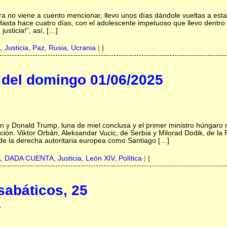
a no viene a cuento mencionar, llevo unos días dándole vueltas a est
? Hasta hace cuatro días, con el adolescente impetuoso que llevo dentr
justicia!”, así, […]
A,
Justicia,
Paz,
Rusia,
Ucrania
|
|
el domingo 01/06/2025
n y Donald Trump, luna de miel conclusa y el primer ministro húngaro n
ión. Viktor Orbán, Aleksandar Vucic, de Serbia y Milorad Dodik, de la 
 de la derecha autoritaria europea como Santiago […]
A,
DADA CUENTA,
Justicia,
León XIV,
Política
|
|
abáticos, 25
5