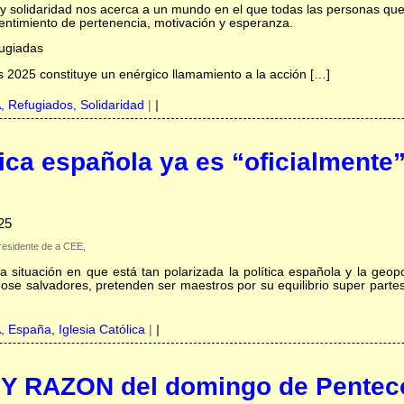
 y solidaridad nos acerca a un mundo en el que todas las personas qu
sentimiento de pertenencia, motivación y esperanza.
fugiadas
s 2025 constituye un enérgico llamamiento a la acción […]
A,
Refugiados,
Solidaridad
|
|
lica española ya es “oficialmente
25
Presidente de a CEE,
ituación en que está tan polarizada la política española y la geopol
dose salvadores, pretenden ser maestros por su equilibrio super partes
A,
España,
Iglesia Católica
|
|
 RAZON del domingo de Penteco