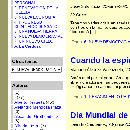
PERSONAL
José Sols Lucia, 25-junio-2025
2. RENOVACION DE LA
IGLESIA
32 Crisis
3. NUEVA ECONOMÍA
4. PROGRESO
Tenemos varias crisis enlazadas
CIENTÍFICO SENSATO
con tres en la mano; quieres ab
5. UNA NUEVA TIERRA
“todo está […]
6. NUEVA DEMOCRACIAL
7. UN NUEVO CIELO
Tema:
6. NUEVA DEMOCRACI
A. La Cardosa
Cuando la espi
Otros temas
Mariano Álvarez Valenzuela, 23
Amén total por mi parte. Creo qu
libre y creadora en su pequeñez
Autores
biológicahomo sapiens, ni presci
(1)
Tema:
1. RENACIMIENTO PE
-
(77)
Alberto Revuelta
(463)
Alejandro Mendoza Plaza
(3)
Día Mundial de
Alexander Grothendieck
(8)
Leandro Sequeiros, 20-junio-20
Alfredo Fierro
(7)