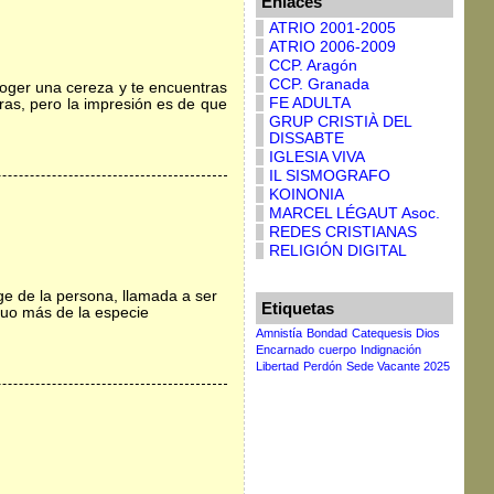
Enlaces
ATRIO 2001-2005
ATRIO 2006-2009
CCP. Aragón
CCP. Granada
coger una cereza y te encuentras
FE ADULTA
ras, pero la impresión es de que
GRUP CRISTIÀ DEL
DISSABTE
IGLESIA VIVA
IL SISMOGRAFO
KOINONIA
MARCEL LÉGAUT Asoc.
REDES CRISTIANAS
RELIGIÓN DIGITAL
rge de la persona, llamada a ser
Etiquetas
duo más de la especie
Amnistía
Bondad
Catequesis Dios
Encarnado
cuerpo
Indignación
Libertad
Perdón
Sede Vacante 2025