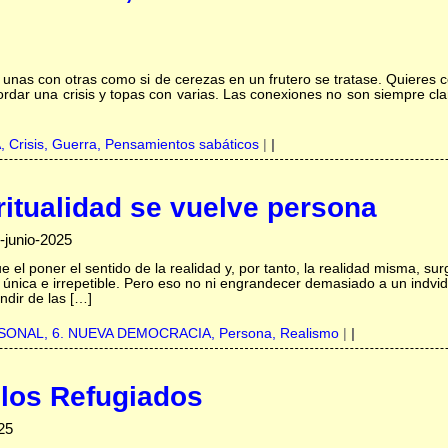
 unas con otras como si de cerezas en un frutero se tratase. Quieres 
ordar una crisis y topas con varias. Las conexiones no son siempre cla
A,
Crisis,
Guerra,
Pensamientos sabáticos
|
|
ritualidad se vuelve persona
-junio-2025
e el poner el sentido de la realidad y, por tanto, la realidad misma, su
 única e irrepetible. Pero eso no ni engrandecer demasiado a un indvi
ndir de las […]
RSONAL,
6. NUEVA DEMOCRACIA,
Persona,
Realismo
|
|
 los Refugiados
25