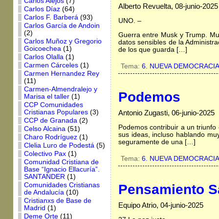
Carlos Alejos
(7)
Alberto Revuelta, 08-junio-2025
Carlos Díaz
(64)
Carlos F. Barberá
(93)
UNO. –
Carlos García de Andoin
(2)
Guerra entre Musk y Trump. Mu
Carlos Muñoz y Gregorio
datos sensibles de la Administr
Goicoechea
(1)
de los que guarda […]
Carlos Olalla
(1)
Carmen Cárceles
(1)
Tema:
6. NUEVA DEMOCRACI
Carmen Hernandez Rey
(11)
Carmen-Almendralejo y
Podemos
Marisa el taller
(1)
CCP Comunidades
Cristianas Populares
(3)
Antonio Zugasti, 06-junio-2025
CCP de Granada
(2)
Podemos contribuir a un triunfo 
Celso Alcaina
(51)
sus ideas, incluso hablando muy
Charo Rodríguez
(1)
seguramente de una […]
Clelia Luro de Podestá
(5)
Colectivo Pax
(1)
Tema:
6. NUEVA DEMOCRACI
Comunidad Cristiana de
Base “Ignacio Ellacuría”.
SANTANDER
(1)
Comunidades Cristianas
Pensamiento Sa
de Andalucía
(10)
Cristianxs de Base de
Equipo Atrio, 04-junio-2025
Madrid
(1)
Deme Orte
(11)