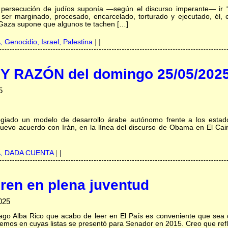
la persecución de judíos suponía ―según el discurso imperante― ir “
er marginado, procesado, encarcelado, torturado y ejecutado, él, ella
 Gaza supone que algunos te tachen […]
A,
Genocidio,
Israel,
Palestina
|
|
 RAZÓN del domingo 25/05/202
5
giado un modelo de desarrollo árabe autónomo frente a los estad
nuevo acuerdo con Irán, en la línea del discurso de Obama en El Cai
A,
DADA CUENTA
|
|
ren en plena juventud
025
iago Alba Rico que acabo de leer en El País es conveniente que sea 
demos en cuyas listas se presentó para Senador en 2015. Creo que refl