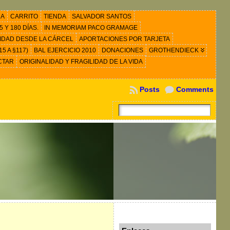
RA
CARRITO
TIENDA
SALVADOR SANTOS
 Y 180 DÍAS.
IN MEMORIAM PACO GRAMAGE
IDAD DESDE LA CÁRCEL
APORTACIONES POR TARJETA
5 A §117)
BAL EJERCICIO 2010
DONACIONES
GROTHENDIECK
CTAR
ORIGINALIDAD Y FRAGILIDAD DE LA VIDA
Posts
Comments