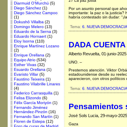
27 La paz justa
Diarmuid O’Murchú
(5)
Diego Sánchez
(1)
Por un asunto personal que ahor
importante: la paz o la justicia
Diego Sánchez Campoo
habría contestado sin dudar: “¡la 
(1)
Dokushô Villalba
(2)
Domingo Melero
(13)
Tema:
6. NUEVA DEMOCRACI
Eduardo de la Serna
(3)
Eduardo Hornaert
(1)
Eloy Isorna
(110)
DADA CUENTA d
Enrique Martínez Lozano
(2)
Alberto Revuelta, 01-junio-2025
Enrique Orellana
(2)
Equipo Atrio
(534)
UNO. –
Esther Vivas
(32)
Esuardo Orellana
(1)
Prestemos atención. Viktor Orbá
Evaristo Villar
(5)
estadounidense desde su reelecc
aparecieron, con otros políticos
Faustino Teixeira
(1)
Faustino Vilabrille Linares
(4)
Tema:
6. NUEVA DEMOCRACI
Federico Carrasquilla
(1)
Felisa Elizondo
(6)
Félix García Moriyón
(1)
Pensamientos s
Fernando Jiménez
Hernández-Pinzón
(16)
José Sols Lucia, 29-mayo-202
Fernando San Martín
(1)
Floren de Estepa
(12)
Gaza
Foro de curas de Madrid