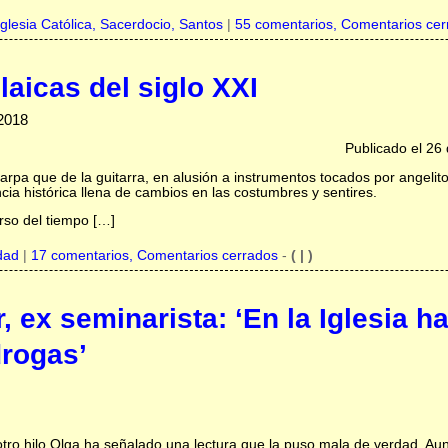
Iglesia Católica,
Sacerdocio,
Santos
|
55 comentarios, Comentarios cer
aicas del siglo XXI
-2018
Publicado el 26 
rpa que de la guitarra, en alusión a instrumentos tocados por angelit
ia histórica llena de cambios en las costumbres y sentires.
rso del tiempo […]
dad
|
17 comentarios, Comentarios cerrados
-
( | )
, ex seminarista: ‘En la Iglesia h
drogas’
tro hilo Olga ha señalado una lectura que la puso mala de verdad. Au