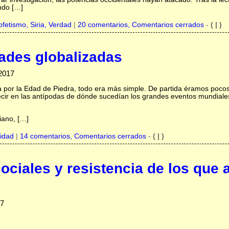
ndo […]
ofetismo,
Siria,
Verdad
|
20 comentarios, Comentarios cerrados
-
( | )
ades globalizadas
-2017
 por la Edad de Piedra, todo era más simple. De partida éramos poco
decir en las antípodas de dónde sucedían los grandes eventos mundial
iano, […]
idad
|
14 comentarios, Comentarios cerrados
-
( | )
ciales y resistencia de los que 
17