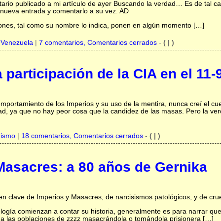
tario publicado a mi artículo de ayer Buscando la verdad… Es de tal ca
nueva entrada y comentarlo a su vez. AD
iones, tal como su nombre lo indica, ponen en algún momento […]
,
Venezuela
|
7 comentarios, Comentarios cerrados
-
( | )
 participación de la CIA en el 11
mportamiento de los Imperios y su uso de la mentira, nunca creí el cu
rdad, ya que no hay peor cosa que la candidez de las masas. Pero la 
rismo
|
18 comentarios, Comentarios cerrados
-
( | )
Masacres: a 80 años de Gernika
 en clave de Imperios y Masacres, de narcisismos patológicos, y de cru
logía comienzan a contar su historia, generalmente es para narrar que
có a las poblaciones de zzzz masacrándola o tomándola prisionera […]