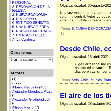
PERSONAL
Olga Larrazábal, 30-agosto-20
2. RENOVACION DE LA
IGLESIA
Una vez más me atrevo a repetir
3. NUEVA ECONOMÍA
columna central. Antes de public
4. PROGRESO
vídeo de un chileno desde Sueci
CIENTÍFICO SENSATO
5. UNA NUEVA TIERRA
Tema:
6. NUEVA DEMOCRACI
6. NUEVA DEMOCRACIAL
| )
7. UN NUEVO CIELO
A. La Cardosa
Desde Chile, c
Otros temas
Olga Larrazábal, 15-abril-2021
Olga Larrazábal me esc
ha sido mi salvación. 
día, pero casi sin ver a
Autores
(1)
Tema:
Atrio,
Chile,
Música,
Pan
-
(77)
Alberto Revuelta
(463)
Alejandro Mendoza Plaza
El aire de los 
(3)
Alexander Grothendieck
(8)
Olga Larrazábal, 28-octubre-20
Alfredo Fierro
(7)