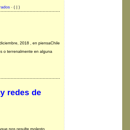
rados
-
( | )
diciembre, 2018 , en piensaChile
os o terrenalmente en alguna
ay redes de
nque nos resulte molesto