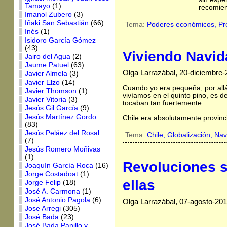
Tamayo
(1)
recomie
Imanol Zubero
(3)
Iñaki San Sebastián
(66)
Tema:
Poderes económicos,
Pr
Inés
(1)
Isidoro García Gómez
(43)
Viviendo Navid
Jairo del Agua
(2)
Jaume Patuel
(63)
Olga Larrazábal, 20-diciembre
Javier Almela
(3)
Javier Elzo
(14)
Cuando yo era pequeña, por allá
Javier Thomson
(1)
vivíamos en el quinto pino, es 
Javier Vitoria
(3)
tocaban tan fuertemente.
Jesús Gil García
(9)
Jesús Martínez Gordo
Chile era absolutamente provinc
(83)
Jesús Peláez del Rosal
Tema:
Chile,
Globalización,
Nav
(7)
Jesús Romero Moñivas
(1)
Revoluciones so
Joaquín García Roca
(16)
Jorge Costadoat
(1)
ellas
Jorge Felip
(18)
José A. Carmona
(1)
José Antonio Pagola
(6)
Olga Larrazábal, 07-agosto-20
Jose Arregi
(305)
José Bada
(23)
José Bada Panillo y