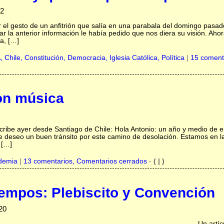
22
 el gesto de un anfitrión que salía en una parabala del domingo pasad
ar la anterior información le había pedido que nos diera su visión. A
a, […]
A,
Chile,
Constitución,
Democracia,
Iglesia Católica,
Política
|
15 coment
on música
ribe ayer desde Santiago de Chile: Hola Antonio: un año y medio de enc
Te deseo un buen tránsito por este camino de desolación. Estamos en la
 […]
demia
|
13 comentarios, Comentarios cerrados
-
( | )
tiempos: Plebiscito y Convención
20
Un artíc