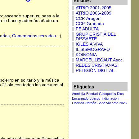
Enlaces
ATRIO 2001-2005
ATRIO 2006-2009
o: ascende superius, pasa a la
CCP. Aragón
hora lo hace y además añade un
CCP. Granada
FE ADULTA
GRUP CRISTIÀ DEL
arios, Comentarios cerrados
-
(
DISSABTE
IGLESIA VIVA
IL SISMOGRAFO
KOINONIA
MARCEL LÉGAUT Asoc.
REDES CRISTIANAS
RELIGIÓN DIGITAL
ierro en solitario y la música
 2ª ola con todas las vacunas al
Etiquetas
Amnistía
Bondad
Catequesis Dios
Encarnado
cuerpo
Indignación
Libertad
Perdón
Sede Vacante 2025
ulo mío publicado en Piensachile