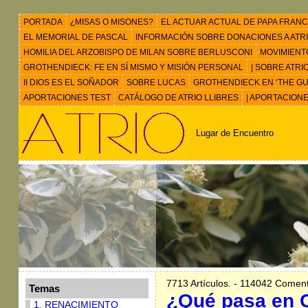
PORTADA
¿MISAS O MISONES?
EL ACTUAR ACTUAL DE PAPA FRANC
EL MEMORIAL DE PASCAL
INFORMACIÓN SOBRE DONACIONES A ATRIO 
HOMILIA DEL ARZOBISPO DE MILAN SOBRE BERLUSCONI
MOVIMIENT
GROTHENDIECK: FE EN SÍ MISMO Y MISIÓN PERSONAL
| SOBRE ATRI
II DIOS ES EL SOÑADOR
SOBRE LUCAS
GROTHENDIECK EN ‘THE GU
APORTACIONES TEST
CATÁLOGO DE ATRIO LLIBRES
| APORTACION
Lugar de Encuentro
7713 Artículos. - 114042 Coment
Temas
¿Qué pasa en C
1. RENACIMIENTO