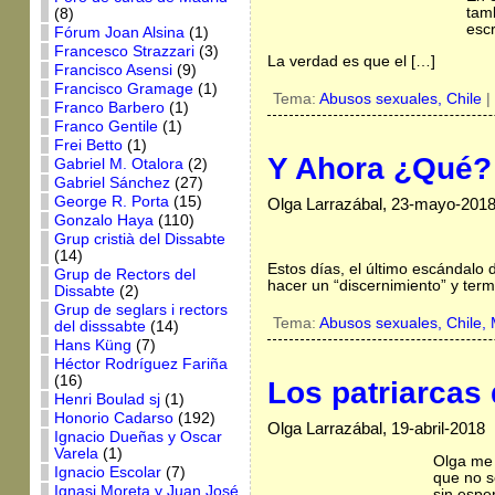
tamb
(8)
esc
Fórum Joan Alsina
(1)
Francesco Strazzari
(3)
La verdad es que el […]
Francisco Asensi
(9)
Francisco Gramage
(1)
Tema:
Abusos sexuales,
Chile
|
Franco Barbero
(1)
Franco Gentile
(1)
Frei Betto
(1)
Y Ahora ¿Qué?
Gabriel M. Otalora
(2)
Gabriel Sánchez
(27)
George R. Porta
(15)
Olga Larrazábal, 23-mayo-201
Gonzalo Haya
(110)
Grup cristià del Dissabte
(14)
Estos días, el último escándalo 
Grup de Rectors del
hacer un “discernimiento” y ter
Dissabte
(2)
Grup de seglars i rectors
Tema:
Abusos sexuales,
Chile,
del disssabte
(14)
Hans Küng
(7)
Héctor Rodríguez Fariña
(16)
Los patriarcas 
Henri Boulad sj
(1)
Honorio Cadarso
(192)
Olga Larrazábal, 19-abril-2018
Ignacio Dueñas y Oscar
Varela
(1)
Olga me 
Ignacio Escolar
(7)
que no s
Ignasi Moreta y Juan José
sin espe