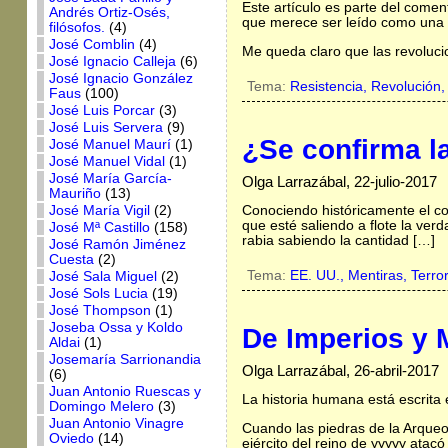
Este artículo es parte del comen
Andrés Ortiz-Osés,
que merece ser leído como una 
filósofos.
(4)
José Comblin
(4)
Me queda claro que las revoluc
José Ignacio Calleja
(6)
José Ignacio González
Tema:
Resistencia,
Revolución
Faus
(100)
José Luis Porcar
(3)
José Luis Servera
(9)
¿Se confirma la
José Manuel Maurí
(1)
José Manuel Vidal
(1)
José María García-
Olga Larrazábal, 22-julio-2017
Mauriño
(13)
José María Vigil
(2)
Conociendo históricamente el co
que esté saliendo a flote la ve
José Mª Castillo
(158)
rabia sabiendo la cantidad […]
José Ramón Jiménez
Cuesta
(2)
Tema:
EE. UU.,
Mentiras,
Terro
José Sala Miguel
(2)
José Sols Lucia
(19)
José Thompson
(1)
Joseba Ossa y Koldo
De Imperios y 
Aldai
(1)
Josemaría Sarrionandia
Olga Larrazábal, 26-abril-2017
(6)
Juan Antonio Ruescas y
La historia humana está escrita
Domingo Melero
(3)
Juan Antonio Vinagre
Cuando las piedras de la Arqueo
Oviedo
(14)
ejército del reino de yyyyy ata