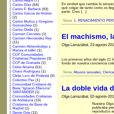
Carlos Alejos
(7)
Es verdad que cambia la sensaci
Carlos Díaz
(64)
qué colgar de tanto como os lleg
Carlos F. Barberá
(93)
parte. Creo […]
Carlos García de Andoin
(2)
Tema:
1. RENACIMIENTO PE
Carlos Muñoz y Gregorio
Goicoechea
(1)
Carlos Olalla
(1)
Carmen Cárceles
(1)
El machismo, l
Carmen Hernandez Rey
(11)
Olga Larrazábal, 23-agosto-20
Carmen-Almendralejo y
Marisa el taller
(1)
CCP Comunidades
Cristianas Populares
(3)
Los primeros años del siglo 21 h
CCP de Granada
(2)
fondo de nuestra conciencia cole
Celso Alcaina
(51)
Charo Rodríguez
(1)
Tema:
Abusos sexuales,
Cleric
Clelia Luro de Podestá
(5)
Colectivo Pax
(1)
Comunidad Cristiana de
La doble vida 
Base “Ignacio Ellacuría”.
SANTANDER
(1)
Olga Larrazábal, 02-agosto-20
Comunidades Cristianas
de Andalucía
(10)
Nuestra Olga 
Cristianxs de Base de
publicaba pie
Madrid
(1)
reproduzco aq
Deme Orte
(11)