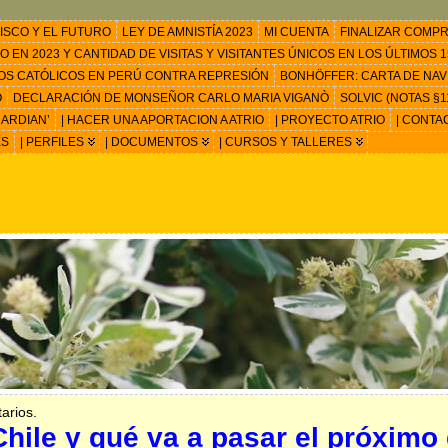
ISCO Y EL FUTURO
LEY DE AMNISTÍA 2023
MI CUENTA
FINALIZAR COMP
EN 2023 Y CANTIDAD DE VISITAS Y VISITANTES ÚNICOS EN LOS ÚLTIMOS 15
OS CATÓLICOS EN PERÚ CONTRA REPRESIÓN
BONHÖFFER: CARTA DE NAV
O
DECLARACIÓN DE MONSEÑOR CARLO MARIA VIGANÒ
SOLVIC (NOTAS §11
ARDIAN’
| HACER UNA APORTACION A ATRIO
| PROYECTO ATRIO
| CONTA
ES
| PERFILES
| DOCUMENTOS
| CURSOS Y TALLERES
arios.
hile y qué va a pasar el próxim