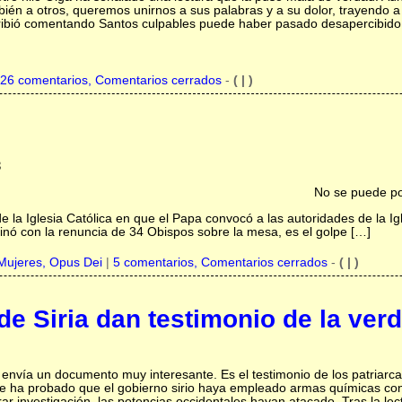
ién a otros, queremos unirnos a sus palabras y a su dolor, trayendo a
ribió comentando Santos culpables puede haber pasado desapercibido
26 comentarios, Comentarios cerrados
-
( | )
8
No se puede po
de la Iglesia Católica en que el Papa convocó a las autoridades de la I
minó con la renuncia de 34 Obispos sobre la mesa, es el golpe […]
Mujeres,
Opus Dei
|
5 comentarios, Comentarios cerrados
-
( | )
de Siria dan testimonio de la ver
envía un documento muy interesante. Es el testimonio de los patriarcas
e ha probado que el gobierno sirio haya empleado armas químicas con
rar investigación, las potencias occidentales hayan atacado. Tras la le