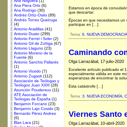
Ana Noguera
(1)
Ana Piera Orts
(6)
Estamos en época de convulsión 
Ana Rodrigo
(30)
que descartar.
Andrés Ortiz-Osés
(89)
Andrés Torres Queiruga
Épocas en que necesitamos un v
(4)
participar en […]
Antonio Aradillas
(41)
Antonio Duato
(299)
Tema:
6. NUEVA DEMOCRACI
Antonio Ferret i Soler
(2)
Antonio Gil de Zúñiga
(67)
Antonio Llaguno
(23)
Caminando com
Antonio Moreno de la
Fuente
(6)
Olga Larrazábal, 17-julio-2020
Antonio Sanchis Pallarés
(1)
Excelente artículo publicado el 
Antonio Vicedo
(7)
especialmente válida en este m
Antonio Zugasti
(112)
esperanzas de encontrar la soluc
Asociación de Teólogas y
Teólogos Juan XXIII
(28)
Esta catástrofe […]
Asunción Poudereux
(11)
ATE Asociación de
Tema:
3. NUEVA ECONOMÍA,
C
Teólogas de España
(1)
Benjamín Forcano
(23)
Benjamín Lajo Cosido
(3)
Viernes Santo 
Bernardo Pérez Andreo
(6)
Blas Lara
(21)
Olga Larrazábal, 10-abril-2020