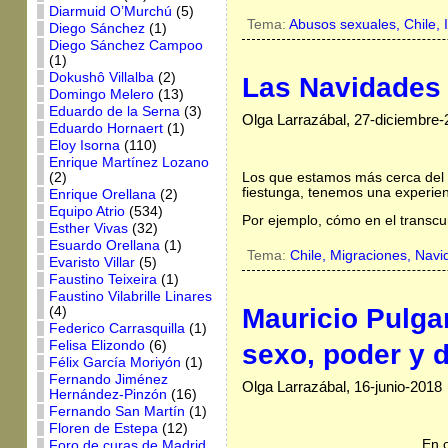
Diarmuid O’Murchú
(5)
Tema:
Abusos sexuales,
Chile,
Diego Sánchez
(1)
Diego Sánchez Campoo
(1)
Dokushô Villalba
(2)
Las Navidades l
Domingo Melero
(13)
Eduardo de la Serna
(3)
Olga Larrazábal, 27-diciembre
Eduardo Hornaert
(1)
Eloy Isorna
(110)
Enrique Martínez Lozano
Los que estamos más cerca del a
(2)
fiestunga, tenemos una experienc
Enrique Orellana
(2)
Equipo Atrio
(534)
Por ejemplo, cómo en el transcu
Esther Vivas
(32)
Esuardo Orellana
(1)
Tema:
Chile,
Migraciones,
Navi
Evaristo Villar
(5)
Faustino Teixeira
(1)
Faustino Vilabrille Linares
Mauricio Pulgar
(4)
Federico Carrasquilla
(1)
Felisa Elizondo
(6)
sexo, poder y 
Félix García Moriyón
(1)
Fernando Jiménez
Olga Larrazábal, 16-junio-2018
Hernández-Pinzón
(16)
Fernando San Martín
(1)
Floren de Estepa
(12)
En o
Foro de curas de Madrid