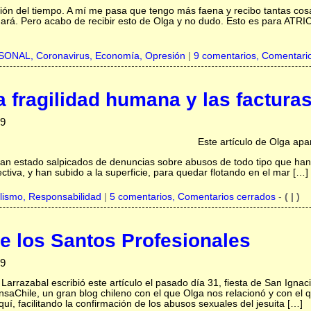
ón del tiempo. A mí me pasa que tengo más faena y recibo tantas cosas
ará. Pero acabo de recibir esto de Olga y no dudo. Esto es para ATRIO
RSONAL,
Coronavirus,
Economía,
Opresión
|
9 comentarios, Comentari
a fragilidad humana y las factura
19
Este artículo de Olga ap
an estado salpicados de denuncias sobre abusos de todo tipo que han s
ctiva, y han subido a la superficie, para quedar flotando en el mar […]
alismo,
Responsabilidad
|
5 comentarios, Comentarios cerrados
-
( | )
de los Santos Profesionales
19
Larrazabal escribió este artículo el pasado día 31, fiesta de San Ignacio
nsaChile, un gran blog chileno con el que Olga nos relacionó y con e
uí, facilitando la confirmación de los abusos sexuales del jesuita […]