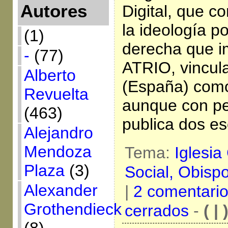
Autores
Digital, que c
la ideología p
(1)
derecha que i
-
(77)
ATRIO, vincul
Alberto
(España) como
Revuelta
aunque con pe
(463)
publica dos es
Alejandro
Mendoza
Tema:
Iglesia
Plaza
(3)
Social,
Obisp
Alexander
|
2 comentari
Grothendieck
cerrados
-
( | 