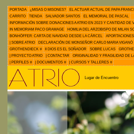
PORTADA
¿MISAS O MISONES?
EL ACTUAR ACTUAL DE PAPA FRANC
CARRITO
TIENDA
SALVADOR SANTOS
EL MEMORIAL DE PASCAL
INFORMACIÓN SOBRE DONACIONES A ATRIO EN 2023 Y CANTIDAD DE VIS
IN MEMORIAM PACO GRAMAGE
HOMILIA DEL ARZOBISPO DE MILAN 
BONHÖFFER: CARTA DE NAVIDAD DESDE LA CÁRCEL
APORTACIONES
| SOBRE ATRIO
DECLARACIÓN DE MONSEÑOR CARLO MARIA VIGANÒ
GROTHENDIECK
II DIOS ES EL SOÑADOR
SOBRE LUCAS
GROTHEN
| PROYECTO ATRIO
| CONTACTAR
ORIGINALIDAD Y FRAGILIDAD DE L
| PERFILES
| DOCUMENTOS
| CURSOS Y TALLERES
Lugar de Encuentro