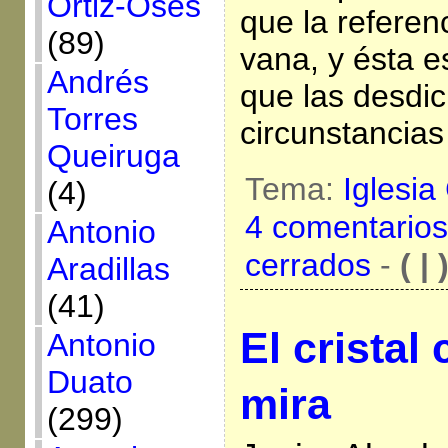
Ortiz-Osés
que la referen
(89)
vana, y ésta e
Andrés
que las desdi
Torres
circunstancia
Queiruga
Tema:
Iglesia
(4)
4 comentarios
Antonio
cerrados
-
( | 
Aradillas
(41)
El cristal
Antonio
Duato
mira
(299)