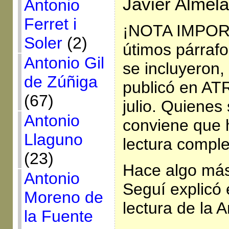
Javier Almel
Antonio
Ferret i
¡NOTA IMPORT
Soler
(2)
útimos párrafo
Antonio Gil
se incluyeron,
de Zúñiga
publicó en AT
(67)
julio. Quienes 
Antonio
conviene que 
Llaguno
lectura comple
(23)
Hace algo má
Antonio
Seguí explicó
Moreno de
lectura de la A
la Fuente