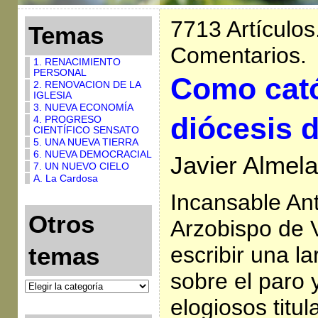
7713 Artículos
Temas
Comentarios.
1. RENACIMIENTO
PERSONAL
Como cató
2. RENOVACION DE LA
IGLESIA
3. NUEVA ECONOMÍA
diócesis 
4. PROGRESO
CIENTÍFICO SENSATO
5. UNA NUEVA TIERRA
6. NUEVA DEMOCRACIAL
Javier Almela
7. UN NUEVO CIELO
A. La Cardosa
Incansable An
Otros
Arzobispo de V
escribir una l
temas
sobre el paro 
elogiosos titul