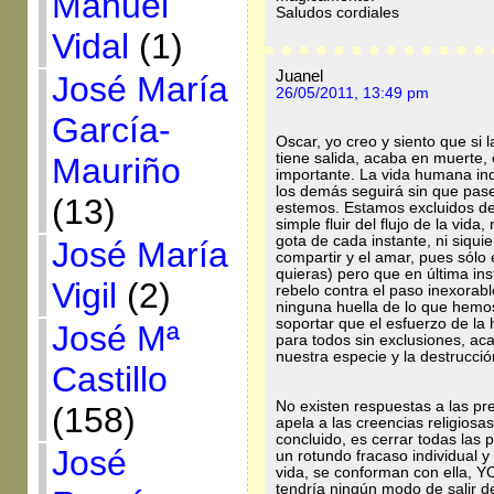
Manuel
Saludos cordiales
Vidal
(1)
Juanel
José María
26/05/2011, 13:49 pm
García-
Oscar, yo creo y siento que si 
tiene salida, acaba en muerte, 
Mauriño
importante. La vida humana ind
los demás seguirá sin que pas
(13)
estemos. Estamos excluidos de 
simple fluir del flujo de la vida
gota de cada instante, ni siquie
José María
compartir y el amar, pues sólo 
quieras) pero que en última ins
Vigil
(2)
rebelo contra el paso inexorable
ninguna huella de lo que hemo
soportar que el esfuerzo de la 
José Mª
para todos sin exclusiones, aca
nuestra especie y la destrucci
Castillo
No existen respuestas a las p
(158)
apela a las creencias religiosa
concluido, es cerrar todas las 
José
un rotundo fracaso individual y
vida, se conforman con ella, Y
tendría ningún modo de salir de