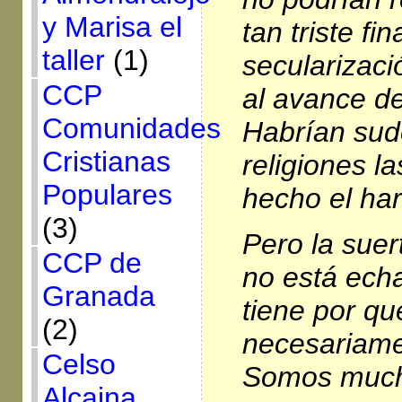
y Marisa el
tan triste fin
taller
(1)
secularizació
CCP
al avance de
Comunidades
Habrían sud
Cristianas
religiones l
Populares
hecho el hara
(3)
Pero la suer
CCP de
no está echa
Granada
tiene por qu
(2)
necesariame
Celso
Somos much
Alcaina