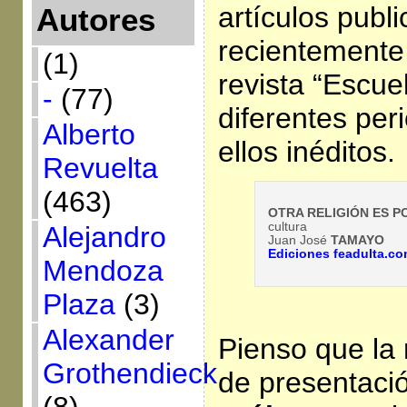
artículos publ
Autores
recientemente,
(1)
revista “Escue
-
(77)
diferentes per
Alberto
ellos inéditos.
Revuelta
(463)
OTRA RELIGIÓN ES P
cultura
Alejandro
Juan José
TAMAYO
Ediciones feadulta.c
Mendoza
Plaza
(3)
Alexander
Pienso que la 
Grothendieck
de presentació