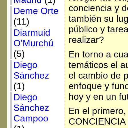
conciencia y d
Deme Orte
también su lug
(11)
público y tare
Diarmuid
realizar?
O’Murchú
(5)
En torno a cu
temáticos el a
Diego
el cambio de 
Sánchez
enfoque y func
(1)
hoy y en un fu
Diego
Sánchez
En el primero
Campoo
CONCIENCIA C