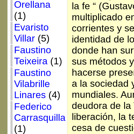
Orellana
la fe “ (Gustav
(1)
multiplicado e
Evaristo
corrientes y s
Villar
(5)
identidad de l
Faustino
donde han sur
Teixeira
(1)
sus métodos y 
hacerse prese
Faustino
a la sociedad 
Vilabrille
mundiales. Au
Linares
(4)
deudora de la 
Federico
liberación, la 
Carrasquilla
cesa de cuest
(1)