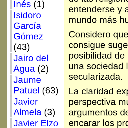
Inés
(1)
entenderse y a
Isidoro
mundo más hu
García
Considero que 
Gómez
consigue suge
(43)
posibilidad de 
Jairo del
una sociedad 
Agua
(2)
secularizada.
Jaume
Patuel
(63)
La claridad exp
Javier
perspectiva múl
Almela
(3)
argumentos de 
encarar los p
Javier Elzo