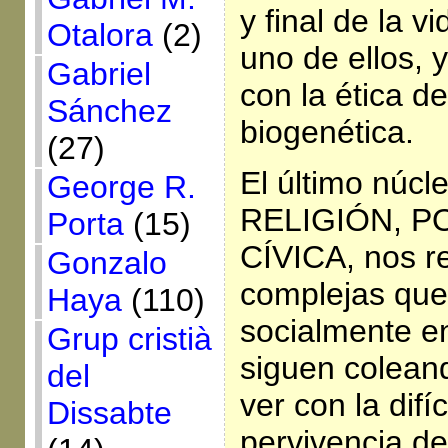
y final de la v
Otalora
(2)
uno de ellos, 
Gabriel
con la ética de
Sánchez
biogenética.
(27)
El último núcl
George R.
RELIGIÓN, PO
Porta
(15)
CÍVICA, nos r
Gonzalo
complejas que
Haya
(110)
socialmente e
Grup cristià
siguen colean
del
ver con la difíc
Dissabte
pervivencia de