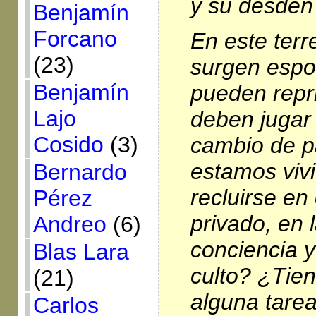
y su desdén 
Benjamín
Forcano
En este terr
(23)
surgen espo
Benjamín
pueden repr
Lajo
deben jugar 
Cosido
(3)
cambio de 
estamos viv
Bernardo
recluirse en
Pérez
privado, en 
Andreo
(6)
conciencia y
Blas Lara
culto? ¿Tie
(21)
alguna tarea
Carlos