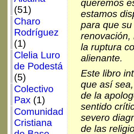
queremos ese
(51)
estamos dis
Charo
para que su 
Rodríguez
renovación, 
(1)
la ruptura 
Clelia Luro
alienante.
de Podestá
Este libro i
(5)
que así sea, 
Colectivo
de la apolog
Pax
(1)
sentido críti
Comunidad
severo diagn
Cristiana
de las relig
de Base