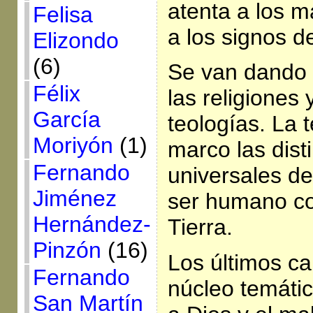
atenta a los m
Felisa
a los signos d
Elizondo
(6)
Se van dando 
Félix
las religiones
García
teologías. La 
Moriyón
(1)
marco las dist
Fernando
universales de
Jiménez
ser humano c
Hernández-
Tierra.
Pinzón
(16)
Los últimos ca
Fernando
núcleo temátic
San Martín