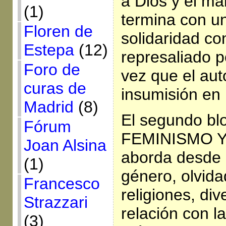
a Dios y el ma
(1)
termina con u
Floren de
solidaridad co
Estepa
(12)
represaliado po
Foro de
vez que el aut
curas de
insumisión en l
Madrid
(8)
El segundo bl
Fórum
FEMINISMO Y
Joan Alsina
aborda desde 
(1)
género, olvida
Francesco
religiones, di
Strazzari
relación con l
(3)