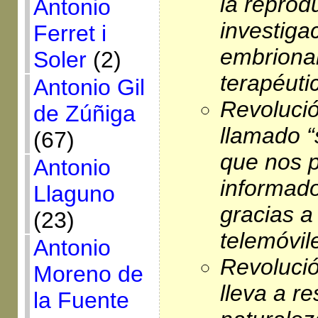
la reprod
Antonio
investiga
Ferret i
embrionar
Soler
(2)
terapéuti
Antonio Gil
Revolució
de Zúñiga
llamado “
(67)
que nos p
Antonio
informado
Llaguno
gracias a 
(23)
telemóvile
Antonio
Revolució
Moreno de
lleva a re
la Fuente