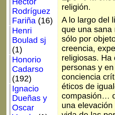
Héctor
religión.
Rodríguez
A lo largo del
Fariña
(16)
que una sana r
Henri
sólo por objeto
Boulad sj
creencia, expe
(1)
religiosas. Ha
Honorio
personas y en
Cadarso
conciencia crí
(192)
éticos de igual
Ignacio
compasión… q
Dueñas y
una elevación 
Oscar
vida de las pe