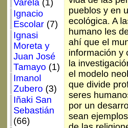
Varela
(1)
pueblos y en 
Ignacio
ecológica. A l
Escolar
(7)
humano les de
Ignasi
ahí que el mu
Moreta y
información y 
Juan José
la investigació
Tamayo
(1)
el modelo neol
Imanol
que divide pr
Zubero
(3)
seres humanos
Iñaki San
por un desarro
Sebastián
sean ejemplos
(66)
de las religio