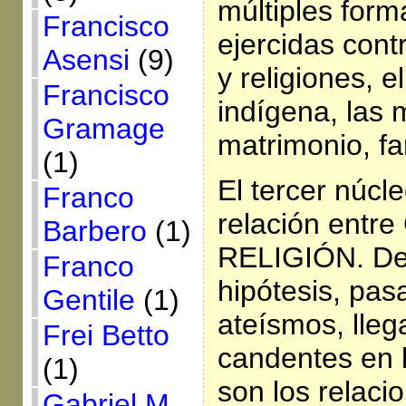
múltiples form
Francisco
ejercidas contr
Asensi
(9)
y religiones, 
Francisco
indígena, las 
Gramage
matrimonio, f
(1)
El tercer núcl
Franco
relación entr
Barbero
(1)
RELIGIÓN. De
Franco
hipótesis, pas
Gentile
(1)
ateísmos, lle
Frei Betto
candentes en 
(1)
son los relaci
Gabriel M.