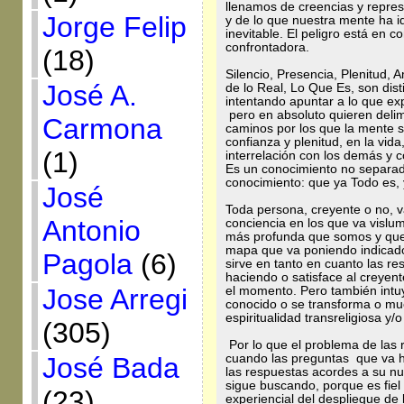
llenamos de creencias y repres
Jorge Felip
y de lo que nuestra mente ha i
inevitable. El peligro está en 
confrontadora.
(18)
Silencio, Presencia, Plenitud, 
José A.
de lo Real, Lo Que Es, son dis
intentando apuntar a lo que e
pero en absoluto quieren delim
Carmona
caminos por los que la mente s
confianza y plenitud, en la vi
(1)
interrelación con los demás y 
Es un conocimiento no separad
conocimiento: que ya Todo es,
José
Toda persona, creyente o no, v
Antonio
conciencia en los que va vislu
más profunda que somos y que 
mapa que va poniendo indicado
Pagola
(6)
sirve en tanto en cuanto las r
haciendo o satisface al creyen
Jose Arregi
el momento. Pero también intuy
conocido o se transforma o mue
espiritualidad transreligiosa y/
(305)
Por lo que el problema de las 
José Bada
cuando las preguntas que va h
las respuestas acordes a su nu
sigue buscando, porque es fiel a
(23)
experiencial del despliegue de 