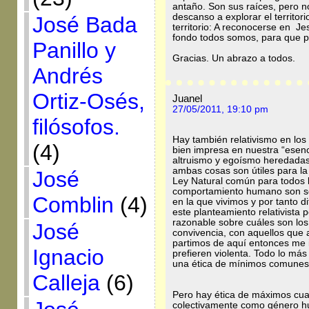
antaño. Son sus raíces, pero no 
descanso a explorar el territori
José Bada
territorio: A reconocerse en Jes
fondo todos somos, para que p
Panillo y
Gracias. Un abrazo a todos.
Andrés
Ortiz-Osés,
Juanel
27/05/2011, 19:10 pm
filósofos.
Hay también relativismo en los
(4)
bien impresa en nuestra “esen
altruismo y egoísmo heredadas 
ambas cosas son útiles para la
José
Ley Natural común para todos l
comportamiento humano son sel
Comblin
(4)
en la que vivimos y por tanto 
este planteamiento relativista 
razonable sobre cuáles son los
José
convivencia, con aquellos que a
partimos de aquí entonces me in
Ignacio
prefieren violenta. Todo lo má
una ética de mínimos comunes
Calleja
(6)
Pero hay ética de máximos cua
colectivamente como género h