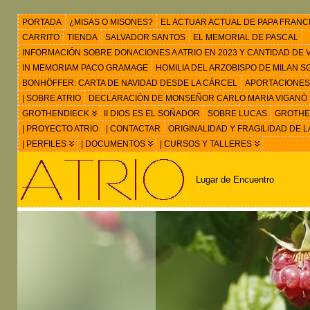
PORTADA
¿MISAS O MISONES?
EL ACTUAR ACTUAL DE PAPA FRANC
CARRITO
TIENDA
SALVADOR SANTOS
EL MEMORIAL DE PASCAL
INFORMACIÓN SOBRE DONACIONES A ATRIO EN 2023 Y CANTIDAD DE VIS
IN MEMORIAM PACO GRAMAGE
HOMILIA DEL ARZOBISPO DE MILAN 
BONHÖFFER: CARTA DE NAVIDAD DESDE LA CÁRCEL
APORTACIONES
| SOBRE ATRIO
DECLARACIÓN DE MONSEÑOR CARLO MARIA VIGANÒ
GROTHENDIECK
II DIOS ES EL SOÑADOR
SOBRE LUCAS
GROTHEN
| PROYECTO ATRIO
| CONTACTAR
ORIGINALIDAD Y FRAGILIDAD DE L
| PERFILES
| DOCUMENTOS
| CURSOS Y TALLERES
Lugar de Encuentro