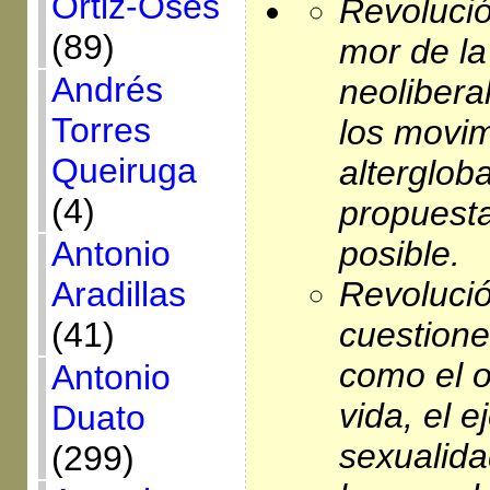
Ortiz-Osés
Revoluci
(89)
mor de la
Andrés
neolibera
Torres
los movi
Queiruga
alterglob
(4)
propuest
posible.
Antonio
Revolució
Aradillas
cuestione
(41)
como el or
Antonio
vida, el e
Duato
sexualida
(299)