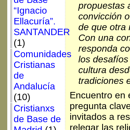
propuestas a
“Ignacio
convicción o
Ellacuría”.
de que otra 
SANTANDER
Con una con
(1)
responda co
Comunidades
los desafíos 
Cristianas
cultura des
de
tradiciones 
Andalucía
Encuentro en 
(10)
pregunta clav
Cristianxs
invitados a r
de Base de
relegar las rel
Madrid
(1)