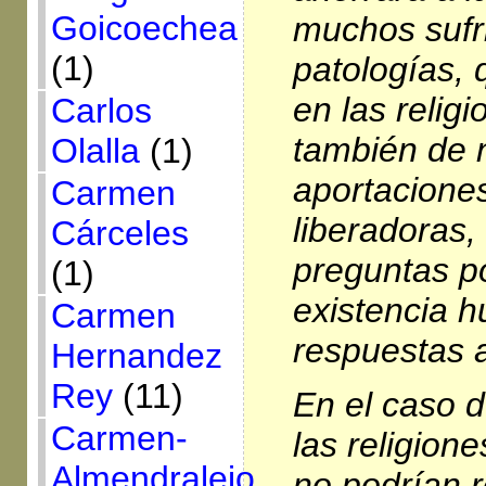
Goicoechea
muchos sufr
(1)
patologías, 
en las religi
Carlos
también de 
Olalla
(1)
aportacione
Carmen
liberadoras,
Cárceles
preguntas po
(1)
existencia 
Carmen
respuestas 
Hernandez
Rey
(11)
En el caso d
Carmen-
las religione
Almendralejo
no podrían r