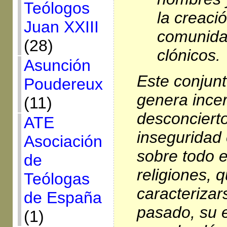
Teólogos
la creaci
Juan XXIII
comunida
(28)
clónicos.
Asunción
Este conjunt
Poudereux
genera ince
(11)
desconcierto
ATE
inseguridad 
Asociación
sobre todo 
de
religiones, 
Teólogas
caracterizar
de España
pasado, su 
(1)