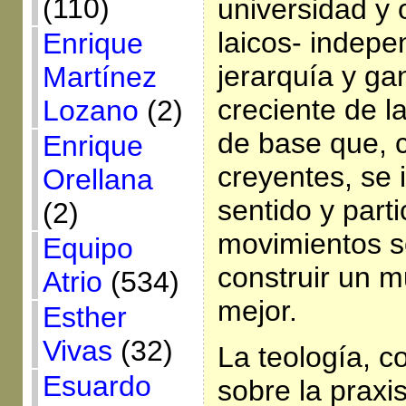
(110)
universidad y 
laicos- indepe
Enrique
jerarquía y ga
Martínez
creciente de 
Lozano
(2)
de base que, 
Enrique
creyentes, se 
Orellana
sentido y part
(2)
movimientos s
Equipo
construir un m
Atrio
(534)
mejor.
Esther
Vivas
(32)
La teología, co
Esuardo
sobre la praxis