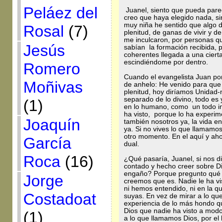
Peláez del
Juanel, siento que pueda pare
creo que haya elegido nada, s
muy niña he sentido que algo
Rosal
(7)
plenitud, de ganas de vivir y d
me inculcaron, por personas 
Jesús
sabían la formación recibida
coherentes llegada a una cier
escindiéndome por dentro.
Romero
Cuando el evangelista Juan pon
Moñivas
de anhelo: He venido para que
plenitud, hoy diríamos Unidad-
separado de lo divino, todo es 
(1)
en lo humano, como un todo in
ha visto, porque lo ha experime
Joaquín
también nosotros ya, la vida en
ya. Si no vives lo que llamamos
otro momento. En el aquí y aho
García
dual.
Roca
(16)
¿Qué pasaría, Juanel, si nos 
contado y hecho creer sobre Di
engaño? Porque pregunto qué s
Jorge
creemos que es. Nadie le ha vi
ni hemos entendido, ni en la q
Costadoat
suyas. En vez de mirar a lo que
experiencia de lo más hondo q
Dios que nadie ha visto a modo
(1)
a lo que llamamos Dios, por el