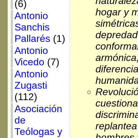
naturale
(6)
hogar y m
Antonio
simétrica
Sanchis
depredado
Pallarés
(1)
conforma
Antonio
armónica,
Vicedo
(7)
diferenci
Antonio
humanida
Zugasti
Revolució
(112)
cuestiona
Asociación
discrimin
de
replantea
Teólogas y
hombres 