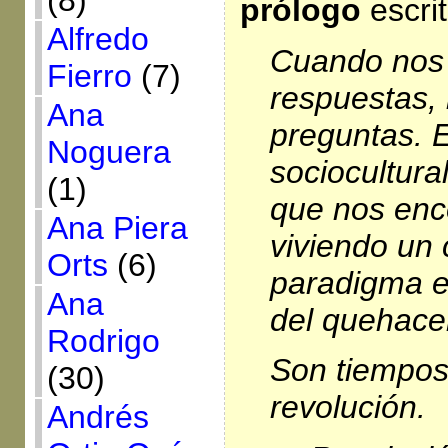
(8)
prólogo
escri
Alfredo
Cuando nos 
Fierro
(7)
respuestas,
Ana
preguntas. E
Noguera
sociocultural
(1)
que nos en
Ana Piera
viviendo un
Orts
(6)
paradigma e
Ana
del quehace
Rodrigo
Son tiempos
(30)
revolución.
Andrés