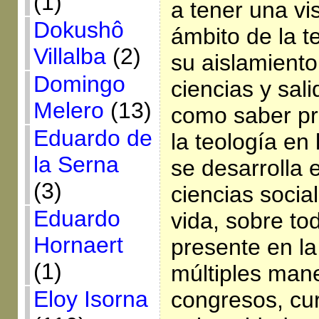
(1)
a tener una vi
Dokushô
ámbito de la t
Villalba
(2)
su aislamiento
Domingo
ciencias y sal
Melero
(13)
como saber pr
Eduardo de
la teología en
la Serna
se desarrolla 
(3)
ciencias social
Eduardo
vida, sobre to
Hornaert
presente en l
(1)
múltiples mane
Eloy Isorna
congresos, cur