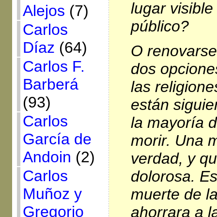
lugar visible
Alejos
(7)
público?
Carlos
Díaz
(64)
O renovarse 
Carlos F.
dos opcione
Barberá
las religion
(93)
están sigui
Carlos
la mayoría d
García de
morir. Una m
Andoin
(2)
verdad, y qu
Carlos
dolorosa. Es
Muñoz y
muerte de la
Gregorio
ahorrara a 