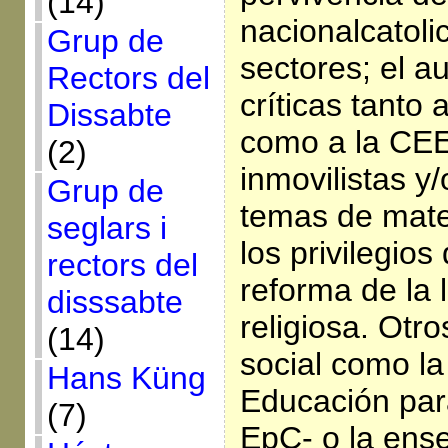
(14)
nacionalcatoli
Grup de
sectores; el a
Rectors del
críticas tanto 
Dissabte
como a la CEE
(2)
inmovilistas y
Grup de
temas de mate
seglars i
los privilegios
rectors del
reforma de la 
disssabte
religiosa. Otro
(14)
social como la
Hans Küng
Educación para
(7)
EpC- o la ens