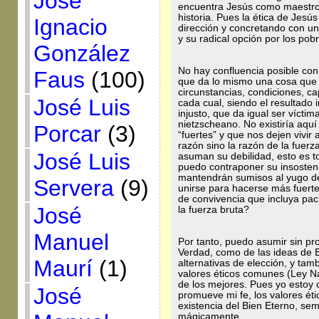
José
encuentra Jesús como maestro, 
historia. Pues la ética de Jes
Ignacio
dirección y concretando con u
y su radical opción por los pob
González
No hay confluencia posible con e
Faus
(100)
que da lo mismo una cosa que 
circunstancias, condiciones, c
José Luis
cada cual, siendo el resultado 
injusto, que da igual ser vícti
nietzscheano. No existiría aqu
Porcar
(3)
“fuertes” y que nos dejen vivir
razón sino la razón de la fuer
José Luis
asuman su debilidad, esto es to
puedo contraponer su insosteni
mantendrán sumisos al yugo de
Servera
(9)
unirse para hacerse más fuert
de convivencia que incluya pac
José
la fuerza bruta?
Manuel
Por tanto, puedo asumir sin pro
Verdad, como de las ideas de
Maurí
(1)
alternativas de elección, y tam
valores éticos comunes (Ley Na
de los mejores. Pues yo estoy 
José
promueve mi fe, los valores éti
existencia del Bien Eterno, s
mágicamente.