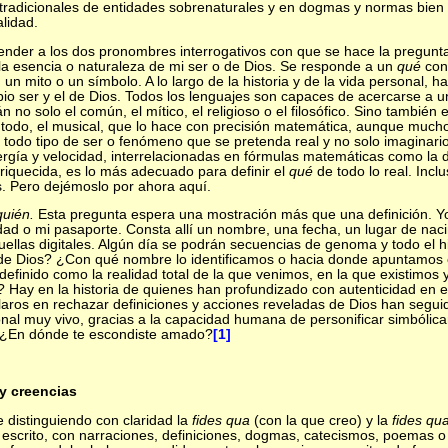
tradicionales de entidades sobrenaturales y en dogmas y normas bien 
lidad.
ender a los dos pronombres interrogativos con que se hace la pregunt
a esencia o naturaleza de mi ser o de Dios. Se responde a un
qué
con
un mito o un símbolo. A lo largo de la historia y de la vida personal, 
io ser y el de Dios. Todos los lenguajes son capaces de acercarse a u
 no solo el común, el mítico, el religioso o el filosófico. Sino también e
todo, el musical, que lo hace con precisión matemática, aunque much
 todo tipo de ser o fenómeno que se pretenda real y no solo imaginario
ergía y velocidad, interrelacionadas en fórmulas matemáticas como la 
iquecida, es lo más adecuado para definir el
qué
de todo lo real. Incl
s. Pero dejémoslo por ahora aquí.
quién.
Esta pregunta espera una mostración más que una definición. 
dad o mi pasaporte. Consta allí un nombre, una fecha, un lugar de na
huellas digitales. Algún día se podrán secuencias de genoma y todo el hi
o de Dios? ¿Con qué nombre lo identificamos o hacia donde apuntamos 
o definido como la realidad total de la que venimos, en la que existi
? Hay en la historia de quienes han profundizado con autenticidad en el 
aros en rechazar definiciones y acciones reveladas de Dios han segui
onal muy vivo, gracias a la capacidad humana de personificar simbólica
. ¿En dónde te escondiste amado?
[1]
 y creencias
 distinguiendo con claridad la
fides qua
(con la que creo) y la
fides qu
escrito, con narraciones, definiciones, dogmas, catecismos, poemas o 