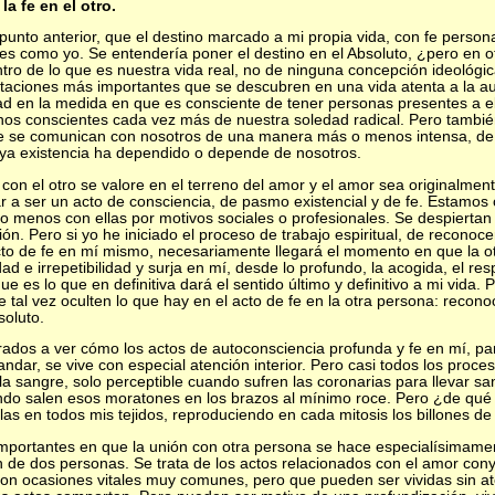
la fe en el otro.
punto anterior, que el destino marcado a mi propia vida, con fe person
tes como yo. Se entendería poner el destino en el Absoluto, ¿pero en 
ro de lo que es nuestra vida real, no de ninguna concepción ideológic
taciones más importantes que se descubren en una vida atenta a la au
ad en la medida en que es consciente de tener personas presentes a ell
rnos conscientes cada vez más de nuestra soledad radical. Pero también
ue se comunican con nosotros de una manera más o menos intensa, de
uya existencia ha dependido o depende de nosotros.
 con el otro se valore en el terreno del amor y el amor sea originalmen
ar a ser un acto de consciencia, de pasmo existencial y de fe. Estamo
 menos con ellas por motivos sociales o profesionales. Se despiertan
ción. Pero si yo he iniciado el proceso de trabajo espiritual, de recon
l acto de fe en mí mismo, necesariamente llegará el momento en que la o
dad e irrepetibilidad y surja en mí, desde lo profundo, la acogida, el res
 es lo que en definitiva dará el sentido último y definitivo a mi vida.
tal vez oculten lo que hay en el acto de fe en la otra persona: recono
soluto.
os a ver cómo los actos de autoconsciencia profunda y fe en mí, par
andar, se vive con especial atención interior. Pero casi todos los proc
 la sangre, solo perceptible cuando sufren las coronarias para llevar s
ando salen esos moratones en los brazos al mínimo roce. Pero ¿de qu
lulas en todos mis tejidos, reproduciendo en cada mitosis los billones 
portantes en que la unión con otra persona se hace especialísimamen
n de dos personas. Se trata de los actos relacionados con el amor cony
n ocasiones vitales muy comunes, pero que pueden ser vividas sin aten