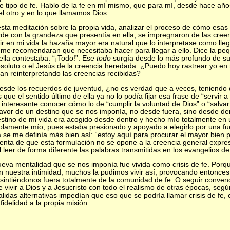
ipo de fe. Hablo de la fe en mí mismo, que para mí, desde hace años
el otro y en lo que llamamos Dios.
sta meditación sobre la propia vida, analizar el proceso de cómo esas v
de con la grandeza que presentía en ella, se impregnaron de las creenc
lir en mi vida la hazaña mayor era natural que lo interpretase como lle
ue me recomendaran que necesitaba hacer para llegar a ello. Dice la p
ella contestaba: “¡Todo!”. Ese
todo
surgía desde lo más profundo de su
absoluto o el Jesús de la creencia heredada. ¿Puedo hoy rastrear yo en
an reinterpretando las creencias recibidas?
desde los recuerdos de juventud, ¿no es verdad que a veces, teniendo
que el sentido último de ella ya no lo podía fijar esa frase de “servir
 interesante conocer cómo lo de “cumplir la voluntad de Dios” o “salvar
avor de un destino que se nos imponía, no desde fuera, sino desde de
estino de mi vida era acogido desde dentro y hecho mío totalmente en u
olamente mío, pues estaba presionado y apoyado a elegirlo por una fu
a se me definía más bien así: “estoy aquí para procurar el mayor bien 
uenta de que esta formulación no se opone a la creencia general expre
al leer de forma diferente las palabras transmitidas en los evangelios d
ueva mentalidad que se nos imponía fue vivida como crisis de fe. Porq
n nuestra intimidad, muchos la pudimos vivir así, provocando entonces
 sintiéndonos fuera totalmente de la comunidad de fe. O seguir conven
 vivir a Dios y a Jesucristo con todo el realismo de otras épocas, segú
alidas alternativas impedían que eso que se podría llamar crisis de fe,
delidad a la propia misión.