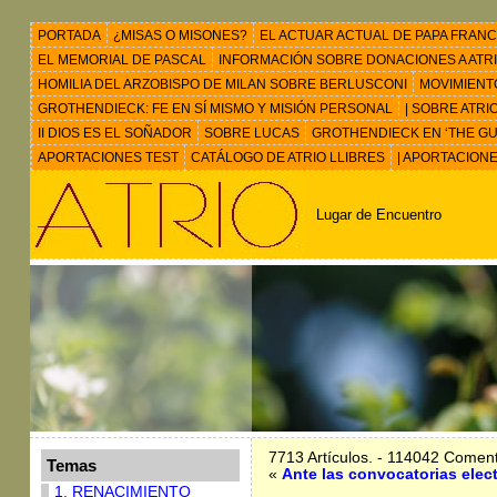
PORTADA
¿MISAS O MISONES?
EL ACTUAR ACTUAL DE PAPA FRANC
EL MEMORIAL DE PASCAL
INFORMACIÓN SOBRE DONACIONES A ATRIO 
HOMILIA DEL ARZOBISPO DE MILAN SOBRE BERLUSCONI
MOVIMIENT
GROTHENDIECK: FE EN SÍ MISMO Y MISIÓN PERSONAL
| SOBRE ATRI
II DIOS ES EL SOÑADOR
SOBRE LUCAS
GROTHENDIECK EN ‘THE GU
APORTACIONES TEST
CATÁLOGO DE ATRIO LLIBRES
| APORTACION
Lugar de Encuentro
7713 Artículos. - 114042 Coment
Temas
«
Ante las convocatorias elec
1. RENACIMIENTO