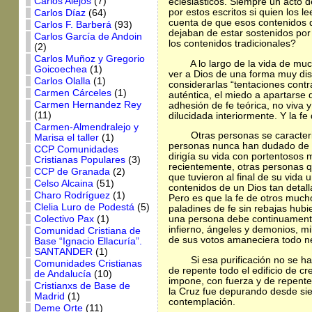
Carlos Alejos
(7)
eclesiásticos. Siempre un acto d
por estos escritos si quien los
Carlos Díaz
(64)
cuenta de que esos contenidos 
Carlos F. Barberá
(93)
dejaban de estar sostenidos por
Carlos García de Andoin
los contenidos tradicionales?
(2)
Carlos Muñoz y Gregorio
A lo largo de la vida de mu
Goicoechea
(1)
ver a Dios de una forma muy dist
Carlos Olalla
(1)
considerarlas “tentaciones contr
Carmen Cárceles
(1)
auténtica, el miedo a apartarse 
Carmen Hernandez Rey
adhesión de fe teórica, no viva
(11)
dilucidada interiormente. Y la fe
Carmen-Almendralejo y
Otras personas se caracteri
Marisa el taller
(1)
personas nunca han dudado de lo
CCP Comunidades
dirigía su vida con portentosos
Cristianas Populares
(3)
recientemente, otras personas 
CCP de Granada
(2)
que tuvieron al final de su vi
Celso Alcaina
(51)
contenidos de un Dios tan detall
Charo Rodríguez
(1)
Pero es que la fe de otros mucho
Clelia Luro de Podestá
(5)
paladines de fe sin rebajas hubi
Colectivo Pax
(1)
una persona debe continuamente r
infierno, ángeles y demonios, m
Comunidad Cristiana de
de sus votos amaneciera todo ne
Base “Ignacio Ellacuría”.
SANTANDER
(1)
Si esa purificación no se ha
Comunidades Cristianas
de repente todo el edificio de cr
de Andalucía
(10)
impone, con fuerza y de repente,
Cristianxs de Base de
la Cruz fue depurando desde sie
Madrid
(1)
contemplación.
Deme Orte
(11)