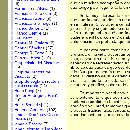
que en muchos acompañará este t
(8)
que tengo para llegar a la fe en 
Fórum Joan Alsina
(1)
Francesco Strazzari
(3)
Sería muy interesante, en e
Francisco Asensi
(9)
que quería darle un destino acor
Francisco Gramage
(1)
en mi Iglesia. Si yo quería cump
Franco Barbero
(1)
y de su Hijo y seguir todo lo q
niña le preguntaban qué quería 
Franco Gentile
(1)
pudiera identificar con el Dios 
Frei Betto
(1)
autoconsciencia profunda que ib
Gabriel M. Otalora
(2)
Gabriel Sánchez
(27)
Y, por otra parte, también 
George R. Porta
(15)
profunda en la vida, advertíamos 
Gonzalo Haya
(110)
esto, salvar el alma”? Sería muy
Grup cristià del Dissabte
capacidad de representación a f
(14)
libre. Lo que pasa es que ese d
mío. Aunque presentía que no s
Grup de Rectors del
dada. El destino de mi existenci
Dissabte
(2)
vida”. Lo importante es darse c
Grup de seglars i rectors
actualiza y purifica, sobre todo 
del disssabte
(14)
Hans Küng
(7)
Es importante ver si esta n
Héctor Rodríguez Fariña
suficientemente lo que ocurría e
(16)
habíamos perdido la fe católica,
Henri Boulad sj
(1)
oración y voluntad, teníamos que
Honorio Cadarso
(192)
prácticas tradicionales. Ambas s
Ignacio Dueñas y Oscar
ahondamiento en la misma y de fi
Varela
(1)
Ignacio Escolar
(7)
Ignasi Moreta y Juan José