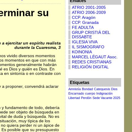
Enlaces
ATRIO 2001-2005
terminar su
ATRIO 2006-2009
CCP. Aragón
CCP. Granada
FE ADULTA
GRUP CRISTIÀ DEL
DISSABTE
IGLESIA VIVA
 a ejercitar un espíritu realista
IL SISMOGRAFO
durante la Cuaresma, 3
KOINONIA
mos vivido diversos momentos
MARCEL LÉGAUT Asoc.
o los momentos en que con más
REDES CRISTIANAS
 momentos generalmente habrán
RELIGIÓN DIGITAL
é
es Dios y
quién
es Dios. En
ca en sintonía o en contraste con
Etiquetas
 a proponer, convendrá aclarar
Amnistía
Bondad
Catequesis Dios
Encarnado
cuerpo
Indignación
Libertad
Perdón
Sede Vacante 2025
o y fundamento de todo, debería
 puede ser objeto de búsqueda en
vital de duda y búsqueda. No es
ituación, muy típica de los
 no quiera perder ni un ápice de
. Es posible que su presupuesto