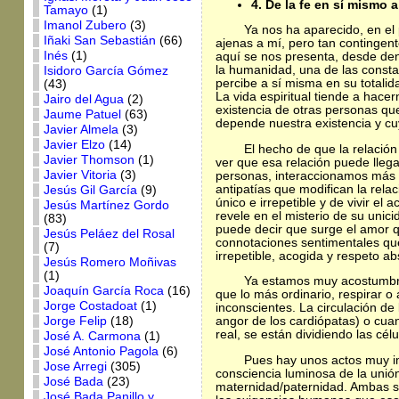
4. De la fe en sí mismo a 
Tamayo
(1)
Imanol Zubero
(3)
Ya nos ha aparecido, en el 
Iñaki San Sebastián
(66)
ajenas a mí, pero tan contingen
Inés
(1)
aquí se nos presenta, desde dent
la humanidad, una de las consta
Isidoro García Gómez
percibe a sí misma en su totalid
(43)
La vida espiritual tiende a hace
Jairo del Agua
(2)
existencia de otras personas q
Jaume Patuel
(63)
depende nuestra existencia y c
Javier Almela
(3)
Javier Elzo
(14)
El hecho de que la relación
Javier Thomson
(1)
ver que esa relación puede lleg
Javier Vitoria
(3)
personas, interaccionamos más o
antipatías que modifican la rela
Jesús Gil García
(9)
único e irrepetible y de vivir e
Jesús Martínez Gordo
revele en el misterio de su unici
(83)
puede decir que surge el amor que
Jesús Peláez del Rosal
connotaciones sentimentales que 
(7)
irrepetible, acogida y respeto ab
Jesús Romero Moñivas
(1)
Ya estamos muy acostumbrad
Joaquín García Roca
(16)
que lo más ordinario, respirar o 
Jorge Costadoat
(1)
inconscientes. La circulación de
Jorge Felip
(18)
angor de los cardiópatas) o cu
real, se están dividiendo las cé
José A. Carmona
(1)
José Antonio Pagola
(6)
Pues hay unos actos muy im
Jose Arregi
(305)
consciencia luminosa de la unió
José Bada
(23)
maternidad/paternidad. Ambas so
José Bada Panillo y