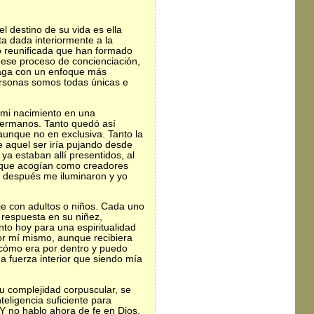
el destino de su vida es ella
a dada interiormente a la
o reunificada que han formado
ese proceso de concienciación,
haga con un enfoque más
personas somos todas únicas e
o mi nacimiento en una
hermanos. Tanto quedó así
aunque no en exclusiva. Tanto la
e aquel ser iría pujando desde
a estaban allí presentidos, al
o que acogían como creadores
 después me iluminaron y yo
e con adultos o niños. Cada uno
 respuesta en su niñez,
to hoy para una espiritualidad
por mí mismo, aunque recibiera
 cómo era por dentro y puedo
a fuerza interior que siendo mía
u complejidad corpuscular, se
eligencia suficiente para
Y no hablo ahora de fe en Dios,