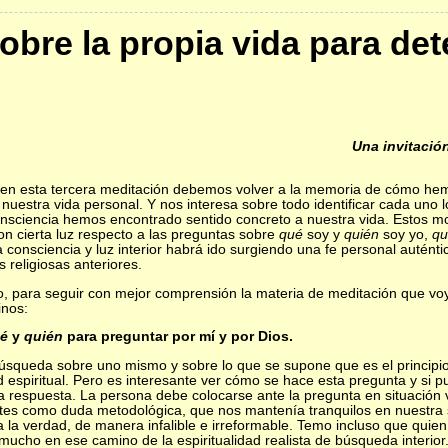
obre la propia vida para de
Una invitación
en esta tercera meditación debemos volver a la memoria de cómo he
 nuestra vida personal. Y nos interesa sobre todo identificar cada un
onsciencia hemos encontrado sentido concreto a nuestra vida. Estos
on cierta luz respecto a las preguntas sobre
qué
soy y
quién
soy yo,
qu
a consciencia y luz interior habrá ido surgiendo una fe personal auténti
s religiosas anteriores.
, para seguir con mejor comprensión la materia de meditación que voy
inos:
é
y
quién
para preguntar por mí y por Dios.
úsqueda sobre uno mismo y sobre lo que se supone que es el principi
d espiritual. Pero es interesante ver cómo se hace esta pregunta y si
 respuesta. La persona debe colocarse ante la pregunta en situación 
antes como duda metodológica, que nos mantenía tranquilos en nuestra s
 la verdad, de manera infalible e irreformable. Temo incluso que quien
mucho en ese camino de la espiritualidad realista de búsqueda interior