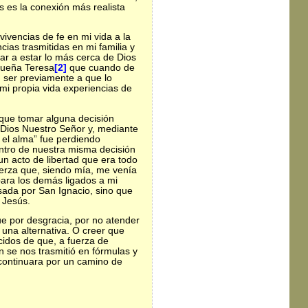
 es la conexión más realista
ivencias de fe en mi vida a la
ias trasmitidas en mi familia y
gar a estar lo más cerca de Dios
equeña Teresa
[2]
que cuando de
 ser previamente a que lo
 mi propia vida experiencias de
 que tomar alguna decisión
 a Dios Nuestro Señor y, mediante
 el alma” fue perdiendo
ntro de nuestra misma decisión
n acto de libertad que era todo
erza que, siendo mía, me venía
para los demás ligados a mi
sada por San Ignacio, sino que
e Jesús.
ue por desgracia, por no atender
 una alternativa. O creer que
cidos de que, a fuerza de
n se nos trasmitió en fórmulas y
 continuara por un camino de