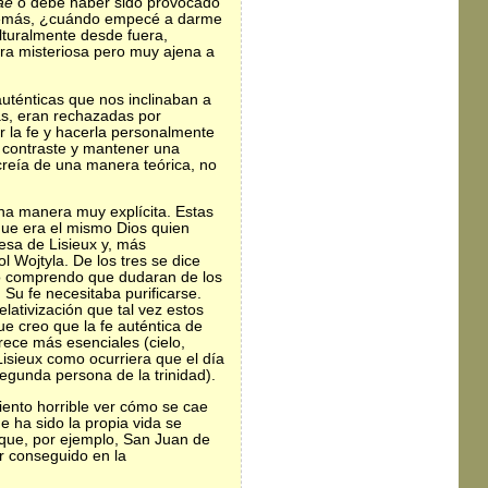
ae
o debe haber sido provocado
os demás, ¿cuándo empecé a darme
ulturalmente desde fuera,
a misteriosa pero muy ajena a
auténticas que nos inclinaban a
ias, eran rechazadas por
ar la fe y hacerla personalmente
l contraste y mantener una
creía de una manera teórica, no
una manera muy explícita. Estas
que era el mismo Dios quien
esa de Lisieux y, más
l Wojtyla. De los tres se dice
Yo comprendo que dudaran de los
 Su fe necesitaba purificarse.
lativización que tal vez estos
ue creo que la fe auténtica de
rece más esenciales (cielo,
isieux como ocurriera que el día
gunda persona de la trinidad).
miento horrible ver cómo se cae
e ha sido la propia vida se
e que, por ejemplo, San Juan de
r conseguido en la