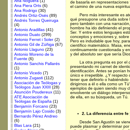
Ana Noguera
(1)
de basarla en representaciones 
Ana Piera Orts
(6)
el camino de una nueva espiritua
Ana Rodrigo
(30)
Pero más interesante es at
Andrés Ortiz-Osés
(89)
qué presupone una duda sobre l
Andrés Torres Queiruga
pero también con una narración, 
(4)
hombre ha ido definiendo el prop
Antonio Aradillas
(41)
Ser. Y entre estos lenguajes están
Antonio Duato
(299)
conceptos y emociones y, sobre 
Antonio Ferret i Soler
(2)
Pero es indudable que hoy, para
Antonio Gil de Zúñiga
(67)
científico matemático. Masa, en
Antonio Llaguno
(23)
continuamente cuestionada y enr
y del absoluto ser que sería Dio
Antonio Moreno de la
Fuente
(6)
La otra pregunta es por el
Antonio Sanchis Pallarés
presentando mi carnet de identi
(1)
identificación. Antes se ponían 
Antonio Vicedo
(7)
único e irrepetible. ¿Y respect
Antonio Zugasti
(112)
tener que definirlo o habiéndol
Asociación de Teólogas y
dirigirnos a él o ella como un Tú
Teólogos Juan XXIII
(28)
ejemplos de quien siendo muy cl
Asunción Poudereux
(11)
envolvente un diálogo interpers
ATE Asociación de
de ella, en su búsqueda, un Tú
Teólogas de España
(1)
Benjamín Forcano
(23)
Benjamín Lajo Cosido
(3)
2. La diferencia entre fe
Bernardo Pérez Andreo
(6)
Desde San Agustín se viene
Blas Lara
(21)
puede plasmar y determinar por 