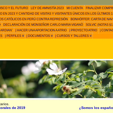
ISCO Y EL FUTURO
LEY DE AMNISTÍA 2023
MI CUENTA
FINALIZAR COMP
EN 2023 Y CANTIDAD DE VISITAS Y VISITANTES ÚNICOS EN LOS ÚLTIMOS 15
OS CATÓLICOS EN PERÚ CONTRA REPRESIÓN
BONHÖFFER: CARTA DE NAV
O
DECLARACIÓN DE MONSEÑOR CARLO MARIA VIGANÒ
SOLVIC (NOTAS §11
ARDIAN’
| HACER UNA APORTACION A ATRIO
| PROYECTO ATRIO
| CONTA
ES
| PERFILES
| DOCUMENTOS
| CURSOS Y TALLERES
arios.
torales de 2019
¿Somos los español