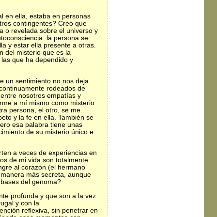
al en ella, estaba en personas
otros contingentes? Creo que
a o revelada sobre el universo y
toconsciencia: la persona se
a y estar ella presente a otras.
 del misterio que es la
 las que ha dependido y
te un sentimiento no nos deja
s continuamente rodeados de
 entre nosotros empatías y
ocerme a mí mismo como misterio
tra persona, el otro, se me
peto y la fe en ella. También se
 Pero esa palabra tiene unas
cimiento de su misterio único e
ten a veces de experiencias en
esos de mi vida son totalmente
angre al corazón (el hermano
é manera más secreta, aunque
de bases del genoma?
te profunda y que son a la vez
ugal y con la
ción reflexiva, sin penetrar en