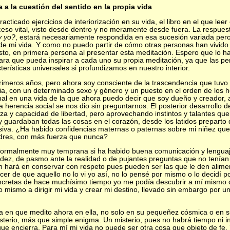
a a la cuestión del sentido en la propia vida
ticado ejercicios de interiorización en su vida, el libro en el que leer 
so vital, visto desde dentro y no meramente desde fuera. La respuest
y yo?
, estará necesariamente respondida en esa sucesión variada per
e mi vida. Y como no puedo partir de cómo otras personas han vivido 
sto, en primera persona al presentar esta meditación. Espero que lo 
 para que pueda inspirar a cada uno su propia meditación, ya que las 
terísticas universales si profundizamos en nuestro interior.
 primeros años, pero ahora soy consciente de la trascendencia que tuv
ia, con un determinado sexo y género y un puesto en el orden de los 
al en una vida de la que ahora puedo decir que soy dueño y creador, 
 herencia social se nos dio sin preguntarnos. El posterior desarrollo d
 y capacidad de libertad, pero aprovechando instintos y talantes que y
 guardaban todas las cosas en el corazón, desde los latidos prepart
iva. ¿Ha habido confidencias maternas o paternas sobre mi niñez que
adres, con más fuerza que nunca?
ormalmente muy temprana si ha habido buena comunicación y lenguaj
idez, de pasmo ante la realidad o de pujantes preguntas que no tenían
n hará en conservar con respeto pues pueden ser las que le den alimen
er de que aquello no lo vi yo así, no lo pensé por mismo o lo decidí 
concretas de hace muchísimo tiempo yo me podía descubrir a mí mismo
mismo a dirigir mi vida y crear mi destino, llevado sin embargo por un
a en que medito ahora en ella, no solo en su pequeñez cósmica o en s
terio, más que simple enigma. Un misterio, pues no habrá tiempo ni int
ue encierra. Para mí mi vida no puede ser otra cosa que objeto de fe. 