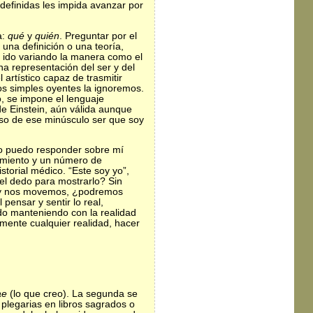
definidas les impida avanzar por
a:
qué
y
quién
. Preguntar por el
 una definición o una teoría,
ha ido variando la manera como el
na representación del ser y del
l artístico capaz de trasmitir
os simples oyentes la ignoremos.
, se impone el lenguaje
de Einstein, aún válida aunque
uso de ese minúsculo ser que soy
Yo puedo responder sobre mí
cimiento y un número de
storial médico. “Este soy yo”,
el dedo para mostrarlo? Sin
mos y nos movemos, ¿podremos
pensar y sentir lo real,
do manteniendo con la realidad
mente cualquier realidad, hacer
ae
(lo que creo). La segunda se
plegarias en libros sagrados o