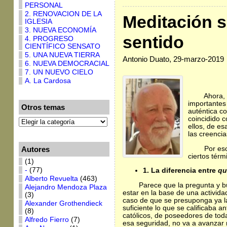
PERSONAL
2. RENOVACION DE LA
Meditación s
IGLESIA
3. NUEVA ECONOMÍA
sentido
4. PROGRESO
CIENTÍFICO SENSATO
5. UNA NUEVA TIERRA
Antonio Duato, 29-marzo-2019
6. NUEVA DEMOCRACIAL
7. UN NUEVO CIELO
A. La Cardosa
Ahora, 
importantes
Otros temas
auténtica c
coincidido c
ellos, de es
las creencia
Por eso
Autores
ciertos térm
(1)
-
(77)
1. La diferencia entre
qu
Alberto Revuelta
(463)
Parece que la pregunta y b
Alejandro Mendoza Plaza
estar en la base de una activida
(3)
caso de que se presuponga ya la
Alexander Grothendieck
suficiente lo que se calificaba 
(8)
católicos, de poseedores de toda
Alfredo Fierro
(7)
esa seguridad, no va a avanzar 