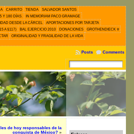
RA
CARRITO
TIENDA
SALVADOR SANTOS
 Y 180 DÍAS.
IN MEMORIAM PACO GRAMAGE
IDAD DESDE LA CÁRCEL
APORTACIONES POR TARJETA
5 A §117)
BAL EJERCICIO 2010
DONACIONES
GROTHENDIECK
CTAR
ORIGINALIDAD Y FRAGILIDAD DE LA VIDA
Posts
Comments
es de hoy responsables de la
conquista de México?
»