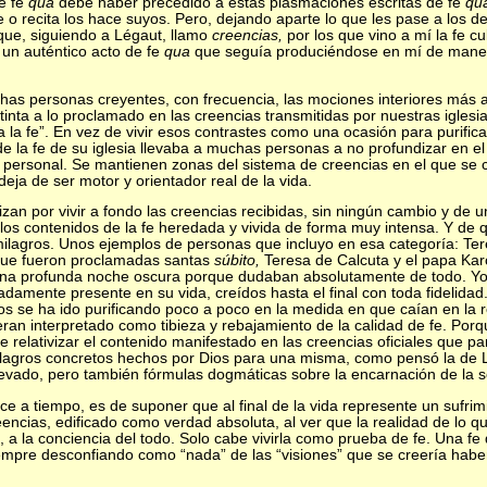
e fe
qua
debe haber precedido a estas plasmaciones escritas de fe
qu
 lee o recita los hace suyos. Pero, dejando aparte lo que les pase a l
que, siguiendo a Légaut, llamo
creencias,
por los que vino a mí la fe c
 un auténtico acto de fe
qua
que seguía produciéndose en mí de maner
chas personas creyentes, con frecuencia, las mociones interiores más 
inta a lo proclamado en las creencias transmitidas por nuestras igles
a la fe”. En vez de vivir esos contrastes como una ocasión para purific
de la fe de su iglesia llevaba a muchas personas a no profundizar en e
 y personal. Se mantienen zonas del sistema de creencias en el que se 
 deja de ser motor y orientador real de la vida.
zan por vivir a fondo las creencias recibidas, sin ningún cambio y de 
s contenidos de la fe heredada y vivida de forma muy intensa. Y de 
 milagros. Unos ejemplos de personas que incluyo en esa categoría: Ter
que fueron proclamadas santas
súbito,
Teresa de Calcuta y el papa Karo
da una profunda noche oscura porque dudaban absolutamente de todo. 
adamente presente en su vida, creídos hasta el final con toda fidelidad.
s se ha ido purificando poco a poco en la medida en que caían en la re
eran interpretado como tibieza y rebajamiento de la calidad de fe. Porq
elativizar el contenido manifestado en las creencias oficiales que pa
ilagros concretos hechos por Dios para una misma, como pensó la de L
vado, pero también fórmulas dogmáticas sobre la encarnación de la se
ce a tiempo, es de suponer que al final de la vida represente un sufri
eencias, edificado como verdad absoluta, al ver que la realidad de lo qu
 a la conciencia del todo. Solo cabe vivirla como prueba de fe. Una f
mpre desconfiando como “nada” de las “visiones” que se creería habe