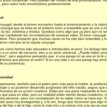
s actos comportan. Pero pueden ser motivo de una profundización, v
, pero sobre todo reviviéndolos posteriormente.
gal
onyugal, desde el primer encuentro hasta el enamoramiento y la cópu
 conyugal que se basa en el misterio único e irrepetible que se une a 
 la vez, instintiva y mística. Quedará como algo que
ya pero aún
no
se 
n cambiando las circunstancias de nuestras vidas. El amor conyugal 
lime. Pero presiento que muchas veces no ha sido bien entendido y ha 
 amor real que es la cópula conyugal.
re cómo hemos sido educados e introducidos al amor. Un teólogo fam
no a
un amor de cercanía
, sino a un amor universal. ¿Puede haber amo
mor”, pero seguimos pensando que, si una pareja no se une en la fe y
ndríamos que pensar al revés? Si en una vida o en una pareja hay amor,
de su presencia).
ternidad
representa, también para el padre pero más para la madre, la anidación
ujer y su posterior desarrollo progresivo del niño nacido, seguro que e
 humana de su acción creadora. Están por una parte realizando la fun
o que pasa en ellas, pero en realidad están siendo dioses creadores, c
otra persona– pero con constatación de no saber cómo se hace eso. So
dor pues soy protagonista y, a la vez, tengo que reconocer que algo m
 del hijo o de la hija, como lo más mío y lo menos mío a la vez es una