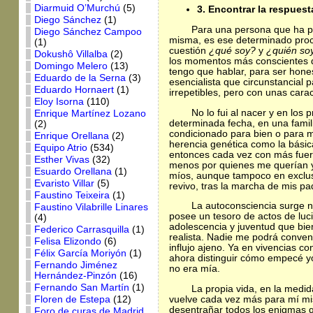
Diarmuid O’Murchú
(5)
3. Encontrar la respuest
Diego Sánchez
(1)
Para una persona que ha prac
Diego Sánchez Campoo
misma, es ese determinado proce
(1)
cuestión
¿qué soy?
y
¿quién so
Dokushô Villalba
(2)
los momentos más conscientes d
Domingo Melero
(13)
tengo que hablar, para ser hone
Eduardo de la Serna
(3)
esencialista que circunstancial
Eduardo Hornaert
(1)
irrepetibles, pero con unas carac
Eloy Isorna
(110)
No lo fui al nacer y en los
Enrique Martínez Lozano
determinada fecha, en una famil
(2)
condicionado para bien o para m
Enrique Orellana
(2)
herencia genética como la básica
Equipo Atrio
(534)
entonces cada vez con más fuerza
Esther Vivas
(32)
menos por quienes me querían y
Esuardo Orellana
(1)
míos, aunque tampoco en exclus
Evaristo Villar
(5)
revivo, tras la marcha de mis p
Faustino Teixeira
(1)
La autoconsciencia surge n
Faustino Vilabrille Linares
posee un tesoro de actos de luc
(4)
adolescencia y juventud que bie
Federico Carrasquilla
(1)
realista. Nadie me podrá convenc
Felisa Elizondo
(6)
influjo ajeno. Ya en vivencias 
Félix García Moriyón
(1)
ahora distinguir cómo empecé yo 
Fernando Jiménez
no era mía.
Hernández-Pinzón
(16)
Fernando San Martín
(1)
La propia vida, en la medid
vuelve cada vez más para mí mis
Floren de Estepa
(12)
desentrañar todos los enigmas q
Foro de curas de Madrid