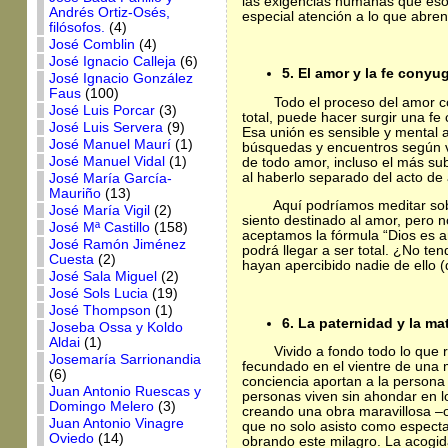
las exigencias humanas que eso
Andrés Ortiz-Osés,
especial atención a lo que abren
filósofos.
(4)
José Comblin
(4)
José Ignacio Calleja
(6)
5. El amor y la fe conyu
José Ignacio González
Faus
(100)
Todo el proceso del amor c
José Luis Porcar
(3)
total, puede hacer surgir una fe
José Luis Servera
(9)
Esa unión es sensible y mental a
José Manuel Maurí
(1)
búsquedas y encuentros según va
José Manuel Vidal
(1)
de todo amor, incluso el más sub
al haberlo separado del acto de
José María García-
Mauriño
(13)
Aquí podríamos meditar sob
José María Vigil
(2)
siento destinado al amor, pero 
José Mª Castillo
(158)
aceptamos la fórmula “Dios es a
José Ramón Jiménez
podrá llegar a ser total. ¿No te
Cuesta
(2)
hayan apercibido nadie de ello (
José Sala Miguel
(2)
José Sols Lucia
(19)
José Thompson
(1)
6. La paternidad y la ma
Joseba Ossa y Koldo
Aldai
(1)
Vivido a fondo todo lo que 
Josemaría Sarrionandia
fecundado en el vientre de una m
(6)
conciencia aportan a la persona
Juan Antonio Ruescas y
personas viven sin ahondar en l
Domingo Melero
(3)
creando una obra maravillosa –
Juan Antonio Vinagre
que no solo asisto como especta
Oviedo
(14)
obrando este milagro. La acogida