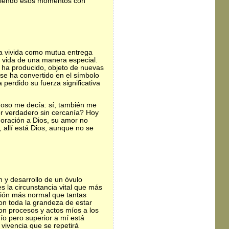
iviendo esos momentos con
la vivida como mutua entrega
mi vida de una manera especial.
ha producido, objeto de nuevas
se ha convertido en el símbolo
perdido su fuerza significativa
oso me decía: sí, también me
r verdadero sin cercanía? Hoy
 oración a Dios, su amor no
 allí está Dios, aunque no se
 y desarrollo de un óvulo
s la circunstancia vital que más
ción más normal que tantas
on toda la grandeza de estar
n procesos y actos míos a los
ío pero superior a mí está
 vivencia que se repetirá