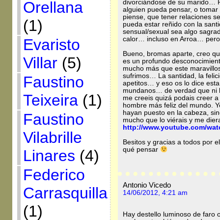
divorciándose de su marido… P
Orellana
alguien pueda pensar, o tomar 
piense, que tener relaciones se
(1)
pueda estar reñido con la sant
sensual/sexual sea algo sagr
calor… incluso en Arroa… pero 
Evaristo
Bueno, bromas aparte, creo q
Villar
(5)
es un profundo desconocimient
mucho más que este maravilloso
sufrimos… La santidad, la felic
Faustino
apetitos… y eso os lo dice est
mundanos… de verdad que ni la f
Teixeira
(1)
me creeis quizá podais creer a
hombre más feliz del mundo. Yo
hayan puesto en la cabeza, sin
Faustino
mucho que lo viérais y me diera
http://www.youtube.com/wat
Vilabrille
Besitos y gracias a todos por e
qué pensar
Linares
(4)
Federico
Antonio Vicedo
Carrasquilla
14/06/2012, 4:21 am
(1)
Hay destello luminoso de faro o