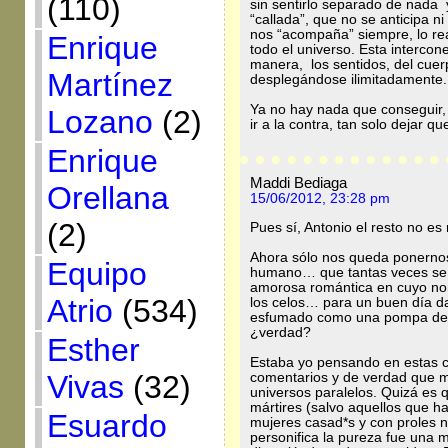
(110)
sin sentirlo separado de nada
“callada”, que no se anticipa ni
nos “acompaña” siempre, lo r
Enrique
todo el universo. Esta intercon
manera, los sentidos, del cuer
Martínez
desplegándose ilimitadamente.
Ya no hay nada que conseguir,
Lozano
(2)
ir a la contra, tan solo dejar q
Enrique
Maddi Bediaga
Orellana
15/06/2012, 23:28 pm
(2)
Pues sí, Antonio el resto no es
Ahora sólo nos queda ponerno
Equipo
humano… que tantas veces se c
amorosa romántica en cuyo nombr
Atrio
(534)
los celos… para un buen día da
esfumado como una pompa de j
¿verdad?
Esther
Estaba yo pensando en estas co
Vivas
(32)
comentarios y de verdad que m
universos paralelos. Quizá es q
mártires (salvo aquellos que 
Esuardo
mujeres casad*s y con proles 
personifica la pureza fue una 