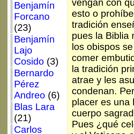
vengan con qu
Benjamín
esto o prohíbe 
Forcano
tradición ense
(23)
pues la Bibli
Benjamín
los obispos se
Lajo
comer embutido
Cosido
(3)
la tradición pr
Bernardo
atrae y les asu
Pérez
condenan. Per
Andreo
(6)
placer es una 
Blas Lara
cuerpo sagrado
(21)
Pues ¿qué cel
Carlos