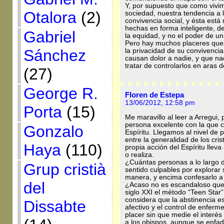
Y, por supuesto que como vivim
Otalora
(2)
sociedad, nuestra tendencia a 
convivencia social, y ésta está
hechas en forma inteligente, d
Gabriel
la equidad, y no el poder de u
Pero hay muchos placeres que 
Sánchez
la privacidad de su convivenci
causan dolor a nadie, y que nad
tratar de controlarlos en aras d
(27)
George R.
Floren de Estepa
13/06/2012, 12:58 pm
Porta
(15)
Me maravillo al leer a Arregui
persona excelente con la que c
Gonzalo
Espíritu. Llegamos al nivel de
entre la generalidad de los cris
Haya
(110)
propia acción del Espíritu lleva
o realiza.
¿Cuántas personas a lo largo d
Grup cristià
sentido culpables por explorar 
manera, y encima confesarlo a
del
¿Acaso no es escandaloso que
siglo XXI el método “Teen Star”
considera que la abstinencia es
Dissabte
afectivo y el control de enfer
placer sin que medie el interé
a los obispos, aunque se enfad