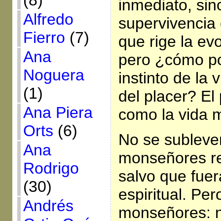
(8)
inmediato, sino
Alfredo
supervivencia 
Fierro
(7)
que rige la evo
Ana
pero ¿cómo pod
Noguera
instinto de la 
(1)
del placer? El
Ana Piera
como la vida 
Orts
(6)
No se subleve
Ana
monseñores re
Rodrigo
salvo que fue
(30)
espiritual. Pe
Andrés
monseñores: n