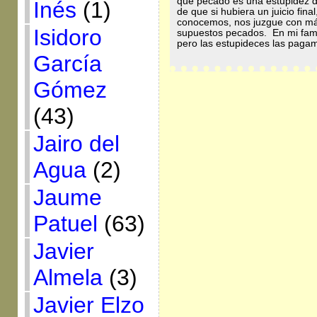
que pecado es una estupidez 
Inés
(1)
de que si hubiera un juicio fina
conocemos, nos juzgue con más
Isidoro
supuestos pecados. En mi fami
pero las estupideces las paga
García
Gómez
(43)
Jairo del
Agua
(2)
Jaume
Patuel
(63)
Javier
Almela
(3)
Javier Elzo