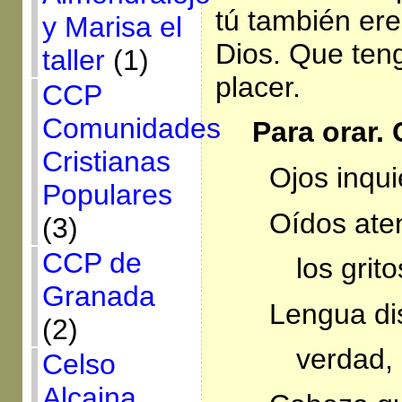
tú también er
y Marisa el
Dios. Que teng
taller
(1)
placer.
CCP
Comunidades
Para orar.
Cristianas
Ojos inqui
Populares
Oídos aten
(3)
CCP de
los grit
Granada
Lengua di
(2)
verdad, 
Celso
Alcaina