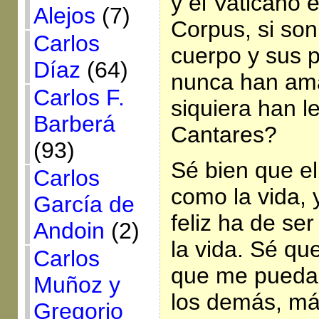
y el Vaticano e
Alejos
(7)
Corpus, si so
Carlos
cuerpo y sus 
Díaz
(64)
nunca han am
Carlos F.
siquiera han l
Barberá
Cantares?
(93)
Sé bien que el
Carlos
como la vida, 
García de
feliz ha de se
Andoin
(2)
la vida. Sé qu
Carlos
que me pueda 
Muñoz y
los demás, má
Gregorio