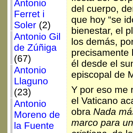
Antonio
del cuerpo, de
Ferret i
que hoy “se ido
Soler
(2)
bienestar, el p
Antonio Gil
los demás, por
de Zúñiga
precisamente 
(67)
él desde el su
Antonio
episcopal de 
Llaguno
Y por eso me r
(23)
el Vaticano a
Antonio
obra
Nada más
Moreno de
marco para un
la Fuente