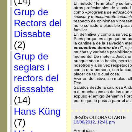
(14)
El método “Tenn Star” y su fu
otros profesionales de la salu
Grup de
como
«programa de educación s
sexista y médicamente inexact
Rectors del
respecto de opiniones y presen
no lo considero plausible para 
familiar.
Dissabte
En definitiva y como a su vez 
Pues porque es algo que no pue
(2)
la cantinela de la salvación et
encuentres dentro de ti”
, di
muchas y variadas posibilidad
Grup de
momento. De meter a Jesús en n
aunque sea a lo bestia, pero t
seglars i
nosotros y a su vez respetuoso
con la otra persona, con la cua
placer de tal o cual cosa.
rectors del
Vivir en definitiva, sin malos 
Deo.
disssabte
Saludos desde la calurosa Anda
p.d. muchas cosas de las que 
expuso el amigo Benjamin Forc
(14)
por el que le puso a parir el ac
Hans Küng
JESÚS OLLORA OLARTE
(7)
13/06/2012, 12:41 pm
Arregi
dice: