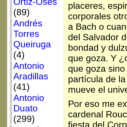
Ortiz-Osés
placeres, espi
(89)
corporales ot
Andrés
a Bach o cuand
Torres
del Salvador d
Queiruga
bondad y dulzu
(4)
que goza. Y ¿
Antonio
que goza sino
Aradillas
partícula de l
(41)
mueve el univ
Antonio
Por eso me ext
Duato
cardenal Rouc
(299)
fiesta del Corp