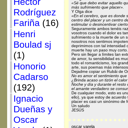
Héctor
«Sé que debo evitar aquello qu
más sufrimiento que placer».
Rodríguez
Y Olga dice
«En el cerebro, que es donde s
Fariña
(16)
centro del placer y un centro d
estimular o desincentivar cier
Seguramente ambos tenéis raz
Henri
vosotros cuando el dolor es tan
sufrimiento o la muerte de un 
nosotros nos sentimos impoten
Boulad sj
deprimimos con tal intensidad 
muerte hay un paso muy corto.
(1)
Pero sin llegar a límites tan e
de amor, tu sensibilidad es m
todo el romanticismo, los gra
Honorio
arte, sus poemas más intensos 
Dejadme copiar un Rubâi de 
Cadarso
No es amor el sentimiento que
¿Brinda acaso un tizón el cal
Noche y día y durante el resto 
(192)
el amante verdadero se consum
De cualquier modo, esto es una
Ignacio
ello), ya que estoy de acuerdo
placer es casi un sinónimo de f
Un saludo
Dueñas y
JESÚS
Oscar
oscar varela