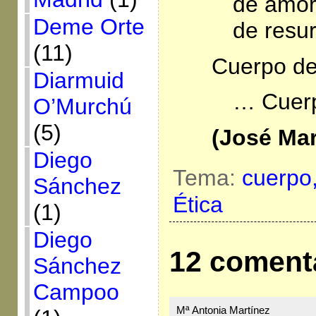
de amor
Deme Orte
de resur
(11)
Cuerpo de
Diarmuid
… Cuerp
O’Murchú
(5)
(José Mar
Diego
Tema:
cuerpo
Sánchez
Ética
(1)
Diego
12 coment
Sánchez
Campoo
Mª Antonia Martínez