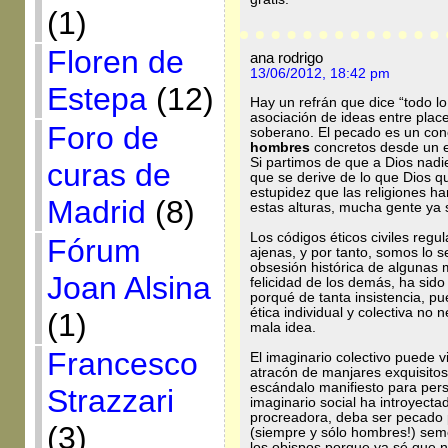
(1)
Floren de
ana rodrigo
13/06/2012, 18:42 pm
Estepa
(12)
Hay un refrán que dice “todo l
asociación de ideas entre plac
Foro de
soberano. El pecado es un conc
hombres
concretos desde un e
Si partimos de que a Dios nadie 
curas de
que se derive de lo que Dios qu
estupidez que las religiones ha
Madrid
(8)
estas alturas, mucha gente ya
Los códigos éticos civiles regu
Fórum
ajenas, y por tanto, somos lo
obsesión histórica de algunas m
Joan Alsina
felicidad de los demás, ha sido
porqué de tanta insistencia, pue
ética individual y colectiva no
(1)
mala idea.
Francesco
El imaginario colectivo puede 
atracón de manjares exquisito
escándalo manifiesto para per
Strazzari
imaginario social ha introyectad
procreadora, deba ser pecado
(3)
(siempre y sólo hombres!) seme
los obispos porque ya sé que n