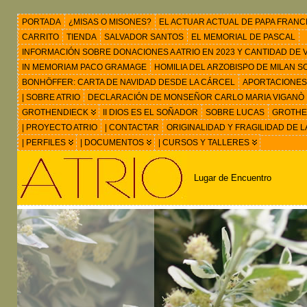
PORTADA
¿MISAS O MISONES?
EL ACTUAR ACTUAL DE PAPA FRANC
CARRITO
TIENDA
SALVADOR SANTOS
EL MEMORIAL DE PASCAL
INFORMACIÓN SOBRE DONACIONES A ATRIO EN 2023 Y CANTIDAD DE VIS
IN MEMORIAM PACO GRAMAGE
HOMILIA DEL ARZOBISPO DE MILAN 
BONHÖFFER: CARTA DE NAVIDAD DESDE LA CÁRCEL
APORTACIONES
| SOBRE ATRIO
DECLARACIÓN DE MONSEÑOR CARLO MARIA VIGANÒ
GROTHENDIECK
II DIOS ES EL SOÑADOR
SOBRE LUCAS
GROTHEN
| PROYECTO ATRIO
| CONTACTAR
ORIGINALIDAD Y FRAGILIDAD DE L
| PERFILES
| DOCUMENTOS
| CURSOS Y TALLERES
Lugar de Encuentro