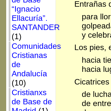
Entrañas 
“Ignacio
para llo
Ellacuría”.
golpead
SANTANDER
y celebr
(1)
Comunidades
Los pies,
Cristianas
hacia ti
de
hacia l
Andalucía
Cicatrices
(10)
Cristianxs
de lucha
de Base de
de entr
Madrid
(1)