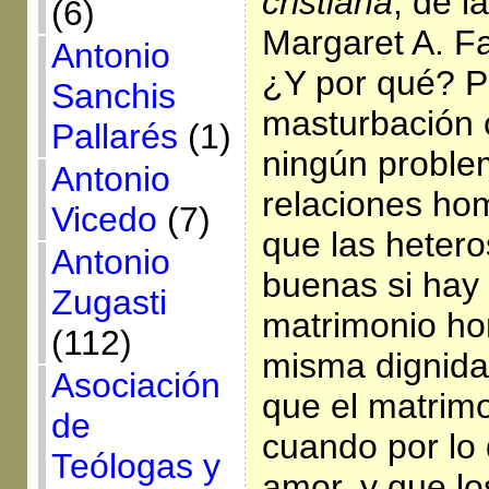
cristiana
, de l
(6)
Margaret A. F
Antonio
¿Y por qué? P
Sanchis
masturbación 
Pallarés
(1)
ningún proble
Antonio
relaciones ho
Vicedo
(7)
que las heter
Antonio
buenas si hay 
Zugasti
matrimonio ho
(112)
misma dignida
Asociación
que el matrimo
de
cuando por lo
Teólogas y
amor, y que lo