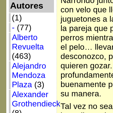
Narrondo junto
Autores
con velo que 
(1)
juguetones a l
-
(77)
la pareja que
Alberto
perros mientras
Revuelta
el pelo… lleva
(463)
desconozco, p
quieren gozar
Alejandro
profundament
Mendoza
buenamente p
Plaza
(3)
su manera.
Alexander
Grothendieck
Tal vez no sea