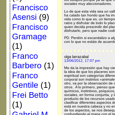
sociales muy aleccionadores.
Francisco
Lo de que esta vida sea un vall
Asensi
(9)
ha calado tan hondo que ha i
vida como lo que es, un tiemp
ratos y disfrutar de todo lo pla
Francisco
quien decida prescindir del pl
disfrutarlo, pero que nadie codi
Gramage
PD. Perdón si escandalizo a alg
con lo que no estáis de acuerd
(1)
Franco
olga larrazabal
13/06/2012, 17:07 pm
Barbero
(1)
Me da la impresión que hay cie
la idea de que los placeres son
Franco
espiritual son categorías difer
corporal son instintos «animal
Gentile
(1)
otro, va por la observación de
otros. A lo primero, pienso que
químicos, instintivos, psíquicos,
Frei Betto
sociales, en forma conjunta, y
producto de los recursos usado
(1)
clasificar diferentes aspectos d
está en nuestra cabeza y no en
de los aspectos, se nos desequ
Gabriel M.
confundiendo el mapa con el ter