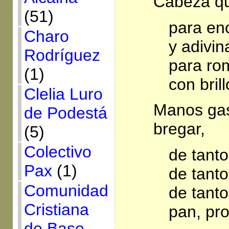
Cabeza qu
(51)
para en
Charo
y adivin
Rodríguez
para ro
(1)
con bril
Clelia Luro
Manos gas
de Podestá
bregar,
(5)
Colectivo
de tanto
Pax
(1)
de tant
Comunidad
de tanto
Cristiana
pan, pr
de Base