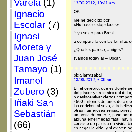
Varela
(1)
13/06/2012, 10:41 am
Ignacio
OK!
Me he decidido por
Escolar
(7)
«No hacer estupideces»
Y ya salgo para Brasil
Ignasi
a compartirlo con las familias 
Moreta y
¿Qué les parece, amigos?
Juan José
¡Vamos todavía! – Oscar.
Tamayo
(1)
olga larrazabal
Imanol
13/06/2012, 6:09 am
Zubero
(3)
En el cerebro, que es donde se
del placer y un centro del dolo
o desincentivar ciertos compor
Iñaki San
4500 millones de años de expe
las caricias, al sexo, a la bellez
otras numerosas sensaciones, 
Sebastián
un ansia de muerte, pasa por n
alguna enfermedad fatal, hay m
(66)
consiste de partida en vivirla b
es negar la vida, y si existen