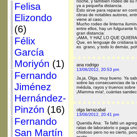
noche, y también rodeo de su m
Felisa
ya a pequeña distancia.
Esto sirve para reparar en con
Elizondo
obras de notables autores, ent
viene al caso.
Mucho rodeo de linterna ilumin
(6)
entre ellos, hay un fulgurante 
gran distancia:
Félix
¡AMA, Y HAZ LO QUE QUIERA
Que, en lenguaje de cristian
es grano, y todo lo demás, pol
García
Moriyón
(1)
ana rodrigo
13/06/2012, 20:53 pm
Fernando
Ja,ja, Olga, muy bueno. Ya sa
sobre las consecuencias de l
Jiménez
médula, rayos y truenos sobre 
¡Mamma mía!, cuántas sandeces
Hernández-
Pinzón
(16)
olga larrazabal
13/06/2012, 20:41 pm
Fernando
Querida Ana: Te faltó un agr
ratas de laboratorio o paga uno
San Martín
chistoso pero no es cierto, po
gratis.