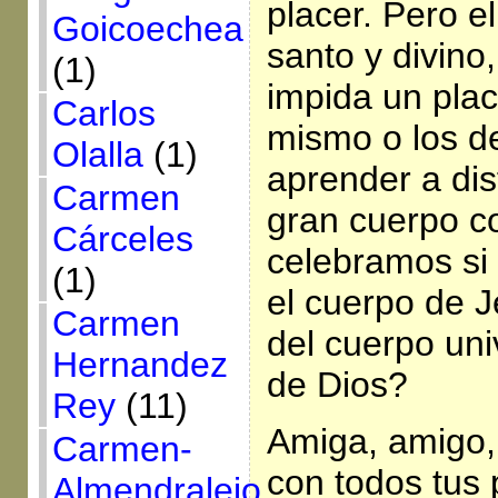
placer. Pero e
Goicoechea
santo y divino
(1)
impida un pla
Carlos
mismo o los d
Olalla
(1)
aprender a dis
Carmen
gran cuerpo c
Cárceles
celebramos si
(1)
el cuerpo de 
Carmen
del cuerpo un
Hernandez
de Dios?
Rey
(11)
Amiga, amigo,
Carmen-
con todos tus 
Almendralejo