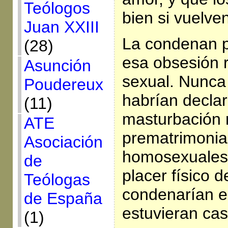
Teólogos
bien si vuelv
Juan XXIII
La condenan p
(28)
esa obsesión r
Asunción
sexual. Nunca
Poudereux
habrían decla
(11)
masturbación n
ATE
prematrimonial
Asociación
homosexuales,
de
placer físico 
Teólogas
condenarían el 
de España
estuvieran ca
(1)