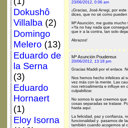
(1)
23/06/2012, 0:06 am
Dokushô
¡Gracias, José Arregi, por este
dices, que no sé como pueden 
Villalba
(2)
Mª Asunción, me gusta mucho tu
«Ya no hay nada que conseguir
Domingo
que ir a la contra, tan solo dej
Abrazos!
Melero
(13)
Eduardo de
Mª Asunción Poudereux
20/06/2012, 13:18 pm
la Serna
Gracias Maddi por el enlace. N
(3)
Nos hemos hecho infelices al s
vez más con la mente. Las caus
Eduardo
nos retroalimenta e influye en 
culpabilizar.
Hornaert
No somos lo que creemos que 
cosas separadas se tratase. P
(1)
hasta aquí.
La felicidad, paz y confianza,
Eloy Isorna
funcionalidad y pasamos de la
también cuando acogemos al cu