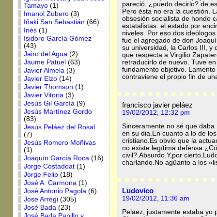
pareció, ¿puedo decirlo? de esc
Tamayo
(1)
Pero ésta no era la cuestión. L
Imanol Zubero
(3)
obsesión socialista de hondo ca
Iñaki San Sebastián
(66)
estatalistas: el estado por enc
Inés
(1)
niveles. Por eso dos ideólogos
Isidoro García Gómez
fue el agregado de don Joaquín
(43)
su universidad, la Carlos III, 
Jairo del Agua
(2)
que respecta a Virgilio Zapate
Jaume Patuel
(63)
retraducirlo de nuevo. Tuve en
fundamento objetivo. Lamento e
Javier Almela
(3)
contraviene el propio fin de una
Javier Elzo
(14)
Javier Thomson
(1)
Javier Vitoria
(3)
Jesús Gil García
(9)
francisco javier peláez
Jesús Martínez Gordo
19/02/2012, 12:32 pm
(83)
Sinceramente no sé que daba P
Jesús Peláez del Rosal
en su dia.En cuanto a lo de lo
(7)
cristiano.Es obvio que la actu
Jesús Romero Moñivas
no existe legítima defensa.¿C
(1)
civil?.Absurdo.Y,por cierto,Lu
Joaquín García Roca
(16)
charlando.No agüanto a los «lis
Jorge Costadoat
(1)
Jorge Felip
(18)
José A. Carmona
(1)
Ludovico
José Antonio Pagola
(6)
19/02/2012, 11:36 am
Jose Arregi
(305)
José Bada
(23)
Pelaez, justamente estaba yo
José Bada Panillo y