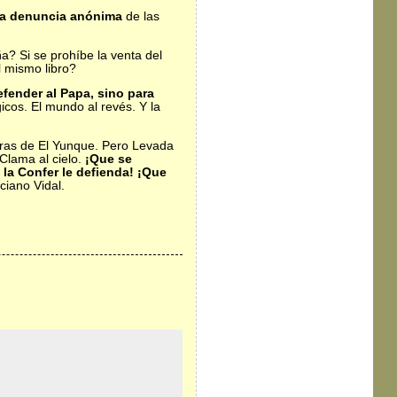
a denuncia anónima
de las
a? Si se prohíbe la venta del
l mismo libro?
fender al Papa, sino para
cos. El mundo al revés. Y la
ltras de El Yunque. Pero Levada
 Clama al cielo.
¡Que se
 la Confer le defienda! ¡Que
iano Vidal.