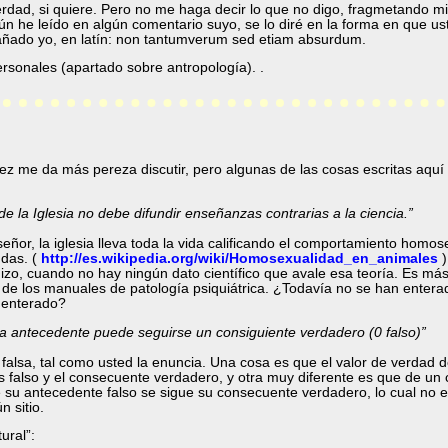
rdad, si quiere. Pero no me haga decir lo que no digo, fragmetando m
n he leído en algún comentario suyo, se lo diré en la forma en que u
 añado yo, en latín: non tantumverum sed etiam absurdum.
rsonales (apartado sobre antropología). .
ez me da más pereza discutir, pero algunas de las cosas escritas aqu
de la Iglesia no debe difundir enseñanzas contrarias a la ciencia.”
ñor, la iglesia lleva toda la vida calificando el comportamiento homose
udas. (
http://es.wikipedia.org/wiki/Homosexualidad_en_animales
)
mizo, cuando no hay ningún dato científico que avale esa teoría. Es má
de los manuales de patología psiquiátrica. ¿Todavía no se han enterad
a enterado?
ra antecedente puede seguirse un consiguiente verdadero (0 falso)”
falsa, tal como usted la enuncia. Una cosa es que el valor de verdad d
s falso y el consecuente verdadero, y otra muy diferente es que de un 
su antecedente falso se sigue su consecuente verdadero, lo cual no es
n sitio.
ural”: