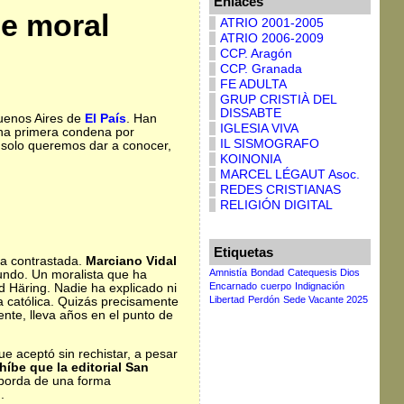
Enlaces
de moral
ATRIO 2001-2005
ATRIO 2006-2009
CCP. Aragón
CCP. Granada
FE ADULTA
GRUP CRISTIÀ DEL
DISSABTE
Buenos Aires de
El País
. Han
IGLESIA VIVA
una primera condena por
IL SISMOGRAFO
 solo queremos dar a conocer,
KOINONIA
MARCEL LÉGAUT Asoc.
REDES CRISTIANAS
RELIGIÓN DIGITAL
Etiquetas
ra contrastada.
Marciano Vidal
Amnistía
Bondad
Catequesis Dios
mundo. Un moralista que ha
Encarnado
cuerpo
Indignación
 Häring. Nadie ha explicado ni
Libertad
Perdón
Sede Vacante 2025
ia católica. Quizás precisamente
ente, lleva años en el punto de
e aceptó sin rechistar, a pesar
íbe que la editorial San
aborda de una forma
.