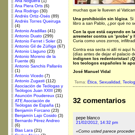
Ana Noguera
(1)
Ana Piera Orts
(6)
muchas que le llueven al Vatica
Ana Rodrigo
(30)
Andrés Ortiz-Osés
(89)
Una prohibición sin lógica
. Si
Andrés Torres Queiruga
libro a san Pablo, ¿por qué no s
(4)
Antonio Aradillas
(41)
Con la que está cayendo en la
Antonio Duato
(299)
arremeter contra un ‘probe’ y
Curia como unos zorros, infiltra
Antonio Ferret i Soler
(2)
Antonio Gil de Zúñiga
(67)
Contra esa secta ni allí ni aquí
Antonio Llaguno
(23)
(días antes de dejar el palacio d
Antonio Moreno de la
indignen los redentoristas! ¡
Fuente
(6)
los teologos españoles le ap
Antonio Sanchis Pallarés
(1)
José Manuel Vidal
Antonio Vicedo
(7)
Antonio Zugasti
(112)
Tema:
Ética,
Sexualidad,
Teolog
Asociación de Teólogas y
Teólogos Juan XXIII
(28)
Asunción Poudereux
(11)
32 comentarios
ATE Asociación de
Teólogas de España
(1)
Benjamín Forcano
(23)
Benjamín Lajo Cosido
(3)
pepe blanco
Bernardo Pérez Andreo
21/02/2012, 14:32 pm
(6)
Blas Lara
(21)
«Como usted parece proceder 