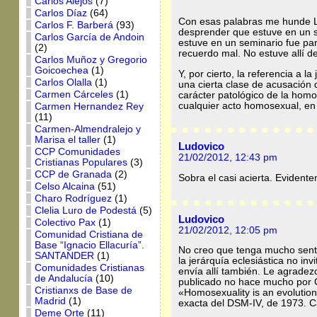
Carlos Alejos
(7)
Carlos Díaz
(64)
Con esas palabras me hunde L
Carlos F. Barberá
(93)
desprender que estuve en un s
Carlos García de Andoin
estuve en un seminario fue par
(2)
recuerdo mal. No estuve allí d
Carlos Muñoz y Gregorio
Goicoechea
(1)
Y, por cierto, la referencia a 
Carlos Olalla
(1)
una cierta clase de acusación 
Carmen Cárceles
(1)
carácter patológico de la homo
cualquier acto homosexual, en 
Carmen Hernandez Rey
(11)
Carmen-Almendralejo y
Marisa el taller
(1)
Ludovico
CCP Comunidades
21/02/2012, 12:43 pm
Cristianas Populares
(3)
CCP de Granada
(2)
Sobra el casi acierta. Evident
Celso Alcaina
(51)
Charo Rodríguez
(1)
Clelia Luro de Podestá
(5)
Ludovico
Colectivo Pax
(1)
21/02/2012, 12:05 pm
Comunidad Cristiana de
Base “Ignacio Ellacuría”.
No creo que tenga mucho senti
SANTANDER
(1)
la jerárquía eclesiástica no in
Comunidades Cristianas
envía allí también. Le agradez
de Andalucía
(10)
publicado no hace mucho por Ca
Cristianxs de Base de
«Homosexuality is an evolution
Madrid
(1)
exacta del DSM-IV, de 1973. Ca
Deme Orte
(11)