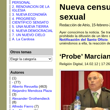
PERSONAL
Nueva censu
2. RENOVACION DE LA
IGLESIA
sexual
3. NUEVA ECONOMÍA
4. PROGRESO
CIENTÍFICO SENSATO
Redacción de Atrio, 15-febrero
5. UNA NUEVA TIERRA
6. NUEVA DEMOCRACIAL
Ayer conocimos la noticia. Se t
7. UN NUEVO CIELO
prohibido la difusión de un lib
A. La Cardosa
Notificación del Santo Oficio
.
uniéndonos a ella, la reacción d
Otros temas
‘Probe’ Marcian
Religión Digital, 14.02.12 | 17:26
Autores
(1)
-
(77)
Alberto Revuelta
(463)
Alejandro Mendoza Plaza
(3)
Alexander Grothendieck
(8)
Alfredo Fierro
(7)