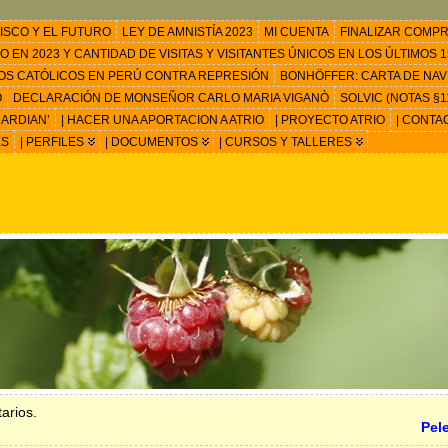
ISCO Y EL FUTURO
LEY DE AMNISTÍA 2023
MI CUENTA
FINALIZAR COMP
EN 2023 Y CANTIDAD DE VISITAS Y VISITANTES ÚNICOS EN LOS ÚLTIMOS 15
OS CATÓLICOS EN PERÚ CONTRA REPRESIÓN
BONHÖFFER: CARTA DE NAV
O
DECLARACIÓN DE MONSEÑOR CARLO MARIA VIGANÒ
SOLVIC (NOTAS §11
ARDIAN’
| HACER UNA APORTACION A ATRIO
| PROYECTO ATRIO
| CONTA
ES
| PERFILES
| DOCUMENTOS
| CURSOS Y TALLERES
arios.
Pel