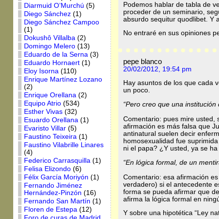
Podemos hablar de tabla de ve
Diarmuid O’Murchú
(5)
proceder de un seminario, segú
Diego Sánchez
(1)
absurdo sequitur quodlibet. Y
Diego Sánchez Campoo
(1)
No entraré en sus opiniones pe
Dokushô Villalba
(2)
Domingo Melero
(13)
Eduardo de la Serna
(3)
pepe blanco
Eduardo Hornaert
(1)
20/02/2012, 19:54 pm
Eloy Isorna
(110)
Enrique Martínez Lozano
Hay asuntos de los que cada v
(2)
un poco.
Enrique Orellana
(2)
Equipo Atrio
(534)
“Pero creo que una institución 
Esther Vivas
(32)
Comentario: pues mire usted, se
Esuardo Orellana
(1)
afirmación es más falsa que J
Evaristo Villar
(5)
antinatural suelen decir enfer
Faustino Teixeira
(1)
homosexualidad fue suprimida 
Faustino Vilabrille Linares
ni el papa? ¿Y usted, ya se h
(4)
Federico Carrasquilla
(1)
“En lógica formal, de un menti
Felisa Elizondo
(6)
Comentario: esa afirmación es 
Félix García Moriyón
(1)
verdadero) si el antecedente e
Fernando Jiménez
forma se pueda afirmar que de 
Hernández-Pinzón
(16)
afirma la lógica formal en ningú
Fernando San Martín
(1)
Floren de Estepa
(12)
Y sobre una hipotética “Ley nat
Foro de curas de Madrid