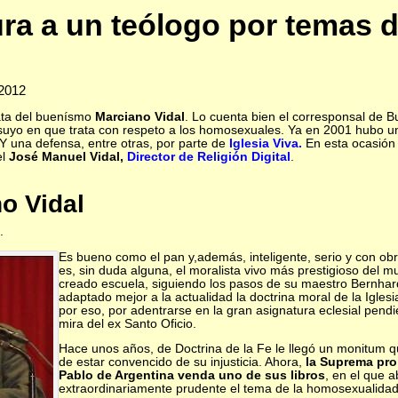
ra a un teólogo por temas 
-2012
rata del buenísmo
Marciano Vidal
. Lo cuenta bien el corresponsal de 
ro suyo en que trata con respeto a los homosexuales. Ya en 2001 hubo 
 Y una defensa, entre otras, por parte de
Iglesia Viva.
En esta ocasión
el
José Manuel Vidal,
Director de Religión Digital
.
o Vidal
.
Es bueno como el pan y,además, inteligente, serio y con ob
es, sin duda alguna, el moralista vivo más prestigioso del 
creado escuela, siguiendo los pasos de su maestro Bernhard
adaptado mejor a la actualidad la doctrina moral de la Igles
por eso, por adentrarse en la gran asignatura eclesial pendi
mira del ex Santo Oficio.
Hace unos años, de Doctrina de la Fe le llegó un monitum qu
de estar convencido de su injusticia. Ahora,
la Suprema proh
Pablo de Argentina venda uno de sus libros
, en el que 
extraordinariamente prudente el tema de la homosexualidad