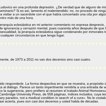
udovico en una profunda depresión. ¿De verdad que de alguno de mi
eminario? Si es así, lamento el malentendido: no, no procedo de ning
a visitar a un sacerdote con el que había concertado una cita por algún
entro más de una hora.
la jerarquía eclesiástica en mi anterior comentario no expresa despreci
de ignorancia y cerrazón mental, pues cuarenta años después de que l
sexualidad, la jerarquía eclesiástica sigue condenando por inmorales 
cualquier circunstancia en que tenga lugar.
emente, de 1973 a 2011 no van dos decenios sino casi cuatro.
do responderle. La forma despectiva en que se muestra, a propósito 
vita al diálogo. Parece un tanto impertinente remitirla a una entrada de w
co la sugerencia, pero prefiero al resumen el tratado Animal Homosexual
mbridge University Press, de 558 páginas, índices incluidos, cuya tesis
ary paradox, not a medical condition in search of a cure». No le costa
si acierta, pues son casi dos decenios y usted habla de décadas.