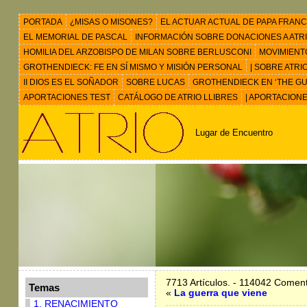
PORTADA
¿MISAS O MISONES?
EL ACTUAR ACTUAL DE PAPA FRANC
EL MEMORIAL DE PASCAL
INFORMACIÓN SOBRE DONACIONES A ATRIO 
HOMILIA DEL ARZOBISPO DE MILAN SOBRE BERLUSCONI
MOVIMIENT
GROTHENDIECK: FE EN SÍ MISMO Y MISIÓN PERSONAL
| SOBRE ATRI
II DIOS ES EL SOÑADOR
SOBRE LUCAS
GROTHENDIECK EN ‘THE GU
APORTACIONES TEST
CATÁLOGO DE ATRIO LLIBRES
| APORTACION
Lugar de Encuentro
7713 Artículos. - 114042 Coment
Temas
«
La guerra que viene
1. RENACIMIENTO