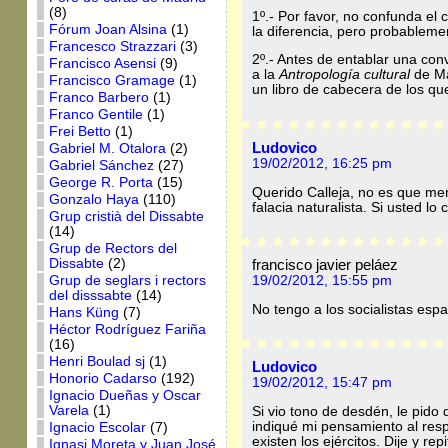
(8)
1º.- Por favor, no confunda el c
Fórum Joan Alsina
(1)
la diferencia, pero probableme
Francesco Strazzari
(3)
2º.- Antes de entablar una con
Francisco Asensi
(9)
a la
Antropología
cultural
de Ma
Francisco Gramage
(1)
un libro de cabecera de los qu
Franco Barbero
(1)
Franco Gentile
(1)
Frei Betto
(1)
Ludovico
Gabriel M. Otalora
(2)
19/02/2012, 16:25 pm
Gabriel Sánchez
(27)
George R. Porta
(15)
Querido Calleja, no es que men
Gonzalo Haya
(110)
falacia naturalista. Si usted lo
Grup cristià del Dissabte
(14)
Grup de Rectors del
Dissabte
(2)
francisco javier peláez
Grup de seglars i rectors
19/02/2012, 15:55 pm
del disssabte
(14)
No tengo a los socialistas espa
Hans Küng
(7)
Héctor Rodríguez Fariña
(16)
Henri Boulad sj
(1)
Ludovico
Honorio Cadarso
(192)
19/02/2012, 15:47 pm
Ignacio Dueñas y Oscar
Varela
(1)
Si vio tono de desdén, le pido 
indiqué mi pensamiento al resp
Ignacio Escolar
(7)
existen los ejércitos. Dije y r
Ignasi Moreta y Juan José