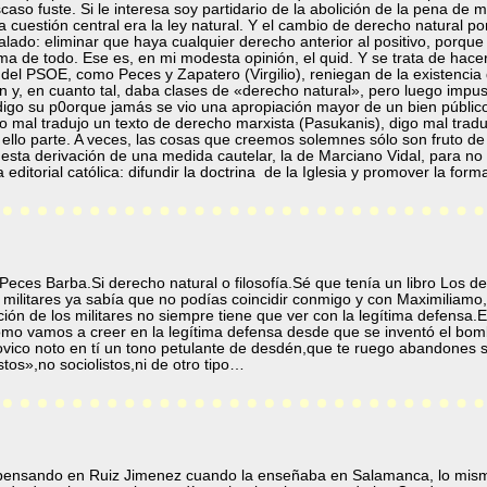
aso fuste. Si le interesa soy partidario de la abolición de la pena de 
a cuestión central era la ley natural. Y el cambio de derecho natural po
lado: eliminar que haya cualquier derecho anterior al positivo, porque el
ima de todo. Ese es, en mi modesta opinión, el quid. Y se trata de hace
 del PSOE, como Peces y Zapatero (Virgilio), reniegan de la existencia
 y, en cuanto tal, daba clases de «derecho natural», pero luego impuso
y digo su p0orque jamás se vio una apropiación mayor de un bien público 
ro mal tradujo un texto de derecho marxista (Pasukanis), digo mal trad
 ello parte. A veces, las cosas que creemos solemnes sólo son fruto de 
sta derivación de una medida cautelar, la de Marciano Vidal, para no 
 editorial católica: difundir la doctrina de la Iglesia y promover la for
eces Barba.Si derecho natural o filosofía.Sé que tenía un libro Los d
s militares ya sabía que no podías coincidir conmigo y con Maximiliamo,
ación de los militares no siempre tiene que ver con la legítima defens
ómo vamos a creer en la legítima defensa desde que se inventó el bom
dovico noto en tí un tono petulante de desdén,que te ruego abandones s
tos»,no sociolistos,ni de otro tipo…
 pensando en Ruiz Jimenez cuando la enseñaba en Salamanca, lo mism