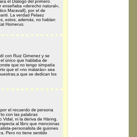
ra el Diálogo del primero.
or enseñaba «derecho natural»,
tico Maravall), por el de
quanti. La verdad Pelaez
es, estos, además, no hablan
itat Homerus.
a dí con Ruiz Gimenez y se
 el único que hablaba de
Conste que no tengo simpatía
ierto que el «no matarás» sea
 nuestras,a que se dedican los
 por el recuerdo de persona
rto con las palabras
idal, ni la deriva de Häring.
respecta al libro que mencionas
alista-personalista de guiones
ra. Pero no tiene sentido