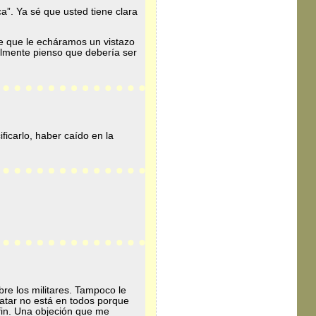
ica”. Ya sé que usted tiene clara
te que le echáramos un vistazo
almente pienso que debería ser
icarlo, haber caído en la
bre los militares. Tampoco le
matar no está en todos porque
 fin. Una objeción que me