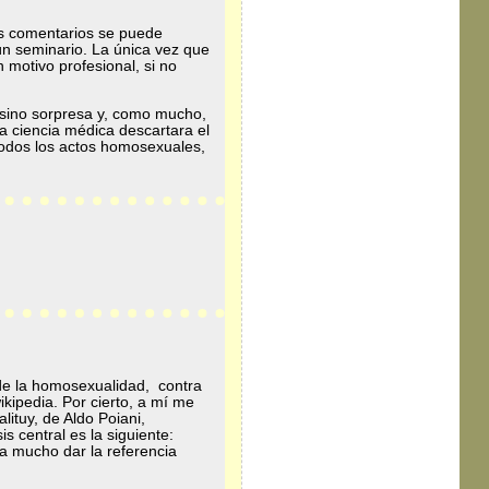
s comentarios se puede
ún seminario. La única vez que
 motivo profesional, si no
o, sino sorpresa y, como mucho,
a ciencia médica descartara el
todos los actos homosexuales,
de la homosexualidad, contra
ikipedia. Por cierto, a mí me
ituy, de Aldo Poiani,
 central es la siguiente:
ba mucho dar la referencia