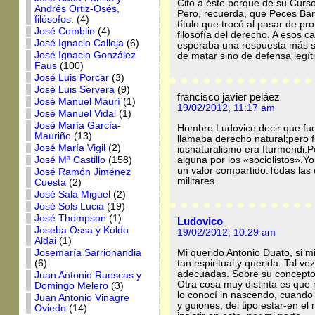
Cito a éste porque de su Curs
Andrés Ortiz-Osés,
Pero, recuerda, que Peces Bar
filósofos.
(4)
título que trocó al pasar de pro
José Comblin
(4)
filosofía del derecho. A esos c
José Ignacio Calleja
(6)
esperaba una respuesta más sól
José Ignacio González
de matar sino de defensa legí
Faus
(100)
José Luis Porcar
(3)
José Luis Servera
(9)
francisco javier peláez
José Manuel Maurí
(1)
19/02/2012, 11:17 am
José Manuel Vidal
(1)
José María García-
Hombre Ludovico decir que fuero
Mauriño
(13)
llamaba derecho natural;pero f
José María Vigil
(2)
iusnaturalismo era Iturmendi.P
alguna por los «sociolistos».Yo
José Mª Castillo
(158)
un valor compartido.Todas las c
José Ramón Jiménez
militares.
Cuesta
(2)
José Sala Miguel
(2)
José Sols Lucia
(19)
José Thompson
(1)
Ludovico
Joseba Ossa y Koldo
19/02/2012, 10:29 am
Aldai
(1)
Mi querido Antonio Duato, si m
Josemaría Sarrionandia
tan espiritual y querida. Tal v
(6)
adecuadas. Sobre su concepto d
Juan Antonio Ruescas y
Otra cosa muy distinta es que 
Domingo Melero
(3)
lo conocí in nascendo, cuando 
Juan Antonio Vinagre
y guiones, del tipo estar-en el
Oviedo
(14)