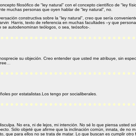
oncepto filosófico de “ley natural” con el concepto científico de “ley fís
nte muchas personas que oyen hablar de “ley natural”, no.
versación constructiva sobre la “ley natural”, creo que sería convenien
rvin Harris, texto de referencia en muchas facultades –y que person
e se autodenominan teólogos, o sea, teósofos-.
osprecie su objeción. Creo entender que usted me atribuye, sin especif
 cree…
ñoles por estatalistas.Los tengo por socialiberales.
disculpa. No era, ni de lejos, mi intención. No sé lo que piensa usted so
ecto. Sólo objeté que afirme que la inclinación común, innata, de no 
epito, que para ellos no se trata de matar. Lo que buscan es cumplir otro