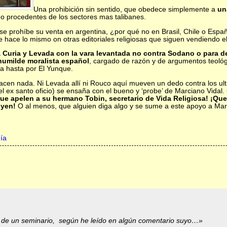
Una prohibición sin sentido, que obedece simplemente a
un
no procedentes de los sectores mas talibanes.
 se prohíbe su venta en argentina, ¿por qué no en Brasil, Chile o Españ
e hace lo mismo on otras editoriales religiosas que siguen vendiendo e
 Curia y Levada con la vara levantada no contra Sodano o para de
 humilde moralista español
, cargado de razón y de argumentos teológi
da hasta por El Yunque.
 hacen nada. Ni Levada allí ni Rouco aquí mueven un dedo contra los u
el ex santo oficio) se ensaña con el bueno y ‘probe’ de Marciano Vidal.
Que apelen a su hermano Tobin, secretario de Vida Religiosa! ¡Que
oyen!
O al menos, que alguien diga algo y se sume a este apoyo a Marc
ía
de un seminario, según he leído en algún comentario suyo…»