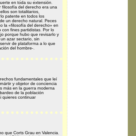
muerte en toda su extensión.
r filosofía del derecho era una
los son totalitarios,
rlo patente en todos los
 de un derecho natural. Peces
 la «filosofía del derecho» en
con fines partidistas. Por lo
ujo porque hubo que revisarlo y
un azar sectario, sin
servir de plataforma a lo que
mación del hombre-.
erechos fundamentales que leí
mártir y objetor de conciencia
a.Es más en la guerra moderna
bardeo de la población
i quieres continuar
o que Corts Grau en Valencia.