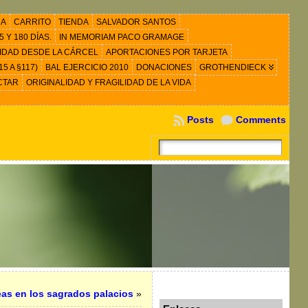
RA
CARRITO
TIENDA
SALVADOR SANTOS
 Y 180 DÍAS.
IN MEMORIAM PACO GRAMAGE
IDAD DESDE LA CÁRCEL
APORTACIONES POR TARJETA
5 A §117)
BAL EJERCICIO 2010
DONACIONES
GROTHENDIECK
CTAR
ORIGINALIDAD Y FRAGILIDAD DE LA VIDA
Posts
Comments
eas en los sagrados palacios
»