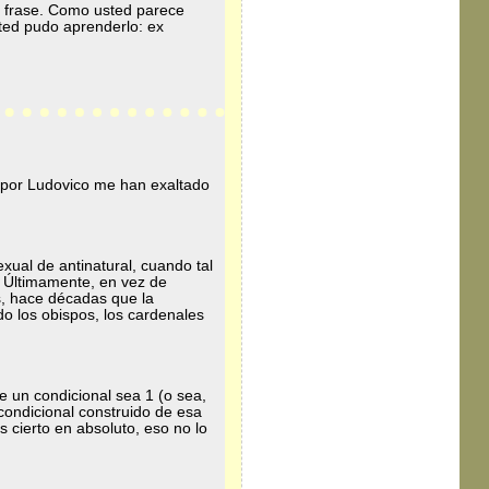
i frase. Como usted parece
sted pudo aprenderlo: ex
í por Ludovico me han exaltado
xual de antinatural, cuando tal
 Últimamente, en vez de
s, hace décadas que la
o los obispos, los cardenales
e un condicional sea 1 (o sea,
condicional construido de esa
 cierto en absoluto, eso no lo