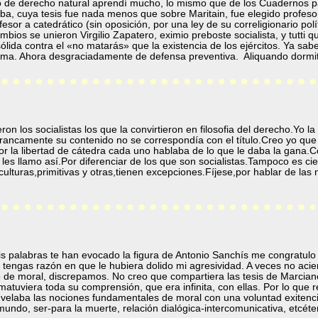
o de derecho natural aprendí mucho, lo mismo que de los Cuadernos pa
ba, cuya tesis fue nada menos que sobre Maritain, fue elegido profes
fesor a catedrático (sin oposición, por una ley de su correligionario polí
ambios se unieron Virgilio Zapatero, eximio preboste socialista, y tutti 
ida contra el «no matarás» que la existencia de los ejércitos. Ya sab
tima. Ahora desgraciadamente de defensa preventiva. Aliquando dorm
n los socialistas los que la convirtieron en filosofia del derecho.Yo l
rancamente su contenido no se correspondía con el título.Creo yo que
or la libertad de cátedra cada uno hablaba de lo que le daba la gana.
 les llamo así.Por diferenciar de los que son socialistas.Tampoco es c
ulturas,primitivas y otras,tienen excepciones.Fíjese,por hablar de las
is palabras te han evocado la figura de Antonio Sanchís me congratulo
ez tengas razón en que le hubiera dolido mi agresividad. A veces no acie
e moral, discrepamos. No creo que compartiera las tesis de Marciano V
matuviera toda su comprensión, que era infinita, con ellas. Por lo que 
velaba las nociones fundamentales de moral con una voluntad exitenci
 mundo, ser-para la muerte, relación dialógica-intercomunicativa, etcéte