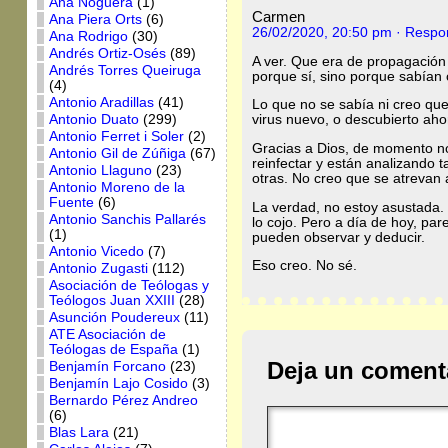
Ana Noguera
(1)
Carmen
Ana Piera Orts
(6)
26/02/2020, 20:50 pm
· Respo
Ana Rodrigo
(30)
Andrés Ortiz-Osés
(89)
A ver. Que era de propagación 
Andrés Torres Queiruga
porque sí, sino porque sabían
(4)
Antonio Aradillas
(41)
Lo que no se sabía ni creo que
Antonio Duato
(299)
virus nuevo, o descubierto aho
Antonio Ferret i Soler
(2)
Gracias a Dios, de momento n
Antonio Gil de Zúñiga
(67)
reinfectar y están analizando
Antonio Llaguno
(23)
otras. No creo que se atrevan 
Antonio Moreno de la
Fuente
(6)
La verdad, no estoy asustada. 
Antonio Sanchis Pallarés
lo cojo. Pero a día de hoy, pa
(1)
pueden observar y deducir.
Antonio Vicedo
(7)
Eso creo. No sé.
Antonio Zugasti
(112)
Asociación de Teólogas y
Teólogos Juan XXIII
(28)
Asunción Poudereux
(11)
ATE Asociación de
Teólogas de España
(1)
Deja un coment
Benjamín Forcano
(23)
Benjamín Lajo Cosido
(3)
Bernardo Pérez Andreo
(6)
Blas Lara
(21)