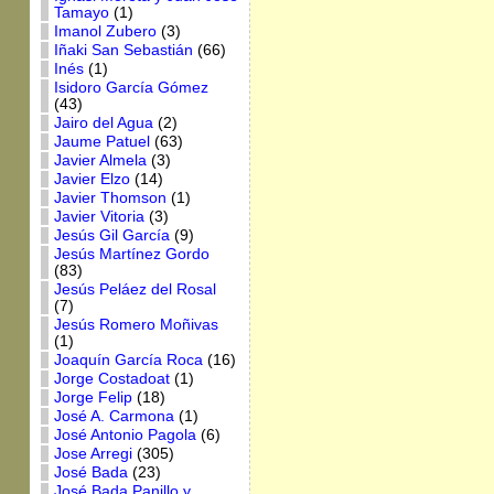
Tamayo
(1)
Imanol Zubero
(3)
Iñaki San Sebastián
(66)
Inés
(1)
Isidoro García Gómez
(43)
Jairo del Agua
(2)
Jaume Patuel
(63)
Javier Almela
(3)
Javier Elzo
(14)
Javier Thomson
(1)
Javier Vitoria
(3)
Jesús Gil García
(9)
Jesús Martínez Gordo
(83)
Jesús Peláez del Rosal
(7)
Jesús Romero Moñivas
(1)
Joaquín García Roca
(16)
Jorge Costadoat
(1)
Jorge Felip
(18)
José A. Carmona
(1)
José Antonio Pagola
(6)
Jose Arregi
(305)
José Bada
(23)
José Bada Panillo y