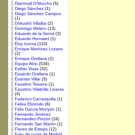
Diarmuid O’Murchú
(5)
Diego Sánchez
(1)
Diego Sánchez Campoo
(1)
Dokushô Villalba
(2)
Domingo Melero
(13)
Eduardo de la Serna
(3)
Eduardo Hornaert
(1)
Eloy Isorna
(110)
Enrique Martínez Lozano
(2)
Enrique Orellana
(2)
Equipo Atrio
(534)
Esther Vivas
(32)
Esuardo Orellana
(1)
Evaristo Villar
(5)
Faustino Teixeira
(1)
Faustino Vilabrille Linares
(4)
Federico Carrasquilla
(1)
Felisa Elizondo
(6)
Félix García Moriyón
(1)
Fernando Jiménez
Hernández-Pinzón
(16)
Fernando San Martín
(1)
Floren de Estepa
(12)
Foro de curas de Madrid