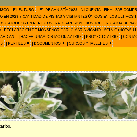
ISCO Y EL FUTURO
LEY DE AMNISTÍA 2023
MI CUENTA
FINALIZAR COMP
EN 2023 Y CANTIDAD DE VISITAS Y VISITANTES ÚNICOS EN LOS ÚLTIMOS 15
OS CATÓLICOS EN PERÚ CONTRA REPRESIÓN
BONHÖFFER: CARTA DE NAV
O
DECLARACIÓN DE MONSEÑOR CARLO MARIA VIGANÒ
SOLVIC (NOTAS §11
ARDIAN’
| HACER UNA APORTACION A ATRIO
| PROYECTO ATRIO
| CONTA
ES
| PERFILES
| DOCUMENTOS
| CURSOS Y TALLERES
arios.