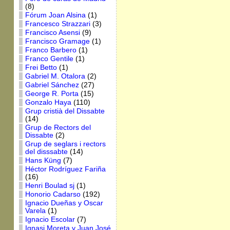
(8)
Fórum Joan Alsina
(1)
Francesco Strazzari
(3)
Francisco Asensi
(9)
Francisco Gramage
(1)
Franco Barbero
(1)
Franco Gentile
(1)
Frei Betto
(1)
Gabriel M. Otalora
(2)
Gabriel Sánchez
(27)
George R. Porta
(15)
Gonzalo Haya
(110)
Grup cristià del Dissabte
(14)
Grup de Rectors del
Dissabte
(2)
Grup de seglars i rectors
del disssabte
(14)
Hans Küng
(7)
Héctor Rodríguez Fariña
(16)
Henri Boulad sj
(1)
Honorio Cadarso
(192)
Ignacio Dueñas y Oscar
Varela
(1)
Ignacio Escolar
(7)
Ignasi Moreta y Juan José