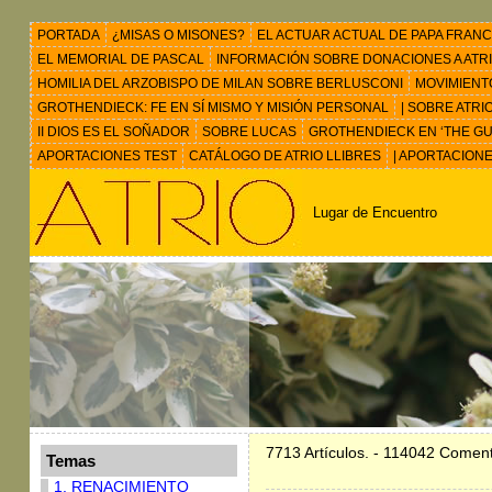
PORTADA
¿MISAS O MISONES?
EL ACTUAR ACTUAL DE PAPA FRANC
EL MEMORIAL DE PASCAL
INFORMACIÓN SOBRE DONACIONES A ATRIO 
HOMILIA DEL ARZOBISPO DE MILAN SOBRE BERLUSCONI
MOVIMIENT
GROTHENDIECK: FE EN SÍ MISMO Y MISIÓN PERSONAL
| SOBRE ATRI
II DIOS ES EL SOÑADOR
SOBRE LUCAS
GROTHENDIECK EN ‘THE GU
APORTACIONES TEST
CATÁLOGO DE ATRIO LLIBRES
| APORTACION
Lugar de Encuentro
7713 Artículos. - 114042 Coment
Temas
1. RENACIMIENTO