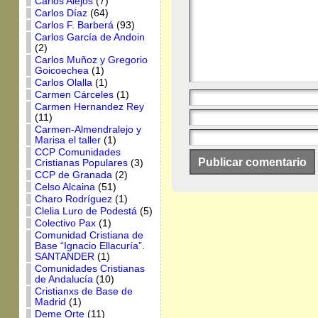
Carlos Alejos
(7)
Carlos Díaz
(64)
Carlos F. Barberá
(93)
Carlos García de Andoin
(2)
Carlos Muñoz y Gregorio
Goicoechea
(1)
Carlos Olalla
(1)
Carmen Cárceles
(1)
Carmen Hernandez Rey
(11)
Carmen-Almendralejo y
Marisa el taller
(1)
CCP Comunidades
Cristianas Populares
(3)
CCP de Granada
(2)
Celso Alcaina
(51)
Charo Rodríguez
(1)
Clelia Luro de Podestá
(5)
Colectivo Pax
(1)
Comunidad Cristiana de
Base “Ignacio Ellacuría”.
SANTANDER
(1)
Comunidades Cristianas
de Andalucía
(10)
Cristianxs de Base de
Madrid
(1)
Deme Orte
(11)