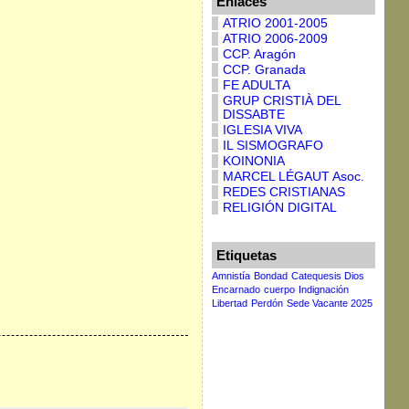
Enlaces
ATRIO 2001-2005
ATRIO 2006-2009
CCP. Aragón
CCP. Granada
FE ADULTA
GRUP CRISTIÀ DEL
DISSABTE
IGLESIA VIVA
IL SISMOGRAFO
KOINONIA
MARCEL LÉGAUT Asoc.
REDES CRISTIANAS
RELIGIÓN DIGITAL
Etiquetas
Amnistía
Bondad
Catequesis Dios
Encarnado
cuerpo
Indignación
Libertad
Perdón
Sede Vacante 2025