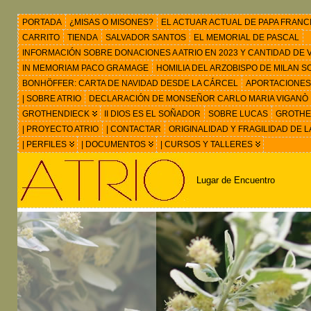
PORTADA
¿MISAS O MISONES?
EL ACTUAR ACTUAL DE PAPA FRANC
CARRITO
TIENDA
SALVADOR SANTOS
EL MEMORIAL DE PASCAL
INFORMACIÓN SOBRE DONACIONES A ATRIO EN 2023 Y CANTIDAD DE VIS
IN MEMORIAM PACO GRAMAGE
HOMILIA DEL ARZOBISPO DE MILAN 
BONHÖFFER: CARTA DE NAVIDAD DESDE LA CÁRCEL
APORTACIONES
| SOBRE ATRIO
DECLARACIÓN DE MONSEÑOR CARLO MARIA VIGANÒ
GROTHENDIECK
II DIOS ES EL SOÑADOR
SOBRE LUCAS
GROTHEN
| PROYECTO ATRIO
| CONTACTAR
ORIGINALIDAD Y FRAGILIDAD DE L
| PERFILES
| DOCUMENTOS
| CURSOS Y TALLERES
Lugar de Encuentro