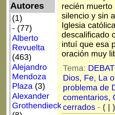
Autores
recién muerto 
silencio y sin
(1)
Iglesia católic
-
(77)
descalificado 
Alberto
intuí que esa p
Revuelta
oración muy li
(463)
Alejandro
Tema:
DEBAT
Mendoza
Dios,
Fe,
La o
Plaza
(3)
problema de 
Alexander
comentarios,
Grothendieck
cerrados
-
( | 