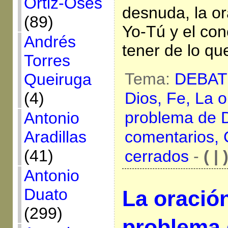
Ortiz-Osés
desnuda, la or
(89)
Yo-Tú y el co
Andrés
tener de lo qu
Torres
Tema:
DEBAT
Queiruga
(4)
Dios,
Fe,
La o
problema de 
Antonio
Aradillas
comentarios,
(41)
cerrados
-
( | 
Antonio
Duato
La oración
(299)
problema 