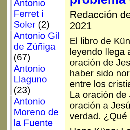
Antonio
Ferret i
Redacción de
Soler
(2)
2021
Antonio Gil
El libro de K
de Zúñiga
leyendo llega a
(67)
oración de Je
Antonio
haber sido no
Llaguno
entre los crist
(23)
La oración de 
Antonio
oración a Jesú
Moreno de
verdad. ¿Qué 
la Fuente