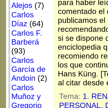
para haber leí
Alejos
(7)
comentado el c
Carlos
publicamos el
Díaz
(64)
recomendando 
Carlos F.
si se dispone 
Barberá
enciclopedia 
(93)
recomiendo re
Carlos
los que contin
García de
Hans Küng. [T
Andoin
(2)
al citar desde 
Carlos
Tema:
1. RE
Muñoz y
Gregorio
PERSONAL,