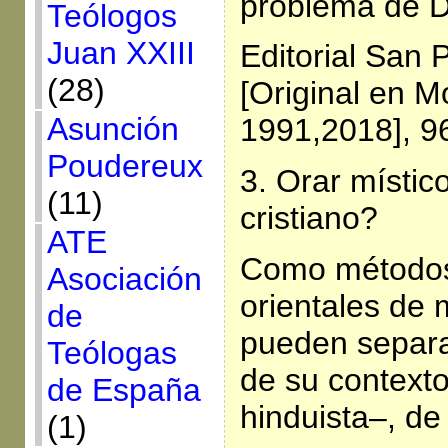
problema de D
Teólogos
Juan XXIII
Editorial San 
(28)
[Original en M
Asunción
1991,2018], 96
Poudereux
3. Orar místic
(11)
cristiano?
ATE
Como métodos
Asociación
orientales de 
de
pueden separa
Teólogas
de su contexto
de España
hinduista–, de
(1)