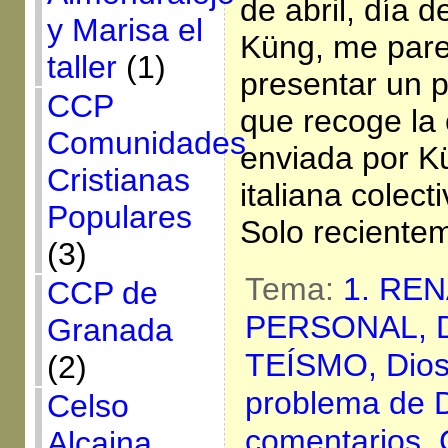
de abril, día 
y Marisa el
Küng, me pare
taller
(1)
presentar un p
CCP
que recoge la
Comunidades
enviada por K
Cristianas
italiana colect
Populares
Solo reciente
(3)
Tema:
1. RE
CCP de
PERSONAL,
Granada
TEÍSMO,
Dio
(2)
problema de 
Celso
comentarios,
Alcaina