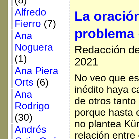
(8)
Alfredo
La oración
Fierro
(7)
problema 
Ana
Noguera
Redacción de
(1)
2021
Ana Piera
No veo que est
Orts
(6)
inédito haya c
Ana
de otros tanto
Rodrigo
porque hasta e
(30)
no plantea Kü
Andrés
relación entre 