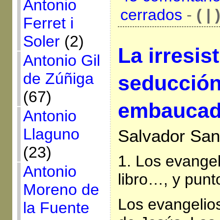
Antonio
cerrados
-
( | 
Ferret i
Soler
(2)
La irresist
Antonio Gil
de Zúñiga
seducción
(67)
embaucado
Antonio
Llaguno
Salvador San
(23)
1. Los evange
Antonio
libro…, y punt
Moreno de
Los evangelios
la Fuente