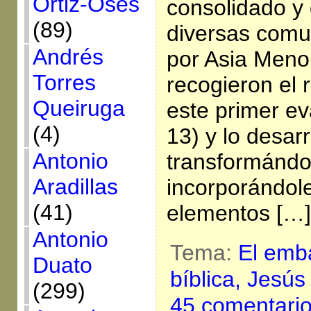
Ortiz-Osés
consolidado y 
(89)
diversas comu
Andrés
por Asia Meno
Torres
recogieron el 
Queiruga
este primer ev
(4)
13) y lo desarr
Antonio
transformándo
Aradillas
incorporándol
(41)
elementos […]
Antonio
Tema:
El emb
Duato
bíblica,
Jesús
(299)
45 comentari