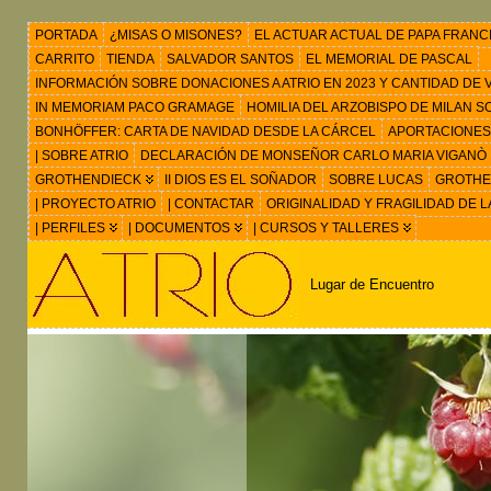
PORTADA
¿MISAS O MISONES?
EL ACTUAR ACTUAL DE PAPA FRANC
CARRITO
TIENDA
SALVADOR SANTOS
EL MEMORIAL DE PASCAL
INFORMACIÓN SOBRE DONACIONES A ATRIO EN 2023 Y CANTIDAD DE VIS
IN MEMORIAM PACO GRAMAGE
HOMILIA DEL ARZOBISPO DE MILAN 
BONHÖFFER: CARTA DE NAVIDAD DESDE LA CÁRCEL
APORTACIONES
| SOBRE ATRIO
DECLARACIÓN DE MONSEÑOR CARLO MARIA VIGANÒ
GROTHENDIECK
II DIOS ES EL SOÑADOR
SOBRE LUCAS
GROTHEN
| PROYECTO ATRIO
| CONTACTAR
ORIGINALIDAD Y FRAGILIDAD DE L
| PERFILES
| DOCUMENTOS
| CURSOS Y TALLERES
Lugar de Encuentro