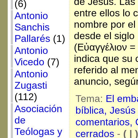
de Jesús. Las 
(6)
entre ellos lo
Antonio
nombre por el
Sanchis
desde el siglo 
Pallarés
(1)
(Εὐαγγέλιον = 
Antonio
indica que su 
Vicedo
(7)
referido al me
Antonio
anuncio, segú
Zugasti
(112)
Tema:
El emb
Asociación
bíblica,
Jesús
de
comentarios,
Teólogas y
cerrados
-
( | 