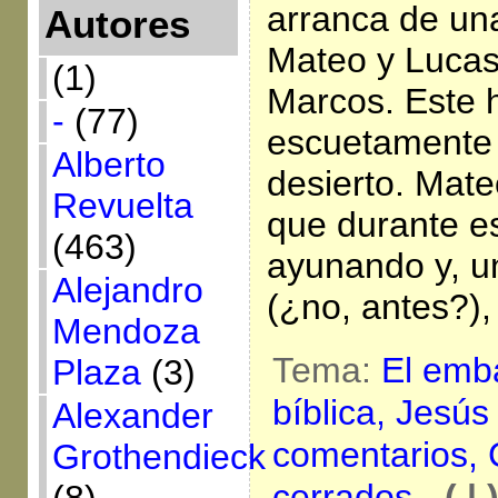
arranca de un
Autores
Mateo y Lucas 
(1)
Marcos. Este 
-
(77)
escuetamente 
Alberto
desierto. Mat
Revuelta
que durante e
(463)
ayunando y, u
Alejandro
(¿no, antes?),
Mendoza
Tema:
El emb
Plaza
(3)
bíblica,
Jesús
Alexander
comentarios,
Grothendieck
cerrados
-
( | 