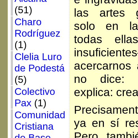
(51)
las artes 
Charo
solo en l
Rodríguez
todas ell
(1)
insuficie
Clelia Luro
acercarnos
de Podestá
no dice:
(5)
explica: crea
Colectivo
Pax
(1)
Precisament
Comunidad
ya en sí res
Cristiana
Pero tambi
de Base