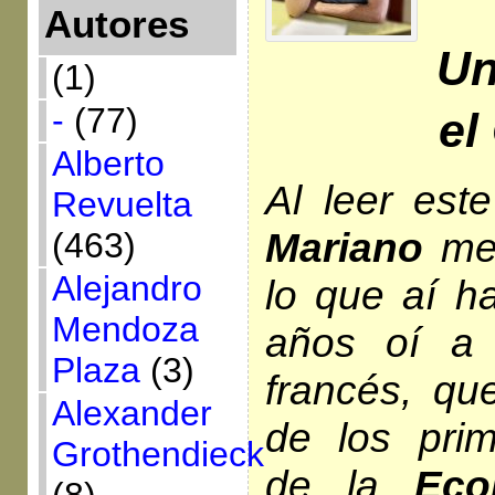
Autores
Un
(1)
-
(77)
el
Alberto
Al leer est
Revuelta
Mariano
me 
(463)
Alejandro
lo que aí h
Mendoza
años oí a 
Plaza
(3)
francés, qu
Alexander
de los prim
Grothendieck
de la
Eco