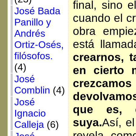
final, sino e
José Bada
cuando el cr
Panillo y
obra empie
Andrés
está llamad
Ortiz-Osés,
filósofos.
crearnos, t
(4)
en cierto
José
crezcamos 
Comblin
(4)
devolvamo
José
que es, 
Ignacio
suya.
Así, e
Calleja
(6)
revela com