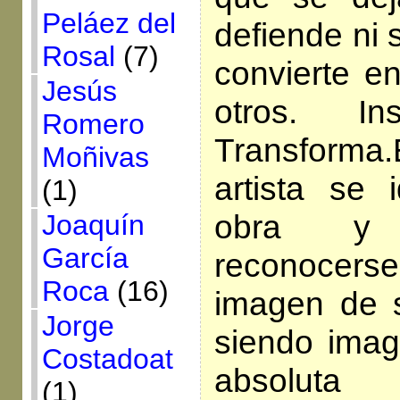
Peláez del
defiende ni
Rosal
(7)
convierte en
Jesús
otros. In
Romero
Transforma
Moñivas
artista se 
(1)
obra y
Joaquín
García
reconocer
Roca
(16)
imagen de s
Jorge
siendo imag
Costadoat
absoluta
(1)