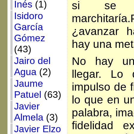
Inés
(1)
si se q
Isidoro
marchitarí
García
¿avanzar 
Gómez
hay una meta
(43)
No hay un
Jairo del
Agua
(2)
llegar. L
Jaume
impulso de fi
Patuel
(63)
lo que en u
Javier
palabra, ima
Almela
(3)
fidelidad 
Javier Elzo