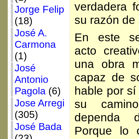
verdadera f
Jorge Felip
su razón de 
(18)
José A.
En este se
Carmona
acto creati
(1)
una obra m
José
capaz de so
Antonio
hable por s
Pagola
(6)
Jose Arregi
su camin
(305)
dependa d
José Bada
Porque lo 
(23)