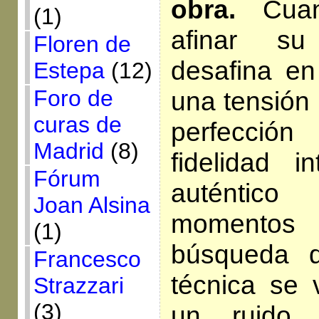
obra.
Cuan
(1)
afinar su
Floren de
desafina en
Estepa
(12)
Foro de
una tensión 
curas de
perfecció
Madrid
(8)
fidelidad in
Fórum
auténtico
Joan Alsina
momento
(1)
búsqueda d
Francesco
técnica se 
Strazzari
(3)
un ruido