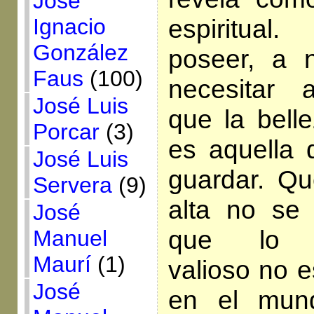
José
Ignacio
espiritua
González
poseer, a 
Faus
(100)
necesitar 
José Luis
que la bell
Porcar
(3)
es aquella
José Luis
guardar. Q
Servera
(9)
alta no se 
José
que lo v
Manuel
Maurí
(1)
valioso no e
José
en el mun