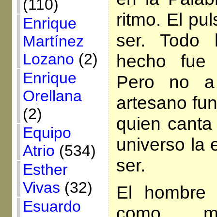
(110)
ritmo. El pu
Enrique
ser. Todo
Martínez
Lozano
(2)
hecho fue 
Enrique
Pero no a
Orellana
artesano fun
(2)
quien canta
Equipo
universo la 
Atrio
(534)
ser.
Esther
Vivas
(32)
El hombre
Esuardo
como me