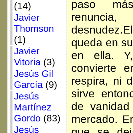
paso má
(14)
renunci
Javier
Thomson
desnudez.E
(1)
queda en su 
Javier
en ella. Y
Vitoria
(3)
convierte e
Jesús Gil
respira, ni 
García
(9)
sirve ento
Jesús
de vanidad
Martínez
mercado. En
Gordo
(83)
Jesús
que se dej