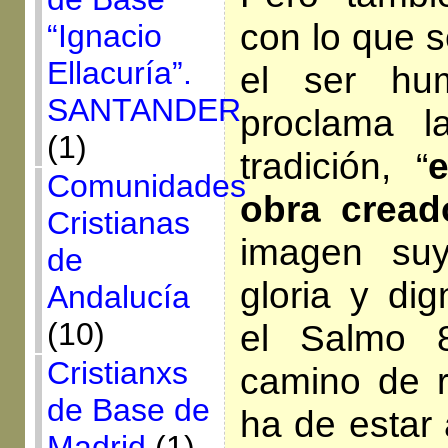
con lo que s
“Ignacio
Ellacuría”.
el ser hu
SANTANDER
proclama l
(1)
tradición, “
Comunidades
obra cread
Cristianas
imagen su
de
gloria y di
Andalucía
(10)
el Salmo 
Cristianxs
camino de r
de Base de
ha de estar 
Madrid
(1)