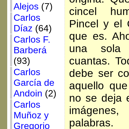
Alejos
(7)
cincel hu
Carlos
Pincel y el 
Díaz
(64)
que es. Ah
Carlos F.
una sola
Barberá
cuantas. To
(93)
Carlos
debe ser c
García de
aquello qu
Andoin
(2)
no se deja e
Carlos
imágenes,
Muñoz y
palabras.
Gregorio