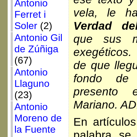
Antonio
vela, le h
Ferret i
Verdad del
Soler
(2)
Antonio Gil
que sus m
de Zúñiga
exegéticos
(67)
de que llegu
Antonio
fondo de
Llaguno
presento 
(23)
Mariano. AD
Antonio
Moreno de
En artículos
la Fuente
palabra se 