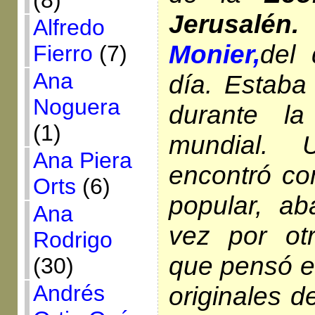
(8)
Jerusalén.
Alfredo
Monier,
del 
Fierro
(7)
Ana
día. Estaba 
Noguera
durante la
(1)
mundial.
Ana Piera
encontró co
Orts
(6)
popular, ab
Ana
vez por ot
Rodrigo
que pensó en
(30)
Andrés
originales d