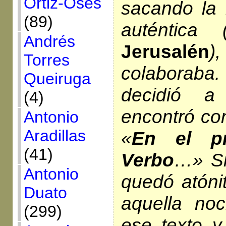
Ortiz-Osés
sacando la 
(89)
auténtica 
Andrés
Jerusalén
)
Torres
colaboraba.
Queiruga
decidió a
(4)
encontró co
Antonio
Aradillas
«
En el pr
(41)
Verbo
…» Si
Antonio
quedó atónit
Duato
aquella no
(299)
ese texto y