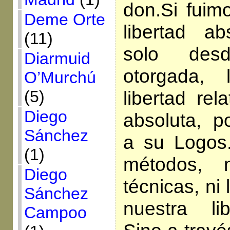
don.Si fuim
Deme Orte
libertad ab
(11)
solo desd
Diarmuid
otorgada, 
O’Murchú
libertad rel
(5)
Diego
absoluta, 
Sánchez
a su Logos
(1)
métodos, n
Diego
técnicas, ni
Sánchez
nuestra li
Campoo