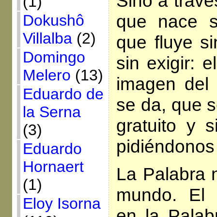
Sino a travé
(1)
que nace s
Dokushô
Villalba
(2)
que fluye si
Domingo
sin exigir: 
Melero
(13)
imagen del 
Eduardo de
se da, que 
la Serna
gratuito y s
(3)
pidiéndonos
Eduardo
Hornaert
La Palabra 
(1)
mundo. El
Eloy Isorna
en la Palabr