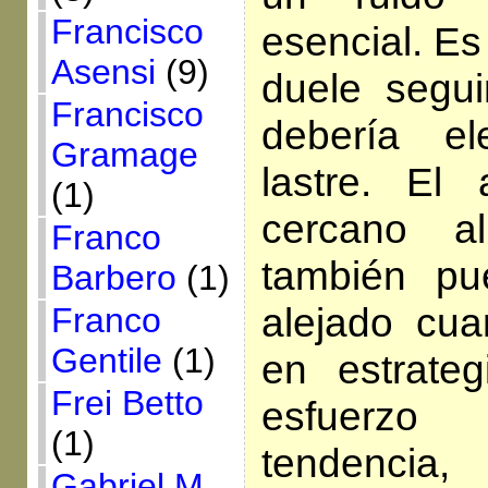
Francisco
esencial. E
Asensi
(9)
duele segui
Francisco
debería e
Gramage
lastre. El
(1)
cercano al
Franco
también p
Barbero
(1)
alejado cua
Franco
Gentile
(1)
en estrateg
Frei Betto
esfuerz
(1)
tendencia
Gabriel M.