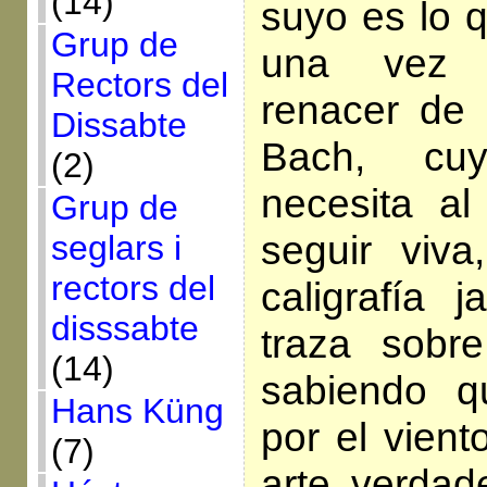
(14)
suyo es lo 
Grup de
una vez r
Rectors del
renacer de
Dissabte
Bach, cu
(2)
necesita al
Grup de
seguir viv
seglars i
rectors del
caligrafía 
disssabte
traza sobr
(14)
sabiendo q
Hans Küng
por el vient
(7)
arte verdad