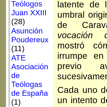
latente de 
Teólogos
Juan XXIII
umbral origin
(28)
de Cara
Asunción
vocación 
Poudereux
mostró có
(11)
irrumpe en 
ATE
previo 
Asociación
de
sucesivamen
Teólogas
Cada uno de
de España
un intento d
(1)