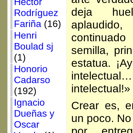
Héctor
deja hue
Rodríguez
Fariña
(16)
aplaudido
Henri
continuad
Boulad sj
semilla, pri
(1)
estatua. ¡A
Honorio
intelectu
Cadarso
intelectual!»
(192)
Ignacio
Crear es, e
Dueñas y
un poco. No 
Oscar
por entre