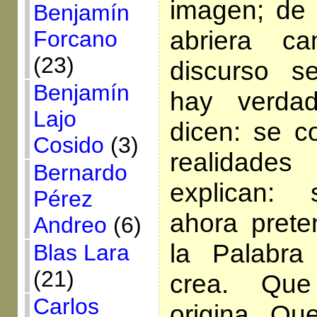
imagen; de 
Benjamín
abriera c
Forcano
(23)
discurso s
Benjamín
hay verda
Lajo
dicen: se c
Cosido
(3)
realidad
Bernardo
explican: 
Pérez
ahora pret
Andreo
(6)
la Palabr
Blas Lara
(21)
crea. Que
Carlos
origina. Qu