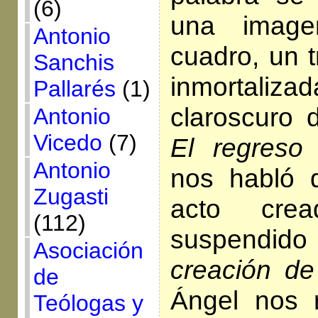
(6)
una image
Antonio
cuadro, un 
Sanchis
inmortalizad
Pallarés
(1)
claroscuro
Antonio
Vicedo
(7)
El regreso 
Antonio
nos habló 
Zugasti
acto crea
(112)
suspendid
Asociación
creación d
de
Ángel nos r
Teólogas y