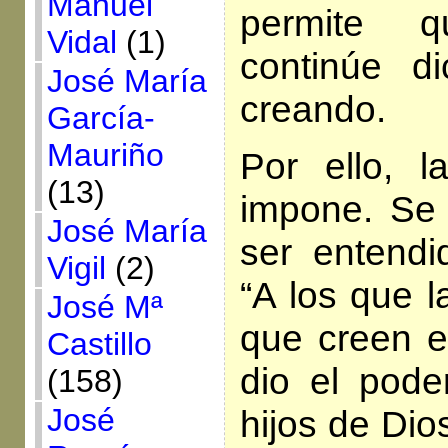
Manuel
permite 
Vidal
(1)
continúe di
José María
creando.
García-
Mauriño
Por ello, 
(13)
impone. Se 
José María
ser entendi
Vigil
(2)
“A los que l
José Mª
que creen e
Castillo
dio el pode
(158)
José
hijos de Dio