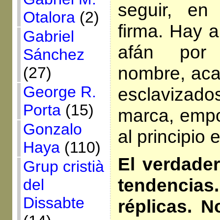
seguir, en
Otalora
(2)
firma. Hay a
Gabriel
afán por 
Sánchez
nombre, aca
(27)
George R.
esclavizad
Porta
(15)
marca, empo
Gonzalo
al principio 
Haya
(110)
El verdade
Grup cristià
tendenci
del
Dissabte
réplicas. 