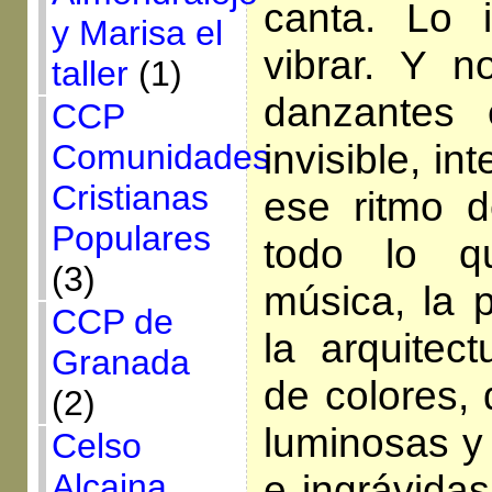
canta. Lo 
y Marisa el
vibrar. Y n
taller
(1)
danzantes
CCP
invisible, i
Comunidades
Cristianas
ese ritmo d
Populares
todo lo q
(3)
música, la p
CCP de
la arquitect
Granada
de colores, 
(2)
luminosas y 
Celso
Alcaina
e ingrávidas