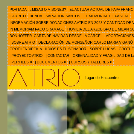
PORTADA
¿MISAS O MISONES?
EL ACTUAR ACTUAL DE PAPA FRANC
CARRITO
TIENDA
SALVADOR SANTOS
EL MEMORIAL DE PASCAL
INFORMACIÓN SOBRE DONACIONES A ATRIO EN 2023 Y CANTIDAD DE VIS
IN MEMORIAM PACO GRAMAGE
HOMILIA DEL ARZOBISPO DE MILAN 
BONHÖFFER: CARTA DE NAVIDAD DESDE LA CÁRCEL
APORTACIONES
| SOBRE ATRIO
DECLARACIÓN DE MONSEÑOR CARLO MARIA VIGANÒ
GROTHENDIECK
II DIOS ES EL SOÑADOR
SOBRE LUCAS
GROTHEN
| PROYECTO ATRIO
| CONTACTAR
ORIGINALIDAD Y FRAGILIDAD DE L
| PERFILES
| DOCUMENTOS
| CURSOS Y TALLERES
Lugar de Encuentro