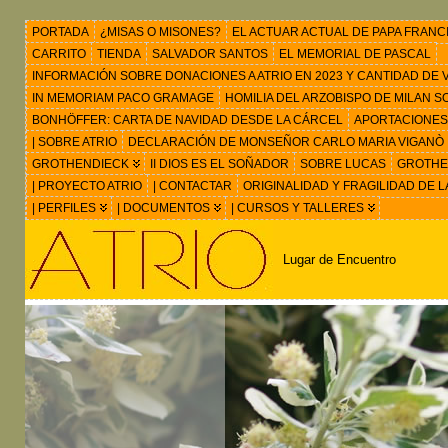
PORTADA
¿MISAS O MISONES?
EL ACTUAR ACTUAL DE PAPA FRANC
CARRITO
TIENDA
SALVADOR SANTOS
EL MEMORIAL DE PASCAL
INFORMACIÓN SOBRE DONACIONES A ATRIO EN 2023 Y CANTIDAD DE VIS
IN MEMORIAM PACO GRAMAGE
HOMILIA DEL ARZOBISPO DE MILAN 
BONHÖFFER: CARTA DE NAVIDAD DESDE LA CÁRCEL
APORTACIONES
| SOBRE ATRIO
DECLARACIÓN DE MONSEÑOR CARLO MARIA VIGANÒ
GROTHENDIECK
II DIOS ES EL SOÑADOR
SOBRE LUCAS
GROTHEN
| PROYECTO ATRIO
| CONTACTAR
ORIGINALIDAD Y FRAGILIDAD DE L
| PERFILES
| DOCUMENTOS
| CURSOS Y TALLERES
Lugar de Encuentro