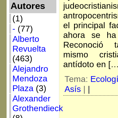
Autores
judeocristia
antropocentri
(1)
el principal f
-
(77)
ahora se ha 
Alberto
Reconoció 
Revuelta
mismo crist
(463)
antídoto en […
Alejandro
Mendoza
Tema:
Ecolog
Plaza
(3)
Asís
|
|
Alexander
Grothendieck