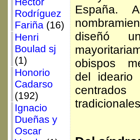
Héctor
España. A
Rodríguez
nombramien
Fariña
(16)
diseñó 
Henri
mayoritaria
Boulad sj
(1)
obispos me
Honorio
del ideario 
Cadarso
centrados
(192)
tradicionale
Ignacio
Dueñas y
Oscar