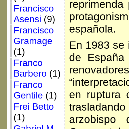
reprimenda 
Francisco
protagonis
Asensi
(9)
española.
Francisco
Gramage
En 1983 se i
(1)
de España 
Franco
renov
Barbero
(1)
“interpretac
Franco
en ruptura c
Gentile
(1)
trasladando
Frei Betto
(1)
arzobispo
Gabriel M.