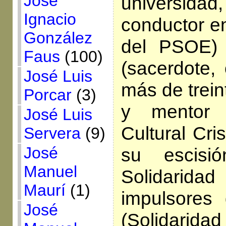
José
universid
Ignacio
conductor e
González
del PSOE) 
Faus
(100)
(sacerdote,
José Luis
más de trein
Porcar
(3)
y mentor 
José Luis
Cultural Cri
Servera
(9)
José
su escisi
Manuel
Solidarida
Maurí
(1)
impulsores 
José
(Solidarid