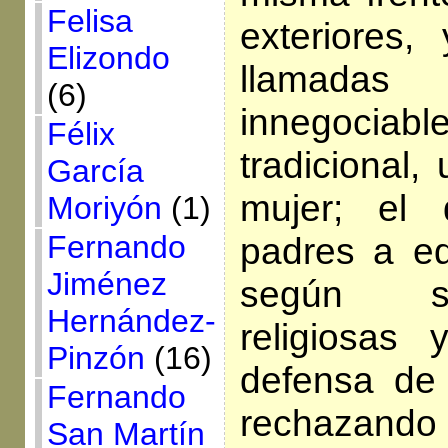
Felisa
exteriores, 
Elizondo
llamada
(6)
innegociab
Félix
tradicional
García
mujer; el
Moriyón
(1)
Fernando
padres a ed
Jiménez
según s
Hernández-
religiosas
Pinzón
(16)
defensa de
Fernando
rechazando
San Martín