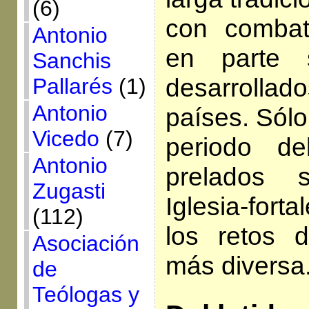
(6)
con combate
Antonio
en parte 
Sanchis
desarroll
Pallarés
(1)
Antonio
países. Sólo
Vicedo
(7)
periodo d
Antonio
prelados 
Zugasti
Iglesia-fort
(112)
los retos 
Asociación
más diversa
de
Teólogas y