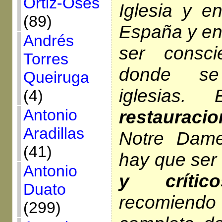
Ortiz-Osés
Iglesia y e
(89)
España y en
Andrés
ser consc
Torres
donde se
Queiruga
iglesias
(4)
Antonio
restauraci
Aradillas
Notre Dam
(41)
hay que ser
Antonio
y crítico
Duato
recomien
(299)