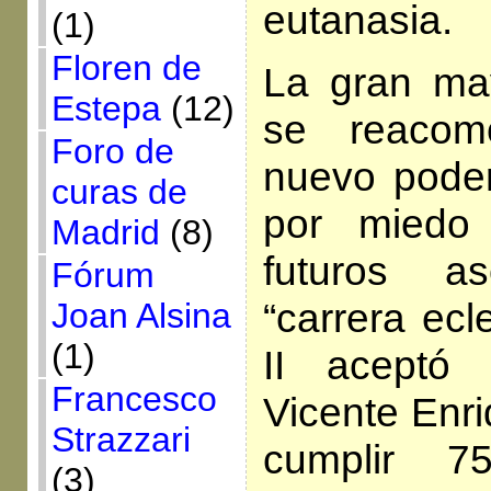
eutanasia.
(1)
Floren de
La gran ma
Estepa
(12)
se reacom
Foro de
nuevo poder
curas de
por miedo
Madrid
(8)
futuros a
Fórum
“carrera ecl
Joan Alsina
(1)
II aceptó
Francesco
Vicente Enri
Strazzari
cumplir 7
(3)