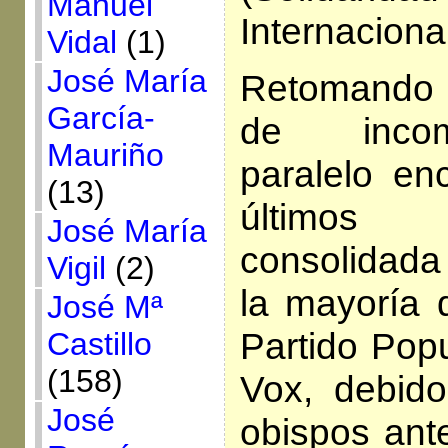
Manuel
Internacional
Vidal
(1)
José María
Retomando l
García-
de incom
Mauriño
paralelo en
(13)
últimos
José María
consolidada 
Vigil
(2)
la mayoría 
José Mª
Partido Popu
Castillo
(158)
Vox, debido
José
obispos ant