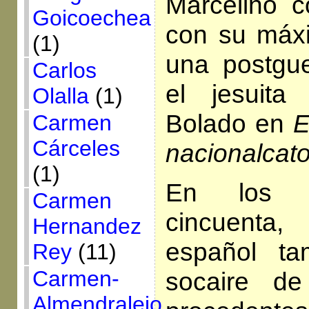
Marcelino c
Goicoechea
con su máx
(1)
una postgue
Carlos
el jesuita
Olalla
(1)
Bolado en
E
Carmen
Cárceles
nacionalcat
(1)
En los 
Carmen
cincuenta
Hernandez
español ta
Rey
(11)
Carmen-
socaire d
Almendralejo