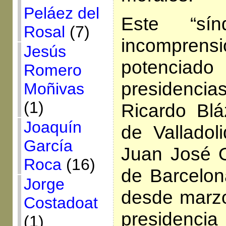
Peláez del
Este “sí
Rosal
(7)
incompre
Jesús
potenciad
Romero
presidenci
Moñivas
(1)
Ricardo Blá
Joaquín
de Valladol
García
Juan José O
Roca
(16)
de Barcelon
Jorge
desde marzo
Costadoat
presidenc
(1)