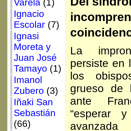
Del síndro
Varela
(1)
Ignacio
incomprens
Escolar
(7)
coincidenc
Ignasi
Moreta y
La impro
Juan José
persiste en 
Tamayo
(1)
los obispo
Imanol
grueso de 
Zubero
(3)
ante Fra
Iñaki San
“esperar 
Sebastián
(66)
avanzada