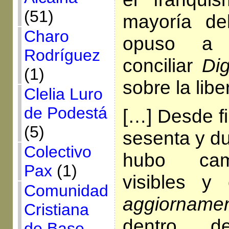
(51)
mayoría de
Charo
opuso a l
Rodríguez
conciliar
Di
(1)
sobre la libe
Clelia Luro
de Podestá
[…] Desde fi
(5)
sesenta y du
Colectivo
hubo cam
Pax
(1)
visibles y
Comunidad
aggiorname
Cristiana
dentro d
de Base