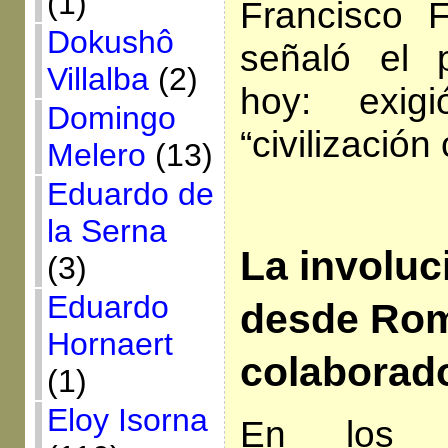
(1)
Francisco 
Dokushô
señaló el 
Villalba
(2)
hoy: exig
Domingo
“civilización 
Melero
(13)
Eduardo de
la Serna
La involuc
(3)
Eduardo
desde Ro
Hornaert
colaborad
(1)
Eloy Isorna
En los p