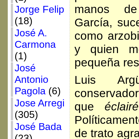
manos de 
Jorge Felip
(18)
García, suc
José A.
como arzobi
Carmona
y quien m
(1)
pequeña res
José
Luis Ar
Antonio
Pagola
(6)
conservador
Jose Arregi
que
éclai
(305)
Políticament
José Bada
de trato agr
(23)