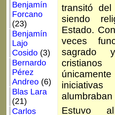
Benjamín
transitó de
Forcano
siendo reli
(23)
Estado. Con
Benjamín
veces fun
Lajo
sagrado y
Cosido
(3)
cristianos
Bernardo
Pérez
únicament
Andreo
(6)
iniciati
Blas Lara
alumbraban 
(21)
Estuvo a
Carlos