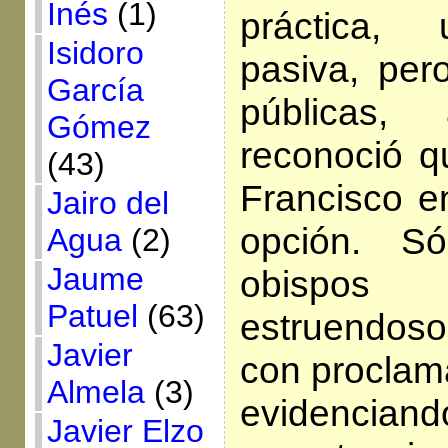
Inés
(1)
práctica, 
Isidoro
pasiva, pero
García
públicas,
Gómez
reconoció q
(43)
Francisco e
Jairo del
opción. S
Agua
(2)
Jaume
obispos
Patuel
(63)
estruendo
Javier
con proclam
Almela
(3)
evidenc
Javier Elzo