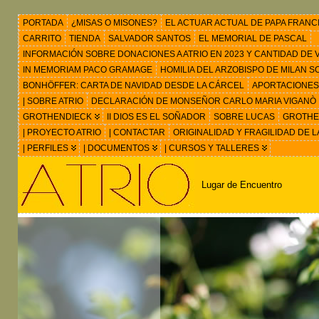
PORTADA
¿MISAS O MISONES?
EL ACTUAR ACTUAL DE PAPA FRANC
CARRITO
TIENDA
SALVADOR SANTOS
EL MEMORIAL DE PASCAL
INFORMACIÓN SOBRE DONACIONES A ATRIO EN 2023 Y CANTIDAD DE VIS
IN MEMORIAM PACO GRAMAGE
HOMILIA DEL ARZOBISPO DE MILAN 
BONHÖFFER: CARTA DE NAVIDAD DESDE LA CÁRCEL
APORTACIONES
| SOBRE ATRIO
DECLARACIÓN DE MONSEÑOR CARLO MARIA VIGANÒ
GROTHENDIECK
II DIOS ES EL SOÑADOR
SOBRE LUCAS
GROTHEN
| PROYECTO ATRIO
| CONTACTAR
ORIGINALIDAD Y FRAGILIDAD DE L
| PERFILES
| DOCUMENTOS
| CURSOS Y TALLERES
Lugar de Encuentro