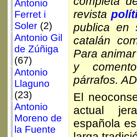
completa de
Antonio
revista
polí
Ferret i
Soler
(2)
publica en
Antonio Gil
catalán com
de Zúñiga
Para animar 
(67)
y comento
Antonio
párrafos. AD
Llaguno
(23)
El neoconse
Antonio
actual jer
Moreno de
española es
la Fuente
larga tradici