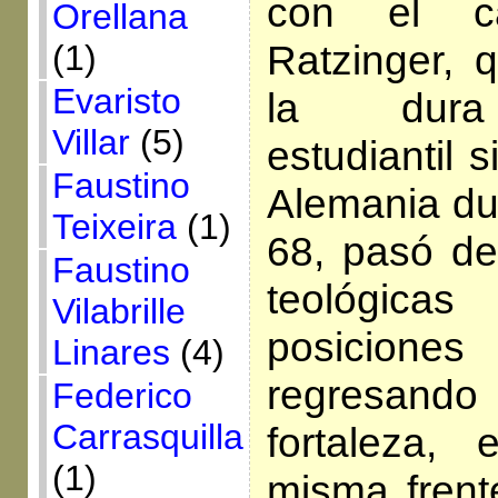
con el ca
Orellana
Ratzinger, q
(1)
Evaristo
la dura 
Villar
(5)
estudiantil 
Faustino
Alemania du
Teixeira
(1)
68, pasó de
Faustino
teológica
Vilabrille
posiciones 
Linares
(4)
regresando
Federico
Carrasquilla
fortaleza,
(1)
misma frent