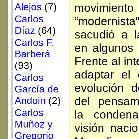
Alejos
(7)
movimien
Carlos
“modernist
Díaz
(64)
sacudió a l
Carlos F.
en algunos 
Barberá
Frente al in
(93)
adaptar el 
Carlos
evolución d
García de
del pensami
Andoin
(2)
Carlos
la condena
Muñoz y
visión nacio
Gregorio