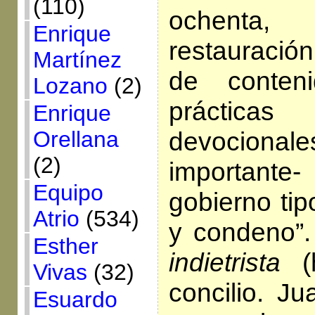
(110)
ochenta
Enrique
restauración
Martínez
de conteni
Lozano
(2)
prácticas
Enrique
devocio
Orellana
(2)
important
Equipo
gobierno ti
Atrio
(534)
y condeno”.
Esther
indietrista
(h
Vivas
(32)
concilio. Ju
Esuardo