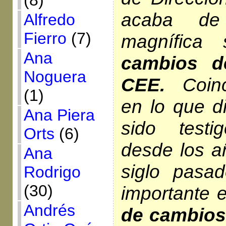
(8)
acaba de 
Alfredo
Fierro
(7)
magnífica 
Ana
cambios d
Noguera
CEE.
Coinc
(1)
en lo que d
Ana Piera
sido test
Orts
(6)
desde los a
Ana
siglo pasa
Rodrigo
(30)
importante 
Andrés
de cambios