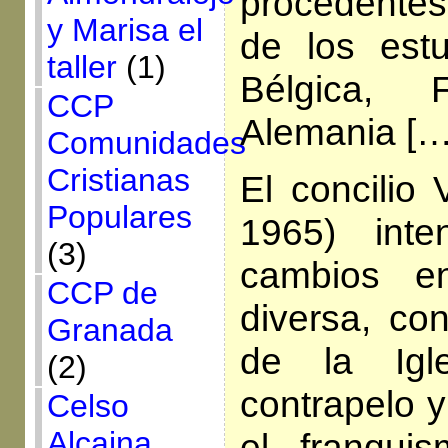
procedentes
y Marisa el
de los estu
taller
(1)
Bélgica, 
CCP
Alemania […
Comunidades
Cristianas
El concilio 
Populares
1965) inte
(3)
cambios e
CCP de
diversa, con
Granada
de la Igl
(2)
contrapelo y
Celso
Alcaina
el franqui