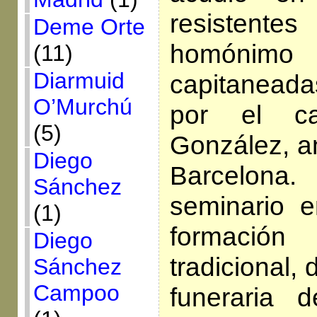
resistente
Deme Orte
homónim
(11)
Diarmuid
capitanead
O’Murchú
por el ca
(5)
González, a
Diego
Barcelona
Sánchez
seminario e
(1)
formació
Diego
tradicional,
Sánchez
Campoo
funeraria 