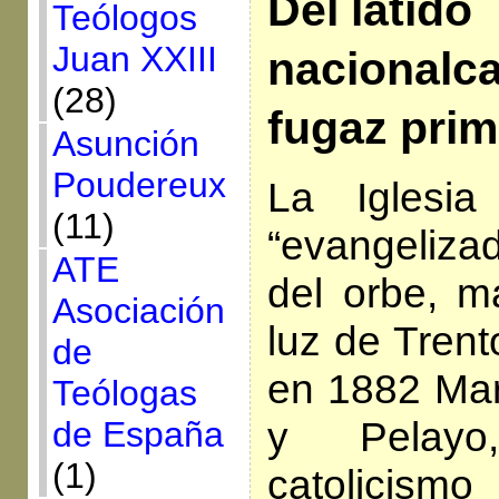
Del latido
Teólogos
Juan XXIII
nacionalca
(28)
fugaz prim
Asunción
Poudereux
La Iglesi
(11)
“evangeliza
ATE
del orbe, ma
Asociación
luz de Trent
de
en 1882 Ma
Teólogas
y Pelayo
de España
(1)
catolicismo