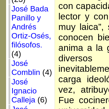
con capacida
José Bada
lector y co
Panillo y
muy laica”,
Andrés
Ortiz-Osés,
conocen bie
filósofos.
anima a la g
(4)
diverso
José
inevitablem
Comblin
(4)
carga ideol
José
vez, atribu
Ignacio
Fue cocinero
Calleja
(6)