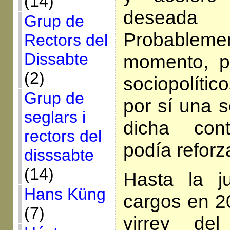
(14)
deseada
Grup de
Probableme
Rectors del
Dissabte
momento, p
(2)
sociopolíti
Grup de
por sí una s
seglars i
dicha cont
rectors del
podía reforza
disssabte
(14)
Hasta la j
Hans Küng
cargos en 2
(7)
virrey de