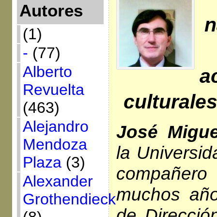
Autores
n
(1)
-
(77)
Alberto
a
Revuelta
culturale
(463)
Alejandro
José Migue
Mendoza
la Universid
Plaza
(3)
compañer
Alexander
muchos año
Grothendieck
de Dirección