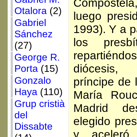
Compostela
Otalora
(2)
luego presi
Gabriel
1993). Y a p
Sánchez
los presbí
(27)
repartiénd
George R.
diócesis,
Porta
(15)
Gonzalo
príncipe de 
Haya
(110)
María Rouc
Grup cristià
Madrid de
del
elegido pre
Dissabte
y aceleró 