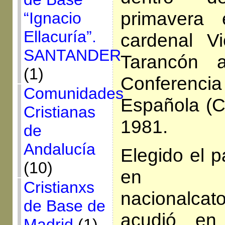
primavera 
“Ignacio
Ellacuría”.
cardenal V
SANTANDER
Tarancón 
(1)
Conferen
Comunidades
Española (C
Cristianas
1981.
de
Andalucía
Elegido el p
(10)
en 1
Cristianxs
nacionalca
de Base de
acudió en
Madrid
(1)