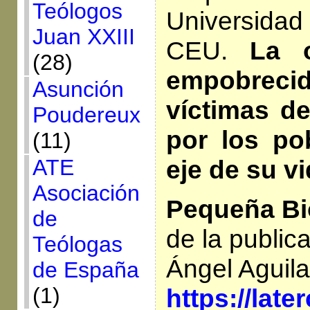
Teólogos
Universid
Juan XXIII
CEU.
La 
(28)
empobrec
Asunción
víctimas de
Poudereux
por los po
(11)
eje de su vi
ATE
Asociación
Pequeña Bi
de
de la public
Teólogas
Ángel Aguila
de España
(1)
https://lat