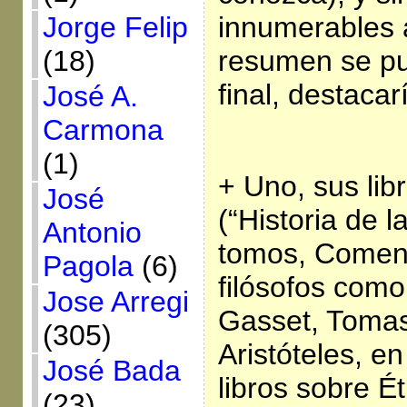
Jorge Felip
innumerables a
(18)
resumen se pu
final, destaca
José A.
Carmona
(1)
+ Uno, sus lib
José
(“Historia de l
Antonio
tomos, Coment
Pagola
(6)
filósofos como
Jose Arregi
Gasset, Tomas
(305)
Aristóteles, e
José Bada
libros sobre Ét
(23)