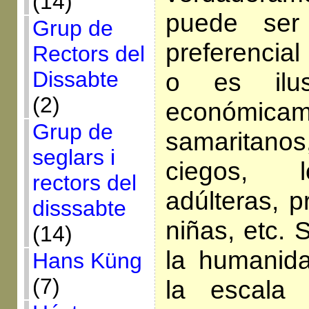
(14)
puede ser
Grup de
preferencial
Rectors del
Dissabte
o es ilus
(2)
económicam
Grup de
samaritan
seglars i
ciegos, l
rectors del
adúlteras, p
disssabte
niñas, etc. 
(14)
la humanida
Hans Küng
(7)
la escala