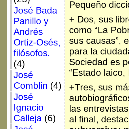
Pequeño diccio
José Bada
+ Dos, sus lib
Panillo y
como “La Pob
Andrés
sus causas”, e
Ortiz-Osés,
para la ciudad
filósofos.
Sociedad es po
(4)
“Estado laico, 
José
Comblin
(4)
+Tres, sus má
José
autobiográfic
Ignacio
las entrevist
Calleja
(6)
al final, desta