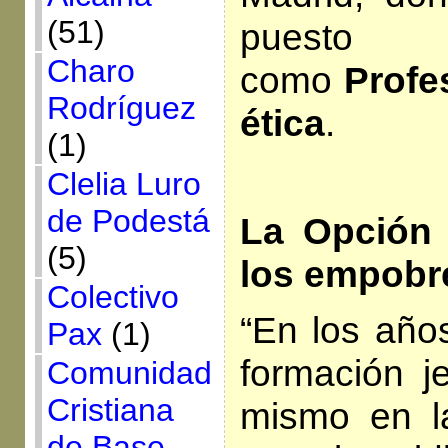
(51)
puesto 
Charo
como
Profes
Rodríguez
ética
.
(1)
Clelia Luro
de Podestá
La Opción
(5)
los empobr
Colectivo
“En los año
Pax
(1)
formación je
Comunidad
Cristiana
mismo en la
de Base