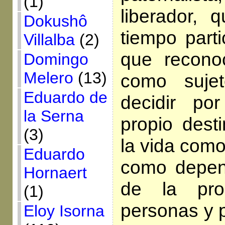
(1)
liberador,
Dokushô
tiempo parti
Villalba
(2)
que recono
Domingo
Melero
(13)
como suje
Eduardo de
decidir p
la Serna
propio desti
(3)
la vida como
Eduardo
como depend
Hornaert
de la pro
(1)
personas y 
Eloy Isorna