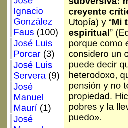
José
subversiva: 
Ignacio
creyente crít
González
Utopía) y “
Mi 
Faus
(100)
espiritual
” (E
porque como e
José Luis
considero un c
Porcar
(3)
puede decir q
José Luis
heterodoxo, q
Servera
(9)
pensión y no 
José
propiedad. Hic
Manuel
pobres y la ll
Maurí
(1)
puedo».
José