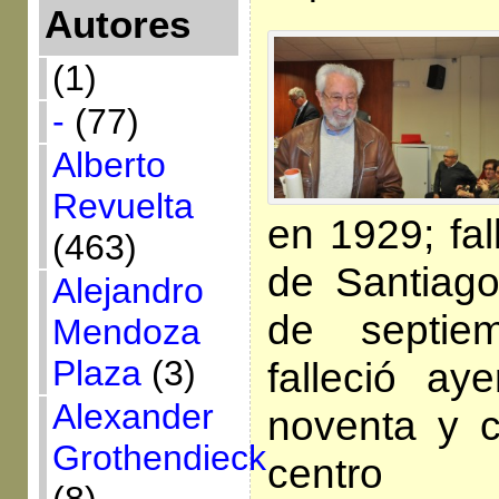
Autores
(1)
-
(77)
Alberto
Revuelta
en 1929; fal
(463)
de Santiag
Alejandro
de septie
Mendoza
Plaza
(3)
falleció a
Alexander
noventa y c
Grothendieck
centro 