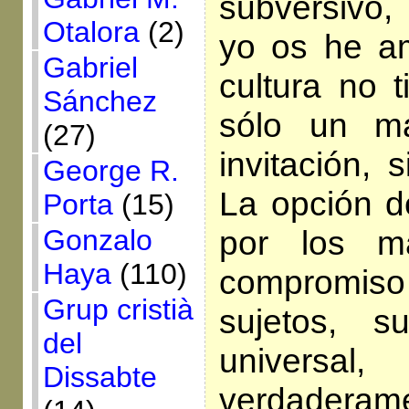
subversiv
Otalora
(2)
yo os he a
Gabriel
cultura no 
Sánchez
sólo un m
(27)
invitación, 
George R.
La opción de
Porta
(15)
por los m
Gonzalo
Haya
(110)
compromiso
Grup cristià
sujetos, 
del
universa
Dissabte
verdaderame