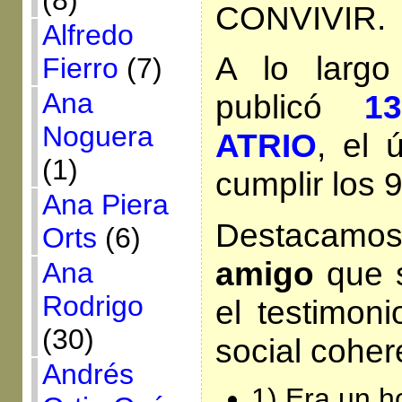
(8)
CONVIVIR.
Alfredo
A lo larg
Fierro
(7)
Ana
publicó
1
Noguera
ATRIO
, el 
(1)
cumplir los 
Ana Piera
Destacamo
Orts
(6)
amigo
que s
Ana
Rodrigo
el testimoni
(30)
social coher
Andrés
1) Era un 