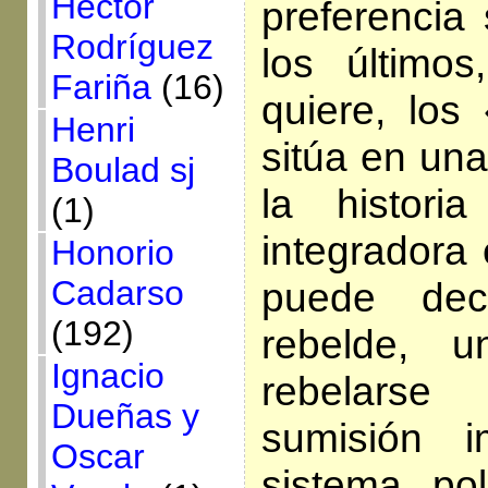
Héctor
preferencia 
Rodríguez
los último
Fariña
(16)
quiere, los
Henri
sitúa en una
Boulad sj
la histori
(1)
integradora 
Honorio
Cadarso
puede de
(192)
rebelde, u
Ignacio
rebelars
Dueñas y
sumisión 
Oscar
sistema polí