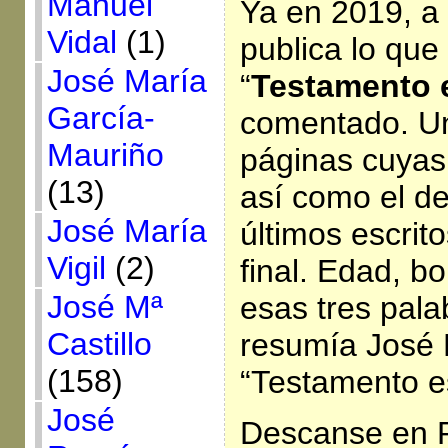
Manuel
Ya en 2019, a
Vidal
(1)
publica lo que
José María
“
Testamento e
García-
comentado. Un 
Mauriño
páginas cuyas
(13)
así como el d
José María
últimos escrit
Vigil
(2)
final. Edad, b
José Mª
esas tres pala
Castillo
resumía José 
(158)
“Testamento es
José
Descanse en Pa