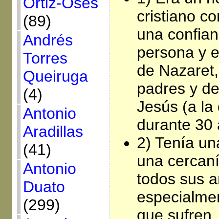
Ortiz-Osés
cristiano c
(89)
una confian
Andrés
persona y 
Torres
de Nazaret,
Queiruga
padres y d
(4)
Jesús (a la
Antonio
durante 30 
Aradillas
2) Tenía una
(41)
una cercan
Antonio
todos sus a
Duato
especialmen
(299)
que sufren,