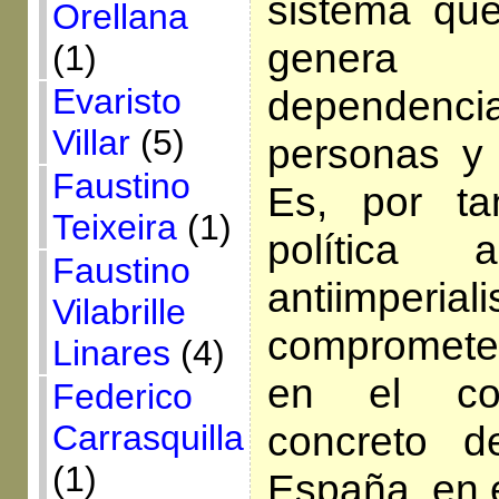
sistema qu
Orellana
genera
(1)
Evaristo
dependencia
Villar
(5)
personas y 
Faustino
Es, por ta
Teixeira
(1)
política a
Faustino
antiimper
Vilabrille
compromete
Linares
(4)
en el con
Federico
Carrasquilla
concreto 
(1)
España, en e