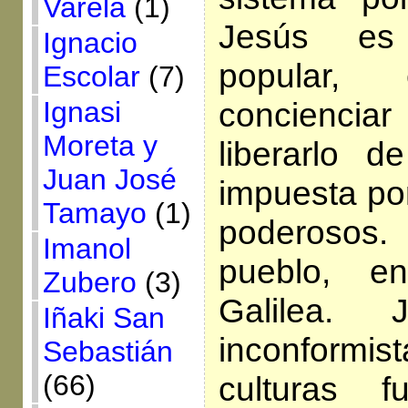
Varela
(1)
Jesús es
Ignacio
popular,
Escolar
(7)
conciencia
Ignasi
Moreta y
liberarlo d
Juan José
impuesta por
Tamayo
(1)
poderosos
Imanol
pueblo, e
Zubero
(3)
Galilea.
Iñaki San
inconformis
Sebastián
(66)
culturas 