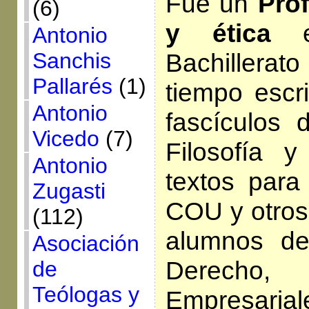
Fue un
Prof
(6)
y ética
en
Antonio
Bachillera
Sanchis
Pallarés
(1)
tiempo escr
Antonio
fascículos 
Vicedo
(7)
Filosofía 
Antonio
textos par
Zugasti
COU y otros 
(112)
alumnos de
Asociación
Derecho,
de
Teólogas y
Empresa