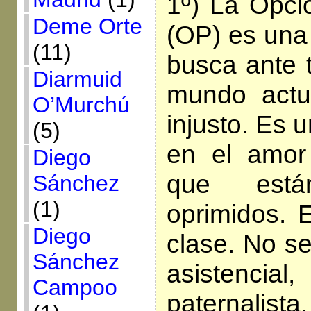
1º) La Opci
Deme Orte
(OP) es una 
(11)
busca ante t
Diarmuid
mundo act
O’Murchú
injusto. Es 
(5)
en el amor
Diego
que están
Sánchez
(1)
oprimidos. 
Diego
clase. No se
Sánchez
asistencial,
Campoo
paternalista