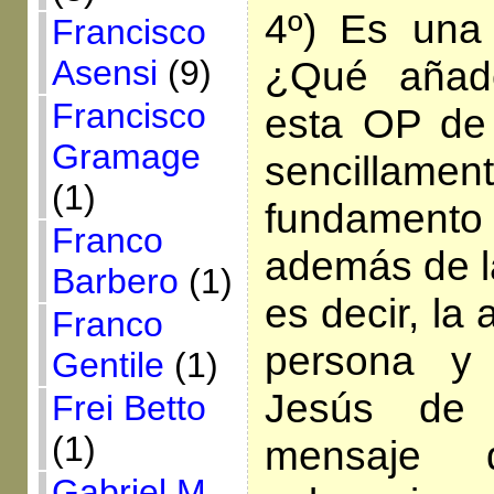
4º) Es una 
Francisco
¿Qué añade
Asensi
(9)
Francisco
esta OP de 
Gramage
sencilla
(1)
fundamento
Franco
además de la 
Barbero
(1)
es decir, la 
Franco
persona y
Gentile
(1)
Jesús de 
Frei Betto
(1)
mensaje
Gabriel M.