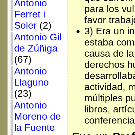
Antonio
para los vu
Ferret i
favor traba
Soler
(2)
3) Era un in
Antonio Gil
estaba com
de Zúñiga
causa de la 
(67)
derechos h
Antonio
desarrollab
Llaguno
actividad, 
(23)
múltiples p
Antonio
libros, artíc
Moreno de
conferencia
la Fuente