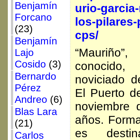
Benjamín
urio-garcia
Forcano
los-pilares-
(23)
cps/
Benjamín
“Mauriñ
Lajo
Cosido
(3)
conocido,
Bernardo
noviciado d
Pérez
El Puerto d
Andreo
(6)
noviembre 
Blas Lara
años. Forma
(21)
es desti
Carlos