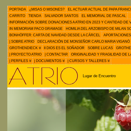
PORTADA
¿MISAS O MISONES?
EL ACTUAR ACTUAL DE PAPA FRANC
CARRITO
TIENDA
SALVADOR SANTOS
EL MEMORIAL DE PASCAL
INFORMACIÓN SOBRE DONACIONES A ATRIO EN 2023 Y CANTIDAD DE VIS
IN MEMORIAM PACO GRAMAGE
HOMILIA DEL ARZOBISPO DE MILAN 
BONHÖFFER: CARTA DE NAVIDAD DESDE LA CÁRCEL
APORTACIONES
| SOBRE ATRIO
DECLARACIÓN DE MONSEÑOR CARLO MARIA VIGANÒ
GROTHENDIECK
II DIOS ES EL SOÑADOR
SOBRE LUCAS
GROTHEN
| PROYECTO ATRIO
| CONTACTAR
ORIGINALIDAD Y FRAGILIDAD DE L
| PERFILES
| DOCUMENTOS
| CURSOS Y TALLERES
Lugar de Encuentro