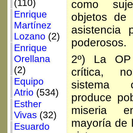
(110)
como suj
Enrique
objetos de
Martínez
asistencia 
Lozano
(2)
poderosos.
Enrique
2º) La OP
Orellana
(2)
crítica, 
Equipo
sistema c
Atrio
(534)
produce po
Esther
miseria 
Vivas
(32)
mayoría de 
Esuardo