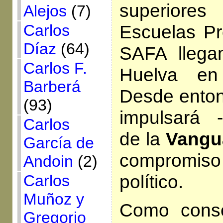
superiores
Alejos
(7)
Carlos
Escuelas Pr
Díaz
(64)
SAFA llega
Carlos F.
Huelva en
Barberá
Desde enton
(93)
impulsará -
Carlos
de la
Vangu
García de
compromi
Andoin
(2)
político.
Carlos
Muñoz y
Como cons
Gregorio