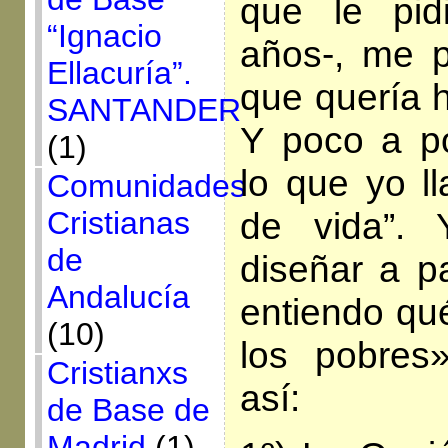
que le pi
“Ignacio
años-, me p
Ellacuría”.
que quería h
SANTANDER
Y poco a po
(1)
lo que yo l
Comunidades
Cristianas
de vida”.
de
diseñar a pa
Andalucía
entiendo qué
(10)
los pobres
Cristianxs
así:
de Base de
Madrid
(1)