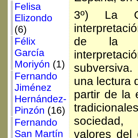
Felisa
3º) La 
Elizondo
interpretaci
(6)
de la r
Félix
García
interpre
Moriyón
(1)
subversiva
Fernando
una lectura d
Jiménez
partir de la
Hernández-
tradicionale
Pinzón
(16)
sociedad,
Fernando
valores del 
San Martín