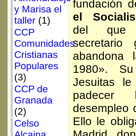
fundación 
y Marisa el
el Sociali
taller
(1)
del que 
CCP
secretario
Comunidades
Cristianas
abandona 
Populares
1980». Su
(3)
Jesuitas l
CCP de
padecer 
Granada
desempleo d
(2)
Ello le obli
Celso
Madrid, do
Alcaina