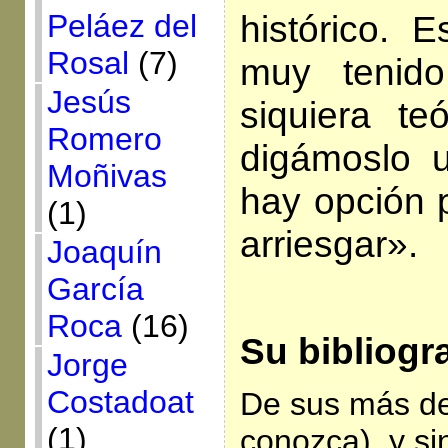
histórico. 
Peláez del
Rosal
(7)
muy tenid
Jesús
siquiera te
Romero
digámoslo 
Moñivas
hay opción p
(1)
arriesgar».
Joaquín
García
Roca
(16)
Su bibliogra
Jorge
Costadoat
De sus más de 
(1)
conozca), y si