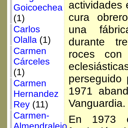
actividades 
Goicoechea
cura obrer
(1)
una fábri
Carlos
Olalla
(1)
durante tr
Carmen
roces con 
Cárceles
eclesiástic
(1)
perseguido p
Carmen
1971 aband
Hernandez
Vanguardia.
Rey
(11)
Carmen-
En 1973 c
Almendralejo