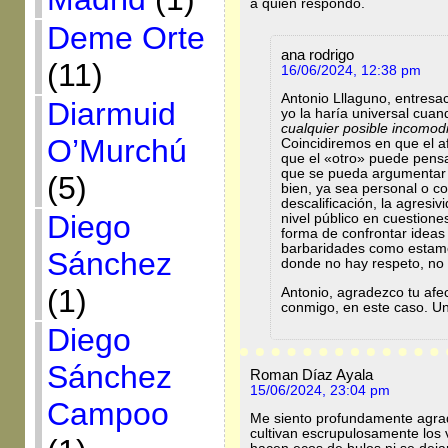
a quien respondo.
Deme Orte
ana rodrigo
(11)
16/06/2024, 12:38 pm
Antonio Lllaguno, entresa
Diarmuid
yo la haría universal cuan
cualquier posible incomo
O’Murchú
Coincidiremos en que el a
que el «otro» puede pensar
que se pueda argumentar 
(5)
bien, ya sea personal o co
descalificación, la agresiv
Diego
nivel público en cuestione
forma de confrontar idea
barbaridades como estamos
Sánchez
donde no hay respeto, no 
(1)
Antonio, agradezco tu afe
conmigo, en este caso. Un
Diego
Sánchez
Roman Díaz Ayala
15/06/2024, 23:04 pm
Campoo
Me siento profundamente agrad
cultivan escrupulosamente los 