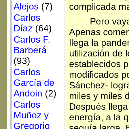
Alejos
(7)
complicada ma
Carlos
Pero vaya
Díaz
(64)
Apenas comenz
Carlos F.
llega la pande
Barberá
utilización de 
(93)
establecidos p
Carlos
modificados po
García de
Sánchez- logra
Andoin
(2)
miles y miles
Carlos
Después llega l
Muñoz y
energía, a la
Gregorio
sequía larga. 