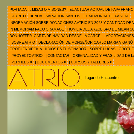
PORTADA
¿MISAS O MISONES?
EL ACTUAR ACTUAL DE PAPA FRANC
CARRITO
TIENDA
SALVADOR SANTOS
EL MEMORIAL DE PASCAL
INFORMACIÓN SOBRE DONACIONES A ATRIO EN 2023 Y CANTIDAD DE VIS
IN MEMORIAM PACO GRAMAGE
HOMILIA DEL ARZOBISPO DE MILAN 
BONHÖFFER: CARTA DE NAVIDAD DESDE LA CÁRCEL
APORTACIONES
| SOBRE ATRIO
DECLARACIÓN DE MONSEÑOR CARLO MARIA VIGANÒ
GROTHENDIECK
II DIOS ES EL SOÑADOR
SOBRE LUCAS
GROTHEN
| PROYECTO ATRIO
| CONTACTAR
ORIGINALIDAD Y FRAGILIDAD DE L
| PERFILES
| DOCUMENTOS
| CURSOS Y TALLERES
Lugar de Encuentro