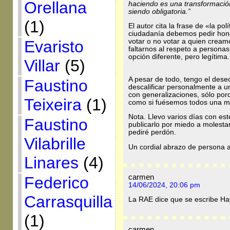
Orellana
haciendo es una transformació
siendo obligatoria.”
(1)
El autor cita la frase de «la pol
ciudadanía debemos pedir hones
Evaristo
votar o no votar a quien cream
faltarnos al respeto a person
opción difere
Villar
(5)
A pesar de todo, tengo el dese
Faustino
descalificar personalmente a u
con generalizaciones, sólo po
Teixeira
(1)
como si fuésemos todos una 
Nota. Llevo varios días con es
Faustino
publicarlo por miedo a molestar
pediré perdón.
Vilabrille
Un cordial abrazo de persona 
Linares
(4)
carmen
Federico
14/06/2024, 20:06 pm
Carrasquilla
La RAE dice que se escribe Ha
(1)
carmen