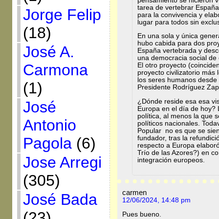
pensamiento se hicieron v
tarea de vertebrar Españ
Jorge Felip
para la convivencia y ela
lugar para todos sin exclu
(18)
En una sola y única genera
hubo cabida para dos proy
José A.
España vertebrada y desc
una democracia social de
Carmona
El otro proyecto (coincide
proyecto civilizatorio má
los seres humanos desde 
(1)
Presidente Rodríguez Zap
¿Dónde reside esa esa vis
José
Europa en el día de hoy?
política, al menos la que 
Antonio
políticos nacionales. Todav
Popular no es que se sien
fundador, tras la refundic
Pagola
(6)
respecto a Europa elaboró 
Trío de las Azores?) en co
Jose Arregi
integración europeos.
(305)
carmen
José Bada
12/06/2024, 14:48 pm
(23)
Pues bueno.