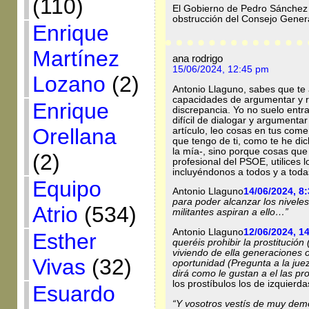
(110)
El Gobierno de Pedro Sánchez
obstrucción del Consejo Gener
Enrique
Martínez
ana rodrigo
15/06/2024, 12:45 pm
Lozano
(2)
Antonio Llaguno, sabes que te
capacidades de argumentar y r
Enrique
discrepancia. Yo no suelo entra
difícil de dialogar y argumentar
Orellana
artículo, leo cosas en tus com
que tengo de ti, como te he dic
la mía-, sino porque cosas que 
(2)
profesional del PSOE, utilices 
incluyéndonos a todos y a toda
Equipo
Antonio Llaguno
14/06/2024, 8
para poder alcanzar los niveles
Atrio
(534)
militantes aspiran a ello…”
Antonio Llaguno
12/06/2024, 1
Esther
queréis prohibir la prostitució
viviendo de ella generaciones 
Vivas
(32)
oportunidad (Pregunta a la jue
dirá como le gustan a el las pro
los prostíbulos los de izquierd
Esuardo
“Y vosotros vestís de muy demó