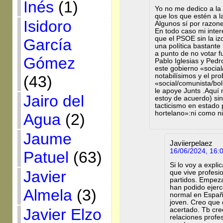
Inés
(1)
Yo no me dedico a la
que los que estén a la
Isidoro
Algunos sí por razone
En todo caso mi inter
que el PSOE sin la iz
García
una política bastant
a punto de no votar f
Gómez
Pablo Iglesias y Ped
este gobierno «social
notabilísimos y el pr
(43)
«social/comunista/bol
le apoye Junts .Aquí 
Jairo del
estoy de acuerdo) sino
tacticismo en estado 
hortelano»:ni como ni
Agua
(2)
Jaume
Javiierpelaez
16/06/2024, 16:
Patuel
(63)
Si lo voy a expl
Javier
que vive profesio
partidos. Empeza
han podido ejerc
Almela
(3)
normal en España 
joven. Creo que 
Javier Elzo
acertado. Tb cre
relaciones profe