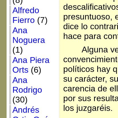
(8)
descalificativo
Alfredo
presuntuoso, 
Fierro
(7)
dice lo contrar
Ana
hace para con
Noguera
Alguna ve
(1)
convencimient
Ana Piera
políticos hay 
Orts
(6)
su carácter, s
Ana
carencia de el
Rodrigo
por sus result
(30)
los juzgaréis.
Andrés