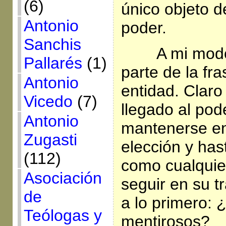
(6)
único objeto 
Antonio
poder.
Sanchis
A mi modo
Pallarés
(1)
parte de la fr
Antonio
entidad. Claro
Vicedo
(7)
llegado al pod
Antonio
mantenerse en
Zugasti
elección y has
(112)
como cualquie
Asociación
seguir en su t
de
a lo primero: ¿
Teólogas y
mentirosos?