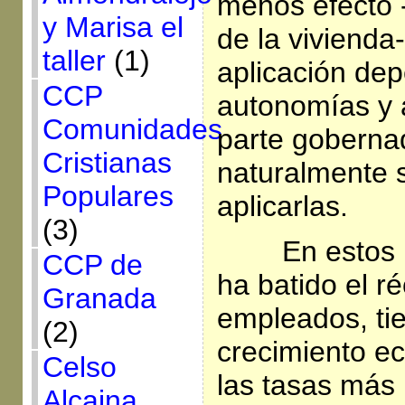
menos efecto -
y Marisa el
de la vivienda
taller
(1)
aplicación de
CCP
autonomías y 
Comunidades
parte goberna
Cristianas
naturalmente 
Populares
aplicarlas.
(3)
En estos
CCP de
ha batido el ré
Granada
empleados, ti
(2)
crecimiento e
Celso
las tasas más 
Alcaina