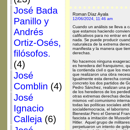
José Bada
Roman Díaz Ayala
Panillo y
12/06/2024, 11:46 am
Cuando un análisis se lleva a 
Andrés
que estamos haciendo conviene 
calificativos para no entrar en
Ortiz-Osés,
nada. Se puede producir cuand
naturaleza de la extrema dere
manifiesta y la manera que tie
filósofos.
derechas.
(4)
No hacemos ninguna exageraci
es heredera del franquismo, qu
la contienda civil o que los m
José
que realizaron una obra neces
Igualmente esta derecha consid
concreto los dos partidos de G
Comblin
(4)
Pedro Sánchez, realizan una po
de los herederos de los perdedo
José
otras extremas derechas decla
mismos «el comunismo internac
todas las políticas sociales atr
Ignacio
socialdemocracia, el laborismo
Bienestar.Pero el General Fra
Calleja
(6)
fascista a imitación de Mussoli
Hitler. Aquel grupo de militare
perpetuaron un intento de golp