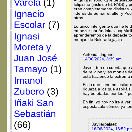
Varela
(1)
Anguita ni soñò xq le detestab
felipismo (incluido EL PAIS) y p
eran completamente distintas.
Ignacio
líderes de Sumar et alter y P
otros.
Escolar
(7)
Lo único inteligente que he le
empezar por Andalucia xq Mail
Ignasi
aprenderemos de la debacle tota
monjas de Belorado,jajaja…
Moreta y
Antonio Llaguno
Juan José
14/06/2024, 8:39 am
Tamayo
(1)
Javier, ten en cuenta que
de religión y las monjas d
está haciendo la extrema 
Imanol
Es lo que tiene necesitar 
Zubero
(3)
riqueza a los que aspiráis,
hay bofetadas por los 4 pu
Iñaki San
En fin, yo hoy no iré a ve
espectáculo cómico ya teng
Sebastián
(66)
Javiierpelaez
16/06/2024, 13:52 p