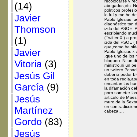
recolocarse y re
(14)
abogados,etc. No 
políticos profes
Javier
lo fuí y me he de
Pablo Iglesias f
diagnóstico tan d
Thomson
izda del PSOE. P
escribiendo much
(1)
(Twitter,X ) a pr
izda del PSOE ( 
que,como he sido
Javier
Pablo Iglesias x
,que uno de los 
Vitoria
(3)
bloqueo. Ni un di
ministro,ni un p
un twitero.Pasad
Jesús Gil
debería poder b
en toda regla,a
encantan las bur
García
(9)
la difamación deb
para someter las 
Jesús
artículo de Maes
muro de la Sexta
en contradiccione
Martínez
cabeza….
Gordo
(83)
Jesús