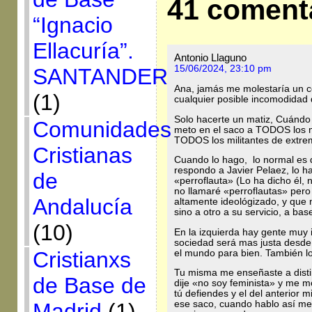
41 coment
“Ignacio
Ellacuría”.
Antonio Llaguno
15/06/2024, 23:10 pm
SANTANDER
Ana, jamás me molestaría un co
(1)
cualquier posible incomodidad
Solo hacerte un matiz, Cuándo
Comunidades
meto en el saco a TODOS los mil
TODOS los militantes de extre
Cristianas
Cuando lo hago, lo normal es 
respondo a Javier Pelaez, lo h
de
«perroflauta» (Lo ha dicho él, 
no llamaré «perroflautas» pero 
Andalucía
altamente ideológizado, y que 
sino a otro a su servicio, a bas
(10)
En la izquierda hay gente muy 
sociedad será mas justa desde 
Cristianxs
el mundo para bien. También lo
Tu misma me enseñaste a disti
de Base de
dije «no soy feminista» y me mo
tú defiendes y el del anterior 
Madrid
(1)
ese saco, cuando hablo así me 