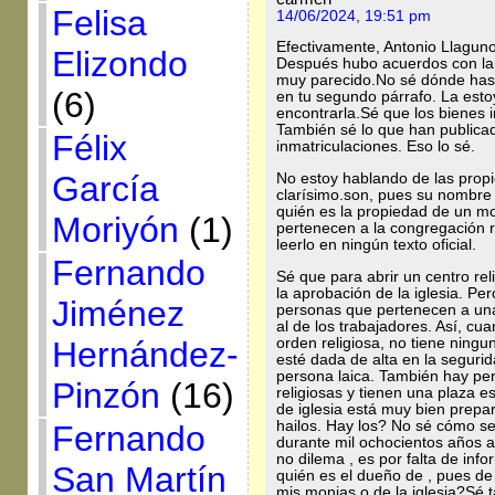
Felisa
14/06/2024, 19:51 pm
Efectivamente, Antonio Llaguno
Elizondo
Después hubo acuerdos con la
muy parecido.No sé dónde has 
(6)
en tu segundo párrafo. La est
encontrarla.Sé que los bienes 
También sé lo que han publicad
Félix
inmatriculaciones. Eso lo sé.
García
No estoy hablando de las prop
clarísimo.son, pues su nombre 
quién es la propiedad de un mo
Moriyón
(1)
pertenecen a la congregación rel
leerlo en ningún texto oficial.
Fernando
Sé que para abrir un centro rel
la aprobación de la iglesia. Pe
Jiménez
personas que pertenecen a una 
al de los trabajadores. Así, c
orden religiosa, no tiene ning
Hernández-
esté dada de alta en la seguri
persona laica. También hay p
Pinzón
(16)
religiosas y tienen una plaza e
de iglesia está muy bien prepa
hailos. Hay los? No sé cómo se
Fernando
durante mil ochocientos años a
no dilema , es por falta de inf
San Martín
quién es el dueño de , pues de 
mis monjas o de la iglesia?Sé 