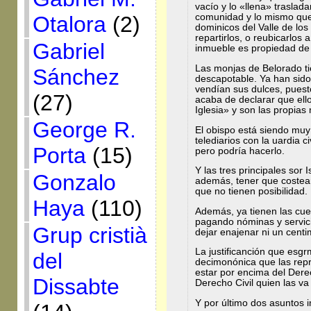
vacío y lo «llena» traslad
Otalora
(2)
comunidad y lo mismo que 
dominicos del Valle de los
repartirlos, o reubicarlos
Gabriel
inmueble es propiedad de 
Las monjas de Belorado t
Sánchez
descapotable. Ya han sido
vendían sus dulces, puest
(27)
acaba de declarar que ell
Iglesia» y son las propias
George R.
El obispo está siendo muy
telediarios con la uardia 
Porta
(15)
pero podría hacerlo.
Y las tres principales sor 
Gonzalo
además, tener que costea
que no tienen posibilidad.
Haya
(110)
Además, ya tienen las cue
pagando nóminas y servici
Grup cristià
dejar enajenar ni un cent
La justificanción que esgr
del
decimonónica que las rep
estar por encima del Derec
Dissabte
Derecho Civil quien las va 
Y por último dos asuntos 