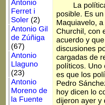
Antonio
La polític
Ferret i
posible. Es un
Soler
(2)
Maquiavelo, a
Antonio Gil
Churchil, con 
de Zúñiga
acuerdo y que 
(67)
discusiones po
Antonio
cargadas de r
Llaguno
políticos. Un
(23)
es que los pol
Antonio
Pedro Sánchez
Moreno de
hoy dicen lo c
la Fuente
dijeron ayer y