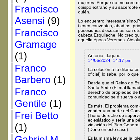
mujeres. Porque no me creo en
Francisco
obispo extraño y su sacerdote e
quién.
Asensi
(9)
Lo encuentro interesantísimo
tienen conventos, abadías, pr
Francisco
posesiones diocesanas son otra
cabeza Esquilache. No creo qu
aquella época.Veremos. Absolu
Gramage
(1)
Antonio Llaguno
14/06/2024, 14:17 pm
Franco
La solución a tu dilema es 
oficial) lo sabe, por lo qu
Barbero
(1)
Desde que el Reino de Esp
Santa Sede (El mal llamado
Franco
derecho de propiedad de l
comunidad se disuelva o a
Gentile
(1)
Es más. El problema com
vender una parte del Conv
Frei Betto
(Tiene derecho de supervi
eclesiástico y sería una pé
(1)
violación del Plan Genera
(Derio en este caso).
Gabriel M.
Es la misma ley que la Ig