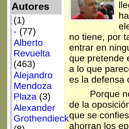
ll
Autores
ha
(1)
el
-
(77)
no tiene, por t
Alberto
entrar en nin
Revuelta
que pretende 
(463)
a lo que parec
Alejandro
es la defensa
Mendoza
Porque no
Plaza
(3)
de la oposici
Alexander
que se confies
Grothendieck
ahorran los ep