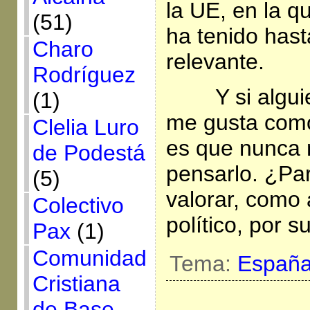
la UE, en la 
(51)
ha tenido has
Charo
relevante.
Rodríguez
Y si algu
(1)
me gusta como
Clelia Luro
es que nunca 
de Podestá
pensarlo. ¿Pa
(5)
valorar, como 
Colectivo
político, por s
Pax
(1)
Comunidad
Tema:
Españ
Cristiana
de Base