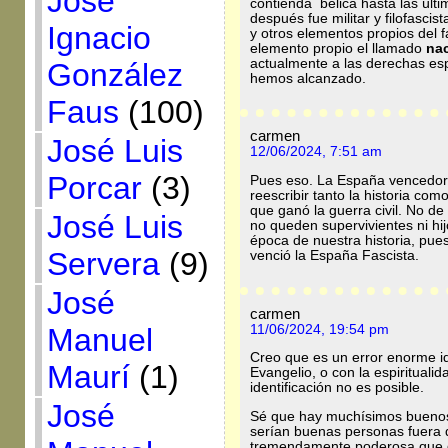
José
contienda bélica hasta las últ
después fue militar y filofasci
Ignacio
y otros elementos propios del
elemento propio el llamado
nac
actualmente a las derechas es
González
hemos alcanzado.
Faus
(100)
carmen
José Luis
12/06/2024, 7:51 am
Porcar
(3)
Pues eso. La España vencedora
reescribir tanto la historia co
que ganó la guerra civil. No 
José Luis
no queden supervivientes ni hijo
época de nuestra historia, pue
Servera
(9)
venció la España Fascista.
José
carmen
11/06/2024, 19:54 pm
Manuel
Creo que es un error enorme iden
Maurí
(1)
Evangelio, o con la espiritualida
identificación no es posible.
José
Sé que hay muchísimos buenos
serían buenas personas fuera de
tremendamente poderosa que de