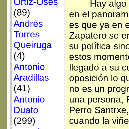
Ortiz-Osés
Hay algo
(89)
en el panorama
Andrés
es que ya en e
Torres
Zapatero se em
Queiruga
su política si
(4)
estos momento
Antonio
llegado a su c
Aradillas
oposición lo q
(41)
no es un progr
Antonio
una persona, 
Duato
Perro Santrxe
(299)
cuando la viñe