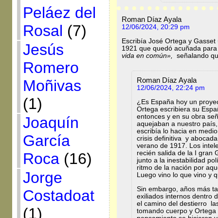
Peláez del
Roman Díaz Ayala
Rosal
(7)
12/06/2024, 20:29 pm
Escribía José Ortega y Gasset
Jesús
1921 que quedó acuñada para l
vida en común»,
señalando que
Romero
Roman Díaz Ayala
Moñivas
12/06/2024, 22:24 pm
(1)
¿Es España hoy un proyec
Ortega escribiera su Espa
entonces y en su obra se
Joaquín
aquejaban a nuestro país
escribía lo hacia en medio
García
crisis definitiva y abocad
verano de 1917. Los intel
recién salida de la I gran
Roca
(16)
junto a la inestabilidad pol
ritmo de la nación por aqu
Jorge
Luego vino lo que vino y
Sin embargo, años más tard
Costadoat
exiliados internos dentro
el camino del destierro la
(1)
tomando cuerpo y Ortega 