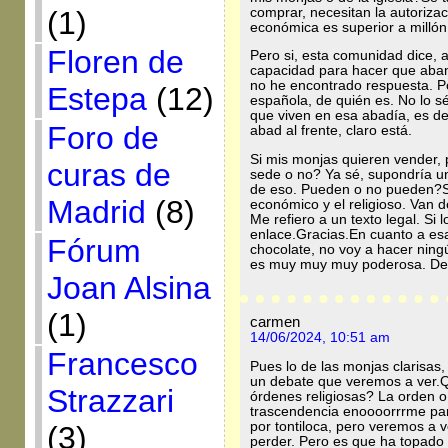
comprar, necesitan la autorizac
(1)
económica es superior a millón
Floren de
Pero si, esta comunidad dice,
capacidad para hacer que aba
no he encontrado respuesta. Por
Estepa
(12)
española, de quién es. No lo s
que viven en esa abadía, es de
Foro de
abad al frente, claro está.
Si mis monjas quieren vender, 
curas de
sede o no? Ya sé, supondría una
de eso. Pueden o no pueden?Se
Madrid
(8)
económico y el religioso. Van 
Me refiero a un texto legal. Si
enlace.Gracias.En cuanto a es
Fórum
chocolate, no voy a hacer ning
es muy muy muy poderosa. De
Joan Alsina
(1)
carmen
14/06/2024, 10:51 am
Francesco
Pues lo de las monjas clarisas,
un debate que veremos a ver.Q
Strazzari
órdenes religiosas? La orden o
trascendencia enoooorrrme para
por tontiloca, pero veremos a 
(3)
perder. Pero es que ha topado 