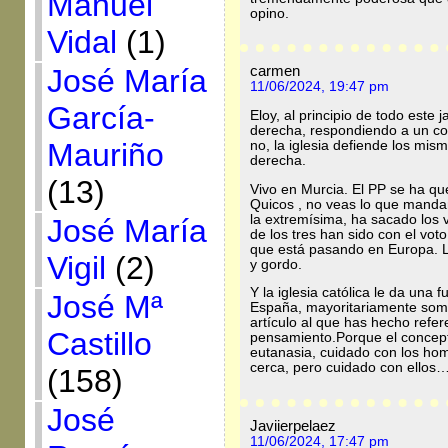
Manuel
opino.
Vidal
(1)
carmen
José María
11/06/2024, 19:47 pm
García-
Eloy, al principio de todo este
derecha, respondiendo a un com
Mauriño
no, la iglesia defiende los mis
derecha.
(13)
Vivo en Murcia. El PP se ha que
Quicos , no veas lo que mandan
la extremísima, ha sacado los
José María
de los tres han sido con el vo
que está pasando en Europa. 
Vigil
(2)
y gordo.
Y la iglesia católica le da una
José Mª
España, mayoritariamente somos 
artículo al que has hecho refer
Castillo
pensamiento.Porque el concepto
eutanasia, cuidado con los hom
cerca, pero cuidado con ellos…
(158)
José
Javiierpelaez
11/06/2024, 17:47 pm