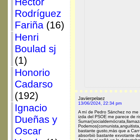
Héctor
Rodríguez
Fariña
(16)
Henri
Boulad sj
(1)
Honorio
Cadarso
(192)
Javiierpelaez
13/06/2024, 22:34 pm
Ignacio
A mí de Pedro Sánchez no me i
Dueñas y
izda del PSOE me parece de ris
Sumar(socialdemócrata,llamazari
Podemos(comunista,anguitista,
Oscar
bastante gusto,màs que a Car
absorbiò bastante exvotante d