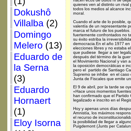
(1)
hacen ecos de bulos ni se deja
quienes ven al distinto un rival
todos los medios al alcance inc
Dokushô
moral.
Villalba
(2)
Cuando el arte de lo posible, que
valentía de un representante p
marca el futuro de los pueblos
Domingo
fuertemente confrontados no ta
su éxito estriba la irreversibi
Melero
(13)
democracia.En el año 1977 en e
elecciones libres y no estaba e
que pudiese llegar a ser legaliz
Eduardo de
después del término de la guerr
el Movimiento Nacional y van a
la Serna
la oposición democráticas e inc
pero el partido de Santiago Car
Supremo se inhibe en el caso de
(3)
Junta de Fiscales que emite un
Eduardo
El 9 de abril, por la tarde se o
«Hace unos momentos fuentes a
han confirmado que el Partid
Hornaert
legalizado e inscrito en el Regi
(1)
Hoy y apenas unos días despué
Amnistía, los máximos responsa
el recurso de inconstitucionali
Eloy Isorna
la posibilidad de llegar a algu
Puigdemont (Junts per Catalun