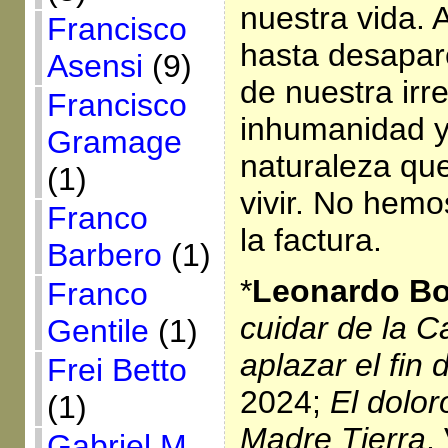
nuestra vida. 
Francisco
hasta desapare
Asensi
(9)
de nuestra irr
Francisco
inhumanidad y
Gramage
naturaleza qu
(1)
vivir. No hem
Franco
la factura.
Barbero
(1)
*
Leonardo Bo
Franco
cuidar de la 
Gentile
(1)
aplazar el fin
Frei Betto
2024;
El dolor
(1)
Madre Tierra
,
Gabriel M.