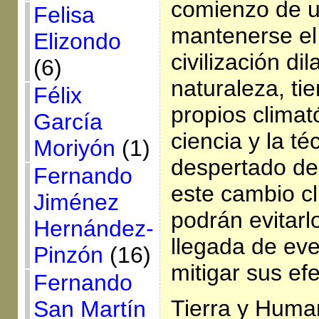
comienzo de u
Felisa
mantenerse el 
Elizondo
civilización di
(6)
naturaleza, ti
Félix
propios climat
García
ciencia y la t
Moriyón
(1)
despertado de
Fernando
este cambio cl
Jiménez
podrán evitarlo
Hernández-
llegada de ev
Pinzón
(16)
mitigar sus ef
Fernando
Tierra y Huma
San Martín