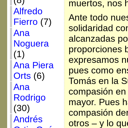
(8)
muertos, nos 
Alfredo
Ante todo nue
Fierro
(7)
solidaridad co
Ana
alcanzadas po
Noguera
proporciones b
(1)
expresamos nu
Ana Piera
pues como en
Orts
(6)
Tomás en la S
Ana
compasión en s
Rodrigo
mayor. Pues h
(30)
compasión der
Andrés
otros – y lo q