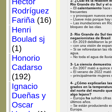
Héctor
1- ¿Cuál es la relación 
Rio Grande do Sul y el 
Rodríguez
– E
l calentamiento
hace
frecuentes
– y provoquen nuevos eve
Fariña
(16)
– Llueve más porque hay 
– Las inundaciones en Rí
bloqueo de las olas.
Henri
2-
Rio Grande do Sul ti
Boulad sj
negacionistas de Brasil
– En 2019 debilitaron la p
(1)
– con una visión de expansi
– Si se reforestaran las ri
agua.
Honorio
– No toda el agua de lluvia
3- La ciencia demuestra
Cadarso
– En 2007 mató a quince 
–
El verano de 2022 mató
(192)
– principalmente mujeres
4- ¿Cómo explicarías la
Ignacio
grados en la temperatura
del norte del mundo que
Dueñas y
algo lejano?
– Europa
ha
sufrido cifras
últimos años.
Oscar
– Se están produciendo e
Europa.