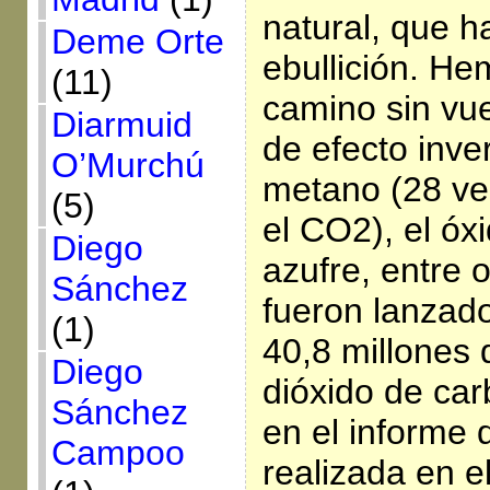
natural, que h
Deme Orte
ebullición. He
(11)
camino sin vue
Diarmuid
de efecto inve
O’Murchú
metano (28 ve
(5)
el CO2), el óxi
Diego
azufre, entre 
Sánchez
fueron lanzado
(1)
40,8 millones 
Diego
dióxido de ca
Sánchez
en el informe 
Campoo
realizada en el