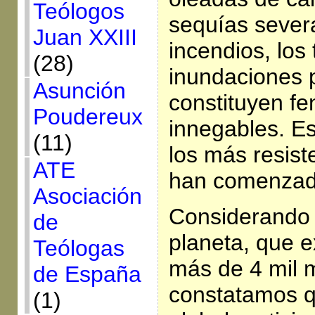
Teólogos
sequías sever
Juan XXIII
incendios, los
(28)
inundaciones 
Asunción
constituyen f
Poudereux
innegables. Es
(11)
los más resist
ATE
han comenzad
Asociación
Considerando l
de
planeta, que e
Teólogas
más de 4 mil m
de España
constatamos q
(1)