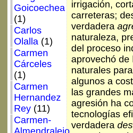
irrigación, cor
Goicoechea
carreteras; d
(1)
verdadera
agr
Carlos
naturaleza, pr
Olalla
(1)
del proceso in
Carmen
aprovechó de 
Cárceles
naturales para
(1)
algunos a cos
Carmen
las grandes m
Hernandez
agresión ha c
Rey
(11)
tecnologías ef
Carmen-
verdadera
des
Almendralejo