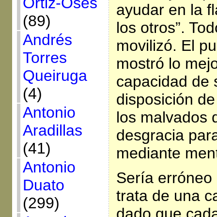
Ortiz-Osés
ayudar en la f
(89)
los otros”. Tod
Andrés
movilizó. El pu
Torres
mostró lo mejo
Queiruga
capacidad de s
(4)
disposición de
Antonio
los malvados q
Aradillas
desgracia para
(41)
mediante ment
Antonio
Sería erróneo
Duato
trata de una ca
(299)
dado que cada