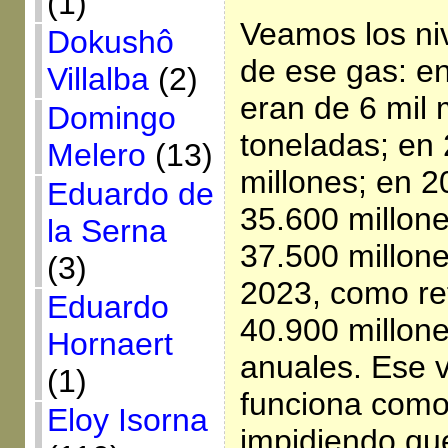
(1)
Veamos los ni
Dokushô
de ese gas: e
Villalba
(2)
eran de 6 mil 
Domingo
toneladas; en 
Melero
(13)
millones; en 2
Eduardo de
35.600 millon
la Serna
37.500 millone
(3)
2023, como re
Eduardo
40.900 millon
Hornaert
anuales. Ese 
(1)
funciona como
Eloy Isorna
impidiendo que