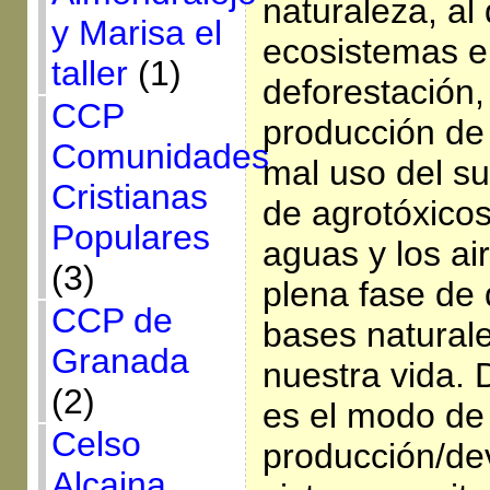
naturaleza, al
y Marisa el
ecosistemas en
taller
(1)
deforestación,
CCP
producción d
Comunidades
mal uso del s
Cristianas
de agrotóxico
Populares
aguas y los ai
(3)
plena fase de 
CCP de
bases natural
Granada
nuestra vida.
(2)
es el modo de
Celso
producción/de
Alcaina