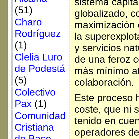
sistema capita
(51)
globalizado, c
Charo
maximización d
Rodríguez
la superexplot
(1)
y servicios na
Clelia Luro
de una feroz c
de Podestá
más mínimo at
(5)
colaboración.
Colectivo
Este proceso 
Pax
(1)
coste, que ni 
Comunidad
tenido en cuen
Cristiana
operadores de
de Base