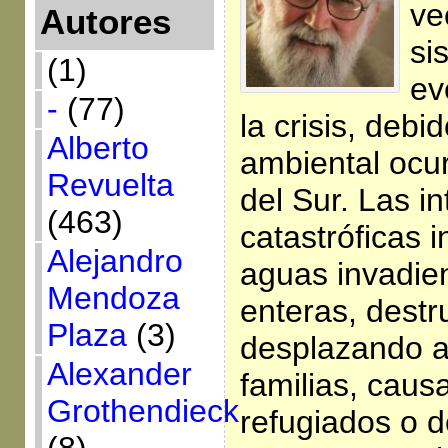
ve
Autores
si
(1)
ev
-
(77)
la crisis, debi
Alberto
ambiental ocu
Revuelta
del Sur. Las in
(463)
catastróficas 
Alejandro
aguas invadie
Mendoza
enteras, destr
Plaza
(3)
desplazando a
Alexander
familias, caus
Grothendieck
refugiados o 