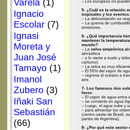
Varela
(1)
– Los europeos no pueden
5- ¿Cuál es la relación 
Ignacio
tropicales y los evento
– La deforestación es re
Escolar
(7)
– La quema de combustible
emisiones.
Ignasi
6- ¿Qué importancia tie
mantener la temperatura
Moreta y
mundo?
– La
selva amazónica a
b
atmósfera
Juan José
– y lo vierte a suelo y árb
carbono).
Tamayo
(1)
– La selva es muy eficient
– El 55% del vapor de agu
– regresa al océano a tra
Imanol
aire.
Zubero
(3)
7- Los famosos ríos vol
favor.
– El vapor de agua entra
Iñaki San
– se convierte en agua líqu
– Luego, el agua sube y sa
Sebastián
– para alimentar los sist
(centro-oeste de Brasil, 
partes de Argentina).
(66)
8- ¿Por qué este sector 