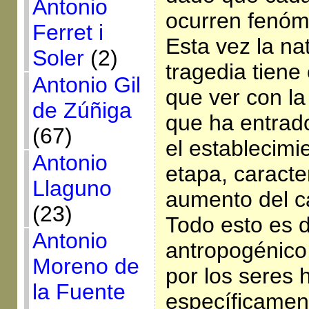
Antonio
ocurren fenóm
Ferret i
Esta vez la na
Soler
(2)
tragedia tiene 
Antonio Gil
que ver con la
de Zúñiga
que ha entrado
(67)
el establecim
Antonio
etapa, caracte
Llaguno
aumento del c
(23)
Todo esto es 
Antonio
antropogénico,
Moreno de
por los seres
la Fuente
específicament