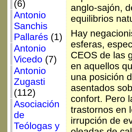
(6)
anglo-sajón, d
Antonio
equilibrios nat
Sanchis
Hay negacioni
Pallarés
(1)
esferas, espec
Antonio
CEOS de las 
Vicedo
(7)
en aquellos qu
Antonio
una posición de
Zugasti
asentados sob
(112)
confort. Pero 
Asociación
trastornos en l
de
irrupción de e
Teólogas y
oleadas de cal