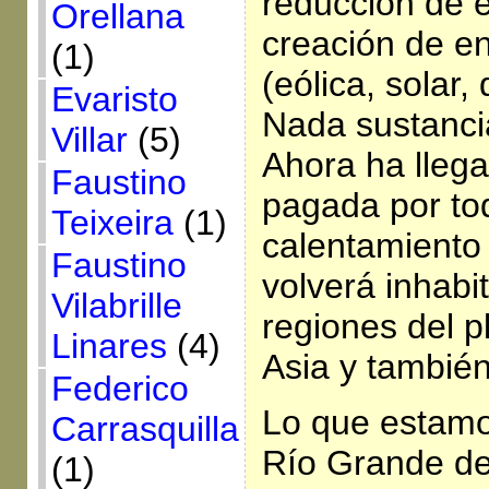
reducción de 
Orellana
creación de en
(1)
(eólica, solar,
Evaristo
Nada sustanci
Villar
(5)
Ahora ha llega
Faustino
pagada por to
Teixeira
(1)
calentamiento 
Faustino
volverá inhabi
Vilabrille
regiones del p
Linares
(4)
Asia y también
Federico
Lo que estamo
Carrasquilla
Río Grande del
(1)