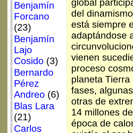
global particip
Benjamín
del dinamismo 
Forcano
está siempre 
(23)
adaptándose a
Benjamín
circunvolucio
Lajo
vienen sucedie
Cosido
(3)
proceso cosmo
Bernardo
planeta Tierr
Pérez
fases, algunas
Andreo
(6)
otras de extr
Blas Lara
14 millones de
(21)
época de calo
Carlos