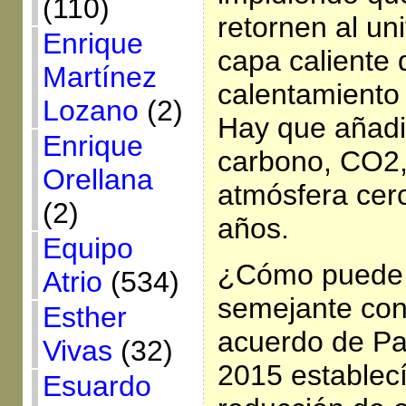
(110)
retornen al un
Enrique
capa caliente 
Martínez
calentamiento 
Lozano
(2)
Hay que añadir
Enrique
carbono, CO2,
Orellana
atmósfera cer
(2)
años.
Equipo
¿Cómo puede la
Atrio
(534)
semejante con
Esther
acuerdo de Pa
Vivas
(32)
2015 establec
Esuardo