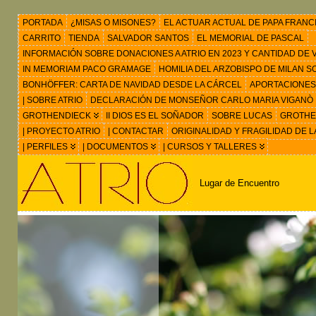
PORTADA
¿MISAS O MISONES?
EL ACTUAR ACTUAL DE PAPA FRANC
CARRITO
TIENDA
SALVADOR SANTOS
EL MEMORIAL DE PASCAL
INFORMACIÓN SOBRE DONACIONES A ATRIO EN 2023 Y CANTIDAD DE VIS
IN MEMORIAM PACO GRAMAGE
HOMILIA DEL ARZOBISPO DE MILAN 
BONHÖFFER: CARTA DE NAVIDAD DESDE LA CÁRCEL
APORTACIONES
| SOBRE ATRIO
DECLARACIÓN DE MONSEÑOR CARLO MARIA VIGANÒ
GROTHENDIECK
II DIOS ES EL SOÑADOR
SOBRE LUCAS
GROTHEN
| PROYECTO ATRIO
| CONTACTAR
ORIGINALIDAD Y FRAGILIDAD DE L
| PERFILES
| DOCUMENTOS
| CURSOS Y TALLERES
Lugar de Encuentro