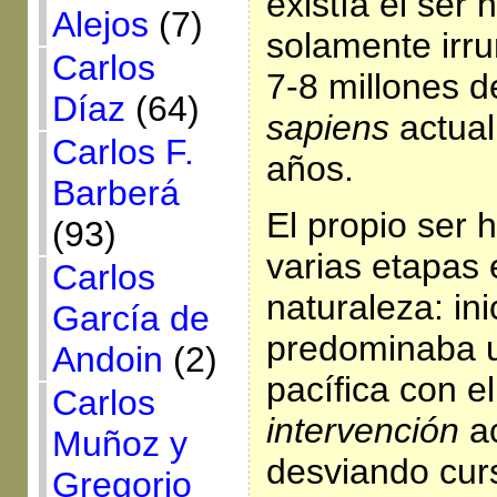
existía el ser
Alejos
(7)
solamente irru
Carlos
7-8 millones d
Díaz
(64)
sapiens
actual
Carlos F.
años.
Barberá
El propio ser
(93)
varias etapas 
Carlos
naturaleza: in
García de
predominaba u
Andoin
(2)
pacífica con e
Carlos
intervención
ac
Muñoz y
desviando curs
Gregorio