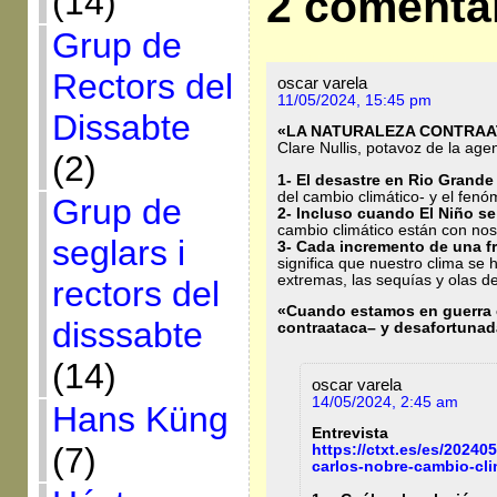
2 comenta
(14)
Grup de
Rectors del
oscar varela
11/05/2024, 15:45 pm
Dissabte
«LA NATURALEZA CONTRAA
Clare Nullis, potavoz de la ag
(2)
1- El desastre en Rio Grande
del cambio climático- y el fen
Grup de
2- Incluso cuando El Niño s
cambio climático están con no
seglars i
3- Cada incremento de una f
significa que nuestro clima se
extremas, las sequías y olas d
rectors del
«Cuando estamos en guerra c
disssabte
contraataca
– y desafortunad
(14)
oscar varela
14/05/2024, 2:45 am
Hans Küng
Entrevista
(7)
https://ctxt.es/es/20240
carlos-nobre-cambio-cli