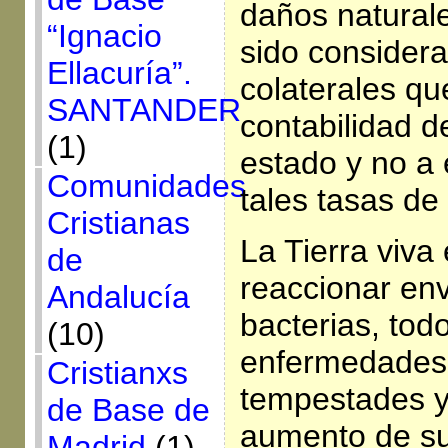
daños naturale
“Ignacio
sido consider
Ellacuría”.
colaterales qu
SANTANDER
contabilidad d
(1)
estado y no a 
Comunidades
tales tasas de 
Cristianas
La Tierra viv
de
reaccionar env
Andalucía
bacterias, todo
(10)
enfermedades,
Cristianxs
tempestades y
de Base de
aumento de su
Madrid
(1)