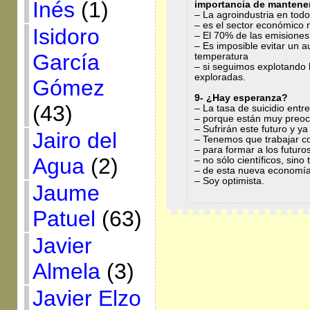
Inés
(1)
importancia de mantener
– La agroindustria en tod
– es el sector económico
Isidoro
– El 70% de las emisiones
– Es imposible evitar un 
García
temperatura
– si seguimos explotando 
exploradas.
Gómez
9- ¿Hay esperanza?
(43)
– La tasa de suicidio ent
– porque están muy preocu
– Sufrirán este futuro y ya
Jairo del
– Tenemos que trabajar con
– para formar a los futuros
Agua
(2)
– no sólo científicos, sin
– de esta nueva economía
– Soy optimista.
Jaume
Patuel
(63)
Javier
Almela
(3)
Javier Elzo