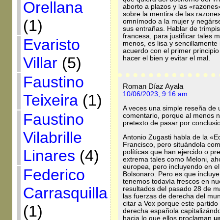
Orellana
aborto a plazos y las «razones
sobre la mentira de las razon
(1)
omnímodo a la mujer y negárse
sus entrañas. Hablar de trimpis
francesa, para justificar tale
Evaristo
menos, es lisa y sencillamente 
acuerdo con el primer principio d
Villar
(5)
hacer el bien y evitar el mal.
Faustino
Roman Díaz Ayala
10/06/2023, 9:16 am
Teixeira
(1)
A veces una simple reseña de 
Faustino
comentario, porque al menos no
pretexto de pasar por conclusi
Vilabrille
Antonio Zugasti habla de la «
Francisco, pero situándola com
Linares
(4)
políticas que han ejercido o p
extrema tales como Meloni, a
europea, pero incluyendo en e
Federico
Bolsonaro. Pero es que incluye
tenemos todavía frescos en nue
Carrasquilla
resultados del pasado 28 de ma
las fuerzas de derecha del mu
citar a Vox porque este partid
(1)
derecha española capitalizándo
hacia lo que ellos proclaman
u