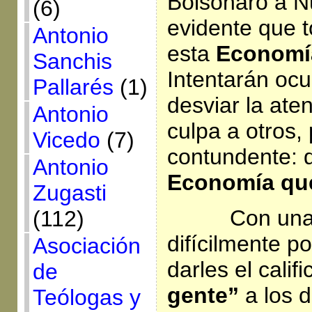
Bolsonaro a N
(6)
evidente que t
Antonio
esta
Economí
Sanchis
Intentarán ocult
Pallarés
(1)
desviar la aten
Antonio
culpa a otros, 
Vicedo
(7)
contundente: 
Antonio
Economía qu
Zugasti
Con una 
(112)
difícilmente p
Asociación
darles el calif
de
gente”
a los 
Teólogas y