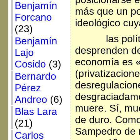
Benjamín
más que un po
Forcano
ideológico cu
(23)
las polí
Benjamín
desprenden de
Lajo
economía es 
Cosido
(3)
(privatizacione
Bernardo
desregulacione
Pérez
desgraciadame
Andreo
(6)
muere. Sí, mue
Blas Lara
de duro. Como
(21)
Sampedro de m
Carlos