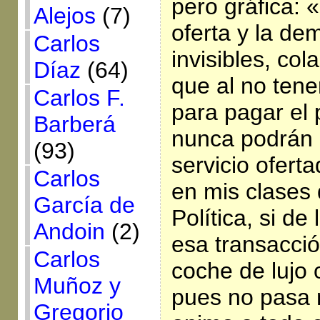
pero gráfica: 
Alejos
(7)
oferta y la de
Carlos
invisibles, co
Díaz
(64)
que al no tene
Carlos F.
para pagar el 
Barberá
nunca podrán a
(93)
servicio ofert
Carlos
en mis clases
García de
Política, si de
Andoin
(2)
esa transacci
Carlos
coche de lujo o
Muñoz y
pues no pasa
Gregorio