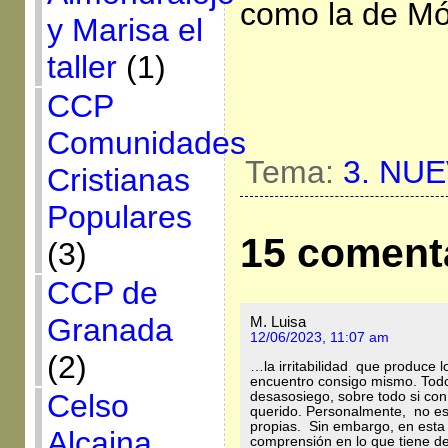
como la de Mó
y Marisa el
taller
(1)
CCP
Comunidades
Tema:
3. NU
Cristianas
Populares
15 coment
(3)
CCP de
Granada
M. Luisa
12/06/2023, 11:07 am
(2)
…la irritabilidad que produce l
encuentro consigo mismo. Tod
Celso
desasosiego, sobre todo si co
querido. Personalmente, no es
propias. Sin embargo, en esta 
Alcaina
comprensión en lo que tiene de