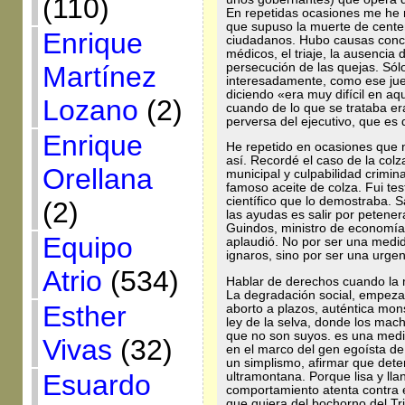
(110)
En repetidas ocasiones me he r
que supuso la muerte de cente
Enrique
ciudadanos. Hubo causas concur
médicos, el triaje, la ausencia d
persecución de las quejas. Sólo
Martínez
interesadamente, como ese jue
diciendo «era muy difícil en aq
Lozano
(2)
cuando de lo que se trataba er
perversa del ejecutivo, que es 
Enrique
He repetido en ocasiones que 
así. Recordé el caso de la colz
Orellana
municipal y culpabilidad crimina
famoso aceite de colza. Fui test
científico que lo demostraba. S
(2)
las ayudas es salir por petener
Guindos, ministro de economía 
Equipo
aplaudió. No por ser una medid
ignaros, sino por ser una urgen
Atrio
(534)
Hablar de derechos cuando la m
La degradación social, empezan
Esther
aborto a plazos, auténtica mons
ley de la selva, donde los ma
que no son suyos. es una medi
Vivas
(32)
en el marco del gen egoísta de
un simplismo, afirmar que deter
Esuardo
ultramontana. Porque lisa y ll
comportamiento atenta contra 
que quiera del bochorno del Tr