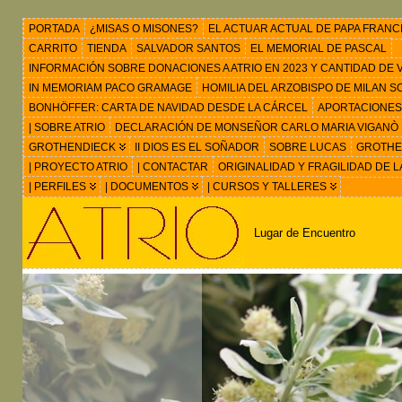
PORTADA
¿MISAS O MISONES?
EL ACTUAR ACTUAL DE PAPA FRANC
CARRITO
TIENDA
SALVADOR SANTOS
EL MEMORIAL DE PASCAL
INFORMACIÓN SOBRE DONACIONES A ATRIO EN 2023 Y CANTIDAD DE VIS
IN MEMORIAM PACO GRAMAGE
HOMILIA DEL ARZOBISPO DE MILAN 
BONHÖFFER: CARTA DE NAVIDAD DESDE LA CÁRCEL
APORTACIONES
| SOBRE ATRIO
DECLARACIÓN DE MONSEÑOR CARLO MARIA VIGANÒ
GROTHENDIECK
II DIOS ES EL SOÑADOR
SOBRE LUCAS
GROTHEN
| PROYECTO ATRIO
| CONTACTAR
ORIGINALIDAD Y FRAGILIDAD DE L
| PERFILES
| DOCUMENTOS
| CURSOS Y TALLERES
Lugar de Encuentro