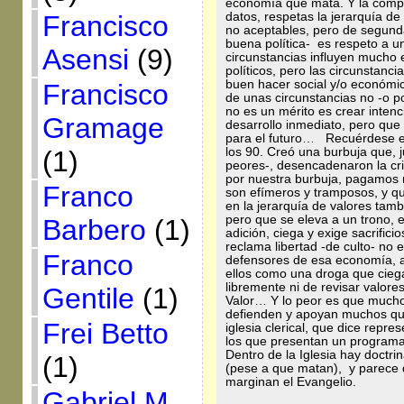
economía que mata. Y la compar
datos, respetas la jerarquía d
Francisco
no aceptables, pero de segunda
buena política- es respeto a 
Asensi
(9)
circunstancias influyen mucho e
políticos, pero las circunstanc
buen hacer social y/o económi
Francisco
de unas circunstancias no -o p
no es un mérito es crear inten
Gramage
desarrollo inmediato, pero qu
para el futuro… Recuérdese el l
los 90. Creó una burbuja que, j
(1)
peores-, desencadenaron la cr
por nuestra burbuja, pagamos 
Franco
son efímeros y tramposos, y q
en la jerarquía de valores ta
pero que se eleva a un trono, 
Barbero
(1)
adición, ciega y exige sacrific
reclama libertad -de culto- no
Franco
defensores de esa economía, a 
ellos como una droga que cieg
libremente ni de revisar valore
Gentile
(1)
Valor… Y lo peor es que mucho
defienden y apoyan muchos que
Frei Betto
iglesia clerical, que dice repre
los que presentan un program
Dentro de la Iglesia hay doctr
(1)
(pese a que matan), y parece 
marginan el Evangelio.
Gabriel M.