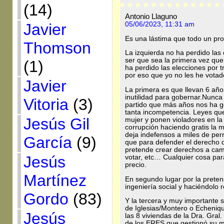
(14)
Antonio Llaguno
Javier
05/06/2023, 11:31 am
Es una lástima que todo un pro
Thomson
La izquierda no ha perdido la
ser que sea la primera vez que
(1)
ha perdido las elecciones por 
por eso que yo no les he votad
Javier
La primera es que llevan 6 añ
inutilidad para gobernar.Nunca
Vitoria
(3)
partido que más años nos ha 
tanta incompetencia. Leyes que
Jesús Gil
mujer y ponen violadores en la 
corrupción haciendo gratis la m
deja indefensos a miles de perr
García
(9)
que para defender el derecho d
pretende crear derechos a cam
Jesús
votar, etc… Cualquier cosa par
precio.
Martínez
En segundo lugar por la preten
ingeniería social y haciéndolo r
Gordo
(83)
Y la tercera y muy importante s
de Iglesias/Montero o Echeniqu
Jesús
las 8 viviendas de la Dra. Gral
de los ERES que gestionó su mar