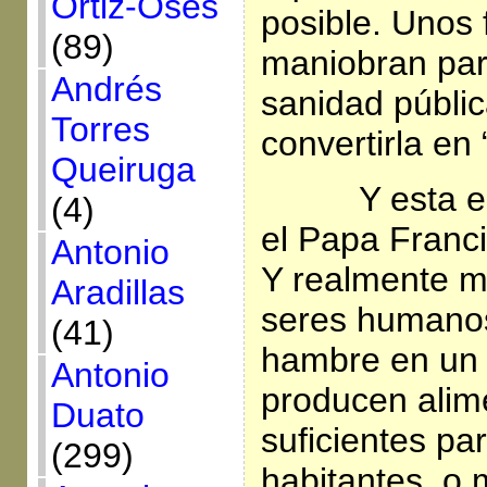
Ortiz-Osés
posible. Unos 
(89)
maniobran par
Andrés
sanidad públic
Torres
convertirla en
Queiruga
Y esta 
(4)
el Papa Franc
Antonio
Y realmente m
Aradillas
seres humano
(41)
hambre en un
Antonio
producen alim
Duato
suficientes pa
(299)
habitantes, o 