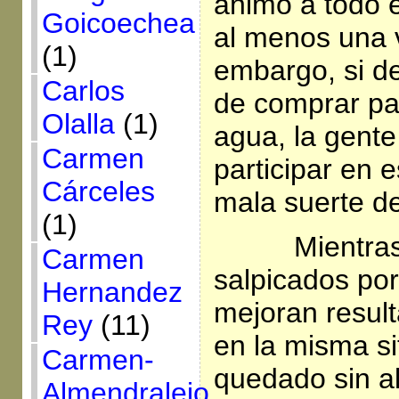
animo a todo 
Goicoechea
al menos una v
(1)
embargo, si de
Carlos
de comprar pa
Olalla
(1)
agua, la gent
Carmen
participar en 
Cárceles
mala suerte de
(1)
Mientra
Carmen
salpicados por
Hernandez
mejoran result
Rey
(11)
en la misma si
Carmen-
quedado sin a
Almendralejo