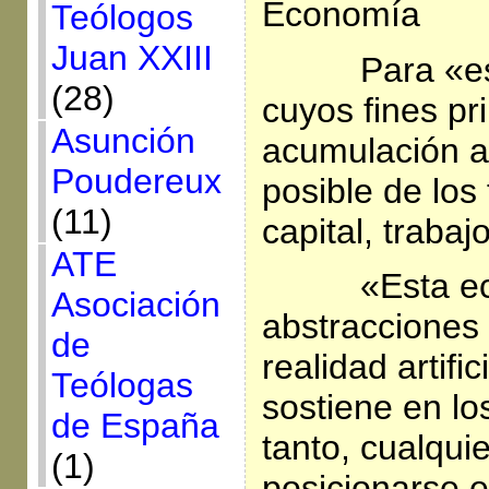
Economía
Teólogos
Juan XXIII
Para «e
(28)
cuyos fines pr
Asunción
acumulación a
Poudereux
posible de los
(11)
capital, trabaj
ATE
«Esta e
Asociación
abstracciones
de
realidad artifi
Teólogas
sostiene en lo
de España
tanto, cualquie
(1)
posicionarse e