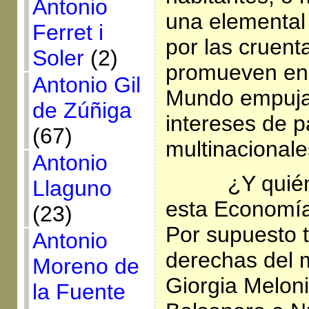
Antonio
una elemental
Ferret i
por las cruent
Soler
(2)
promueven en 
Antonio Gil
Mundo empuja
de Zúñiga
intereses de p
(67)
multinacionale
Antonio
¿Y quién
Llaguno
esta Economía
(23)
Por supuesto t
Antonio
derechas del 
Moreno de
Giorgia Melon
la Fuente