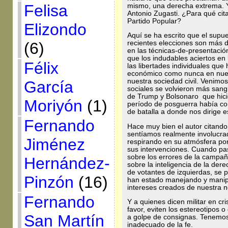
Felisa
mismo, una derecha extrema. Y 
Antonio Zugasti. ¿Para qué cit
Partido Popular?
Elizondo
Aquí se ha escrito que el supue
(6)
recientes elecciones son más d
en las técnicas-de-presentació
que los indudables aciertos en 
Félix
las libertades individuales que 
económico como nunca en nues
nuestra sociedad civil. Venimo
García
sociales se volvieron más sang
de Trump y Bolsonaro que hicie
Moriyón
(1)
período de posguerra había co
de batalla a donde nos dirige e
Fernando
Hace muy bien el autor citand
sentíamos realmente involucra
Jiménez
respirando en su atmósfera p
sus intervenciones. Cuando pa
sobre los errores de la campañ
Hernández-
sobre la inteligencia de la der
de votantes de izquierdas, se 
Pinzón
(16)
han estado manejando y manipu
intereses creados de nuestra n
Fernando
Y a quienes dicen militar en cr
favor, eviten los estereotipos
San Martín
a golpe de consignas. Tenemos
inadecuado de la fe.