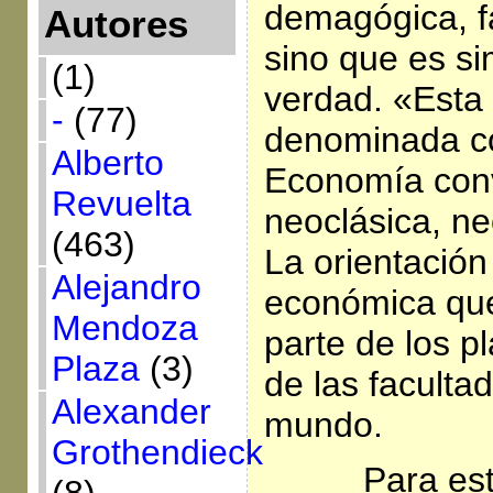
demagógica, f
Autores
sino que es si
(1)
verdad. «Esta
-
(77)
denominada 
Alberto
Economía conv
Revuelta
neoclásica, neo
(463)
La orientación
Alejandro
económica qu
Mendoza
parte de los p
Plaza
(3)
de las facult
Alexander
mundo.
Grothendieck
Para es