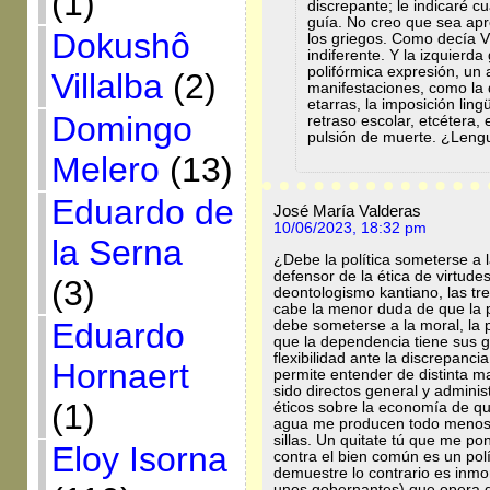
(1)
discrepante; le indicaré cu
guía. No creo que sea apr
Dokushô
los griegos. Como decía V
indiferente. Y la izquier
polifórmica expresión, un 
Villalba
(2)
manifestaciones, como la 
etarras, la imposición ling
Domingo
retraso escolar, etcétera, 
pulsión de muerte. ¿Leng
Melero
(13)
Eduardo de
José María Valderas
10/06/2023, 18:32 pm
la Serna
¿Debe la política someterse a la
defensor de la ética de virtudes,
(3)
deontologismo kantiano, las tr
cabe la menor duda de que la p
Eduardo
debe someterse a la moral, la p
que la dependencia tiene sus g
flexibilidad ante la discrepanci
Hornaert
permite entender de distinta ma
sido directos general y adminis
(1)
éticos sobre la economía de qu
agua me producen todo menos r
sillas. Un quitate tú que me po
Eloy Isorna
contra el bien común es un pol
demuestre lo contrario es inmor
unos gobernantes) que opera di