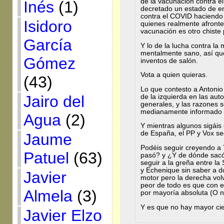
de la vacunación contra e
Inés
(1)
decretado un estado de em
contra el COVID haciend
Isidoro
quienes realmente afronte
vacunación es otro chiste
García
Y lo de la lucha contra la
mentalmente sano, así qu
Gómez
inventos de salón.
Vota a quien quieras.
(43)
Lo que contesto a Antonio 
Jairo del
de la izquierda en las aut
generales, y las razones 
medianamente informado 
Agua
(2)
Y mientras algunos sigáis
de España, el PP y Vox se
Jaume
Podéis seguir creyendo 
Patuel
(63)
pasó? y ¿Y de dónde sacó
seguir a la greña entre la 
y Echenique sin saber a d
Javier
motor pero la derecha vol
peor de todo es que con e
Almela
(3)
por mayoría absoluta (O n
Y es que no hay mayor cie
Javier Elzo