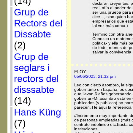
(14)
declaran creyentes, 
real, afín al poder de
Grup de
ser una prueba para n
dice…, sino quien hac
Rectors del
empresarios que está
tal vez más cerca.)
Dissabte
Termino con otra ané
Conozco un matrimoni
(2)
política- y ella más 
de todo, menos de pol
salvar la convivenci
Grup de
seglars i
ELOY
rectors del
05/06/2023, 21:32 pm
Leo con cierto asombro, la sigui
disssabte
gobernante en España; es deci
que llevan 6 años gobernando y
(14)
gobernar»Mi asombro está en q
publicados (y públicos) no par
parecen. He aquí la referencia
Hans Küng
//Incremento muy importante de
(7)
de personas empleadas (más d
contrato indefinido etc.Basta co
instituciones.