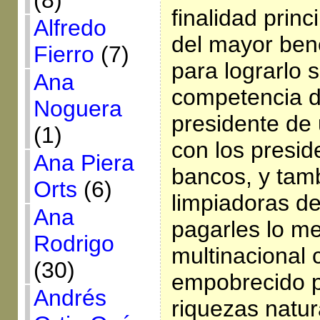
(8)
finalidad princ
Alfredo
del mayor ben
Fierro
(7)
para lograrlo 
Ana
competencia d
Noguera
presidente de
(1)
con los presid
Ana Piera
bancos, y tam
Orts
(6)
limpiadoras de
Ana
pagarles lo m
Rodrigo
multinacional 
(30)
empobrecido p
Andrés
riquezas natur