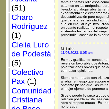
tanto en temas religiosos como
(51)
estamos en las antípodas, per
llevado a dialogar abiertamente
experimenta? Se experimenta e
Charo
desestabilización para seguir 
que generar sensibilidad aunque 
Rodríguez
cual en ella, al ir ya involucra
en cuanto realidad, el respeto
sostendrá las reglas del juego
(1)
prescindir…cosas de la exper
Clelia Luro
M. Luisa
de Podestá
11/06/2023, 8:05 am
Es muy gratificante conocer a
(5)
reversión favorable que Antoni
polarizaciones obvias que se d
Colectivo
contrastar opiniones.
Siempre he notado con tristeza
Pax
(1)
a rehuir el riesgo que supone 
obstante pienso que asumir est
Comunidad
el mejor ejemplo de ponerse
Si esto puede llevarse a cabo
Cristiana
relación posible existe ese car
abre al respeto mutuo. Es una 
de Base
no forzada.