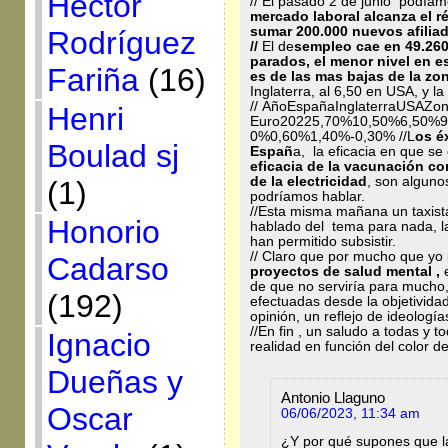
Héctor
// El pasado 2 de junio podíamo
mercado laboral alcanza el r
sumar 200.000 nuevos afilia
Rodríguez
//
El de
sempleo cae en 49.26
parados, el menor nivel en e
Fariña
(16)
es de las mas bajas de la zo
Inglaterra, al 6,50 en USA, y l
// AñoEspañaInglaterraUSAZo
Henri
Euro20225,70%10,50%6,50%9
0%0,60%1,40%‑0,30% //L
os é
Boulad sj
Españ
a, la eficacia en que se
eficacia de la vacunación co
de la electricidad
, son alguno
(1)
podríamos hablar.
//Esta misma mañana un taxis
Honorio
hablado del tema para nada, la
han permitido subsistir.
// Claro que por mucho que yo 
Cadarso
proyectos de salud mental ,
e
de que no serviría para mucho
(192)
efectuadas desde la objetividad
opinión, un reflejo de ideologí
//En fin , un saludo a todas y 
Ignacio
realidad en función del color d
Dueñas y
Antonio Llaguno
Oscar
06/06/2023, 11:34 am
¿Y por qué supones que la