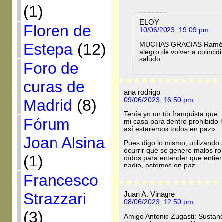
(1)
ELOY
Floren de
10/06/2023, 19:09 pm
Estepa
(12)
MUCHAS GRACIAS Ramón p
alegro de volver a coincid
saludo.
Foro de
curas de
ana rodrigo
Madrid
(8)
09/06/2023, 16:50 pm
Tenía yo un tío franquista que,
Fórum
mi casa para dentro prohibido ha
así estaremos todos en paz».
Joan Alsina
Pues digo lo mismo, utilizando 
ocurrir que se genere malos ro
(1)
oídos para entender que entiend
nadie, estemos en paz.
Francesco
Juan A. Vinagre
Strazzari
08/06/2023, 12:50 pm
(3)
Amigo Antonio Zugasti: Sustan