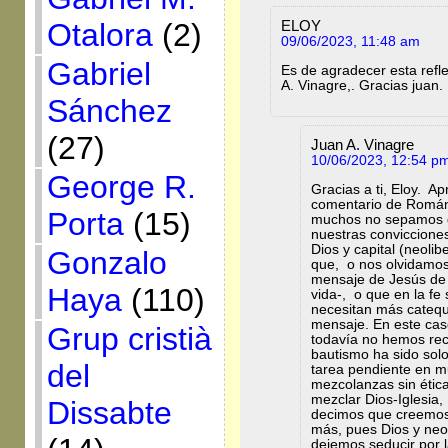
Otalora
(2)
ELOY
09/06/2023, 11:48 am
Gabriel
Es de agradecer esta refl
A. Vinagre,. Gracias juan.
Sánchez
(27)
Juan A. Vinagre
10/06/2023, 12:54 p
George R.
Gracias a ti, Eloy. 
comentario de Román 
Porta
(15)
muchos no sepamos dis
nuestras convicciones
Dios y capital (neolib
Gonzalo
que, o nos olvidamos 
mensaje de Jesús de 
Haya
(110)
vida-, o que en la f
necesitan más cateq
mensaje. En este cas
Grup cristià
todavía no hemos reci
bautismo ha sido sol
del
tarea pendiente en m
mezcolanzas sin ética,
mezclar Dios-Iglesia,
Dissabte
decimos que creemos
más, pues Dios y neo
dejemos seducir por l