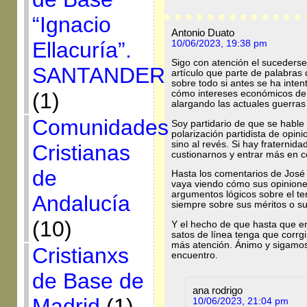
“Ignacio
Antonio Duato
Ellacuría”.
10/06/2023, 19:38 pm
Sigo con atención el sucederse
SANTANDER
artículo que parte de palabras
sobre todo si antes se ha inte
(1)
cómo intereses económicos de
alargando las actuales guerras
Comunidades
Soy partidario de que se hable d
polarización partidista de opin
sino al revés. Si hay fraternid
Cristianas
custionarnos y entrar más en c
de
Hasta los comentarios de José
vaya viendo cómo sus opinione
argumentos lógicos sobre el t
Andalucía
siempre sobre sus méritos o su 
(10)
Y el hecho de que hasta que e
satos de línea tenga que corrg
más atención. Ánimo y sigamos
Cristianxs
encuentro.
de Base de
ana rodrigo
Madrid
(1)
10/06/2023, 21:04 pm