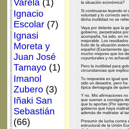
Varela
(1)
la situación económica?
Ignacio
Si continuaras leyendo el 
voluntad y lo correcto se
dicha inutilidad no se refi
Escolar
(7)
Vaya por delante que la g
gobierno, perpetrados por
Ignasi
acompaña, ha sido, en mi
mejorable. Los resultado
Moreta y
fruto de la situación exte
español (Exactamente igua
mucho mejores que los de
Juan José
coyunturales y no achaca
Tamayo
(1)
Pero la inutilidad para go
circunstancias que explico
Imanol
Tu respuesta es igual que 
sido un desastre, pero ha
Zubero
(3)
típica demagogia de quien 
Y no. Mis afirmaciones no 
Iñaki San
que suenan a consigna de 
que tu aportas (Por ejempl
Sebastián
gobierno que haya maltrat
además de maltratar al ta
(66)
Presumir de lucha contra 
estructural de la Unión Eu