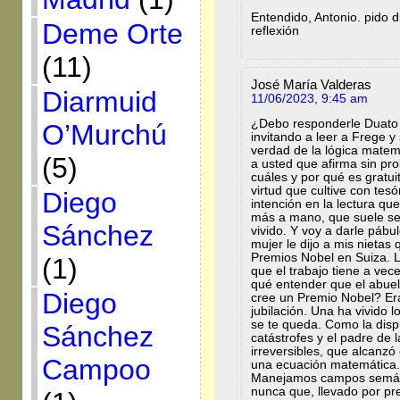
Entendido, Antonio. pido d
Deme Orte
reflexión
(11)
José María Valderas
Diarmuid
11/06/2023, 9:45 am
¿Debo responderle Duato
O’Murchú
invitando a leer a Frege y
verdad de la lógica mate
(5)
a usted que afirma sin pro
cuáles y por qué es gratui
virtud que cultive con te
Diego
intención en la lectura que
más a mano, que suele ser
Sánchez
vivido. Y voy a darle pábul
mujer le dijo a mis nieta
Premios Nobel en Suiza. L
(1)
que el trabajo tiene a v
qué entender que el abue
Diego
cree un Premio Nobel? Era
jubilación. Una ha vivido lo
se te queda. Como la dispu
Sánchez
catástrofes y el padre de
irreversibles, que alcanzó
Campoo
una ecuación matemática. 
Manejamos campos semánti
nunca que, llevado por prej