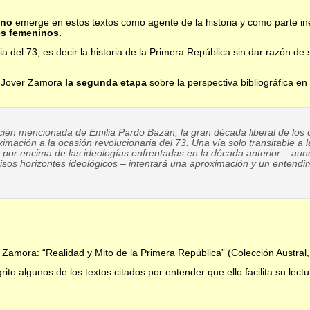
ano
emerge en estos textos como agente de la historia y como parte in
es femeninos.
ia del 73, es decir la historia de la Primera República sin dar razón de
a Jover Zamora
la segunda etapa
sobre la perspectiva bibliográfica en
cién mencionada de Emilia Pardo Bazán, la gran década liberal de los 
ximación a la ocasión revolucionaria del 73. Una vía solo transitable a 
ndo por encima de las ideologías enfrentadas en la década anterior – au
isos horizontes ideológicos – intentará una aproximación y un entend
 Zamora: “Realidad y Mito de la Primera República” (Colección Austral
to algunos de los textos citados por entender que ello facilita su lect