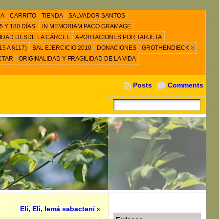
RA
CARRITO
TIENDA
SALVADOR SANTOS
 Y 180 DÍAS.
IN MEMORIAM PACO GRAMAGE
IDAD DESDE LA CÁRCEL
APORTACIONES POR TARJETA
5 A §117)
BAL EJERCICIO 2010
DONACIONES
GROTHENDIECK
CTAR
ORIGINALIDAD Y FRAGILIDAD DE LA VIDA
Posts
Comments
Eli, Eli, lemá sabactaní
»