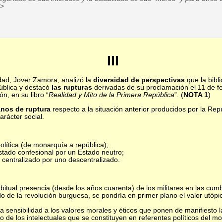
>>
III
idad, Jover Zamora, analizó la
diversidad de perspectivas
que la bibl
ública y destacó
las rupturas
derivadas de su proclamación el 11 de fe
ón, en su libro “
Realidad y Mito de la Primera República
”. (
NOTA 1
)
anos de ruptura
respecto a la situación anterior producidos por la Repú
arácter social.
olítica (de monarquía a república);
Estado confesional por un Estado neutro;
 centralizado por uno descentralizado.
abitual presencia (desde los años cuarenta) de los militares en las cumb
do de la revolución burguesa, se pondría en primer plano el valor utóp
a sensibilidad a los valores morales y éticos que ponen de manifiesto 
 de los intelectuales que se constituyen en referentes políticos del m