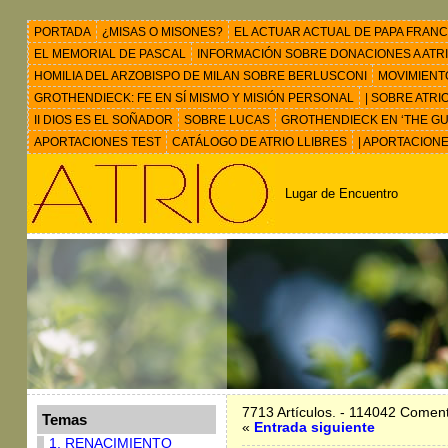
PORTADA
¿MISAS O MISONES?
EL ACTUAR ACTUAL DE PAPA FRANC
EL MEMORIAL DE PASCAL
INFORMACIÓN SOBRE DONACIONES A ATRIO 
HOMILIA DEL ARZOBISPO DE MILAN SOBRE BERLUSCONI
MOVIMIENT
GROTHENDIECK: FE EN SÍ MISMO Y MISIÓN PERSONAL
| SOBRE ATRI
II DIOS ES EL SOÑADOR
SOBRE LUCAS
GROTHENDIECK EN ‘THE GU
APORTACIONES TEST
CATÁLOGO DE ATRIO LLIBRES
| APORTACION
Lugar de Encuentro
7713 Artículos. - 114042 Coment
Temas
«
Entrada siguiente
1. RENACIMIENTO