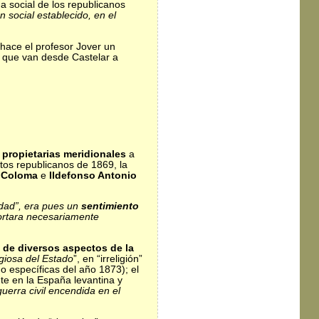
ma social de los republicanos
 social establecido, en el
 hace el profesor Jover un
s que van desde Castelar a
 propietarias meridionales
a
tos republicanos de 1869, la
 Coloma
e
Ildefonso Antonio
lidad”, era pues un
sentimiento
portara necesariamente
 de diversos aspectos de la
igiosa del Estado
”, en “irreligión”
no específicas del año 1873); el
nte en la España levantina y
uerra civil encendida en el