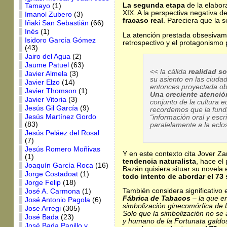
La segunda etapa
de la elabor
Tamayo
(1)
XIX. A la perspectiva negativa d
Imanol Zubero
(3)
fracaso real
. Pareciera que la 
Iñaki San Sebastián
(66)
Inés
(1)
La atención prestada obsesivame
Isidoro García Gómez
retrospectivo y el protagonismo 
(43)
Jairo del Agua
(2)
Jaume Patuel
(63)
<<
la cálida
realidad so
Javier Almela
(3)
su asiento en las ciuda
Javier Elzo
(14)
entonces proyectada obs
Javier Thomson
(1)
Una creciente atenció
Javier Vitoria
(3)
conjunto de la cultura e
Jesús Gil García
(9)
recordemos que la fund
Jesús Martínez Gordo
“información oral y escr
(83)
paralelamente a la eclo
Jesús Peláez del Rosal
(7)
Jesús Romero Moñivas
Y en este contexto cita Jover Za
(1)
tendencia naturalista
, hace el
Joaquín García Roca
(16)
Bazán quisiera situar su novela e
Jorge Costadoat
(1)
todo intento de abordar el 73
Jorge Felip
(18)
También considera significativo 
José A. Carmona
(1)
Fábrica de Tabacos
– la que e
José Antonio Pagola
(6)
simbolización ginecomórfica de la
Jose Arregi
(305)
Solo que la simbolización no se 
José Bada
(23)
y humano de la Fortunata galdos
José Bada Panillo y