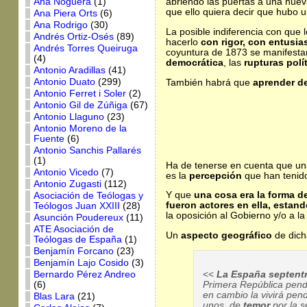
Ana Noguera
(1)
abriendo las puertas a una nueva 
que ello quiera decir que hubo u
Ana Piera Orts
(6)
Ana Rodrigo
(30)
La posible indiferencia con que
Andrés Ortiz-Osés
(89)
hacerlo
con rigor, con entusi
Andrés Torres Queiruga
coyuntura de 1873 se manifestaro
(4)
democrática
, las
rupturas polí
Antonio Aradillas
(41)
Antonio Duato
(299)
También habrá que
aprender de
Antonio Ferret i Soler
(2)
Antonio Gil de Zúñiga
(67)
Antonio Llaguno
(23)
Antonio Moreno de la
Fuente
(6)
Antonio Sanchis Pallarés
(1)
Ha de tenerse en cuenta que un
Antonio Vicedo
(7)
es la
percepción
que han tenido
Antonio Zugasti
(112)
Y que
una cosa era la forma d
Asociación de Teólogas y
fueron actores en ella, estand
Teólogos Juan XXIII
(28)
la oposición al Gobierno y/o a l
Asunción Poudereux
(11)
ATE Asociación de
Un
aspecto geográfico
de dic
Teólogas de España
(1)
Benjamín Forcano
(23)
Benjamín Lajo Cosido
(3)
<<
La España septentr
Bernardo Pérez Andreo
Primera República pendi
(6)
en cambio la vivirá pen
Blas Lara
(21)
unos, de
temor
por la 