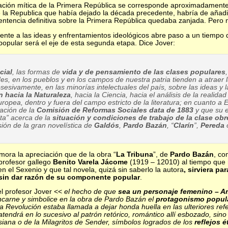
ación mítica de la Primera República se corresponde aproximadamente 
e la Republica que había dejado la década precedente, habría de añadi
sentencia definitiva sobre la Primera República quedaba zanjada. Pero n
nte a las ideas y enfrentamientos ideológicos abre paso a un tiempo d
popular será el eje de esta segunda etapa. Dice Jover:
cial
, las formas de
vida y de pensamiento de las clases populares
des, en los pueblos y en los campos de nuestra patria tienden a atraer 
esivamente, en las minorías intelectuales del país, sobre las ideas y l
n hacia la Naturaleza
, hacia la Ciencia, hacia el análisis de la realidad
uropea, dentro y fuera del campo estricto de la literatura; en cuanto a 
ación de la
Comisión de Reformas Sociales data de 1883
y que su e
ita” acerca de la
situación y condiciones de trabajo de la clase obr
sión de la gran novelística de
Galdós
,
Pardo Bazán
, “
Clarín
”,
Pereda
mora la apreciación que de la obra “
La Tribuna
”, de
Pardo Bazán
, co
 profesor gallego
Benito Varela Jácome
(1919 – 12010) al tiempo que 
n el Sexenio y que tal novela, quizá sin saberlo la autora
, sirviera par
 sin dar razón de su componente popular
.
el profesor Jover <<
el hecho de que
sea un personaje femenino
– A
ncarne y simbolice en la obra de Pardo Bazán el
protagonismo popula
 Revolución estaba llamada a dejar honda huella en las ulteriores refer
atendrá en lo sucesivo al patrón retórico, romántico allí esbozado, sino
iana o de la Milagritos de Sender, símbolos logrados de los
reflejos é