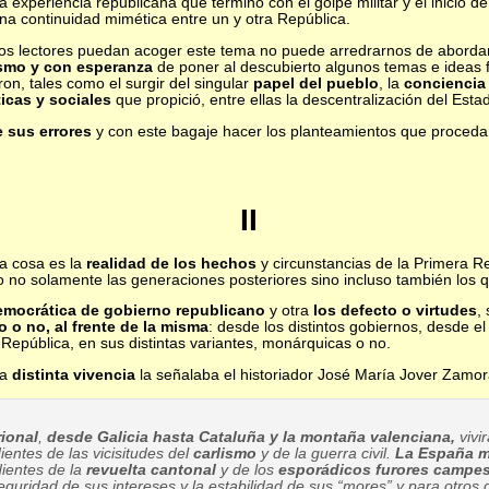
experiencia republicana que terminó con el golpe militar y el inicio de 
na continuidad mimética entre un y otra República.
 los lectores puedan acoger este tema no puede arredrarnos de abordar
asmo y con esperanza
de poner al descubierto algunos temas e ideas
n, tales como el surgir del singular
papel del pueblo
, la
conciencia
ticas y sociales
que propició, entre ellas la descentralización del Estad
 sus errores
y con este bagaje hacer los planteamientos que procedan
II
a cosa es la
realidad de los hechos
y circunstancias de la Primera Re
 no solamente las generaciones posteriores sino incluso también los q
emocrática de gobierno republicano
y otra
los defecto o virtudes
,
o o no, al frente de la misma
: desde los distintos gobiernos, desde 
a República, en sus distintas variantes, monárquicas o no.
ha
distinta vivencia
la señalaba el historiador José María Jover Zamor
ional
,
desde Galicia hasta Cataluña y la montaña valenciana,
vivir
entes de las vicisitudes del
carlismo
y de la guerra civil.
La España me
dientes de la
revuelta cantonal
y de los
esporádicos furores campe
seguridad de sus intereses y la estabilidad de sus “mores” y para otros