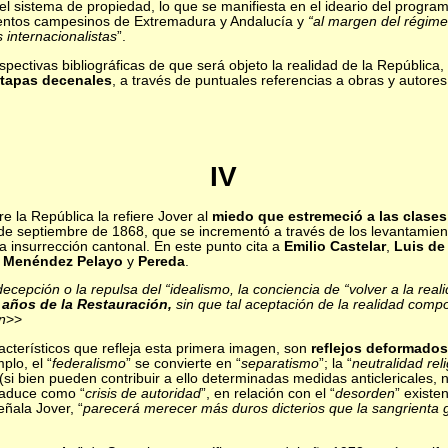
del sistema de propiedad, lo que se manifiesta en el ideario del progra
ientos campesinos de Extremadura y Andalucía y
“al margen del régimen
 internacionalistas
”.
spectivas bibliográficas de que será objeto la realidad de la República,
etapas decenales
, a través de puntuales referencias a obras y autore
IV
re la República la refiere Jover al
miedo que estremeció a las clases
n de septiembre de 1868, que se incrementó a través de los levantamien
a insurrección cantonal. En este punto cita a
Emilio Castelar
,
Luis de
,
Menéndez Pelayo
y
Pereda
.
decepción o la repulsa del “idealismo, la conciencia de “volver a la rea
 años de la Restauración,
sin que tal aceptación de la realidad com
n
>>
acterísticos que refleja esta primera imagen, son
reflejos deformados
plo, el “
federalismo
” se convierte en “
separatismo
”; la “
neutralidad rel
 (si bien pueden contribuir a ello determinadas medidas anticlericales, 
raduce como “
crisis de autoridad
”, en relación con el “
desorden
” existe
señala Jover, “
parecerá merecer más duros dicterios que la sangrienta g