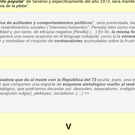
ento popular
” de Sexenio y específicamente del año 1973, será manife
nía de la plebe
”.
ica de actitudes y comportamientos políticos
”, será presentada, b
resentimientos sociales (“intereses bastardos”: Pereda) bien como ma
lidad y, por tanto, de eficacia negativa (Revilla)
(…)
En fin,
la misma f
 ganará una nueva acepción en el lenguaje coloquial, como si la
venera
r y simbolizar el conjunto de
contravalores
acumulados sobre la frustr
vadora que da al traste con la República del 73
acuña, pues, una i
cir que componen una especie de
esquema aretalógico vuelto al rev
etalógico, que podríamos decantar así: desorden, separatismo, irreligión
acepción vulgar), plebeyez, socialismo. (…)
>>
V