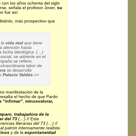
con los años ochenta del siglo
rse, señala el profesor Jover,
su
o fue así.
istinto, más prospectivo que
, la
vida real
que tiene
la atención hasta
a lucha ideológica. (…)
 social, se advierte en el
España se refiere,
xtraordinaria labor de
era
se desarrolla
o
Palacio Valdés
.>>
mo manifestación de la
resalta el hecho de que Pardo
a “infirmar”
,
minusvalorar,
mparo, trabajadora de la
r del 73
(…) // Esta
encias literarias del 73 (…) //
 al patrón intensamente realista
ticos
y de la
espontaneidad