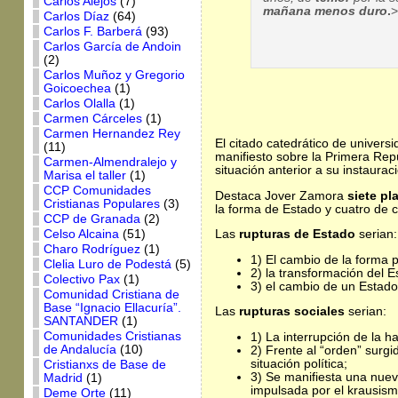
Carlos Alejos
(7)
mañana menos duro
.
Carlos Díaz
(64)
Carlos F. Barberá
(93)
Carlos García de Andoin
(2)
Carlos Muñoz y Gregorio
Goicoechea
(1)
Carlos Olalla
(1)
Carmen Cárceles
(1)
Carmen Hernandez Rey
El citado catedrático de univers
(11)
manifiesto sobre la Primera Rep
Carmen-Almendralejo y
situación anterior a su instauraci
Marisa el taller
(1)
CCP Comunidades
Destaca Jover Zamora
siete pl
Cristianas Populares
(3)
la forma de Estado y cuatro de c
CCP de Granada
(2)
Celso Alcaina
(51)
Las
rupturas de Estado
serian:
Charo Rodríguez
(1)
1) El cambio de la forma p
Clelia Luro de Podestá
(5)
2) la transformación del 
Colectivo Pax
(1)
3) el cambio de un Estado
Comunidad Cristiana de
Base “Ignacio Ellacuría”.
Las
rupturas sociales
serian:
SANTANDER
(1)
Comunidades Cristianas
1) La interrupción de la h
de Andalucía
(10)
2) Frente al “orden” surgi
situación política;
Cristianxs de Base de
3) Se manifiesta una nuev
Madrid
(1)
impulsada por el krausismo
Deme Orte
(11)