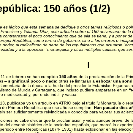
epública: 150 años (1/2)
 es légico que esta semana se dedique s otros temas religiosos o polí
 Francisco y Yolanda Díaz, este artículo sobre el 150 aniversario de l
 a contrarrestar el poco conocimiento que de ella se tiene, y a poner d
propia República, como forma de gobierno, sino a los errores o incap
 poder, al radicalismo de parte de los republicanos que actuaron “doct
realidad y a la oposición ´monárquica y otras múltiples causas, que ser
I
 11 de febrero se han cumplido
150 años
de la proclamación de la Pri
as –
significará poco o nada;
otras se limitarán a
esbozar una sonri
amentaria de la época o la huida del presidente Estanislao Figueras a 
nalismo de Murcia y Cartagena, que incluso pudiera ampararse en un
“
e mediocridad y, por ende inútil, y vacua.
13, publicaba yo un artículo en ATRIO bajo el título “¿Monarquía o repú
ón de Primera República que ese año se cumplían.
Han pasado diez 
n ser suficientemente reivindicada y conocida para valorar sus aciert
ciones no cabe olvidar que la proclamación y vida, aunque breve, de l
fruto del devenir histórico de la sociedad española, que marcó la experi
 periodo entre Repúblicas (1874- 1931) hasta eclosionar en las elecci