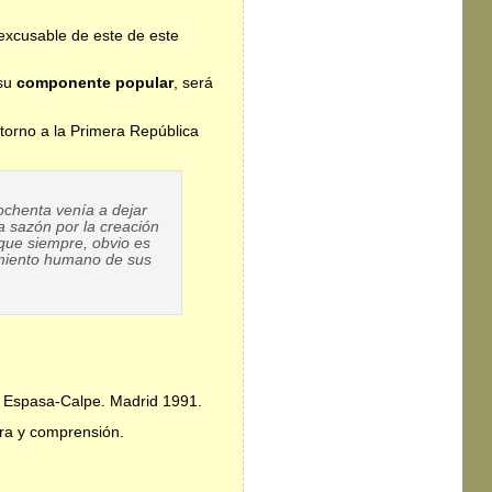
excusable de este de este
 su
componente popular
, será
 torno a la Primera República
ochenta venía a dejar
la sazón por la creación
nque siempre, obvio es
imiento humano de sus
, Espasa-Calpe. Madrid 1991.
ura y comprensión.