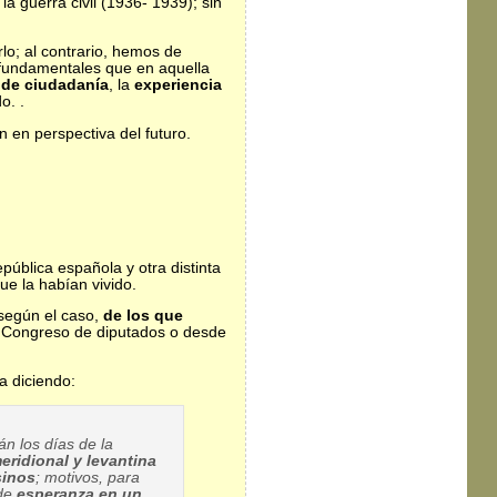
la guerra civil (1936- 1939); sin
lo; al contrario, hemos de
 fundamentales que en aquella
 de ciudadanía
, la
experiencia
o. .
 en perspectiva del futuro.
pública española y otra distinta
ue la habían vivido.
 según el caso,
de los que
el Congreso de diputados o desde
a diciendo:
án los días de la
ridional y levantina
sinos
; motivos, para
 de
esperanza en un