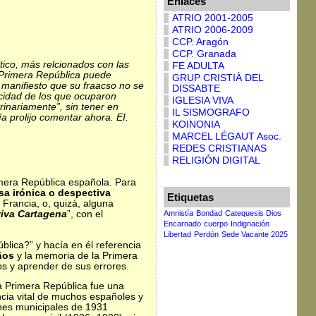
Enlaces
ATRIO 2001-2005
ATRIO 2006-2009
CCP. Aragón
CCP. Granada
tico, más relcionados con las
FE ADULTA
a Primera República puede
GRUP CRISTIÀ DEL
e manifiesto que su fraacso no se
DISSABTE
acidad de los que ocuparon
IGLESIA VIVA
rinariamente”, sin tener en
IL SISMOGRAFO
ía prolijo comentar ahora. EI.
KOINONIA
MARCEL LÉGAUT Asoc.
REDES CRISTIANAS
RELIGIÓN DIGITAL
mera República española. Para
sa irónica o despectiva
Etiquetas
Francia, o, quizá, alguna
Amnistía
Bondad
Catequesis Dios
viva Cartagena
”, con el
Encarnado
cuerpo
Indignación
Libertad
Perdón
Sede Vacante 2025
blica?” y hacía en él referencia
años
y la memoria de la Primera
os y aprender de sus errores.
a Primera República fue una
encia vital de muchos españoles y
ones municipales de 1931