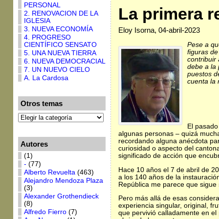
PERSONAL
La primera r
2. RENOVACION DE LA
IGLESIA
3. NUEVA ECONOMÍA
Eloy Isorna, 04-abril-2023
4. PROGRESO
Pese a que
CIENTÍFICO SENSATO
figuras de
5. UNA NUEVA TIERRA
contribuir
6. NUEVA DEMOCRACIAL
debe a la 
7. UN NUEVO CIELO
puestos de
A. La Cardosa
cuenta la 
Otros temas
El pasado
algunas personas – quizá much
recordando alguna anécdota parl
Autores
curiosidad o aspecto del canto
(1)
significado de acción que encubr
-
(77)
Hace 10 años el 7 de abril de 20
Alberto Revuelta
(463)
a los 140 años de la instauraci
Alejandro Mendoza Plaza
República me parece que sigue si
(3)
Alexander Grothendieck
Pero más allá de esas considera
(8)
experiencia singular, original, 
Alfredo Fierro
(7)
que pervivió calladamente en el