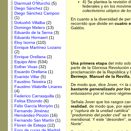
4) Se plantea la revisión 
Diarmuid O’Murchú
(5)
federales y en los movim
Diego Sánchez
(1)
colectivismo utópico de los
Diego Sánchez Campoo
(1)
En cuanto a la diversidad de per
Dokushô Villalba
(2)
recorrido que divide en
cuatro 
Domingo Melero
(13)
Galdós.
Eduardo de la Serna
(3)
Eduardo Hornaert
(1)
Eloy Isorna
(110)
Enrique Martínez Lozano
(2)
Enrique Orellana
(2)
Equipo Atrio
(534)
Una primera etapa
del mito sob
Esther Vivas
(32)
partir de la Gloriosa Revolució
Esuardo Orellana
(1)
proclamación de la República y l
Bermejo
,
Manuel de la Revilla
Evaristo Villar
(5)
Faustino Teixeira
(1)
De modo que, dice Jover,
<< la 
Faustino Vilabrille Linares
bastante generalizado por los
(4)
entusiasmo por el nuevo régime
Federico Carrasquilla
(1)
Felisa Elizondo
(6)
Señala Jover que los rasgos car
Félix García Moriyón
(1)
realidad
, de modo que, por ejem
y “
ruptura de la unidad católica
”
Fernando Jiménez
“
predominio del poder civil
” se t
Hernández-Pinzón
(16)
meridional. Y este “
desorden
”, 
Fernando San Martín
(1)
Norte
”.
Floren de Estepa
(12)
Foro de curas de Madrid