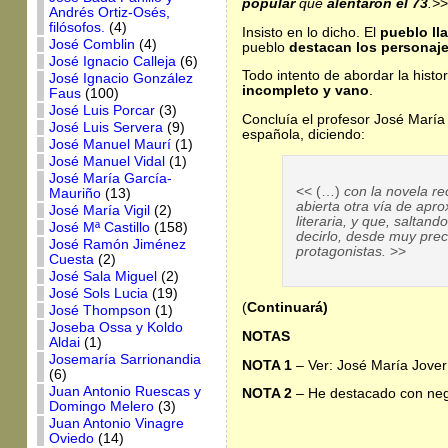
popular
que
alentaron el 73
.>
>
Andrés Ortiz-Osés,
filósofos.
(4)
Insisto en lo dicho. El
pueblo ll
José Comblin
(4)
pueblo
destacan los personaj
José Ignacio Calleja
(6)
Todo intento de abordar la histor
José Ignacio González
incompleto y vano
.
Faus
(100)
José Luis Porcar
(3)
Concluía el profesor José Marí
José Luis Servera
(9)
española, diciendo:
José Manuel Maurí
(1)
José Manuel Vidal
(1)
José María García-
<< (…)
con la novela re
Mauriño
(13)
abierta otra vía de apro
José María Vigil
(2)
literaria, y que, salta
José Mª Castillo
(158)
decirlo, desde muy prec
José Ramón Jiménez
protagonistas.
>>
Cuesta
(2)
José Sala Miguel
(2)
José Sols Lucia
(19)
(
Continuará)
José Thompson
(1)
Joseba Ossa y Koldo
NOTAS
Aldai
(1)
Josemaría Sarrionandia
NOTA 1
– Ver: José María Jover
(6)
Juan Antonio Ruescas y
NOTA 2
– He destacado con negri
Domingo Melero
(3)
Juan Antonio Vinagre
Oviedo
(14)