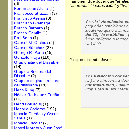
También, dice Jover que “
el ali
(8)
“
anarquía”
, “
ineducación
” y “
tira
Fórum Joan Alsina
(1)
Francesco Strazzari
(3)
Francisco Asensi
(9)
Y
<< la “
vinculación ét
Francisco Gramage
(1)
pequeñas ambiciones o 
Franco Barbero
(1)
idealismo ajeno a la rea
Franco Gentile
(1)
del 73, “la república
”,
Frei Betto
(1)
fuera obligada a recoge
Gabriel M. Otalora
(2)
(…) // >>
Gabriel Sánchez
(27)
George R. Porta
(15)
Gonzalo Haya
(110)
Y sigue diciendo Jover:
Grup cristià del Dissabte
(14)
Grup de Rectors del
Dissabte
(2)
<<
La reacción conser
(…) me atrevería a de
Grup de seglars i rectors
contravirtudes
, antiar
del disssabte
(14)
utopía (en su apuntada 
Hans Küng
(7)
Héctor Rodríguez Fariña
(16)
Henri Boulad sj
(1)
Honorio Cadarso
(192)
Ignacio Dueñas y Oscar
Varela
(1)
Ignacio Escolar
(7)
Ignasi Moreta y Juan José