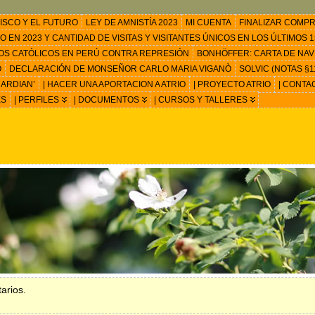
ISCO Y EL FUTURO
LEY DE AMNISTÍA 2023
MI CUENTA
FINALIZAR COMP
EN 2023 Y CANTIDAD DE VISITAS Y VISITANTES ÚNICOS EN LOS ÚLTIMOS 15
OS CATÓLICOS EN PERÚ CONTRA REPRESIÓN
BONHÖFFER: CARTA DE NAV
O
DECLARACIÓN DE MONSEÑOR CARLO MARIA VIGANÒ
SOLVIC (NOTAS §11
ARDIAN’
| HACER UNA APORTACION A ATRIO
| PROYECTO ATRIO
| CONTA
ES
| PERFILES
| DOCUMENTOS
| CURSOS Y TALLERES
arios.