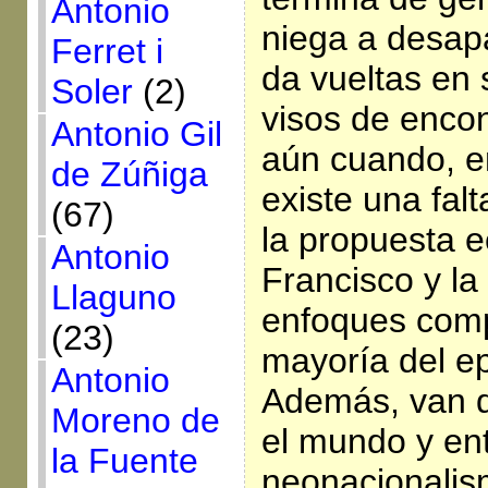
Antonio
niega a desapa
Ferret i
da vueltas en s
Soler
(2)
visos de encon
Antonio Gil
aún cuando, en
de Zúñiga
existe una falt
(67)
la propuesta e
Antonio
Francisco y la 
Llaguno
enfoques comp
(23)
mayoría del e
Antonio
Además, van d
Moreno de
el mundo y en
la Fuente
neonacionalis