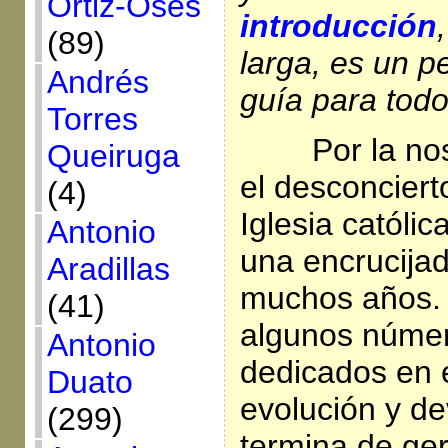
Ortiz-Osés
introducción
(89)
larga, es un p
Andrés
guía para tod
Torres
Por la no
Queiruga
el desconcierto
(4)
Iglesia católi
Antonio
una encrucija
Aradillas
muchos años. 
(41)
algunos númer
Antonio
dedicados en 
Duato
evolución y de
(299)
termina de ger