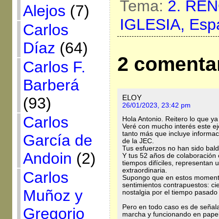
Tema:
2. RE
Alejos
(7)
IGLESIA,
Esp
Carlos
Díaz
(64)
2 comenta
Carlos F.
Barberá
ELOY
(93)
26/01/2023, 23:42 pm
Carlos
Hola Antonio. Reitero lo que ya 
Veré con mucho interés este ej
tanto más que incluye informaci
García de
de la JEC.
Tus esfuerzos no han sido bald
Andoin
(2)
Y tus 52 años de colaboración 
tiempos difíciles, representan
extraordinaria.
Carlos
Supongo que en estos momentos
sentimientos contrapuestos: cie
Muñoz y
nostalgia por el tiempo pasado 
Pero en todo caso es de señalar
Gregorio
marcha y funcionando en papel 