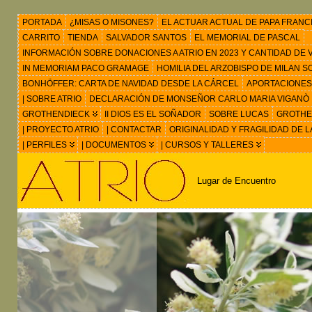
PORTADA
¿MISAS O MISONES?
EL ACTUAR ACTUAL DE PAPA FRANC
CARRITO
TIENDA
SALVADOR SANTOS
EL MEMORIAL DE PASCAL
INFORMACIÓN SOBRE DONACIONES A ATRIO EN 2023 Y CANTIDAD DE VIS
IN MEMORIAM PACO GRAMAGE
HOMILIA DEL ARZOBISPO DE MILAN 
BONHÖFFER: CARTA DE NAVIDAD DESDE LA CÁRCEL
APORTACIONES
| SOBRE ATRIO
DECLARACIÓN DE MONSEÑOR CARLO MARIA VIGANÒ
GROTHENDIECK
II DIOS ES EL SOÑADOR
SOBRE LUCAS
GROTHEN
| PROYECTO ATRIO
| CONTACTAR
ORIGINALIDAD Y FRAGILIDAD DE L
| PERFILES
| DOCUMENTOS
| CURSOS Y TALLERES
Lugar de Encuentro