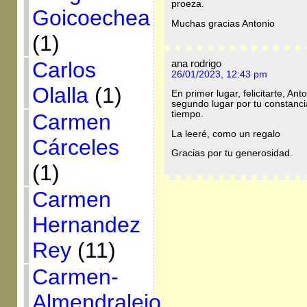
proeza.
Goicoechea
Muchas gracias Antonio
(1)
ana rodrigo
Carlos
26/01/2023, 12:43 pm
Olalla
(1)
En primer lugar, felicitarte, An
segundo lugar por tu constancia
tiempo.
Carmen
La leeré, como un regalo
Cárceles
Gracias por tu generosidad.
(1)
Carmen
Hernandez
Rey
(11)
Carmen-
Almendralejo