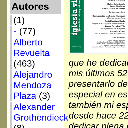
Autores
(1)
-
(77)
Alberto
Revuelta
que he dedica
(463)
mis últimos 52
Alejandro
presentarlo d
Mendoza
especial en es
Plaza
(3)
también mi esp
Alexander
desde hace 22
Grothendieck
dedicar plena 