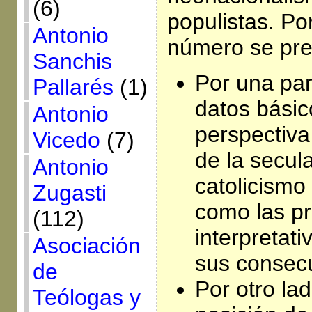
(6)
populistas. Por
Antonio
número se pre
Sanchis
Por una part
Pallarés
(1)
datos básic
Antonio
perspectiva
Vicedo
(7)
de la secula
Antonio
catolicismo
Zugasti
como las pr
(112)
interpretati
Asociación
sus consec
de
Por otro lad
Teólogas y