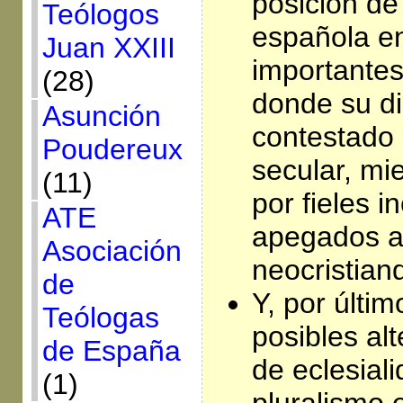
posición de 
Teólogos
española e
Juan XXIII
importantes
(28)
donde su di
Asunción
contestado
Poudereux
secular, mi
(11)
por fieles i
ATE
apegados a
Asociación
neocristian
de
Y, por últi
Teólogas
posibles al
de España
de eclesial
(1)
pluralismo e