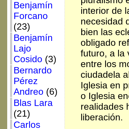
Benjamín
interior de l
Forcano
necesidad 
(23)
bien las ecl
Benjamín
obligado re
Lajo
futuro, a la
Cosido
(3)
entre los m
Bernardo
ciudadela a
Pérez
Iglesia en 
Andreo
(6)
o Iglesia e
Blas Lara
realidades
(21)
liberación.
Carlos