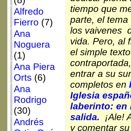
(8)
tiempo que me
Alfredo
parte, el tem
Fierro
(7)
los vaivenes d
Ana
vida. Pero, al 
Noguera
el simple texto
(1)
contraportada,
Ana Piera
entrar a su su
Orts
(6)
completos en
Ana
Iglesia españ
Rodrigo
laberinto: en
(30)
salida.
¡Ale! 
Andrés
y comentar su