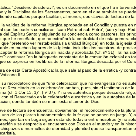
tólica “Desiderio desideravi”, es un documento en el que ha intervenid
no y la Disciplina de los Sacramentos, pero en el que también se pued
endo capitales porque facilitan, al menos, dos claves de lectura de la
r la validez de la reforma litúrgica aprobada en el Concilio y puesta en
l que los padres conciliares, ‘cum Petro et sub Petro’, (con y bajo Ped
a del Espíritu Santo y siguiendo su conciencia como pastores, los princ
o que he reseñado, que no extrañará la centralidad de esta primera cl
que “pretendo ver restablecida (la unidad litúrgica) en toda la iglesia 
able en muchos lugares de la Iglesia, incluidos los nuestros- de procla
eptar la reforma litúrgica allí nacida y aprobada (Cf. nº 31). Tal ha sido
es”: continuar “en la búsqueda constante de la comunión eclesial en to
ue se expresa en los libros de la reforma litúrgica deseada por el Concil
ra de esta Carta Apostólica; la que sale al paso de la errática -y contr
Vaticano II.
 su recordatorio de que “una celebración que no evangeliza no es auté
 el Resucitado en la celebración: ambos, pues, sin el testimonio de l
 (cf. 1 Cor 13, 1)”. (nº 37). Y no es auténtica porque descuida -algo
o con el Resucitado en la celebración eucarística y en la autopista de la
ación, donde también se manifiesta el amor de Dios.
ve de lectura se encuentra, obviamente, el reconocimiento de la plura
 uno de los pilares fundamentales de la fe que se ponen en juego. Y, a
nes, que tan en boga siguen estando todavía entre nosotros (y no solo 
oración y se desprecia el encuentro con Dios en el mundo y en la histor
 chispazos o murmullos de eternidad y plenitud que se transparentan e
caristía.