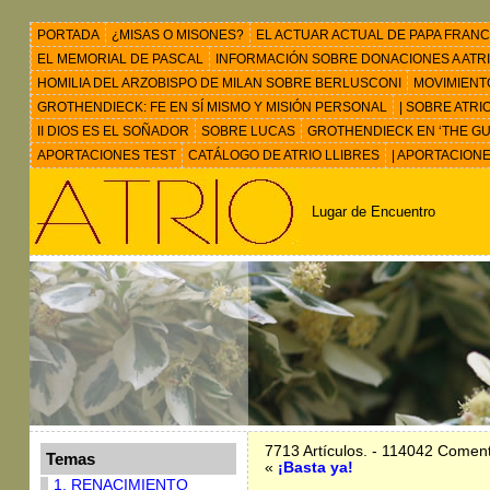
PORTADA
¿MISAS O MISONES?
EL ACTUAR ACTUAL DE PAPA FRANC
EL MEMORIAL DE PASCAL
INFORMACIÓN SOBRE DONACIONES A ATRIO 
HOMILIA DEL ARZOBISPO DE MILAN SOBRE BERLUSCONI
MOVIMIENT
GROTHENDIECK: FE EN SÍ MISMO Y MISIÓN PERSONAL
| SOBRE ATRI
II DIOS ES EL SOÑADOR
SOBRE LUCAS
GROTHENDIECK EN ‘THE GU
APORTACIONES TEST
CATÁLOGO DE ATRIO LLIBRES
| APORTACION
Lugar de Encuentro
7713 Artículos. - 114042 Coment
Temas
«
¡Basta ya!
1. RENACIMIENTO