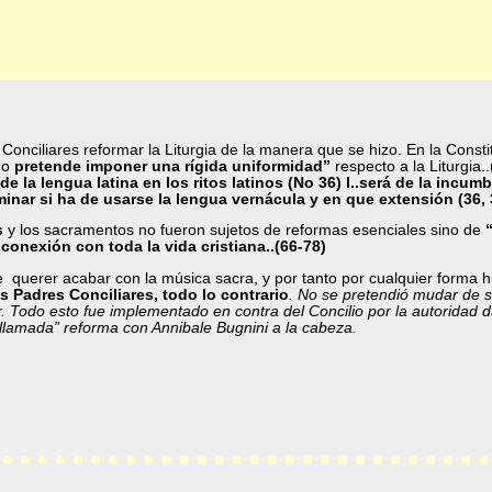
Conciliares reformar la Liturgia de la manera que se hizo. En la Constit
no
pretende imponer una rígida uniformidad”
respecto a la Liturgia
de la lengua latina en los ritos latinos (No 36) l..será de la incu
minar si ha de usarse la lengua vernácula y en que extensión (36, 
s
y los sacramentos no fueron sujetos de reformas esenciales sino de
onexión con toda la vida cristiana..(66-78)
de querer acabar con la música sacra, y por tanto por cualquier forma
s Padres Conciliares, todo lo contrario
. No se pretendió mudar de 
r. Todo esto fue implementado en contra del Concilio por la autoridad d
llamada” reforma con Annibale Bugnini a la cabeza.