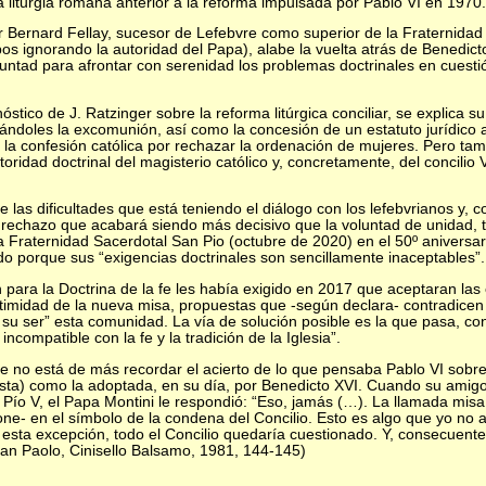
a liturgia romana anterior a la reforma impulsada por Pablo VI en 1970.
Bernard Fellay, sucesor de Lefebvre como superior de la Fraternida
os ignorando la autoridad del Papa), alabe la vuelta atrás de Benedict
tad para afrontar con serenidad los problemas doctrinales en cuestión,
nóstico de J. Ratzinger sobre la reforma litúrgica conciliar, se explica 
ntándoles la excomunión, así como la concesión de un estatuto jurídico a
a confesión católica por rechazar la ordenación de mujeres. Pero tamb
ridad doctrinal del magisterio católico y, concretamente, del concilio 
e las dificultades que está teniendo el diálogo con los lefebvrianos y,
un rechazo que acabará siendo más decisivo que la voluntad de unidad,
la Fraternidad Sacerdotal San Pio (octubre de 2020) en el 50º aniversar
o porque sus “exigencias doctrinales son sencillamente inaceptables”.
 para la Doctrina de la fe les había exigido en 2017 que aceptaran las
gitimidad de la nueva misa, propuestas que -según declara- contradicen
e su ser” esta comunidad. La vía de solución posible es la que pasa, co
incompatible con la fe y la tradición de la Iglesia”.
ue no está de más recordar el acierto de lo que pensaba Pablo VI sobre
sta) como la adoptada, en su día, por Benedicto XVI. Cuando su amig
 Pío V, el Papa Montini le respondió: “Eso, jamás (…). La llamada misa
e- en el símbolo de la condena del Concilio. Esto es algo que yo no 
a esta excepción, todo el Concilio quedaría cuestionado. Y, consecuent
 San Paolo, Cinisello Balsamo, 1981, 144-145)