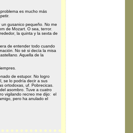
El problema es mucho más
etir.
ir un gusanico pequeño. No me
m de Mozart. O sea, terror.
ededor, la quinta y la sexta de
nera de entender todo cuando
mación. No sé si decía la misa
stellano. Aquella de la
siempres.
enado de estupor. No logro
 se lo podría decir a sus
as ortodoxas, uf. Pobrecicas.
 del asombro. Tuve a cuatro
 vigilando recreo me dijo: el
 amigo, pero ha anulado el