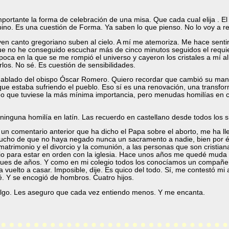
portante la forma de celebración de una misa. Que cada cual elija . 
no. Es una cuestión de Forma. Ya saben lo que pienso. No lo voy a rep
n canto gregoriano suben al cielo. A mí me atemoriza. Me hace sent
ue no he conseguido escuchar más de cinco minutos seguidos el requie
ca en la que se me rompió el universo y cayeron los cristales a mí alr
os. No sé. Es cuestión de sensibilidades.
 hablado del obispo Óscar Romero. Quiero recordar que cambió su ma
que estaba sufriendo el pueblo. Eso sí es una renovación, una transfor
reo que tuviese la más mínima importancia, pero menudas homilías en ca
inguna homilía en latín. Las recuerdo en castellano desde todos los 
 un comentario anterior que ha dicho el Papa sobre el aborto, me ha ll
cho de que no haya negado nunca un sacramento a nadie, bien por él,
matrimonio y el divorcio y la comunión, a las personas que son cristian
io para estar en orden con la iglesia. Hace unos años me quedé muda
pues de años. Y como en mi colegio todos los conocíamos un compañero
vuelto a casar. Imposible, dije. Es quico del todo. Sí, me contestó mi
. Y se encogió de hombros. Cuatro hijos.
algo. Les aseguro que cada vez entiendo menos. Y me encanta.