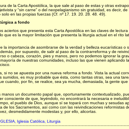
ura de la Carta Apostólica, la que sale al paso de estas y otras extra
etivista y “sin carne” o del neopelagianismo sin gratuidad, es decir, de
olo en las propias fuerzas (Cf. nº 17. 19. 20. 28. 48. 49).
túrgica a fondo
s aciertos que presenta esta Carta Apostólica en las claves de lectura
 que es la mayor limitación que presenta la liturgia actual en el rito lat
re la importancia de asombrarse de la verdad y belleza eucarísticas o
, además, por supuesto, de salir al paso de la contrarreforma y de reivind
so o cabeza, corazón, pies y manos, pero no podemos ignorar la grave c
mayoría de nuestras comunidades, incluso las que vienen aplicando la 
cisco.
a, si no se apuesta por una nueva reforma a fondo. Vista la actual corr
s sumidos, es muy probable que ésta, como tantas otras, sea una tare
que cuando, por fin, se realice, sea ya mucha, demasiada, la gente qu
 sus manos un documento papal que, oportunamente contextualizado, pue
ser consciente de que, leyéndolo, no encontrará la necesaria e ineludibl
iempo, el pueblo de Dios, aunque sí se topará con muchas y sesudas a
lina de los Sacramentos, así como con las reivindicaciones reformistas 
 vez, desmedidamente modestas y, por ello, alicortas.
IGLESIA,
Iglesia Católica,
Liturgia