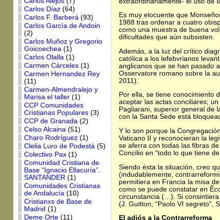
Carlos Alejos
(7)
extraordinariamente- el uso de l
Carlos Díaz
(64)
Es muy elocuente que Monseñor 
Carlos F. Barberá
(93)
1988 tras ordenar a cuatro obisp
Carlos García de Andoin
como una muestra de buena volun
(2)
dificultades que aún subsisten.
Carlos Muñoz y Gregorio
Goicoechea
(1)
Además, a la luz del crítico diag
Carlos Olalla
(1)
católica a los lefebvrianos leva
Carmen Cárceles
(1)
anglicanos que se han pasado a l
Osservatore romano sobre la auto
Carmen Hernandez Rey
2011).
(11)
Carmen-Almendralejo y
Por ella, se tiene conocimiento d
Marisa el taller
(1)
aceptar las actas conciliares; 
CCP Comunidades
Pagliarani, superior general de 
Cristianas Populares
(3)
con la Santa Sede está bloquead
CCP de Granada
(2)
Celso Alcaina
(51)
Y lo son porque la Congregación
Charo Rodríguez
(1)
Vaticano II y reconocieran la le
se aferra con todas las fibras d
Clelia Luro de Podestá
(5)
Concilio en “todo lo que tiene de 
Colectivo Pax
(1)
Comunidad Cristiana de
Siendo ésta la situación, creo q
Base “Ignacio Ellacuría”.
(indudablemente, contrarreformi
SANTANDER
(1)
permitiera en Francia la misa de
Comunidades Cristianas
como se puede constatar en Êcon
de Andalucía
(10)
circunstancia (…). Si consintier
Cristianxs de Base de
(J. Guitton, “Paolo VI segreto”,
Madrid
(1)
Deme Orte
(11)
El adiós a la Contrarreforma