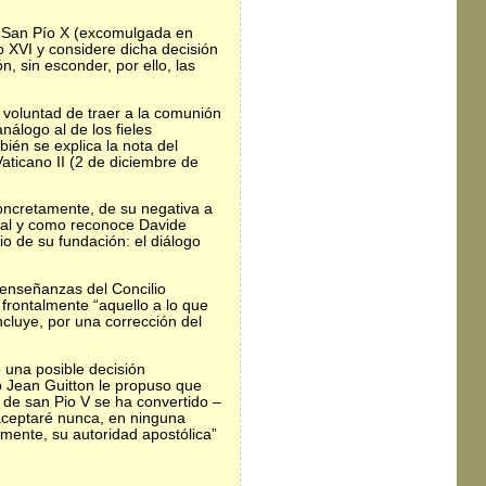
d San Pío X (excomulgada en
o XVI y considere dicha decisión
 sin esconder, por ello, las
su voluntad de traer a la comunión
nálogo al de los fieles
ién se explica la nota del
Vaticano II (2 de diciembre de
 concretamente, de su negativa a
 tal y como reconoce Davide
io de su fundación: el diálogo
 enseñanzas del Concilio
 frontalmente “aquello a lo que
ncluye, por una corrección del
 una posible decisión
o Jean Guitton le propuso que
 de san Pio V se ha convertido –
aceptaré nunca, en ninguna
emente, su autoridad apostólica”