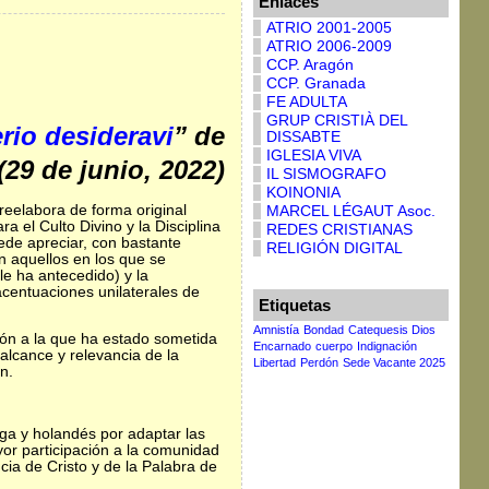
Enlaces
ATRIO 2001-2005
ATRIO 2006-2009
CCP. Aragón
CCP. Granada
FE ADULTA
GRUP CRISTIÀ DEL
rio desideravi
” de
DISSABTE
IGLESIA VIVA
(29 de junio, 2022)
IL SISMOGRAFO
KOINONIA
eelabora de forma original
MARCEL LÉGAUT Asoc.
 el Culto Divino y la Disciplina
REDES CRISTIANAS
de apreciar, con bastante
RELIGIÓN DIGITAL
n aquellos en los que se
 le ha antecedido) y la
 acentuaciones unilaterales de
Etiquetas
Amnistía
Bondad
Catequesis Dios
ión a la que ha estado sometida
Encarnado
cuerpo
Indignación
 alcance y relevancia de la
Libertad
Perdón
Sede Vacante 2025
n.
lga y holandés por adaptar las
yor participación a la comunidad
ncia de Cristo y de la Palabra de