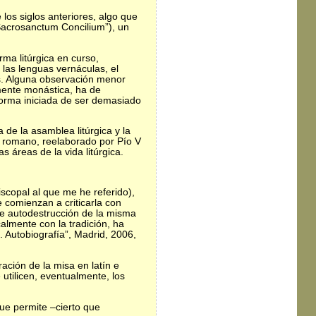
 los siglos anteriores, algo que
“Sacrosanctum Concilium”), un
rma litúrgica en curso,
 las lenguas vernáculas, el
as. Alguna observación menor
amente monástica, ha de
forma iniciada de ser demasiado
de la asamblea litúrgica y la
el romano, reelaborado por Pío V
s áreas de la vida litúrgica.
iscopal al que me he referido),
comienzan a criticarla con
de autodestrucción de la misma
almente con la tradición, ha
. Autobiografía”, Madrid, 2006,
ación de la misa en latín e
utilicen, eventualmente, los
ue permite –cierto que