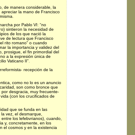
o, de manera considerable, la
e apreciar la mano de Francisco
 misma.
 marcha por Pablo VI: “no
ro) sintieron la necesidad de
ipios de los que nació la
ave de lectura que Francisco
del rito romano” o cuando
mar la importancia y validez del
, prosigue, el fin primordial del
rno a la expresión única de
io Vaticano II”.
arreformista- recepción de la
ntica, como no lo es un anuncio
a caridad, son como bronce que
, por desgracia, muy frecuente-
 vida (con los crucificados de
lidad que se funda en las
 la vez, el desmarque,
entre los lefebvrianos), cuando,
ia y, concretamente, en los
n el cosmos y en la existencia