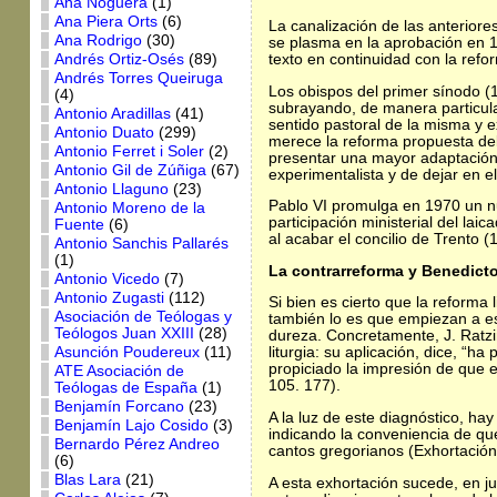
Ana Noguera
(1)
Ana Piera Orts
(6)
La canalización de las anteriores
Ana Rodrigo
(30)
se plasma en la aprobación en 19
texto en continuidad con la refo
Andrés Ortiz-Osés
(89)
Andrés Torres Queiruga
Los obispos del primer sínodo (1
(4)
subrayando, de manera particular
Antonio Aradillas
(41)
sentido pastoral de la misma y 
Antonio Duato
(299)
merece la reforma propuesta del 
Antonio Ferret i Soler
(2)
presentar una mayor adaptación 
Antonio Gil de Zúñiga
(67)
experimentalista y de dejar en el 
Antonio Llaguno
(23)
Pablo VI promulga en 1970 un nue
Antonio Moreno de la
participación ministerial del la
Fuente
(6)
al acabar el concilio de Trento (
Antonio Sanchis Pallarés
(1)
La contrarreforma y Benedicto
Antonio Vicedo
(7)
Antonio Zugasti
(112)
Si bien es cierto que la reforma
Asociación de Teólogas y
también lo es que empiezan a es
Teólogos Juan XXIII
(28)
dureza. Concretamente, J. Ratzi
Asunción Poudereux
(11)
liturgia: su aplicación, dice, “
propiciado la impresión de que e
ATE Asociación de
105. 177).
Teólogas de España
(1)
Benjamín Forcano
(23)
A la luz de este diagnóstico, ha
Benjamín Lajo Cosido
(3)
indicando la conveniencia de que
Bernardo Pérez Andreo
cantos gregorianos (Exhortación
(6)
Blas Lara
(21)
A esta exhortación sucede, en j