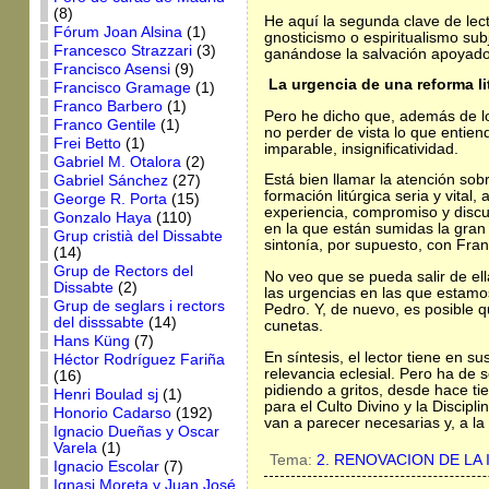
(8)
He aquí la segunda clave de lect
Fórum Joan Alsina
(1)
gnosticismo o espiritualismo subj
Francesco Strazzari
(3)
ganándose la salvación apoyado s
Francisco Asensi
(9)
La urgencia de una reforma li
Francisco Gramage
(1)
Franco Barbero
(1)
Pero he dicho que, además de lo
Franco Gentile
(1)
no perder de vista lo que entiendo
Frei Betto
(1)
imparable, insignificatividad.
Gabriel M. Otalora
(2)
Está bien llamar la atención sob
Gabriel Sánchez
(27)
formación litúrgica seria y vital
George R. Porta
(15)
experiencia, compromiso y discur
Gonzalo Haya
(110)
en la que están sumidas la gran 
Grup cristià del Dissabte
sintonía, por supuesto, con Fran
(14)
Grup de Rectors del
No veo que se pueda salir de ell
Dissabte
(2)
las urgencias en las que estamo
Grup de seglars i rectors
Pedro. Y, de nuevo, es posible 
del disssabte
(14)
cunetas.
Hans Küng
(7)
En síntesis, el lector tiene en
Héctor Rodríguez Fariña
relevancia eclesial. Pero ha de 
(16)
pidiendo a gritos, desde hace t
Henri Boulad sj
(1)
para el Culto Divino y la Discip
Honorio Cadarso
(192)
van a parecer necesarias y, a la
Ignacio Dueñas y Oscar
Varela
(1)
Tema:
2. RENOVACION DE LA 
Ignacio Escolar
(7)
Ignasi Moreta y Juan José