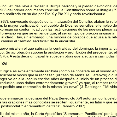
 inquietudes lleva a revisar la liturgia barroca y la piedad devocional de
63 del primer documento conciliar: la Constitución sobre la liturgia (
rma realizada en su día por Pío X y Pío XII y nada revolucionario.
967), convocado después de la finalización del Concilio, alaban la refo
, la mayor participación del pueblo de Dios, su sencillez, el empleo de
expresan su conformidad con las rectificaciones de las nuevas plegari
breviario ya que se entiende que, al ser un tipo de oración originari
al clero. Hay, sin embargo, una minoría de obispos que acusa a la re
camino el “sentido sacrificial” de la eucaristía.
vo misal en el que subraya la centralidad del domingo, la importancia 
icado. Su aprobación supone la anulación y prohibición del precedente, 
1570). A esta decisión papal le suceden otras que afectan a casi todas la
 XVI
 litúrgica es excelentemente recibida (como se constata en el sínodo ep
cucharse voces que la rechazan (el caso de Mons. M. Lefebvre) o que 
nger ve en ella -según escribe años después- el inicio de un proceso 
ha producido unos daños extremadamente graves” ya que, al romper radic
s posible una recreación de la misma “ex novo” (J. Ratzinger, ““Mi vida
y que enmarcar la decisión del Papa Benedicto XVI autorizando la celebr
 las oraciones más conocidas se reciten, igualmente, en latín y que se 
 postsinodal “Sacramentum caritatis”, febrero 2007).
ulio del mismo año, la Carta Apostólica “Summorum Pontificum” por la q