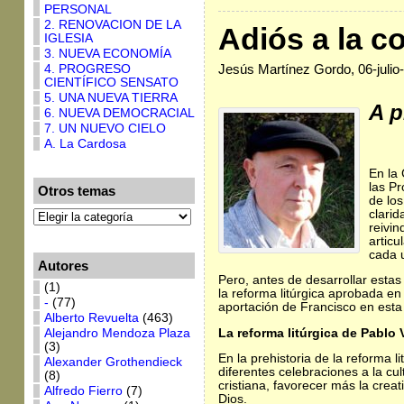
PERSONAL
2. RENOVACION DE LA
Adiós a la co
IGLESIA
3. NUEVA ECONOMÍA
Jesús Martínez Gordo, 06-julio
4. PROGRESO
CIENTÍFICO SENSATO
5. UNA NUEVA TIERRA
A p
6. NUEVA DEMOCRACIAL
7. UN NUEVO CIELO
A. La Cardosa
En la 
las Pr
Otros temas
de lo
clarid
reivin
articu
cada u
Autores
Pero, antes de desarrollar estas
(1)
la reforma litúrgica aprobada en 
-
(77)
aportación de Francisco en esta 
Alberto Revuelta
(463)
La reforma litúrgica de Pablo 
Alejandro Mendoza Plaza
(3)
En la prehistoria de la reforma 
Alexander Grothendieck
diferentes celebraciones a la cu
(8)
cristiana, favorecer más la creat
Alfredo Fierro
(7)
Dios.