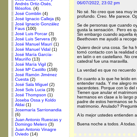
06/07/2022, 23:02 pm
Andrés Ortiz-Osés,
filósofos.
(4)
No sé. No creo que sea muy im
José Comblin
(4)
profundo. Creo. Me parece. Opi
José Ignacio Calleja
(6)
José Ignacio González
Se de personas que cuando oye
Faus
(100)
gusta la sensación. Pero es q
José Luis Porcar
(3)
Sin embargo cuando aquella épo
Beethoven me ayudó a recogerl
José Luis Servera
(9)
José Manuel Maurí
(1)
Quiero decir una cosa. Se ha
José Manuel Vidal
(1)
tomó contacto con la realidad 
José María García-
en latín o en castellano. No c
Mauriño
(13)
catedral fue una maravilla.
José María Vigil
(2)
José Mª Castillo
(158)
La verdad es que no recuerdo n
José Ramón Jiménez
En cuanto a lo que he leído en
Cuesta
(2)
entender nada. Y me alegro mu
José Sala Miguel
(2)
sacerdotes. Porque con lo del 
José Sols Lucia
(19)
Tienen que anular el matrimon
José Thompson
(1)
hermanos en clase a lo largo 
Joseba Ossa y Koldo
padre de estos hermanos se ha 
Aldai
(1)
matrimonio. Anulado? Pregunté
Josemaría Sarrionandia
(6)
A lo mejor ustedes entienden 
Juan Antonio Ruescas y
Buena noche a todos. A todas.
Domingo Melero
(3)
Juan Antonio Vinagre
Oviedo
(14)