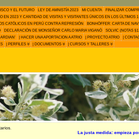
ISCO Y EL FUTURO
LEY DE AMNISTÍA 2023
MI CUENTA
FINALIZAR COMP
EN 2023 Y CANTIDAD DE VISITAS Y VISITANTES ÚNICOS EN LOS ÚLTIMOS 15
OS CATÓLICOS EN PERÚ CONTRA REPRESIÓN
BONHÖFFER: CARTA DE NAV
O
DECLARACIÓN DE MONSEÑOR CARLO MARIA VIGANÒ
SOLVIC (NOTAS §11
ARDIAN’
| HACER UNA APORTACION A ATRIO
| PROYECTO ATRIO
| CONTA
ES
| PERFILES
| DOCUMENTOS
| CURSOS Y TALLERES
arios.
La justa medida: empieza por