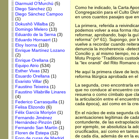
Diarmuid O’Murchú
(5)
Como he indicado, la Carta Apos
Diego Sánchez
(1)
Congregación para el Culto Divi
Diego Sánchez Campoo
en unos cuantos pasajes que enti
(1)
Dokushô Villalba
(2)
La primera, referida a reivindica
Domingo Melero
(13)
podemos volver a esa forma ritua
Eduardo de la Serna
(3)
reformar, aprobando, bajo la guí
reforma” (nº 61). Supongo, por l
Eduardo Hornaert
(1)
vuelve a recordar cuando reitera 
Eloy Isorna
(110)
denuncia la incoherencia -detect
Enrique Martínez Lozano
Concilio y, al mismo tiempo, no ac
(2)
Motu Proprio “Traditionis custod
Enrique Orellana
(2)
la “lex orandi” del Rito Romano q
Equipo Atrio
(534)
Esther Vivas
(32)
He aquí la primera clave de lectu
Esuardo Orellana
(1)
reforma litúrgica aprobada en el 
Evaristo Villar
(5)
La segunda, creo encontrarla en
Faustino Teixeira
(1)
que no conduce al encuentro con
Faustino Vilabrille Linares
resuena o como címbalo que clama
(4)
la articulación entre el encuentr
Federico Carrasquilla
(1)
cada época), así como en la cre
Felisa Elizondo
(6)
Félix García Moriyón
(1)
En el núcleo de esta segunda cla
acentuaciones legítimas de cada
Fernando Jiménez
contundente, de las extrapolacio
Hernández-Pinzón
(16)
por ejemplo, se absolutiza la ad
Fernando San Martín
(1)
crucificados, así como en tantos
Floren de Estepa
(12)
de cada día, además de en la eu
Foro de curas de Madrid