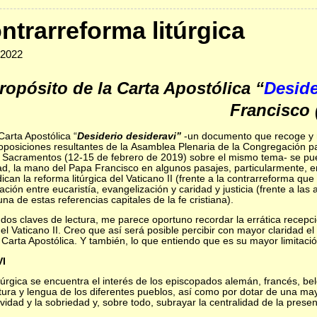
ntrarreforma litúrgica
-2022
ropósito de la Carta Apostólica “
Deside
Francisco 
Carta Apostólica “
Desiderio desideravi”
-un documento que recoge y r
oposiciones resultantes de la Asamblea Plenaria de la Congregación para
s Sacramentos (12-15 de febrero de 2019) sobre el mismo tema- se pue
ad, la mano del Papa Francisco en algunos pasajes, particularmente, e
dican la reforma litúrgica del Vaticano II (frente a la contrarreforma que
lación entre eucaristía, evangelización y caridad y justicia (frente a las
na de estas referencias capitales de la fe cristiana).
 dos claves de lectura, me parece oportuno recordar la errática recepc
el Vaticano II. Creo que así será posible percibir con mayor claridad el
Carta Apostólica. Y también, lo que entiendo que es su mayor limitació
VI
litúrgica se encuentra el interés de los episcopados alemán, francés, be
ltura y lengua de los diferentes pueblos, así como por dotar de una ma
ividad y la sobriedad y, sobre todo, subrayar la centralidad de la prese