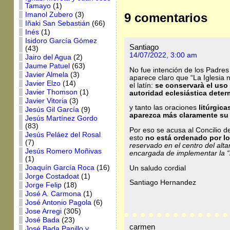
Tamayo
(1)
Imanol Zubero
(3)
9 comentarios
Iñaki San Sebastián
(66)
Inés
(1)
Isidoro García Gómez
Santiago
(43)
14/07/2022, 3:00 am
Jairo del Agua
(2)
Jaume Patuel
(63)
No fue intención de los Padres 
Javier Almela
(3)
aparece claro que “La Iglesia 
Javier Elzo
(14)
el latín:
se conservarà el uso 
Javier Thomson
(1)
autoridad eclesiástica deter
Javier Vitoria
(3)
y tanto las oraciones
litúrgica
Jesús Gil García
(9)
aparezca más claramente su c
Jesús Martínez Gordo
(83)
Por eso se acusa al Concilio 
Jesús Peláez del Rosal
esto
no está ordenado por lo
(7)
reservado en el centro del alta
Jesús Romero Moñivas
encargada de implementar la “
(1)
Joaquín García Roca
(16)
Un saludo cordial
Jorge Costadoat
(1)
Santiago Hernandez
Jorge Felip
(18)
José A. Carmona
(1)
José Antonio Pagola
(6)
Jose Arregi
(305)
José Bada
(23)
carmen
José Bada Panillo y