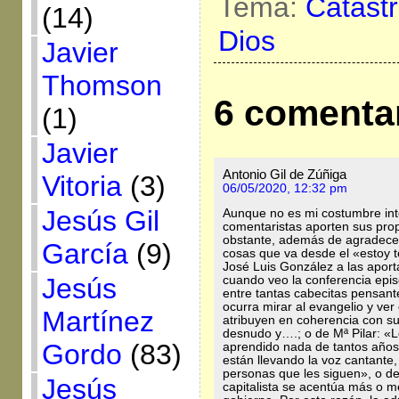
Tema:
Catást
(14)
Dios
Javier
Thomson
6 comenta
(1)
Javier
Antonio Gil de Zúñiga
Vitoria
(3)
06/05/2020, 12:32 pm
Jesús Gil
Aunque no es mi costumbre inter
comentaristas aporten sus propi
obstante, además de agradecer 
García
(9)
cosas que va desde el «estoy t
José Luis González a las aport
Jesús
cuando veo la conferencia epi
entre tantas cabecitas pensant
ocurra mirar al evangelio y ver
Martínez
atribuyen en coherencia con su
desnudo y….; o de Mª Pilar: «Lo
Gordo
(83)
aprendido nada de tantos años 
están llevando la voz cantante,
personas que les siguen», o de
Jesús
capitalista se acentúa más o me