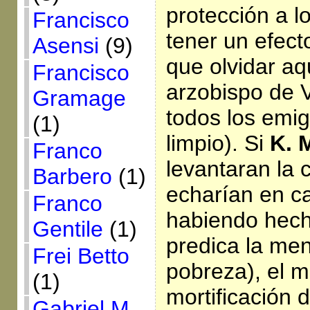
protección a l
Francisco
tener un efect
Asensi
(9)
que olvidar aq
Francisco
arzobispo de 
Gramage
todos los emig
(1)
limpio). Si
K. 
Franco
levantaran la
Barbero
(1)
echarían en ca
Franco
habiendo hech
Gentile
(1)
predica la men
Frei Betto
pobreza), el m
(1)
mortificación 
Gabriel M.