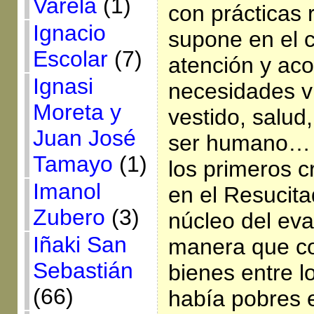
Varela
(1)
con prácticas 
Ignacio
supone en el c
Escolar
(7)
atención y aco
Ignasi
necesidades vi
Moreta y
vestido, salud
Juan José
ser humano… A
Tamayo
(1)
los primeros c
Imanol
en el Resucita
Zubero
(3)
núcleo del eva
Iñaki San
manera que c
Sebastián
bienes entre 
(66)
había pobres e