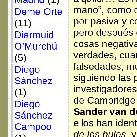
mano”, como d
Deme Orte
por pasiva y c
(11)
pero después 
Diarmuid
cosas negativ
O’Murchú
verdades, cua
(5)
falsedades, m
Diego
siguiendo las 
Sánchez
investigadores
(1)
de Cambridg
Diego
Sander van d
Sánchez
ellos han iden
Campoo
de los bulos
, 