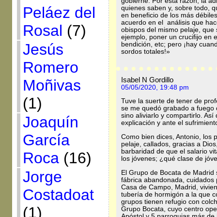
gobierne. Por esta razón, la ad
Peláez del
quienes saben y, sobre todo, qu
en beneficio de los más débile
acuerdo en el análisis que hace
Rosal
(7)
obispos del mismo pelaje, que 
ejemplo, poner un crucifijo en el
Jesús
bendición, etc; pero ¡hay cuan
sordos totales!»
Romero
Isabel N Gordillo
Moñivas
05/05/2020, 19:48 pm
(1)
Tuve la suerte de tener de profe
se me quedó grabado a fuego qu
sino aliviarlo y compartirlo. As
Joaquín
explicación y ante el sufrimient
García
Como bien dices, Antonio, los 
pelaje, callados, gracias a Dios
barbaridad de que el salario vi
Roca
(16)
los jóvenes; ¿qué clase de jó
Jorge
El Grupo de Bocata de Madrid 
fábrica abandonada, cuidados p
Casa de Campo, Madrid, vivien
Costadoat
tubería de hormigón a la que 
grupos tienen refugio con colch
(1)
Grupo Bocata, cuyo centro ope
Apóstol y 5 parroquias más de 