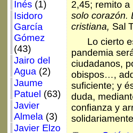
Inés
(1)
2,45; remito a
solo corazón. 
Isidoro
cristiana,
Sal 
García
Gómez
Lo cierto 
(43)
pandemia será
Jairo del
ciudadanos, pol
Agua
(2)
obispos…, adq
Jaume
suficiente; y é
Patuel
(63)
duda, mediante 
Javier
confianza y a
Almela
(3)
solidariamente
Javier Elzo