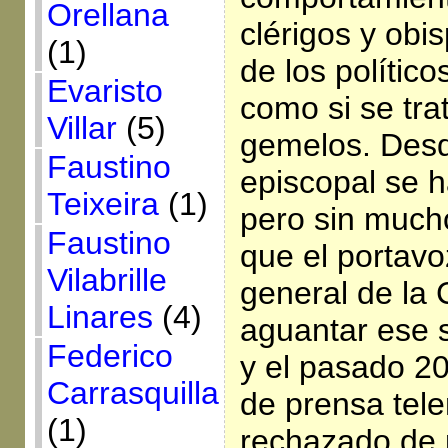
Orellana
clérigos y obi
(1)
de los político
Evaristo
como si se tr
Villar
(5)
gemelos. Desd
Faustino
episcopal se h
Teixeira
(1)
pero sin much
Faustino
que el portavo
Vilabrille
general de la
Linares
(4)
aguantar ese s
Federico
y el pasado 20
Carrasquilla
de prensa tel
(1)
rechazado de 