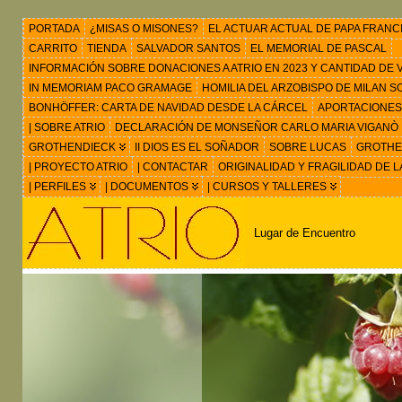
PORTADA
¿MISAS O MISONES?
EL ACTUAR ACTUAL DE PAPA FRANC
CARRITO
TIENDA
SALVADOR SANTOS
EL MEMORIAL DE PASCAL
INFORMACIÓN SOBRE DONACIONES A ATRIO EN 2023 Y CANTIDAD DE VIS
IN MEMORIAM PACO GRAMAGE
HOMILIA DEL ARZOBISPO DE MILAN 
BONHÖFFER: CARTA DE NAVIDAD DESDE LA CÁRCEL
APORTACIONES
| SOBRE ATRIO
DECLARACIÓN DE MONSEÑOR CARLO MARIA VIGANÒ
GROTHENDIECK
II DIOS ES EL SOÑADOR
SOBRE LUCAS
GROTHEN
| PROYECTO ATRIO
| CONTACTAR
ORIGINALIDAD Y FRAGILIDAD DE L
| PERFILES
| DOCUMENTOS
| CURSOS Y TALLERES
Lugar de Encuentro