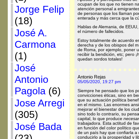
ocupan de los que no tienen na
Jorge Felip
atención personal a emigrantes
de personas que los llaman por 
(18)
enterada y más cerca que la cú
Hablas de Alemania, de EEUU, 
José A.
el número de fallecidos.
Estoy totalmente de acuerdo en 
Carmona
derecha y de los obispos del m
de Roma, por ejemplo, poner un c
(1)
recibir la bendición, etc; pero
quedan sordos totales!
José
Antonio
Antonio Rejas
05/05/2020, 19:27 pm
Pagola
(6)
Siempre he pensado que los po
convicciones éticas, sino en b
Jose Arregi
que su actuación política bene
en el mismo. Las enormes ans
mejorar el bienestar de los ci
(305)
sino todo lo contrario, su pens
capital, lo que produce
necesa
trabajadora. Esta actitud de fa
José Bada
en función del color político q
de un país hay que confiarla a
(23)
conducirlo a la prosperidad y l