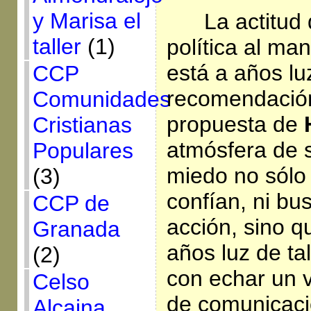
y Marisa el
La actitud 
taller
(1)
política al m
está a años lu
CCP
recomendación
Comunidades
propuesta de
Cristianas
atmósfera de s
Populares
miedo no sólo 
(3)
confían, ni bu
CCP de
acción, sino q
Granada
años luz de ta
(2)
con echar un v
Celso
de comunicaci
Alcaina