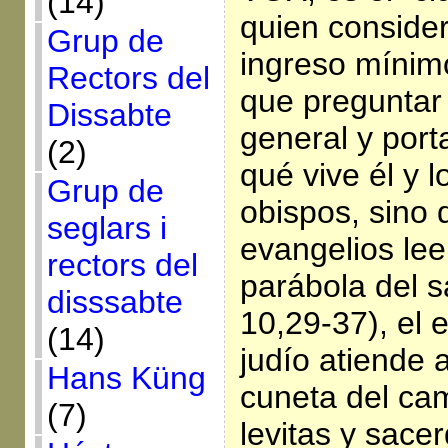
(14)
quien consider
Grup de
ingreso mínimo
Rectors del
que preguntar 
Dissabte
general y por
(2)
qué vive él y 
Grup de
obispos, sino 
seglars i
evangelios lee
rectors del
parábola del s
disssabte
10,29-37), el 
(14)
judío atiende a
Hans Küng
cuneta del cam
(7)
levitas y sace