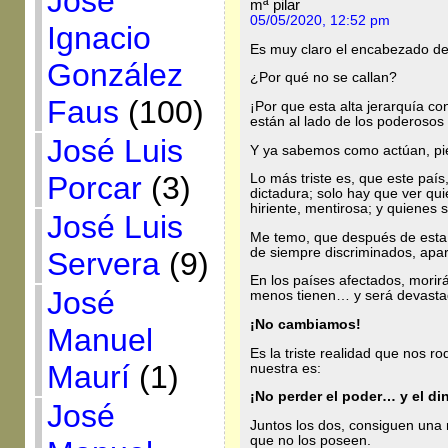
José
mª pilar
05/05/2020, 12:52 pm
Ignacio
Es muy claro el encabezado de e
González
¿Por qué no se callan?
Faus
(100)
¡Por que esta alta jerarquía c
están al lado de los poderosos 
José Luis
Y ya sabemos como actúan, pie
Porcar
(3)
Lo más triste es, que este paí
dictadura; solo hay que ver qui
hiriente, mentirosa; y quienes 
José Luis
Me temo, que después de est
de siempre discriminados, apar
Servera
(9)
En los países afectados, mori
José
menos tienen… y será devastad
¡No cambiamos!
Manuel
Es la triste realidad que nos r
Maurí
(1)
nuestra es:
¡No perder el poder… y el di
José
Juntos los dos, consiguen una
que no los poseen.