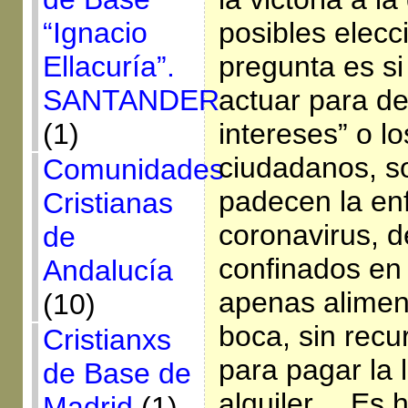
“Ignacio
posibles elecc
Ellacuría”.
pregunta es s
SANTANDER
actuar para de
(1)
intereses” o lo
ciudadanos, s
Comunidades
padecen la en
Cristianas
coronavirus, d
de
confinados en
Andalucía
apenas aliment
(10)
boca, sin rec
Cristianxs
para pagar la l
de Base de
alquiler… Es h
Madrid
(1)