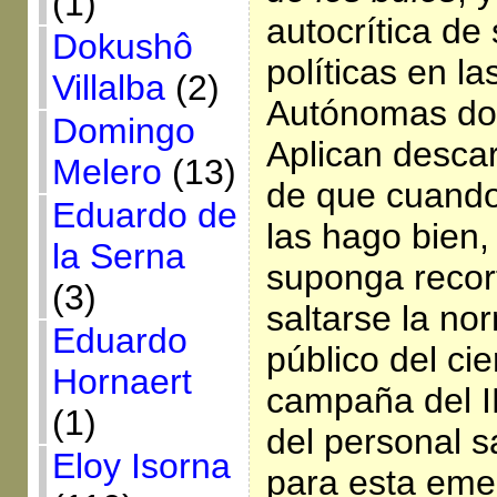
(1)
autocrítica de
Dokushô
políticas en 
Villalba
(2)
Autónomas do
Domingo
Aplican desca
Melero
(13)
de que cuando
Eduardo de
las hago bien,
la Serna
suponga recor
(3)
saltarse la no
Eduardo
público del cie
Hornaert
campaña del 
(1)
del personal s
Eloy Isorna
para esta eme