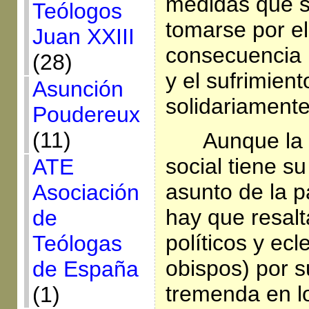
medidas que 
Teólogos
tomarse por e
Juan XXIII
consecuencia 
(28)
y el sufrimien
Asunción
solidariamente
Poudereux
(11)
Aunque la a
social tiene s
ATE
asunto de la 
Asociación
hay que resalt
de
políticos y ecl
Teólogas
obispos) por s
de España
tremenda en l
(1)