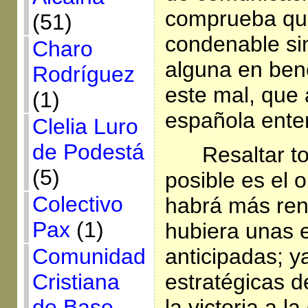
comprueba qu
(51)
condenable si
Charo
alguna en bene
Rodríguez
este mal, que 
(1)
española ente
Clelia Luro
de Podestá
Resaltar t
(5)
posible es el o
Colectivo
habrá más renta
Pax
(1)
hubiera unas 
Comunidad
anticipadas; 
Cristiana
estratégicas d
de Base
la victoria a 