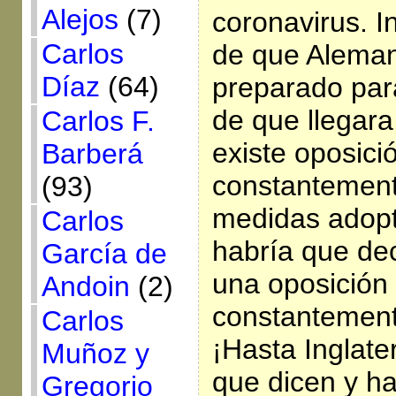
Alejos
(7)
coronavirus. 
Carlos
de que Aleman
Díaz
(64)
preparado par
de que llegara
Carlos F.
existe oposici
Barberá
constantement
(93)
medidas adopt
Carlos
habría que dec
García de
una oposición
Andoin
(2)
constantement
Carlos
¡Hasta Inglate
Muñoz y
que dicen y h
Gregorio