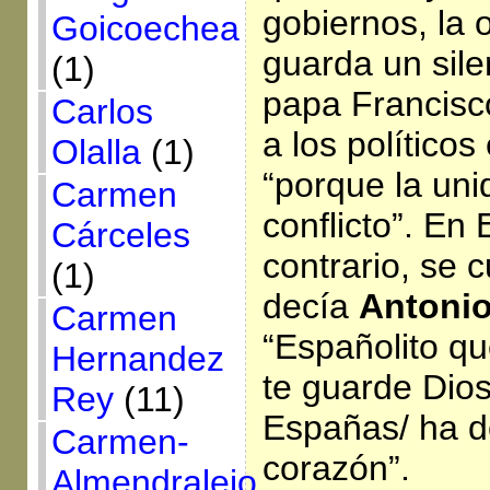
gobiernos, la o
Goicoechea
guarda un sile
(1)
papa Francisc
Carlos
a los político
Olalla
(1)
“porque la uni
Carmen
conflicto”. En
Cárceles
contrario, se 
(1)
decía
Antoni
Carmen
“Españolito qu
Hernandez
te guarde Dios
Rey
(11)
Españas/ ha de
Carmen-
corazón”.
Almendralejo