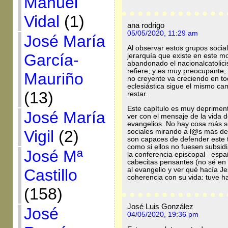
Manuel
Vidal
(1)
ana rodrigo
05/05/2020, 11:29 am
José María
Al observar estos grupos socia
García-
jerarquía que existe en este m
abandonado el nacionalcatolici
refiere, y es muy preocupante,
Mauriño
no creyente va creciendo en tod
eclesiástica sigue el mismo ca
(13)
restar.
Este capítulo es muy deprimen
José María
ver con el mensaje de la vida 
evangelios. No hay cosa más se
Vigil
(2)
sociales mirando a l@s más des
son capaces de defender este 
como si ellos no fuesen subsid
José Mª
la conferencia episcopal españ
cabecitas pensantes (no sé en 
al evangelio y ver qué hacía Je
Castillo
coherencia con su vida: tuve 
(158)
José Luis González
José
04/05/2020, 19:36 pm