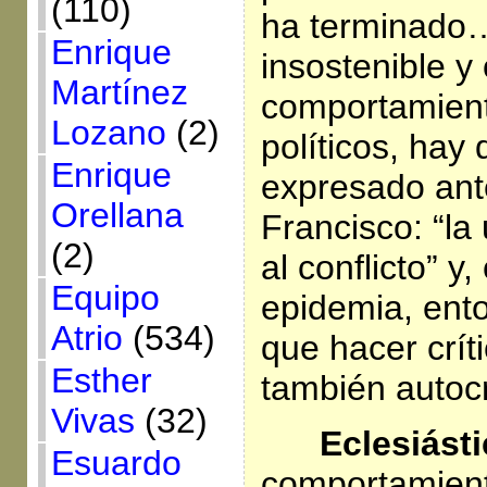
(110)
ha terminado…
Enrique
insostenible y
Martínez
comportamient
Lozano
(2)
políticos, hay
Enrique
expresado ant
Orellana
Francisco: “la
(2)
al conflicto” y
Equipo
epidemia, ent
Atrio
(534)
que hacer críti
Esther
también autocr
Vivas
(32)
Eclesiást
Esuardo
comportamient