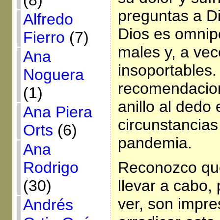
(8)
preguntas a Di
Alfredo
Dios es omnipo
Fierro
(7)
males y, a vec
Ana
insoportables.
Noguera
recomendacio
(1)
anillo al dedo
Ana Piera
circunstancias
Orts
(6)
pandemia.
Ana
Rodrigo
Reconozco que
(30)
llevar a cabo,
ver, son impre
Andrés