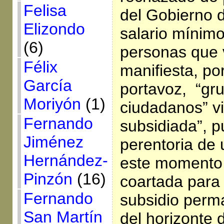
Felisa
del Gobierno 
Elizondo
salario mínimo 
(6)
personas que 
Félix
manifiesta, po
García
portavoz, “gr
Moriyón
(1)
ciudadanos” v
Fernando
subsidiada”, 
Jiménez
perentoria de 
Hernández-
este momento 
Pinzón
(16)
coartada para
Fernando
subsidio perm
San Martín
del horizonte 