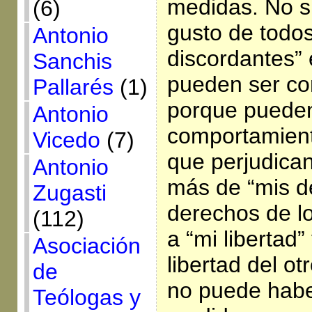
medidas. No s
(6)
gusto de todos
Antonio
discordantes”
Sanchis
pueden ser co
Pallarés
(1)
porque puede
Antonio
comportamien
Vicedo
(7)
que perjudican
Antonio
más de “mis d
Zugasti
derechos de l
(112)
a “mi libertad”
Asociación
libertad del ot
de
no puede habe
Teólogas y