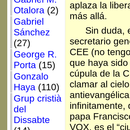
aplaza la libe
Otalora
(2)
más allá.
Gabriel
Sin duda, 
Sánchez
secretario gen
(27)
CEE (no tengo
George R.
que haya sido
Porta
(15)
cúpula de la 
Gonzalo
clamar al cielo
Haya
(110)
antievangélica
Grup cristià
infinitamente, 
del
papa Francisc
Dissabte
VOX, es el “ci