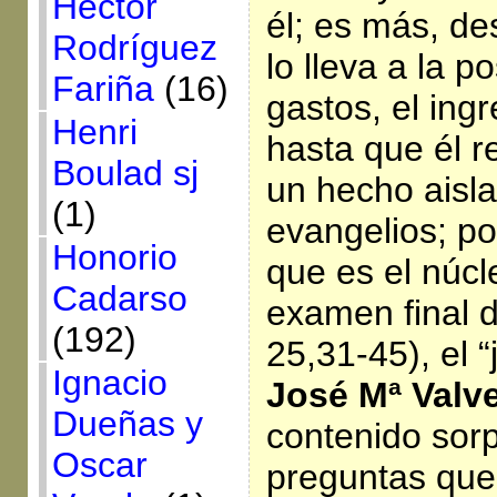
Héctor
él; es más, d
Rodríguez
lo lleva a la 
Fariña
(16)
gastos, el ingr
Henri
hasta que él r
Boulad sj
un hecho aisla
(1)
evangelios; por
Honorio
que es el núcl
Cadarso
examen final d
(192)
25,31-45), el “
Ignacio
José Mª Valv
Dueñas y
contenido sor
Oscar
preguntas que