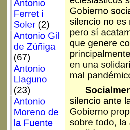
eclesiásticos 
Antonio
Gobierno socia
Ferret i
silencio no es
Soler
(2)
pero sí acata
Antonio Gil
que genere co
de Zúñiga
principalment
(67)
en una solidar
Antonio
mal pandémic
Llaguno
Socialmen
(23)
silencio ante 
Antonio
Gobierno propo
Moreno de
sobre todo, la
la Fuente