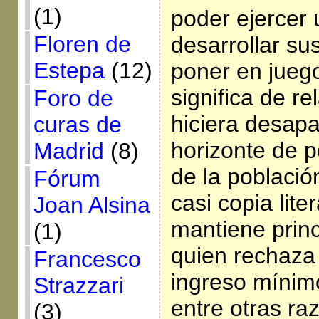
(1)
poder ejercer u
Floren de
desarrollar su
Estepa
(12)
poner en juego
significa de re
Foro de
hiciera desapa
curas de
horizonte de 
Madrid
(8)
de la població
Fórum
casi copia lite
Joan Alsina
mantiene prin
(1)
quien rechaza
Francesco
ingreso mínimo
Strazzari
entre otras ra
(3)