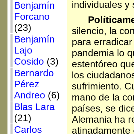
individuales y 
Benjamín
Forcano
Políticame
(23)
silencio, la co
Benjamín
para erradicar
Lajo
pandemia lo q
Cosido
(3)
estentóreo qu
Bernardo
los ciudadanos
Pérez
sufrimiento. 
Andreo
(6)
mano de la co
Blas Lara
países, se dic
(21)
Alemania ha r
Carlos
atinadamente 