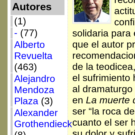
Autores
actit
(1)
conf
-
(77)
solidaria para 
que el autor p
Alberto
recomendacio
Revuelta
de la teodicea
(463)
el sufrimiento
Alejandro
al dramaturg
Mendoza
en
La muerte 
Plaza
(3)
ser “la roca de
Alexander
cuanto el ser
Grothendieck
su dolor y suf