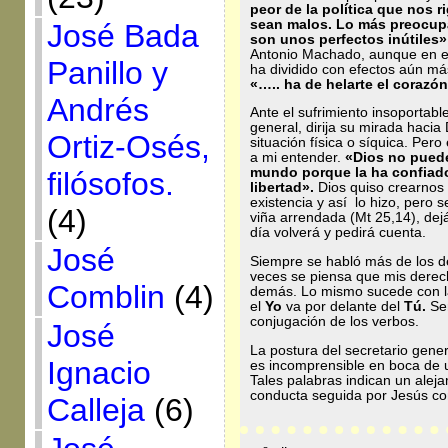
peor de la política que nos r
sean malos. Lo más preocupa
José Bada
son unos perfectos inútiles
Antonio Machado, aunque en e
Panillo y
ha dividido con efectos aún má
«
….. ha de helarte el corazón
Andrés
Ante el sufrimiento insoportab
general, dirija su mirada haci
Ortiz-Osés,
situación física o síquica. Per
a mi entender.
«Dios no puede
mundo porque la ha confiado 
filósofos.
libertad».
Dios quiso crearnos 
existencia y así lo hizo, pero 
(4)
viña arrendada (Mt 25,14), de
día volverá y pedirá cuenta.
José
Siempre se habló más de los d
veces se piensa que mis derech
Comblin
(4)
demás. Lo mismo sucede con la
el
Yo
va por delante del
Tú.
Se
conjugación de los verbos.
José
La postura del secretario gene
Ignacio
es incomprensible en boca de un
Tales palabras indican un aleja
conducta seguida por Jesús co
Calleja
(6)