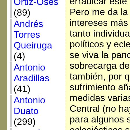
erradicar este
Ortiz-Osés
Pero me da la
(89)
intereses más
Andrés
tanto individu
Torres
políticos y ec
Queiruga
se viva la pa
(4)
sobrecarga de 
Antonio
también, por 
Aradillas
sufrimiento añ
(41)
medidas varia
Antonio
Central (no ha
Duato
para algunos s
(299)